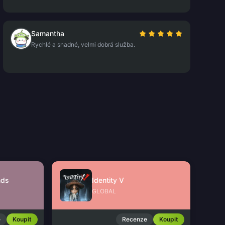
Samantha
Rychlé a snadné, velmi dobrá služba.
nds
Identity V
GLOBAL
e
Koupit
Recenze
Koupit