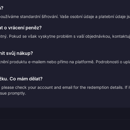
á?
používáme standardní šifrování. Vaše osobní údaje a platební údaje 
t o vrácení peněz?
atný. Pokud se však vyskytne problém s vaší objednávkou, kontakt
it svůj nákup?
nění produktu e-mailem nebo přímo na platformě. Podrobnosti o upl
žku. Co mám dělat?
please check your account and email for the redemption details. If it
issue promptly.