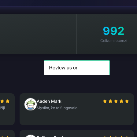
992
Celkem recenzí
Aaden Mark
iji
Myslím, že to fungovalo.