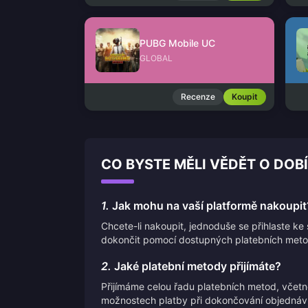
PUBG Mobile UC
GLOBAL
Recenze
Koupit
CO BYSTE MĚLI VĚDĚT O DOBÍ
1.
Jak mohu na vaší platformě nakoupit
Chcete-li nakoupit, jednoduše se přihlaste k
dokončit pomocí dostupných platebních meto
2.
Jaké platební metody přijímáte?
Přijímáme celou řadu platebních metod, včet
možnostech platby při dokončování objednáv