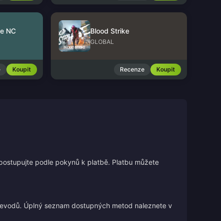
le NC
Blood Strike
GLOBAL
e
Koupit
Recenze
Koupit
 postupujte podle pokynů k platbě. Platbu můžete
 převodů. Úplný seznam dostupných metod naleznete v