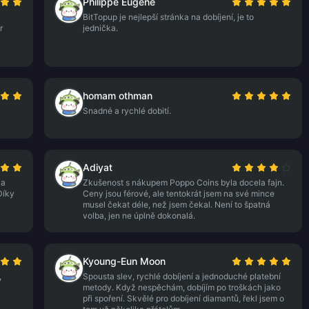
Philippe Eugène
BitTopup je nejlepší stránka na dobíjení, je to
r
jednička.
a
homam othman
Snadné a rychlé dobití.
Adiyat
 a
Zkušenost s nákupem Poppo Coins byla docela fajn.
Díky
Ceny jsou férové, ale tentokrát jsem na své mince
musel čekat déle, než jsem čekal. Není to špatná
volba, jen ne úplně dokonalá.
Kyoung-Eun Moon
,
Spousta slev, rychlé dobíjení a jednoduché platební
metody. Když nespěchám, dobíjím po troškách jako
při spoření. Skvělé pro dobíjení diamantů, řekl jsem o