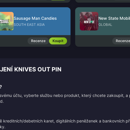
Sausage Man Candies
New State Mobi
SOUTH EAST ASIA
GLOBAL
Recenze
Koupit
Recenz
JENÍ KNIVES OUT PIN
?
e svému účtu, vyberte službu nebo produkt, který chcete zakoupit, a
d.
ně kreditních/debetních karet, digitálních peněženek a bankovních
ky.