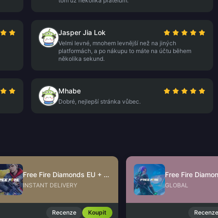
tom už několika přátelům.
Jasper Jia Lok
Velmi levné, mnohem levnější než na jiných
platformách, a po nákupu to máte na účtu během
několika sekund.
Mhabe
Dobré, nejlepší stránka vůbec.
Free Fire Diamonds EU + TR
Free Fire Diamo
INSTANT DELIVERY
GLOBAL
Recenze
Koupit
Recenz