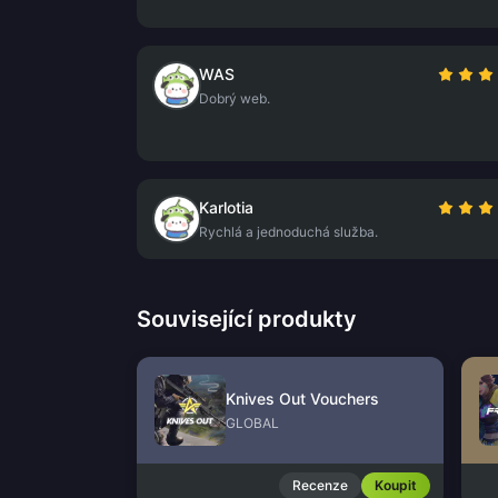
WAS
Dobrý web.
Karlotia
Rychlá a jednoduchá služba.
Související produkty
Knives Out Vouchers
GLOBAL
Recenze
Koupit