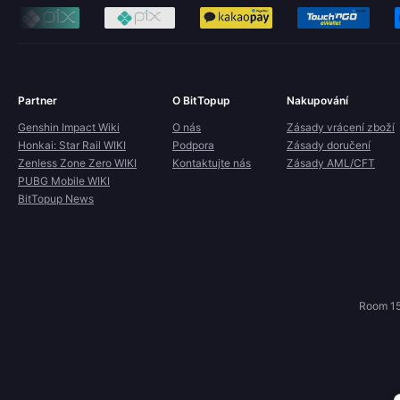
Partner
O BitTopup
Nakupování
Genshin Impact Wiki
O nás
Zásady vrácení zboží
Honkai: Star Rail WIKI
Podpora
Zásady doručení
Zenless Zone Zero WIKI
Kontaktujte nás
Zásady AML/CFT
PUBG Mobile WIKI
BitTopup News
Room 15