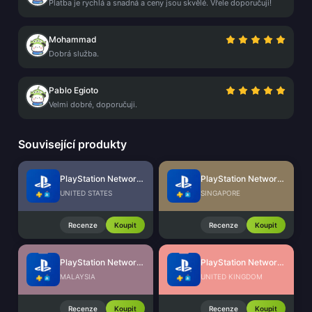
Platba je rychlá a snadná a ceny jsou skvělé. Vřele doporučuji!
Mohammad
Dobrá služba.
Pablo Egioto
Velmi dobré, doporučuji.
Související produkty
PlayStation Network Card (US)
PlayStation Network Card (SG)
UNITED STATES
SINGAPORE
Recenze
Koupit
Recenze
Koupit
PlayStation Network Card (MY)
PlayStation Network Card (UK)
MALAYSIA
UNITED KINGDOM
Recenze
Koupit
Recenze
Koupit