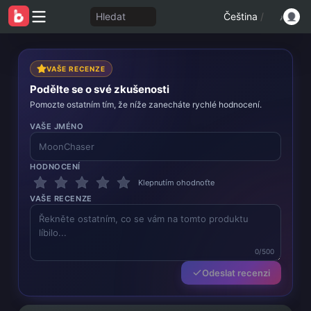
Hledat
Čeština
/
VAŠE RECENZE
Podělte se o své zkušenosti
Pomozte ostatním tím, že níže zanecháte rychlé hodnocení.
VAŠE JMÉNO
HODNOCENÍ
Klepnutím ohodnoťte
VAŠE RECENZE
0/500
Odeslat recenzi