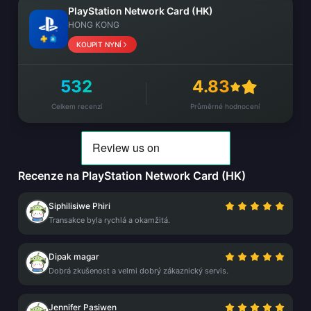
PlayStation Network Card (HK)
HONG KONG
KOUPIT NYNÍ
532
4.83
Celkem recenzí
Průměrné hodnocení
Recenze na PlayStation Network Card (HK)
Siphilisiwe Phiri
Transakce byla rychlá a okamžitá.
Dipak magar
Dobrá zkušenost a velmi dobrý zákaznický servis.
Jennifer Pasiwen