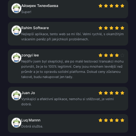
Айзирек Тиленбаева
Super!
Rahim Software
Nejlepší aplikace, tento web se mi líbí. Velmi rychlé, s okamžitým
vrácením peněz při jakýchkoli problémech.
zongyi lee
Nejdřív jsem byl skeptický, ale po malé testovací transakci mohu
potvrdit, že je to 100% legitimní. Ceny jsou mnohem levnější než
průměr a je to opravdu solidní platforma. Dokud ceny zůstanou
takové, budu nakupovat jen tady.
Juan Jo
Vynikající a efektivní aplikace, nemohu si stěžovat, je velmi
dobrá.
Luq Mannn
Dobrá služba.