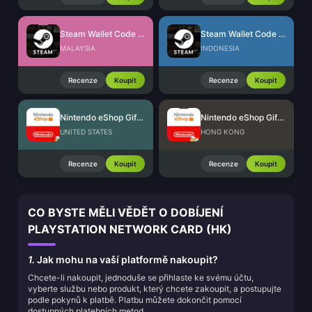
Steam Wallet Code (MYR)
Steam Wallet Code (IDR)
MALAYSIA
INDONESIA
Recenze
Koupit
Recenze
Koupit
Nintendo eShop Gift Card (US)
Nintendo eShop Gift Card (HK)
UNITED STATES
HONG KONG
Recenze
Koupit
Recenze
Koupit
CO BYSTE MĚLI VĚDĚT O DOBÍJENÍ
PLAYSTATION NETWORK CARD (HK)
1.
Jak mohu na vaší platformě nakoupit?
Chcete-li nakoupit, jednoduše se přihlaste ke svému účtu,
vyberte službu nebo produkt, který chcete zakoupit, a postupujte
podle pokynů k platbě. Platbu můžete dokončit pomocí
dostupných platebních metod.