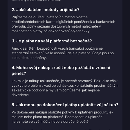
2.
Jaké platební metody přijímáte?
Přijímáme celou řadu platebních metod, včetně
kreditních/debetních karet, digitálních peněženek a bankovních
převodů. Úplný seznam dostupných metod naleznete v
možnostech platby při dokončování objednávky.
3.
Je platba na vaší platformě bezpečná?
Ano, k zajištění bezpečnosti všech transakcí používáme
standardní šifrování. Vaše osobní údaje a platební údaje jsou po
celou dobu chráněny.
4.
Mohu svůj nákup zrušit nebo požádat o vrácení
peněz?
Jakmile je nákup uskutečněn, je obecně nevratný. Pokud se však
vyskytne problém s vaší objednávkou, kontaktujte prosím náš tým
zákaznické podpory a my vám pomůžeme, jak nejlépe
dovedeme.
5.
Jak mohu po dokončení platby uplatnit svůj nákup?
Po dokončení nákupu obdržíte pokyny k uplatnění produktu e-
mailem nebo přímo na platformě. Podrobnosti o uplatnění
naleznete ve svém účtu nebo v doručené poště.