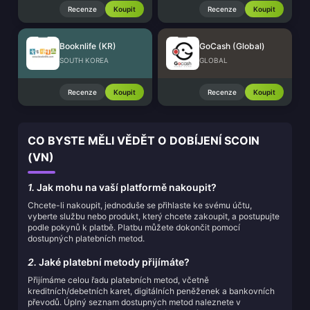
Recenze
Koupit
Recenze
Koupit
Booknlife (KR)
GoCash (Global)
SOUTH KOREA
GLOBAL
Recenze
Koupit
Recenze
Koupit
CO BYSTE MĚLI VĚDĚT O DOBÍJENÍ SCOIN
(VN)
1.
Jak mohu na vaší platformě nakoupit?
Chcete-li nakoupit, jednoduše se přihlaste ke svému účtu,
vyberte službu nebo produkt, který chcete zakoupit, a postupujte
podle pokynů k platbě. Platbu můžete dokončit pomocí
dostupných platebních metod.
2.
Jaké platební metody přijímáte?
Přijímáme celou řadu platebních metod, včetně
kreditních/debetních karet, digitálních peněženek a bankovních
převodů. Úplný seznam dostupných metod naleznete v