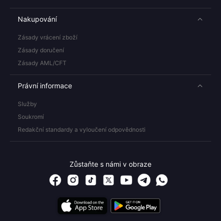
Nakupování
Zásady vrácení zboží
Zásady doručení
Zásady AML/CFT
Právní informace
Služby
Soukromí
Redakční standardy a vyloučení odpovědnosti
Zůstaňte s námi v obraze