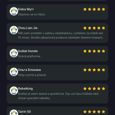
Kiska Myrr
Všechno se mi líbilo.
Zhou Lian Jie
Měl jsem problém s jednou objednávkou, vyřešeno za méně než
10 minut. Skvělá zákaznická podpora (dobíjení Genshin Impact).
Gulilat Hunde
Dobrá platforma.
Ольга Блохина
Vždy rychlé a přesné.
Rebelking
Služba je velmi dobrá a spolehlivá. Čas od času můžete také
získat speciální nabídky.
Tairin Gil