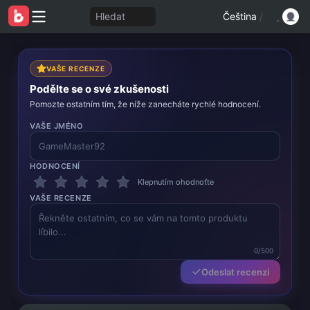
Hledat
Čeština
/
VAŠE RECENZE
Podělte se o své zkušenosti
Pomozte ostatním tím, že níže zanecháte rychlé hodnocení.
VAŠE JMÉNO
HODNOCENÍ
Klepnutím ohodnoťte
VAŠE RECENZE
0/500
Odeslat recenzi