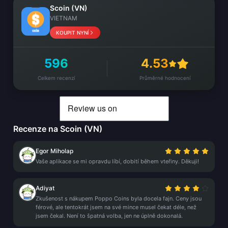
Scoin (VN)
VIETNAM
KOUPIT NYNÍ
596
4.53
Celkem recenzí
Průměrné hodnocení
Recenze na Scoin (VN)
Egor Miholap
Vaše aplikace se mi opravdu líbí, dobití během vteřiny. Děkuji!
Adiyat
Zkušenost s nákupem Poppo Coins byla docela fajn. Ceny jsou
férové, ale tentokrát jsem na své mince musel čekat déle, než
jsem čekal. Není to špatná volba, jen ne úplně dokonalá.