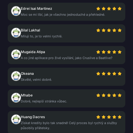
Edrei Isai Martinez
Moc se mi líbí, jak je všechno jednoduché a přehledné.
Bilal Lakhal
Miluji to, je to velmi rychlé.
Mugaida Atipa
A co jiné aplikace pro živé vysílání, jako Cruslive a Baatlive?
Okeana
Skvělé, velmi dobré.
Mhabe
Dobré, nejlepší stránka vůbec.
Huang Dacres
Získat kredity bylo tak snadné! Celý proces byl rychlý a služby
působily přátelsky.