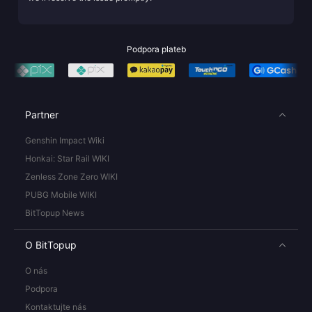
Podpora plateb
Partner
Genshin Impact Wiki
Honkai: Star Rail WIKI
Zenless Zone Zero WIKI
PUBG Mobile WIKI
BitTopup News
O BitTopup
O nás
Podpora
Kontaktujte nás