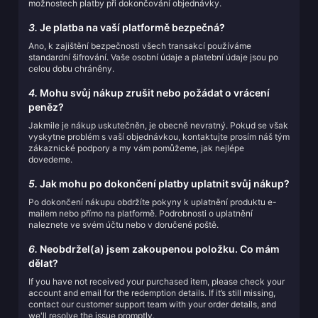
možnostech platby při dokončování objednávky.
3.
Je platba na vaší platformě bezpečná?
Ano, k zajištění bezpečnosti všech transakcí používáme
standardní šifrování. Vaše osobní údaje a platební údaje jsou po
celou dobu chráněny.
4.
Mohu svůj nákup zrušit nebo požádat o vrácení
peněz?
Jakmile je nákup uskutečněn, je obecně nevratný. Pokud se však
vyskytne problém s vaší objednávkou, kontaktujte prosím náš tým
zákaznické podpory a my vám pomůžeme, jak nejlépe
dovedeme.
5.
Jak mohu po dokončení platby uplatnit svůj nákup?
Po dokončení nákupu obdržíte pokyny k uplatnění produktu e-
mailem nebo přímo na platformě. Podrobnosti o uplatnění
naleznete ve svém účtu nebo v doručené poště.
6.
Neobdržel(a) jsem zakoupenou položku. Co mám
dělat?
If you have not received your purchased item, please check your
account and email for the redemption details. If it’s still missing,
contact our customer support team with your order details, and
we'll resolve the issue promptly.