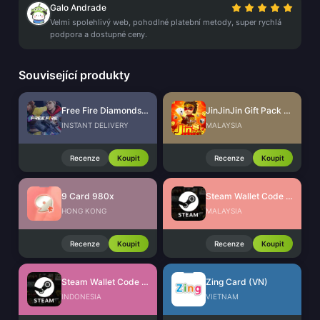
Galo Andrade
Velmi spolehlivý web, pohodlné platební metody, super rychlá
podpora a dostupné ceny.
Související produkty
Free Fire Diamonds EU + TR
JinJinJin Gift Pack Redeem Code
INSTANT DELIVERY
MALAYSIA
Recenze
Koupit
Recenze
Koupit
9 Card 980x
Steam Wallet Code (MYR)
HONG KONG
MALAYSIA
Recenze
Koupit
Recenze
Koupit
Steam Wallet Code (IDR)
Zing Card (VN)
INDONESIA
VIETNAM