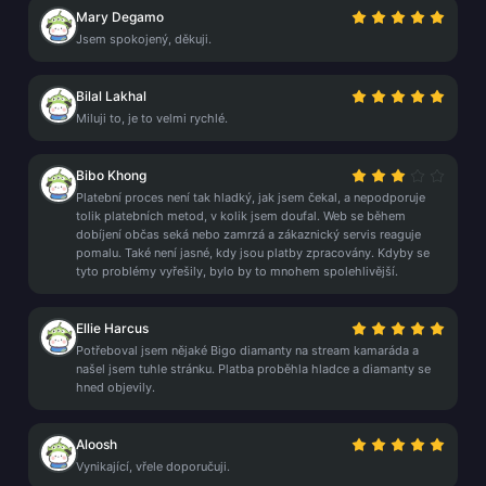
Mary Degamo
Jsem spokojený, děkuji.
Bilal Lakhal
Miluji to, je to velmi rychlé.
Bibo Khong
Platební proces není tak hladký, jak jsem čekal, a nepodporuje
tolik platebních metod, v kolik jsem doufal. Web se během
dobíjení občas seká nebo zamrzá a zákaznický servis reaguje
pomalu. Také není jasné, kdy jsou platby zpracovány. Kdyby se
tyto problémy vyřešily, bylo by to mnohem spolehlivější.
Ellie Harcus
Potřeboval jsem nějaké Bigo diamanty na stream kamaráda a
našel jsem tuhle stránku. Platba proběhla hladce a diamanty se
hned objevily.
Aloosh
Vynikající, vřele doporučuji.