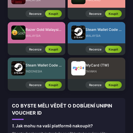
MALAYSIA
THAILAND
Recenze
Koupit
Recenze
Koupit
Razer Gold Malaysia (MYR)
Steam Wallet Code (MYR)
MALAYSIA
MALAYSIA
Recenze
Koupit
Recenze
Koupit
Steam Wallet Code (IDR)
MyCard (TW)
INDONESIA
TAIWAN
Recenze
Koupit
Recenze
Koupit
CO BYSTE MĚLI VĚDĚT O DOBÍJENÍ UNIPIN
VOUCHER ID
1.
Jak mohu na vaší platformě nakoupit?