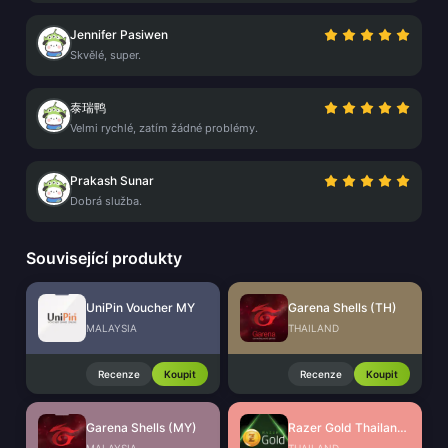
Jennifer Pasiwen
Skvělé, super.
泰瑞鸭
Velmi rychlé, zatím žádné problémy.
Prakash Sunar
Dobrá služba.
Související produkty
UniPin Voucher MY
Garena Shells (TH)
MALAYSIA
THAILAND
Recenze
Koupit
Recenze
Koupit
Garena Shells (MY)
Razer Gold Thailand (THB)