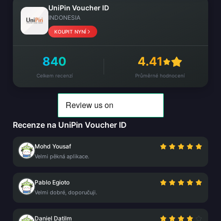
UniPin Voucher ID
INDONESIA
KOUPIT NYNÍ
840
4.41
Celkem recenzí
Průměrné hodnocení
Recenze na UniPin Voucher ID
Mohd Yousaf
Velmi pěkná aplikace.
Pablo Egioto
Velmi dobré, doporučuji.
Daniel Datilm