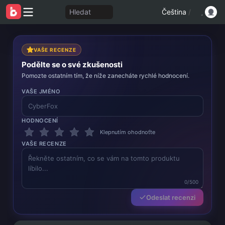
Hledat
Čeština
/
VAŠE RECENZE
Podělte se o své zkušenosti
Pomozte ostatním tím, že níže zanecháte rychlé hodnocení.
VAŠE JMÉNO
HODNOCENÍ
Klepnutím ohodnoťte
VAŠE RECENZE
0/500
Odeslat recenzi