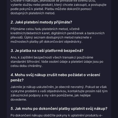
Chcete-li nakoupit, jednoduše se přihlaste ke svému účtu,
vyberte službu nebo produkt, který chcete zakoupit, a postupujte
podle pokynů k platbě. Platbu můžete dokončit pomocí
dostupných platebních metod.
2.
Jaké platební metody přijímáte?
Přijímáme celou řadu platebních metod, včetně
kreditních/debetních karet, digitálních peněženek a bankovních
převodů. Úplný seznam dostupných metod naleznete v
možnostech platby při dokončování objednávky.
3.
Je platba na vaší platformě bezpečná?
Ano, k zajištění bezpečnosti všech transakcí používáme
standardní šifrování. Vaše osobní údaje a platební údaje jsou po
celou dobu chráněny.
4.
Mohu svůj nákup zrušit nebo požádat o vrácení
peněz?
Jakmile je nákup uskutečněn, je obecně nevratný. Pokud se však
vyskytne problém s vaší objednávkou, kontaktujte prosím náš tým
zákaznické podpory a my vám pomůžeme, jak nejlépe
dovedeme.
5.
Jak mohu po dokončení platby uplatnit svůj nákup?
Po dokončení nákupu obdržíte pokyny k uplatnění produktu e-