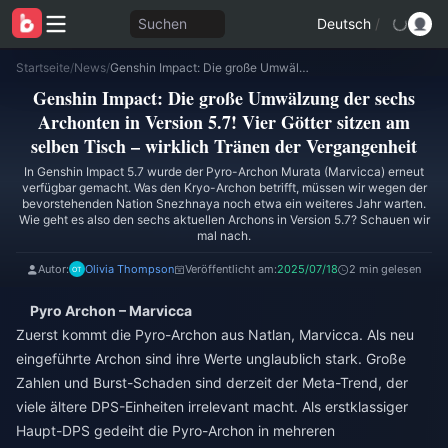
Suchen
Deutsch
/
Startseite
/
News
/
Genshin Impact: Die große Umwälzung der sechs Archonten in Version 5.7! Vier Götter sitzen am selben Tisch – wirklich Tränen der Vergangenheit
Genshin Impact: Die große Umwälzung der sechs
Archonten in Version 5.7! Vier Götter sitzen am
selben Tisch – wirklich Tränen der Vergangenheit
In Genshin Impact 5.7 wurde der Pyro-Archon Murata (Marvicca) erneut
verfügbar gemacht. Was den Kryo-Archon betrifft, müssen wir wegen der
bevorstehenden Nation Snezhnaya noch etwa ein weiteres Jahr warten.
Wie geht es also den sechs aktuellen Archons in Version 5.7? Schauen wir
mal nach.
Autor:
Olivia Thompson
Veröffentlicht am:
2025/07/18
2 min gelesen
Pyro Archon – Marvicca
Zuerst kommt die Pyro-Archon aus Natlan, Marvicca. Als neu
eingeführte Archon sind ihre Werte unglaublich stark. Große
Zahlen und Burst-Schaden sind derzeit der Meta-Trend, der
viele ältere DPS-Einheiten irrelevant macht. Als erstklassiger
Haupt-DPS gedeiht die Pyro-Archon in mehreren