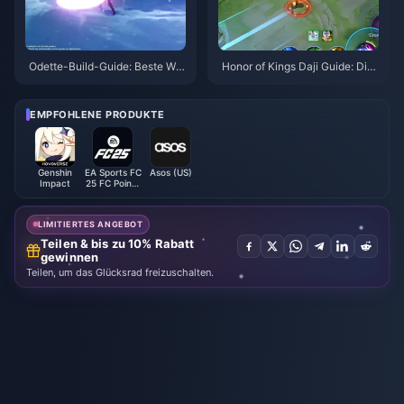
Odette-Build-Guide: Beste Waf
Honor of Kings Daji Guide: Die
fen, Artefakte & Teams | Augus
10 besten Tricks | August 2026
t 2026
EMPFOHLENE PRODUKTE
Genshin
EA Sports FC
Asos (US)
Impact
25 FC Points
(EA App)
LIMITIERTES ANGEBOT
Teilen & bis zu 10% Rabatt
gewinnen
Teilen, um das Glücksrad freizuschalten.