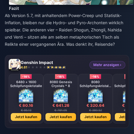
Fazit
Ab Version 5.7, mit anhaltendem Power-Creep und Statistik-
Inflation, bleiben nur die Hydro- und Pyro-Archonten wirklich
spielbar. Die anderen vier – Raiden Shogun, Zhongli, Nahida
und Venti – sitzen alle am selben metaphorischen Tisch als
Relikte einer vergangenen Ära. Was denkt ihr, Reisende?
Genshin Impact
Mehr anzeigen ›
4.61
977 verkauft
-16%
-16%
-16%
-16%
6480 + 1600
8080 Genesis
8080
808
Schöpfungskristalle
Crystals * 8
Schöpfungskristalle
Schöpfungsk
* 4
* 2
€ 80.16
€ 641.26
€ 320.64
€ 160
€ 95.13
€ 761.05
€ 380.52
€ 190.
Jetzt kaufen
Jetzt kaufen
Jetzt kaufen
Jetzt ka