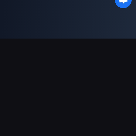
Unterstützte Zahlungsarten
Partner
Genshin Impact Wiki
Honkai: Star Rail WIKI
Zenless Zone Zero WIKI
PUBG Mobile WIKI
BitTopup News