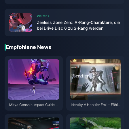
Genshin Impact – Wie viele hast du
gebaut?
Weiter
Zenless Zone Zero: A-Rang-Charaktere, die
bei Drive Disc 6 zu S-Rang werden
Empfohlene News
Mitya Genshin Impact Guide |
Identity V Herztier Emil – Fähig
August 2026
keiten-Guide | August 2026