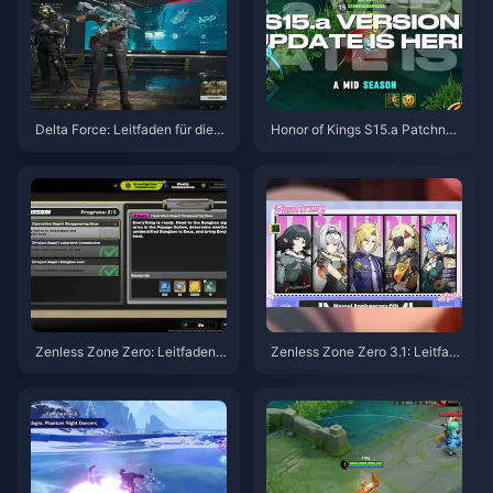
Delta Force: Leitfaden für die b
Honor of Kings S15.a Patchnot
esten Einstellungen | August 2
es | August 2026
026
Zenless Zone Zero: Leitfaden z
Zenless Zone Zero 3.1: Leitfad
u Operation Bagel | August 202
en zur Auswahl des Freien Age
6
nten | August 2026