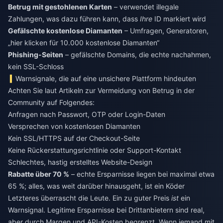
Betrug mit gestohlenen Karten
– verwendet illegale
Zahlungen, was dazu führen kann, dass
Ihre
ID markiert wird
Gefälschte kostenlose Diamanten
– Umfragen, Generatoren,
„hier klicken für 10.000 kostenlose Diamanten“
Phishing-Seiten
– gefälschte Domains, die echte nachahmen,
kein SSL-Schloss
Warnsignale, die auf eine unsichere Plattform hindeuten
Achten Sie laut Artikeln zur Vermeidung von Betrug in der
Community auf Folgendes:
Anfragen nach Passwort, OTP oder Login-Daten
Versprechen von kostenlosen Diamanten
Kein SSL/HTTPS auf der Checkout-Seite
Keine Rückerstattungsrichtlinie oder Support-Kontakt
Schlechtes, hastig erstelltes Website-Design
Rabatte über 70 %
– echte Ersparnisse liegen bei maximal etwa
65 %; alles, was weit darüber hinausgeht, ist ein Köder
Letzteres überrascht die Leute. Ein zu guter Preis
ist
ein
Warnsignal. Legitime Ersparnisse bei Drittanbietern sind real,
aber durch Margen und API-Kosten begrenzt. Wenn jemand mit