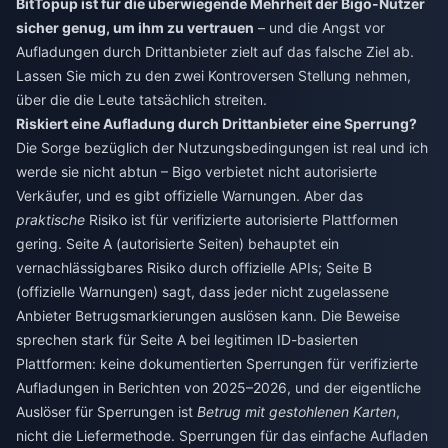
BitTopup ist für die überwiegende Mehrheit der Bigo-Nutzer
sicher genug, um ihm zu vertrauen
– und die Angst vor
Aufladungen durch Drittanbieter zielt auf das falsche Ziel ab.
Lassen Sie mich zu den zwei Kontroversen Stellung nehmen,
über die die Leute tatsächlich streiten.
Riskiert eine Aufladung durch Drittanbieter eine Sperrung?
Die Sorge bezüglich der Nutzungsbedingungen ist real und ich
werde sie nicht abtun – Bigo verbietet nicht autorisierte
Verkäufer, und es gibt offizielle Warnungen. Aber das
praktische
Risiko ist für verifizierte autorisierte Plattformen
gering. Seite A (autorisierte Seiten) behauptet ein
vernachlässigbares Risiko durch offizielle APIs; Seite B
(offizielle Warnungen) sagt, dass jeder nicht zugelassene
Anbieter Betrugsmarkierungen auslösen kann. Die Beweise
sprechen stark für Seite A bei legitimen ID-basierten
Plattformen: keine dokumentierten Sperrungen für verifizierte
Aufladungen in Berichten von 2025–2026, und der eigentliche
Auslöser für Sperrungen ist
Betrug mit gestohlenen Karten
,
nicht die Liefermethode. Sperrungen für das einfache Aufladen