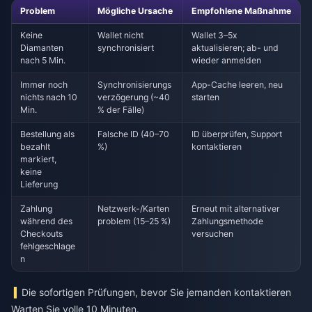
Problem
Mögliche Ursache
Empfohlene Maßnahme
Keine
Wallet nicht
Wallet 3–5x
Diamanten
synchronisiert
aktualisieren; ab- und
nach 5 Min.
wieder anmelden
Immer noch
Synchronisierungs
App-Cache leeren, neu
nichts nach 10
verzögerung (~40
starten
Min.
% der Fälle)
Bestellung als
Falsche ID (40–70
ID überprüfen, Support
bezahlt
%)
kontaktieren
markiert,
keine
Lieferung
Zahlung
Netzwerk-/Karten
Erneut mit alternativer
während des
problem (15–25 %)
Zahlungsmethode
Checkouts
versuchen
fehlgeschlage
n
Die sofortigen Prüfungen, bevor Sie jemanden kontaktieren
Warten Sie volle 10 Minuten.