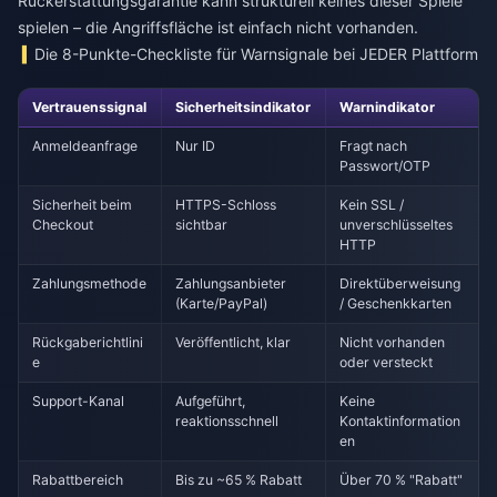
Rückerstattungsgarantie kann strukturell keines dieser Spiele
spielen – die Angriffsfläche ist einfach nicht vorhanden.
Die 8-Punkte-Checkliste für Warnsignale bei JEDER Plattform
Vertrauenssignal
Sicherheitsindikator
Warnindikator
Anmeldeanfrage
Nur ID
Fragt nach
Passwort/OTP
Sicherheit beim
HTTPS-Schloss
Kein SSL /
Checkout
sichtbar
unverschlüsseltes
HTTP
Zahlungsmethode
Zahlungsanbieter
Direktüberweisung
(Karte/PayPal)
/ Geschenkkarten
Rückgaberichtlini
Veröffentlicht, klar
Nicht vorhanden
e
oder versteckt
Support-Kanal
Aufgeführt,
Keine
reaktionsschnell
Kontaktinformation
en
Rabattbereich
Bis zu ~65 % Rabatt
Über 70 % "Rabatt"