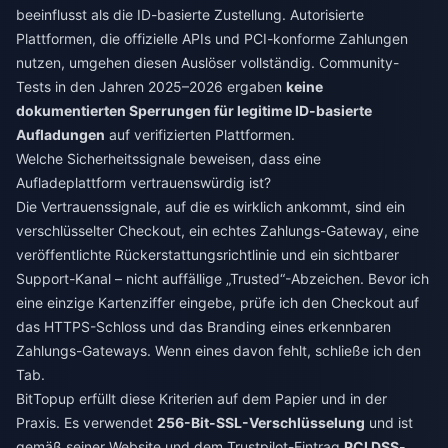
beeinflusst als die ID-basierte Zustellung. Autorisierte
Plattformen, die offizielle APIs und PCI-konforme Zahlungen
nutzen, umgehen diesen Auslöser vollständig. Community-
Tests in den Jahren 2025–2026 ergaben
keine
dokumentierten Sperrungen für legitime ID-basierte
Aufladungen
auf verifizierten Plattformen.
Welche Sicherheitssignale beweisen, dass eine
Aufladeplattform vertrauenswürdig ist?
Die Vertrauenssignale, auf die es wirklich ankommt, sind ein
verschlüsselter Checkout, ein echtes Zahlungs-Gateway, eine
veröffentlichte Rückerstattungsrichtlinie und ein sichtbarer
Support-Kanal – nicht auffällige „Trusted“-Abzeichen. Bevor ich
eine einzige Kartenziffer eingebe, prüfe ich den Checkout auf
das HTTPS-Schloss und das Branding eines erkennbaren
Zahlungs-Gateways. Wenn eines davon fehlt, schließe ich den
Tab.
BitTopup erfüllt diese Kriterien auf dem Papier und in der
Praxis. Es verwendet
256-Bit-SSL-Verschlüsselung
und ist
gemäß seiner Website und dem Trustpilot-Eintrag
PCI DSS-