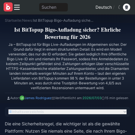
Suchen
Deutsch
/
Startseite
/
News
/
Ist BitTopup Bigo-Aufladung sicher? Ehrliche Bewertung für 2026
Ist BitTopup Bigo-Aufladung sicher? Ehrliche
Bewertung für 2026
Ja – BitTopup ist für Bigo Live-Aufladungen im Allgemeinen sicher. Der
Grund dafür liegt in einem strukturellen Detail: Es wird ein Modell
verwendet, das nur die ID erfordert. Sie geben lediglich Ihre öffentliche
Bigo Live-ID ein und niemals Ihr Passwort, sodass Ihre Anmeldedaten zu
keinem Zeitpunkt gefährdet sind. Zahlungen erfolgen über verschlüsselte
HTTPS-Kassenbereiche etablierter Zahlungsanbieter, und die Diamanten
landen innerhalb weniger Minuten auf Ihrem Konto – laut den eigenen
Lieferdaten von BitTopup kommen 98 % der Bestellungen in unter 3
Minuten an, was durch eine Trustpilot-Bewertung von 4,6/5 aus
verifizierten Rezensionen untermauert wird.
Autor:
James Rodriguez
Veröffentlicht am:
2026/07/03
15 min gelesen
Inhaltsverzeichnis
Die eine Sicherheitsregel, die wichtiger ist als die gewählte
Plattform: Nutzen Sie niemals eine Seite, die nach Ihrem Bigo-