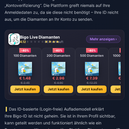
„Kontoverifizierung“. Die Plattform greift niemals auf Ihre
Anmeldedaten zu, da sie diese nicht benötigt – Ihre ID reicht
aus, um die Diamanten an Ihr Konto zu senden.
Bigo Live Diamanten
Mehr anzeigen ›
4.12
857 verkauft
-40%
-40%
-40%
-40
100 Diamanten
200 Diamanten
500 Diamanten
1000 Diam
€ 1.48
€ 2.96
€ 7.39
€ 14.
€ 2.45
€ 4.90
€ 12.25
€ 24.
Jetzt kaufen
Jetzt kaufen
Jetzt kaufen
Jetzt ka
Das ID-basierte (Login-freie) Auflademodell erklärt
Ihre Bigo-ID ist nicht geheim. Sie ist in Ihrem Profil sichtbar,
kann geteilt werden und funktioniert ähnlich wie ein