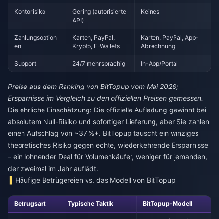
Kontorisiko
Gering (autorisierte
Keines
API)
Zahlungsoption
Karten, PayPal,
Karten, PayPal, App-
en
Krypto, E-Wallets
Abrechnung
Support
24/7 mehrsprachig
In-App/Portal
Preise aus dem Ranking von BitTopup vom Mai 2026;
Ersparnisse im Vergleich zu den offiziellen Preisen gemessen.
Die ehrliche Einschätzung: Die offizielle Aufladung gewinnt bei
absolutem Null-Risiko und sofortiger Lieferung, aber Sie zahlen
einen Aufschlag von ~37 %+. BitTopup tauscht ein winziges
theoretisches Risiko gegen echte, wiederkehrende Ersparnisse
– ein lohnender Deal für Volumenkäufer, weniger für jemanden,
der zweimal im Jahr auflädt.
Häufige Betrügereien vs. das Modell von BitTopup
Betrugsart
Typische Taktik
BitTopup-Modell