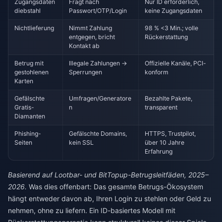
Zugangsdaten
Fragt nach
Nur ID erforderlich,
diebstahl
Passwort/OTP/Login
keine Zugangsdaten
Nichtlieferung
Nimmt Zahlung
98 % <3 Min.; volle
entgegen, bricht
Rückerstattung
Kontakt ab
Betrug mit
Illegale Zahlungen →
Offizielle Kanäle, PCI-
gestohlenen
Sperrungen
konform
Karten
Gefälschte
Umfragen/Generatore
Bezahlte Pakete,
Gratis-
n
transparent
Diamanten
Phishing-
Gefälschte Domains,
HTTPS, Trustpilot,
Seiten
kein SSL
über 10 Jahre
Erfahrung
Basierend auf Lootbar- und BitTopup-Betrugsleitfäden, 2025–
2026.
Was dies offenbart: Das gesamte Betrugs-Ökosystem
hängt entweder davon ab, Ihren Login zu stehlen oder Geld zu
nehmen, ohne zu liefern. Ein ID-basiertes Modell mit