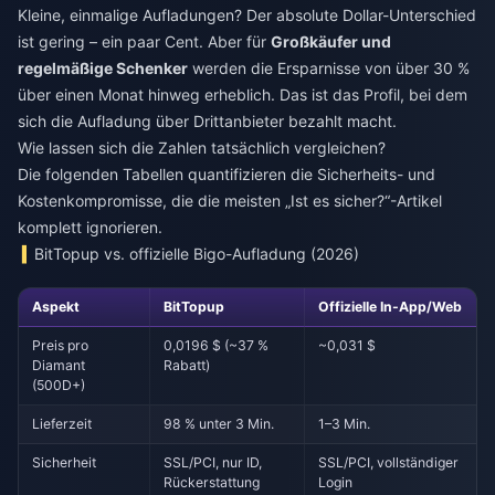
Kleine, einmalige Aufladungen? Der absolute Dollar-Unterschied
ist gering – ein paar Cent. Aber für
Großkäufer und
regelmäßige Schenker
werden die Ersparnisse von über 30 %
über einen Monat hinweg erheblich. Das ist das Profil, bei dem
sich die Aufladung über Drittanbieter bezahlt macht.
Wie lassen sich die Zahlen tatsächlich vergleichen?
Die folgenden Tabellen quantifizieren die Sicherheits- und
Kostenkompromisse, die die meisten „Ist es sicher?“-Artikel
komplett ignorieren.
BitTopup vs. offizielle Bigo-Aufladung (2026)
Aspekt
BitTopup
Offizielle In-App/Web
Preis pro
0,0196 $ (~37 %
~0,031 $
Diamant
Rabatt)
(500D+)
Lieferzeit
98 % unter 3 Min.
1–3 Min.
Sicherheit
SSL/PCI, nur ID,
SSL/PCI, vollständiger
Rückerstattung
Login