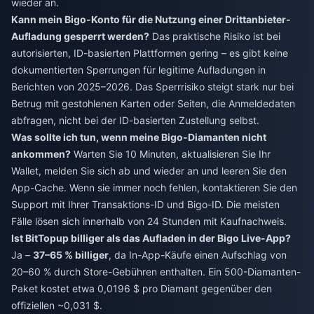
wieder an.
Kann mein Bigo-Konto für die Nutzung einer Drittanbieter-
Aufladung gesperrt werden?
Das praktische Risiko ist bei
autorisierten, ID-basierten Plattformen gering – es gibt keine
dokumentierten Sperrungen für legitime Aufladungen in
Berichten von 2025–2026. Das Sperrrisiko steigt stark nur bei
Betrug mit gestohlenen Karten oder Seiten, die Anmeldedaten
abfragen, nicht bei der ID-basierten Zustellung selbst.
Was sollte ich tun, wenn meine Bigo-Diamanten nicht
ankommen?
Warten Sie 10 Minuten, aktualisieren Sie Ihr
Wallet, melden Sie sich ab und wieder an und leeren Sie den
App-Cache. Wenn sie immer noch fehlen, kontaktieren Sie den
Support mit Ihrer Transaktions-ID und Bigo-ID. Die meisten
Fälle lösen sich innerhalb von 24 Stunden mit Kaufnachweis.
Ist BitTopup billiger als das Aufladen in der Bigo Live-App?
Ja –
37–65 % billiger
, da In-App-Käufe einen Aufschlag von
20–60 % durch Store-Gebühren enthalten. Ein 500-Diamanten-
Paket kostet etwa 0,0196 $ pro Diamant gegenüber den
offiziellen ~0,031 $.