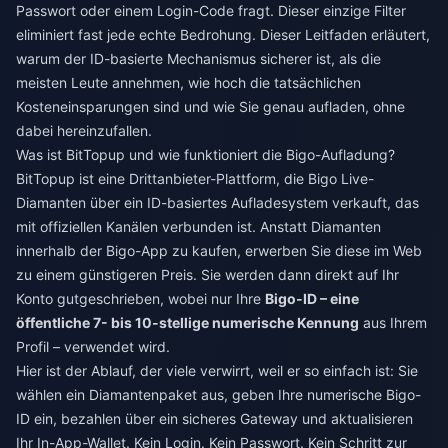
Passwort oder einem Login-Code fragt. Dieser einzige Filter
eliminiert fast jede echte Bedrohung. Dieser Leitfaden erläutert,
warum der ID-basierte Mechanismus sicherer ist, als die
meisten Leute annehmen, wie hoch die tatsächlichen
Kosteneinsparungen sind und wie Sie genau aufladen, ohne
dabei hereinzufallen.
Was ist BitTopup und wie funktioniert die Bigo-Aufladung?
BitTopup ist eine Drittanbieter-Plattform, die Bigo Live-
Diamanten über ein ID-basiertes Aufladesystem verkauft, das
mit offiziellen Kanälen verbunden ist. Anstatt Diamanten
innerhalb der Bigo-App zu kaufen, erwerben Sie diese im Web
zu einem günstigeren Preis. Sie werden dann direkt auf Ihr
Konto gutgeschrieben, wobei nur Ihre
Bigo-ID – eine
öffentliche 7- bis 10-stellige numerische Kennung
aus Ihrem
Profil – verwendet wird.
Hier ist der Ablauf, der viele verwirrt, weil er so einfach ist: Sie
wählen ein Diamantenpaket aus, geben Ihre numerische Bigo-
ID ein, bezahlen über ein sicheres Gateway und aktualisieren
Ihr In-App-Wallet. Kein Login. Kein Passwort. Kein Schritt zur