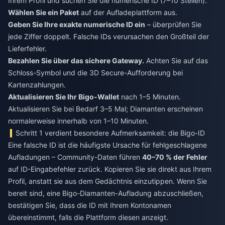
Ihrem Profil und suchen Sie die numerische ID (7–10 Stellen).
Wählen Sie ein Paket
auf der Aufladeplattform aus.
Geben Sie Ihre exakte numerische ID ein
– überprüfen Sie
jede Ziffer doppelt. Falsche IDs verursachen den Großteil der
Lieferfehler.
Bezahlen Sie über das sichere Gateway.
Achten Sie auf das
Schloss-Symbol und die 3D Secure-Aufforderung bei
Kartenzahlungen.
Aktualisieren Sie Ihr Bigo-Wallet
nach 1–5 Minuten.
Aktualisieren Sie bei Bedarf 3–5 Mal; Diamanten erscheinen
normalerweise innerhalb von 1–10 Minuten.
Schritt 1 verdient besondere Aufmerksamkeit: die Bigo-ID
Eine falsche ID ist die häufigste Ursache für fehlgeschlagene
Aufladungen – Community-Daten führen
40–70 % der Fehler
auf ID-Eingabefehler zurück. Kopieren Sie sie direkt aus Ihrem
Profil, anstatt sie aus dem Gedächtnis einzutippen. Wenn Sie
bereit sind, eine
Bigo-Diamanten-Aufladung
abzuschließen,
bestätigen Sie, dass die ID mit Ihrem Kontonamen
übereinstimmt, falls die Plattform diesen anzeigt.