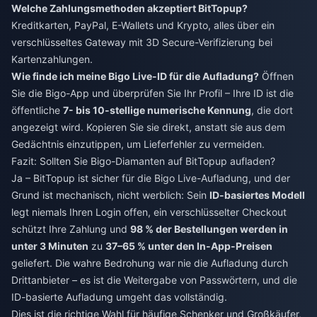
Welche Zahlungsmethoden akzeptiert BitTopup?
Kreditkarten, PayPal, E-Wallets und Krypto, alles über ein
verschlüsseltes Gateway mit 3D Secure-Verifizierung bei
Kartenzahlungen.
Wie finde ich meine Bigo Live-ID für die Aufladung?
Öffnen
Sie die Bigo-App und überprüfen Sie Ihr Profil – Ihre ID ist die
öffentliche
7- bis 10-stellige numerische Kennung
, die dort
angezeigt wird. Kopieren Sie sie direkt, anstatt sie aus dem
Gedächtnis einzutippen, um Lieferfehler zu vermeiden.
Fazit: Sollten Sie Bigo-Diamanten auf BitTopup aufladen?
Ja – BitTopup ist sicher für die Bigo Live-Aufladung, und der
Grund ist mechanisch, nicht werblich: Sein
ID-basiertes Modell
legt niemals Ihren Login offen, ein verschlüsselter Checkout
schützt Ihre Zahlung und
98 % der Bestellungen werden in
unter 3 Minuten
zu
37–65 % unter den In-App-Preisen
geliefert. Die wahre Bedrohung war nie die Aufladung durch
Drittanbieter – es ist die Weitergabe von Passwörtern, und die
ID-basierte Aufladung umgeht das vollständig.
Dies ist die richtige Wahl für häufige Schenker und Großkäufer,