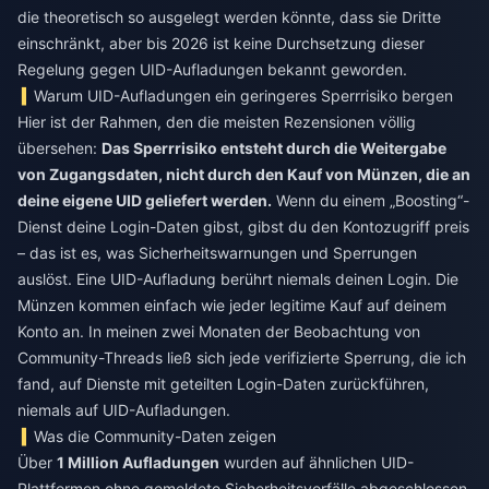
die theoretisch so ausgelegt werden könnte, dass sie Dritte
einschränkt, aber bis 2026 ist keine Durchsetzung dieser
Regelung gegen UID-Aufladungen bekannt geworden.
Warum UID-Aufladungen ein geringeres Sperrrisiko bergen
Hier ist der Rahmen, den die meisten Rezensionen völlig
übersehen:
Das Sperrrisiko entsteht durch die Weitergabe
von Zugangsdaten, nicht durch den Kauf von Münzen, die an
deine eigene UID geliefert werden.
Wenn du einem „Boosting“-
Dienst deine Login-Daten gibst, gibst du den Kontozugriff preis
– das ist es, was Sicherheitswarnungen und Sperrungen
auslöst. Eine UID-Aufladung berührt niemals deinen Login. Die
Münzen kommen einfach wie jeder legitime Kauf auf deinem
Konto an. In meinen zwei Monaten der Beobachtung von
Community-Threads ließ sich jede verifizierte Sperrung, die ich
fand, auf Dienste mit geteilten Login-Daten zurückführen,
niemals auf UID-Aufladungen.
Was die Community-Daten zeigen
Über
1 Million Aufladungen
wurden auf ähnlichen UID-
Plattformen ohne gemeldete Sicherheitsvorfälle abgeschlossen.