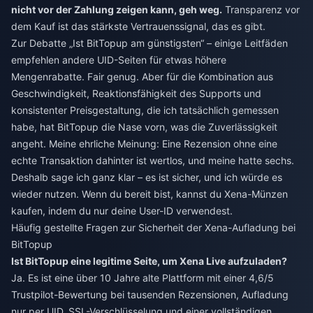
nicht vor der Zahlung zeigen kann, geh weg.
Transparenz vor
dem Kauf ist das stärkste Vertrauenssignal, das es gibt.
Zur Debatte „Ist BitTopup am günstigsten“ – einige Leitfäden
empfehlen andere UID-Seiten für etwas höhere
Mengenrabatte. Fair genug. Aber für die Kombination aus
Geschwindigkeit, Reaktionsfähigkeit des Supports und
konsistenter Preisgestaltung, die ich tatsächlich gemessen
habe, hat BitTopup die Nase vorn, was die Zuverlässigkeit
angeht. Meine ehrliche Meinung: Eine Rezension ohne eine
echte Transaktion dahinter ist wertlos, und meine hatte sechs.
Deshalb sage ich ganz klar – es ist sicher, und ich würde es
wieder nutzen. Wenn du bereit bist, kannst du
Xena-Münzen
kaufen
, indem du nur deine User-ID verwendest.
Häufig gestellte Fragen zur Sicherheit der Xena-Aufladung bei
BitTopup
Ist BitTopup eine legitime Seite, um Xena Live aufzuladen?
Ja. Es ist eine über 10 Jahre alte Plattform mit einer 4,6/5
Trustpilot-Bewertung bei tausenden Rezensionen, Aufladung
nur per UID, SSL-Verschlüsselung und einer vollständigen