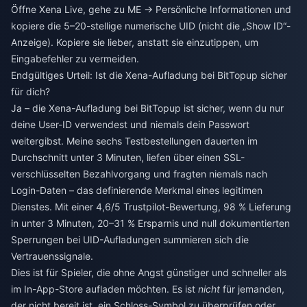
Öffne Xena Live, gehe zu ME → Persönliche Informationen und
kopiere die 5–20-stellige numerische UID (nicht die „Show ID“-
Anzeige). Kopiere sie lieber, anstatt sie einzutippen, um
Eingabefehler zu vermeiden.
Endgültiges Urteil: Ist die Xena-Aufladung bei BitTopup sicher
für dich?
Ja – die Xena-Aufladung bei BitTopup ist sicher, wenn du nur
deine User-ID verwendest und niemals dein Passwort
weitergibst. Meine sechs Testbestellungen dauerten im
Durchschnitt unter 3 Minuten, liefen über einen SSL-
verschlüsselten Bezahlvorgang und fragten niemals nach
Login-Daten – das definierende Merkmal eines legitimen
Dienstes. Mit einer 4,6/5 Trustpilot-Bewertung, 98 % Lieferung
in unter 3 Minuten, 20–31 % Ersparnis und null dokumentierten
Sperrungen bei UID-Aufladungen summieren sich die
Vertrauenssignale.
Dies ist für Spieler, die ohne Angst günstiger und schneller als
im In-App-Store aufladen möchten. Es ist
nicht
für jemanden,
der nicht bereit ist, ein Schloss-Symbol zu überprüfen oder