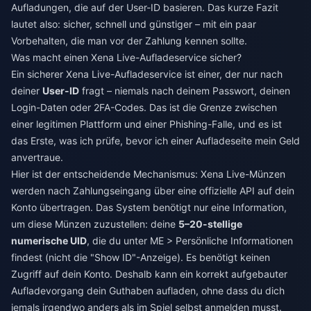
Aufladungen, die auf der User-ID basieren. Das kurze Fazit
lautet also: sicher, schnell und günstiger – mit ein paar
Vorbehalten, die man vor der Zahlung kennen sollte.
Was macht einen Xena Live-Aufladeservice sicher?
Ein sicherer Xena Live-Aufladeservice ist einer, der nur nach
deiner
User-ID
fragt – niemals nach deinem Passwort, deinen
Login-Daten oder 2FA-Codes. Das ist die Grenze zwischen
einer legitimen Plattform und einer Phishing-Falle, und es ist
das Erste, was ich prüfe, bevor ich einer Aufladeseite mein Geld
anvertraue.
Hier ist der entscheidende Mechanismus: Xena Live-Münzen
werden nach Zahlungseingang über eine offizielle API auf dein
Konto übertragen. Das System benötigt nur eine Information,
um diese Münzen zuzustellen: deine
5–20-stellige
numerische UID
, die du unter ME > Persönliche Informationen
findest (nicht die "Show ID"-Anzeige). Es benötigt keinen
Zugriff auf dein Konto. Deshalb kann ein korrekt aufgebauter
Aufladevorgang dein Guthaben aufladen, ohne dass du dich
jemals irgendwo anders als im Spiel selbst anmelden musst.