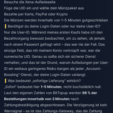
Besuche die
Xena-Aufladeseite
Füge die UID ein und wähle dein Münzpaket aus
Bezahle per Karte, PayPal oder Krypto
Die Münzen werden innerhalb von 1–5 Minuten gutgeschrieben
Benötigst du deine Login-Daten oder nur deine User-ID?
Nur die User-ID. Während meines ersten Kaufs habe ich den
Bezahlvorgang bewusst beobachtet, um zu sehen, ob jemals
nach einem Passwort gefragt wird – das war nie der Fall. Das
einzige Feld, das mit meinem Konto verknüpft war, war die
numerische UID. Genau so sollte sich ein sicherer Dienst
verhalten, und das ist der Grund, warum Aufladungen per User-
ID ein weitaus geringeres Risiko bergen als jeder „Account-
Boosting“-Dienst, der deine Login-Daten verlangt.
Was bedeutet „sofortige Lieferung“ wirklich?
„Sofort“ bedeutet hier
1–5 Minuten
, nicht buchstäblich null.
Laut den eigenen Zahlen von BitTopup werden
98 % der
Bestellungen innerhalb von 3 Minuten
nach
Zahlungsbestätigung abgeschlossen. Die Verzögerung ist kein
Warnsignal – es ist das Zahlungs-Gateway, das die Zahlung