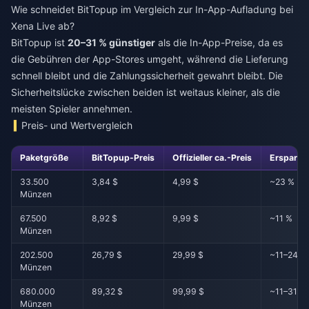
Wie schneidet BitTopup im Vergleich zur In-App-Aufladung bei
Xena Live ab?
BitTopup ist
20–31 % günstiger
als die In-App-Preise, da es
die Gebühren der App-Stores umgeht, während die Lieferung
schnell bleibt und die Zahlungssicherheit gewahrt bleibt. Die
Sicherheitslücke zwischen beiden ist weitaus kleiner, als die
meisten Spieler annehmen.
Preis- und Wertvergleich
Paketgröße
BitTopup-Preis
Offizieller ca.-Preis
Ersparni
33.500
3,84 $
4,99 $
~23 %
Münzen
67.500
8,92 $
9,99 $
~11 %
Münzen
202.500
26,79 $
29,99 $
~11–24 %
Münzen
680.000
89,32 $
99,99 $
~11–31 %
Münzen