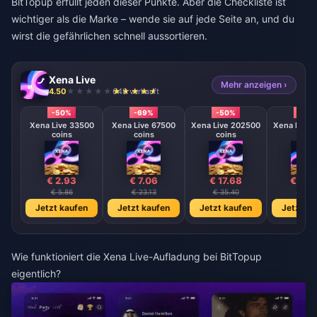
BitTopup erfüllt jeden dieser Punkte. Aber die Checkliste ist
wichtiger als die Marke – wende sie auf jede Seite an, und du
wirst die gefährlichen schnell aussortieren.
Xena Live
Mehr anzeigen ›
4.50
648 verkauft
-50%
-69%
-50%
-50
Xena Live 33500
Xena Live 67500
Xena Live 202500
Xena Live 
coins
coins
coins
coin
€ 2.93
€ 7.06
€ 17.68
€ 35.
€ 5.86
€ 23.13
€ 35.40
€ 71.1
Jetzt kaufen
Jetzt kaufen
Jetzt kaufen
Jetzt ka
Wie funktioniert die Xena Live-Aufladung bei BitTopup
eigentlich?