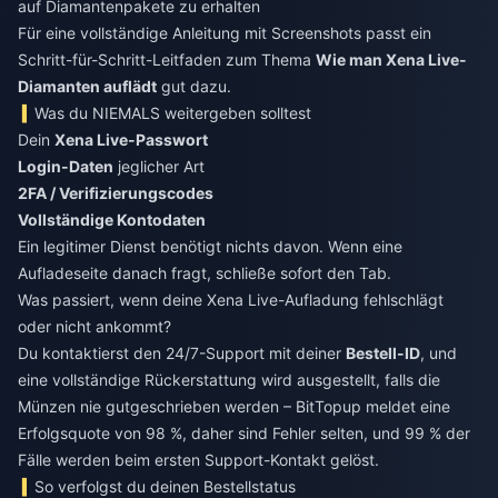
auf Diamantenpakete zu erhalten
Für eine vollständige Anleitung mit Screenshots passt ein
Schritt-für-Schritt-Leitfaden zum Thema
Wie man Xena Live-
Diamanten auflädt
gut dazu.
Was du NIEMALS weitergeben solltest
Dein
Xena Live-Passwort
Login-Daten
jeglicher Art
2FA / Verifizierungscodes
Vollständige Kontodaten
Ein legitimer Dienst benötigt nichts davon. Wenn eine
Aufladeseite danach fragt, schließe sofort den Tab.
Was passiert, wenn deine Xena Live-Aufladung fehlschlägt
oder nicht ankommt?
Du kontaktierst den 24/7-Support mit deiner
Bestell-ID
, und
eine vollständige Rückerstattung wird ausgestellt, falls die
Münzen nie gutgeschrieben werden – BitTopup meldet eine
Erfolgsquote von 98 %, daher sind Fehler selten, und 99 % der
Fälle werden beim ersten Support-Kontakt gelöst.
So verfolgst du deinen Bestellstatus