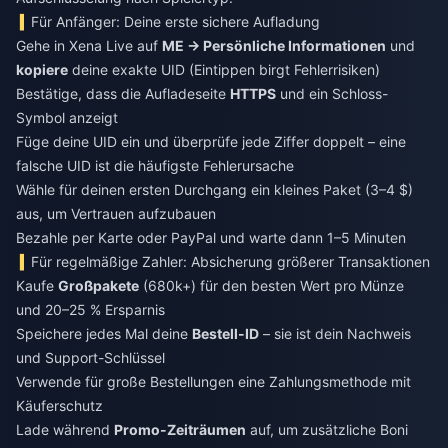
Für Anfänger: Deine erste sichere Aufladung
Gehe in Xena Live auf
ME → Persönliche Informationen
und
kopiere
deine exakte UID (Eintippen birgt Fehlerrisiken)
Bestätige, dass die Aufladeseite
HTTPS
und ein Schloss-
Symbol anzeigt
Füge deine UID ein und überprüfe jede Ziffer doppelt – eine
falsche UID ist die häufigste Fehlerursache
Wähle für deinen ersten Durchgang ein kleines Paket (3–4 $)
aus, um Vertrauen aufzubauen
Bezahle per Karte oder PayPal und warte dann 1–5 Minuten
Für regelmäßige Zahler: Absicherung größerer Transaktionen
Kaufe
Großpakete
(680k+) für den besten Wert pro Münze
und 20–25 % Ersparnis
Speichere jedes Mal deine
Bestell-ID
– sie ist dein Nachweis
und Support-Schlüssel
Verwende für große Bestellungen eine Zahlungsmethode mit
Käuferschutz
Lade während
Promo-Zeiträumen
auf, um zusätzliche Boni