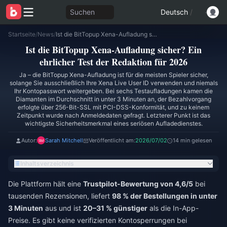
Suchen
Deutsch
/
Startseite
/
News
/
Ist die BitTopup Xena-Aufladung sicher? Ein ehrlicher Test der Redaktion für 2026
Ist die BitTopup Xena-Aufladung sicher? Ein
ehrlicher Test der Redaktion für 2026
Ja – die BitTopup Xena-Aufladung ist für die meisten Spieler sicher,
solange Sie ausschließlich Ihre Xena Live User ID verwenden und niemals
Ihr Kontopasswort weitergeben. Bei sechs Testaufladungen kamen die
Diamanten im Durchschnitt in unter 3 Minuten an, der Bezahlvorgang
erfolgte über 256-Bit-SSL mit PCI-DSS-Konformität, und zu keinem
Zeitpunkt wurde nach Anmeldedaten gefragt. Letzterer Punkt ist das
wichtigste Sicherheitsmerkmal eines seriösen Aufladedienstes.
Autor:
Sarah Mitchell
Veröffentlicht am:
2026/07/02
14 min gelesen
Inhaltsverzeichnis
Die Plattform hält eine
Trustpilot-Bewertung von 4,6/5
bei
tausenden Rezensionen, liefert
98 % der Bestellungen in unter
3 Minuten
aus und ist
20–31 % günstiger
als die In-App-
Preise. Es gibt keine verifizierten Kontosperrungen bei