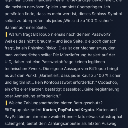
die meisten nervösen Spieler komplett überspringen. Ich
persönlich finde, dass es mehr wert ist, dieses Schloss-Symbol
selbst zu überprüfen, als jedes „Wir sind zu 100 % sicher“-
Banner auf einer Seite.
Warum fragt BitTopup niemals nach deinem Passwort?
Weil es das nicht braucht – und jede Seite, die
doch
danach
fragt, ist ein Phishing-Risiko. Dies ist der Mechanismus, den
man verinnerlichen sollte: Die Münzlieferung basiert auf der
UID, daher hat eine Passwortabfrage keinen legitimen
technischen Zweck. Die eigene Aussage von BitTopup bringt
es auf den Punkt: „Garantiert, dass jeder Kauf zu 100 % sicher
und legitim ist... kein Kontopasswort erforderlich.“ Codashop,
ein offizieller Partner, bestätigt dasselbe: „Keine Registrierung
oder Anmeldung erforderlich.“
Welche Zahlungsmethoden bieten Betrugsschutz?
BitTopup akzeptiert
Karten, PayPal und Krypto
. Karten und
PayPal bieten hier eine zweite Ebene – falls etwas katastrophal
schiefgeht, bietet dein Zahlungsanbieter als letzten Ausweg