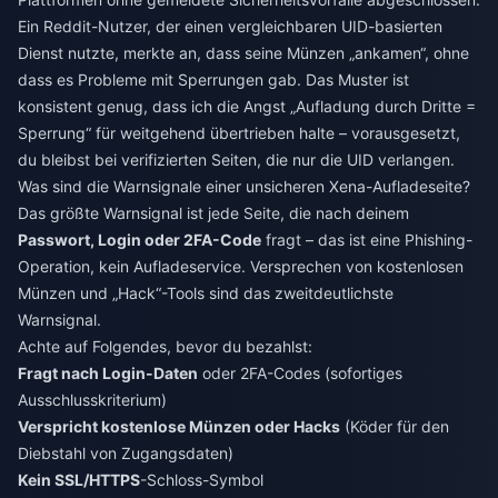
Ein Reddit-Nutzer, der einen vergleichbaren UID-basierten
Dienst nutzte, merkte an, dass seine Münzen „ankamen“, ohne
dass es Probleme mit Sperrungen gab. Das Muster ist
konsistent genug, dass ich die Angst „Aufladung durch Dritte =
Sperrung“ für weitgehend übertrieben halte – vorausgesetzt,
du bleibst bei verifizierten Seiten, die nur die UID verlangen.
Was sind die Warnsignale einer unsicheren Xena-Aufladeseite?
Das größte Warnsignal ist jede Seite, die nach deinem
Passwort, Login oder 2FA-Code
fragt – das ist eine Phishing-
Operation, kein Aufladeservice. Versprechen von kostenlosen
Münzen und „Hack“-Tools sind das zweitdeutlichste
Warnsignal.
Achte auf Folgendes, bevor du bezahlst:
Fragt nach Login-Daten
oder 2FA-Codes (sofortiges
Ausschlusskriterium)
Verspricht kostenlose Münzen oder Hacks
(Köder für den
Diebstahl von Zugangsdaten)
Kein SSL/HTTPS
-Schloss-Symbol