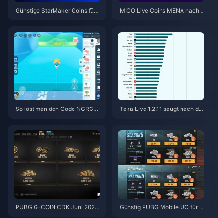
Günstige StarMaker Coins für
MICO Live Coins MENA nach v
die SupernovaX 2026 Audition
5.2: Günstigste Angebote 2026
s (12-23 % Rabatt)
So löst man den Code NCRCK
Taka Live 1.2.11 saugt nach de
YT8EF für kostenlose Eggy-M
m Update im Juli 2026 den Akk
ünzen ein (Aug. 2026)
u schnell leer? Ursachen und L
ösungen
PUBG G-COIN CDK Juni 2026:
Günstig PUBG Mobile UC für di
Lohnt sich die 91,43-$-Doppel
e Naruto Shippuden-Kollaborat