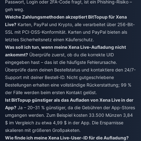
Passwort, Login oder 2FA-Code fragt, ist ein Phishing-Risiko –
geh weg.
Welche Zahlungsmethoden akzeptiert BitTopup für Xena
Live?
Karten, PayPal und Krypto, alle verarbeitet über 256-Bit-
SSL mit PCI-DSS-Konformität. Karten und PayPal bieten als
letztes Sicherheitsnetz einen Käuferschutz.
Was soll ich tun, wenn meine Xena Live-Aufladung nicht
ankommt?
Überprüfe zuerst, ob du die korrekte UID
eingegeben hast – das ist die häufigste Fehlerursache.
Überprüfe dann deinen Bestellstatus und kontaktiere den 24/7-
Support mit deiner Bestell-ID. Nicht gutgeschriebene
Bestellungen erhalten eine vollständige Rückerstattung; 99 %
der Fälle werden beim ersten Kontakt gelöst.
Ist BitTopup günstiger als das Aufladen von Xena Live in der
App?
Ja – 20–31 % günstiger, da die Gebühren der App-Stores
umgangen werden. Zum Beispiel kosten 33.500 Münzen 3,84
$ im Vergleich zu etwa 4,99 $ in der App. Die Ersparnisse
skalieren mit größeren Großpaketen.
Wie finde ich meine Xena Live-User-ID für die Aufladung?