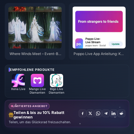
-Promo wirklich?
ion (Juli 2026) kaufen: Kosten,
beste Pakete & sicheres Auflad
en
Where Winds Meet – Event-Bel
Poppo Live App Anleitung: Ko
ohnungen für „Herbst in den Be
mpletter Anfängerleitfaden | Ju
rgen“, Juli 2026: Vollständige Li
li 2026
ste, Währung und Priorität
EMPFOHLENE PRODUKTE
Xena Live
Mango Live
Bigo Live
Diamanten
Diamanten
LIMITIERTES ANGEBOT
Teilen & bis zu 10% Rabatt
gewinnen
Teilen, um das Glücksrad freizuschalten.