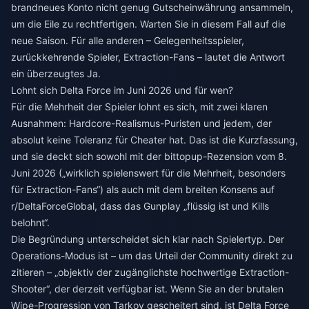
brandneues Konto nicht genug Gutscheinwährung ansammeln,
um die Eile zu rechtfertigen. Warten Sie in diesem Fall auf die
neue Saison. Für alle anderen – Gelegenheitsspieler,
zurückkehrende Spieler, Extraction-Fans – lautet die Antwort
ein überzeugtes Ja.
Lohnt sich Delta Force im Juni 2026 und für wen?
Für die Mehrheit der Spieler lohnt es sich, mit zwei klaren
Ausnahmen: Hardcore-Realismus-Puristen und jedem, der
absolut keine Toleranz für Cheater hat. Das ist die Kurzfassung,
und sie deckt sich sowohl mit der bittopup-Rezension vom 8.
Juni 2026 („wirklich spielenswert für die Mehrheit, besonders
für Extraction-Fans“) als auch mit dem breiten Konsens auf
r/DeltaForceGlobal, dass das Gunplay „flüssig ist und Kills
belohnt“.
Die Begründung unterscheidet sich klar nach Spielertyp. Der
Operations-Modus ist – um das Urteil der Community direkt zu
zitieren – „objektiv der zugänglichste hochwertige Extraction-
Shooter“, der derzeit verfügbar ist. Wenn Sie an der brutalen
Wipe-Progression von Tarkov gescheitert sind, ist Delta Force