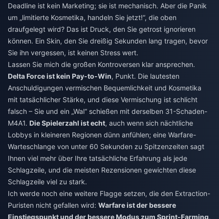
Deadline ist kein Marketing; sie ist mechanisch. Aber die Panik
um „limitierte Kosmetika, handeln Sie jetzt!“, die oben
draufgelegt wird? Das ist Druck, den Sie getrost ignorieren
können. Ein Skin, den Sie dreißig Sekunden lang tragen, bevor
Sie ihn vergessen, ist keinen Stress wert.
Lassen Sie mich die großen Kontroversen klar ansprechen.
Delta Force ist kein Pay-to-Win
, Punkt. Die lautesten
Anschuldigungen vermischen Bequemlichkeit und Kosmetika
mit tatsächlicher Stärke, und diese Vermischung ist schlicht
falsch – Sie und ein „Wal“ schießen mit derselben 31-Schaden-
M4A1.
Die Spielerzahl ist echt
, auch wenn sich nächtliche
Lobbys in kleineren Regionen dünn anfühlen; eine Warfare-
Warteschlange von unter 60 Sekunden zu Spitzenzeiten sagt
Ihnen viel mehr über Ihre tatsächliche Erfahrung als jede
Schlagzeile, und die meisten Rezensionen gewichten diese
Schlagzeile viel zu stark.
Ich werde noch eine weitere Flagge setzen, die den Extraction-
Puristen nicht gefallen wird:
Warfare ist der bessere
Einstiegspunkt und der bessere Modus zum Sprint-Farming
,