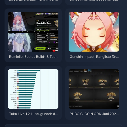
5.2: Günstigste Angebote 2026
YT8EF für kostenlose Eggy-M
ünzen ein (Aug. 2026)
Remielle: Bestes Build- & Team
Genshin Impact: Rangliste für d
-Guide | Juli 2026
ie Priorität von 4-Sterne-Krone
n | Juli 2026
Taka Live 1.2.11 saugt nach de
PUBG G-COIN CDK Juni 2026:
m Update im Juli 2026 den Akk
Lohnt sich die 91,43-$-Doppel
u schnell leer? Ursachen und L
-Promo wirklich?