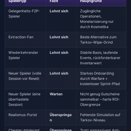
Spielertyp
Fazit
Hauptgrund
Gelegenheits-F2P-
Lohnt sich
Zugängliche
Spieler
Operationen,
Monetarisierung nur
durch Kosmetika
Extraction-Fan
Lohnt sich
Beste Alternative zum
Tarkov-Wipe-Grind
Wiederkehrender
Lohnt sich
Stabile Basis, laufende
Spieler
Events, rückforderbarer
Inventarwert
Neuer Spieler (volle
Lohnt sich
Starkes Onboarding
Session vor Reset)
durch Warfare +
kostenloser Sprint-Pfad
Neuer Spieler (eine
Warten
Nicht genug Gutscheine
überhastete
sammelbar – harte ROI-
Session)
Obergrenze
Realismus-Purist
Überspringe
Fehlende Simulation auf
n
Tarkov-Niveau
Cheater-Intolerant
Überspringe
Trotz aggressivem Anti-