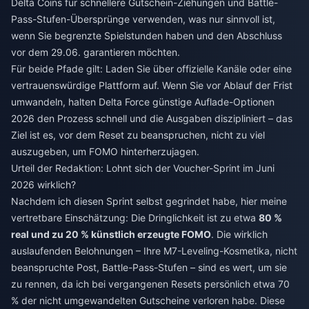
Delta Coins für schnellere Gutschein-Ziehungen und Battle-
Pass-Stufen-Übersprünge verwenden, was nur sinnvoll ist,
wenn Sie begrenzte Spielstunden haben und den Abschluss
vor dem 29.06. garantieren möchten.
Für beide Pfade gilt: Laden Sie über offizielle Kanäle oder eine
vertrauenswürdige Plattform auf. Wenn Sie vor Ablauf der Frist
umwandeln, halten
Delta Force günstige Auflade-Optionen
2026
den Prozess schnell und die Ausgaben diszipliniert – das
Ziel ist es, vor dem Reset zu beanspruchen, nicht zu viel
auszugeben, um FOMO hinterherzujagen.
Urteil der Redaktion: Lohnt sich der Voucher-Sprint im Juni
2026 wirklich?
Nachdem ich diesen Sprint selbst gegrindet habe, hier meine
vertretbare Einschätzung: Die Dringlichkeit ist zu etwa
80 %
real und zu 20 % künstlich erzeugte FOMO
. Die wirklich
auslaufenden Belohnungen – Ihre M7-Leveling-Kosmetika, nicht
beanspruchte Post, Battle-Pass-Stufen – sind es wert, um sie
zu rennen, da ich bei vergangenen Resets persönlich etwa 70
% der nicht umgewandelten Gutscheine verloren habe. Diese