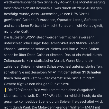
wettbewerbsorientierten Sinne Pay-to-Win. Die Monetarisierung
beschränkt sich auf Kosmetika, was durch offizielle Aussagen
bestätigt wurde, dass Gutscheine „keinen P2W-Vorteil
gewähren“. Geld kauft Aussehen, Operator-Looks, Safeboxen
und schnelleren Fortschritt – nicht Schaden, nicht Genauigkeit,
nicht rohe Kraft.
Die lautesten „P2W“-Beschwerden vermischen zwei sehr
unterschiedliche Dinge:
Bequemlichkeit
und
Stärke
. Zahler
können Gutscheine schneller ziehen und Battle-Pass-Stufen
schneller über Delta Coins erklimmen. Das ist ein Vorteil durch
Zeitersparnis, kein statistischer Vorteil. Wenn Sie und ein
zahlender Spieler in einem Schusswechsel aufeinandertreffen,
schießen Sie mit derselben M4A1 mit demselben
31 Schaden
(nach dem April-Patch) – der kosmetische Skin auf ihrem
Gewehr fügt keinen einzigen Punkt hinzu.
Die F2P-Grenze: Wie weit kommt man ohne Ausgaben?
Überraschend weit. Der F2P-Wert ist hier wirklich hoch, da die
gesamte kompetitive Ebene durch Spielen freigeschaltet wird,
nicht durch Kauf. Die Meta-definierenden Waffen – M4A1 mit