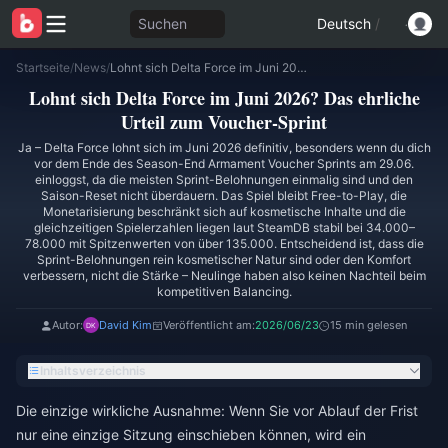
Suchen
Deutsch
/
Startseite
/
News
/
Lohnt sich Delta Force im Juni 2026? Das ehrliche Urteil zum Voucher-Sprint
Lohnt sich Delta Force im Juni 2026? Das ehrliche
Urteil zum Voucher-Sprint
Ja – Delta Force lohnt sich im Juni 2026 definitiv, besonders wenn du dich
vor dem Ende des Season-End Armament Voucher Sprints am 29.06.
einloggst, da die meisten Sprint-Belohnungen einmalig sind und den
Saison-Reset nicht überdauern. Das Spiel bleibt Free-to-Play, die
Monetarisierung beschränkt sich auf kosmetische Inhalte und die
gleichzeitigen Spielerzahlen liegen laut SteamDB stabil bei 34.000–
78.000 mit Spitzenwerten von über 135.000. Entscheidend ist, dass die
Sprint-Belohnungen rein kosmetischer Natur sind oder den Komfort
verbessern, nicht die Stärke – Neulinge haben also keinen Nachteil beim
kompetitiven Balancing.
Autor:
David Kim
Veröffentlicht am:
2026/06/23
15 min gelesen
Inhaltsverzeichnis
Die einzige wirkliche Ausnahme: Wenn Sie vor Ablauf der Frist
nur eine einzige Sitzung einschieben können, wird ein