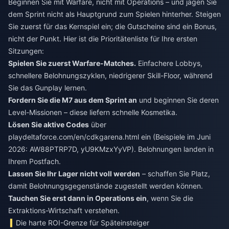
Beginnen Sie mit Warfare, nicht mit Operations – und jagen Sie
dem Sprint nicht als Hauptgrund zum Spielen hinterher. Steigen
Sie zuerst für das Kernspiel ein; die Gutscheine sind ein Bonus,
nicht der Punkt. Hier ist die Prioritätenliste für Ihre ersten
Sitzungen:
Spielen Sie zuerst Warfare-Matches.
Einfachere Lobbys,
schnellere Belohnungszyklen, niedrigerer Skill-Floor, während
Sie das Gunplay lernen.
Fordern Sie die M7 aus dem Sprint an
und beginnen Sie deren
Level-Missionen – diese liefern schnelle Kosmetika.
Lösen Sie aktive Codes
über
playdeltaforce.com/en/cdkgarena.html ein (Beispiele im Juni
2026: AW88PTRP7D, yU9KMzxYyVP). Belohnungen landen in
Ihrem Postfach.
Lassen Sie Ihr Lager nicht voll werden
– schaffen Sie Platz,
damit Belohnungsgegenstände zugestellt werden können.
Tauchen Sie erst dann in Operations ein
, wenn Sie die
Extraktions-Wirtschaft verstehen.
Die harte ROI-Grenze für Späteinsteiger