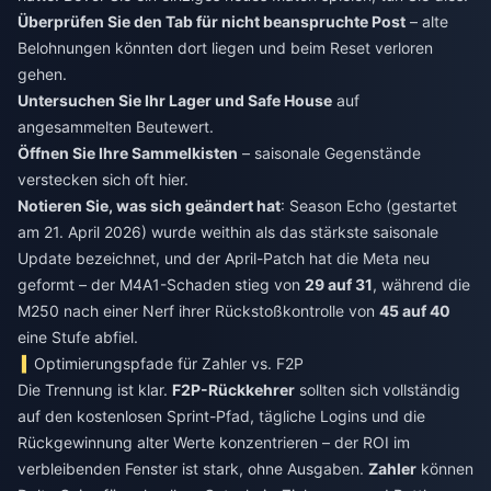
Überprüfen Sie den Tab für nicht beanspruchte Post
– alte
Belohnungen könnten dort liegen und beim Reset verloren
gehen.
Untersuchen Sie Ihr Lager und Safe House
auf
angesammelten Beutewert.
Öffnen Sie Ihre Sammelkisten
– saisonale Gegenstände
verstecken sich oft hier.
Notieren Sie, was sich geändert hat
: Season Echo (gestartet
am 21. April 2026) wurde weithin als das stärkste saisonale
Update bezeichnet, und der April-Patch hat die Meta neu
geformt – der M4A1-Schaden stieg von
29 auf 31
, während die
M250 nach einer Nerf ihrer Rückstoßkontrolle von
45 auf 40
eine Stufe abfiel.
Optimierungspfade für Zahler vs. F2P
Die Trennung ist klar.
F2P-Rückkehrer
sollten sich vollständig
auf den kostenlosen Sprint-Pfad, tägliche Logins und die
Rückgewinnung alter Werte konzentrieren – der ROI im
verbleibenden Fenster ist stark, ohne Ausgaben.
Zahler
können