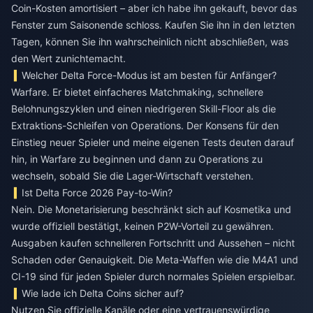
Coin-Kosten amortisiert – aber ich habe ihn gekauft, bevor das
Fenster zum Saisonende schloss. Kaufen Sie ihn in den letzten
Tagen, können Sie ihn wahrscheinlich nicht abschließen, was
den Wert zunichtemacht.
Welcher Delta Force-Modus ist am besten für Anfänger?
Warfare. Er bietet einfacheres Matchmaking, schnellere
Belohnungszyklen und einen niedrigeren Skill-Floor als die
Extraktions-Schleifen von Operations. Der Konsens für den
Einstieg neuer Spieler und meine eigenen Tests deuten darauf
hin, in Warfare zu beginnen und dann zu Operations zu
wechseln, sobald Sie die Lager-Wirtschaft verstehen.
Ist Delta Force 2026 Pay-to-Win?
Nein. Die Monetarisierung beschränkt sich auf Kosmetika und
wurde offiziell bestätigt, keinen P2W-Vorteil zu gewähren.
Ausgaben kaufen schnelleren Fortschritt und Aussehen – nicht
Schaden oder Genauigkeit. Die Meta-Waffen wie die M4A1 und
CI-19 sind für jeden Spieler durch normales Spielen erspielbar.
Wie lade ich Delta Coins sicher auf?
Nutzen Sie offizielle Kanäle oder eine vertrauenswürdige