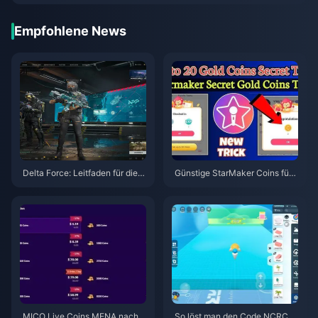
Empfohlene News
Delta Force: Leitfaden für die b
Günstige StarMaker Coins für
esten Einstellungen | August 2
die SupernovaX 2026 Audition
026
s (12-23 % Rabatt)
MICO Live Coins MENA nach v
So löst man den Code NCRCK