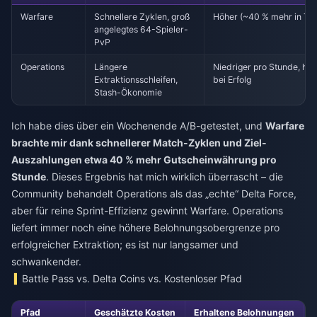
Warfare
Schnellere Zyklen, groß
Höher (~40 % mehr in Tes
angelegtes 64-Spieler-
PvP
Operations
Längere
Niedriger pro Stunde, hö
Extraktionsschleifen,
bei Erfolg
Stash-Ökonomie
Ich habe dies über ein Wochenende A/B-getestet, und
Warfare
brachte mir dank schnellerer Match-Zyklen und Ziel-
Auszahlungen etwa 40 % mehr Gutscheinwährung pro
Stunde
. Dieses Ergebnis hat mich wirklich überrascht – die
Community behandelt Operations als das „echte“ Delta Force,
aber für reine Sprint-Effizienz gewinnt Warfare. Operations
liefert immer noch eine höhere Belohnungsobergrenze pro
erfolgreicher Extraktion; es ist nur langsamer und
schwankender.
Battle Pass vs. Delta Coins vs. Kostenloser Pfad
Pfad
Geschätzte Kosten
Erhaltene Belohnungen