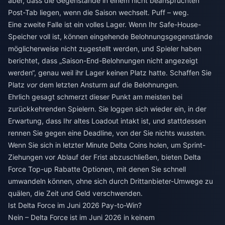
aber, dass die Gegenstände in einem nicht beanspruchten
Post-Tab liegen, wenn die Saison wechselt. Puff – weg.
Eine zweite Falle ist ein volles Lager. Wenn Ihr Safe-House-
Speicher voll ist, können eingehende Belohnungsgegenstände
möglicherweise nicht zugestellt werden, und Spieler haben
berichtet, dass „Saison-End-Belohnungen nicht angezeigt
werden“, genau weil ihr Lager keinen Platz hatte. Schaffen Sie
Platz
vor
dem letzten Ansturm auf die Belohnungen.
Ehrlich gesagt schmerzt dieser Punkt am meisten bei
zurückkehrenden Spielern. Sie loggen sich wieder ein, in der
Erwartung, dass Ihr altes Loadout intakt ist, und stattdessen
rennen Sie gegen eine Deadline, von der Sie nichts wussten.
Wenn Sie sich in letzter Minute Delta Coins holen, um Sprint-
Ziehungen vor Ablauf der Frist abzuschließen, bieten
Delta
Force Top-up Rabatte
Optionen, mit denen Sie schnell
umwandeln können, ohne sich durch Drittanbieter-Umwege zu
quälen, die Zeit und Geld verschwenden.
Ist Delta Force im Juni 2026 Pay-to-Win?
Nein – Delta Force ist im Juni 2026 in keinem