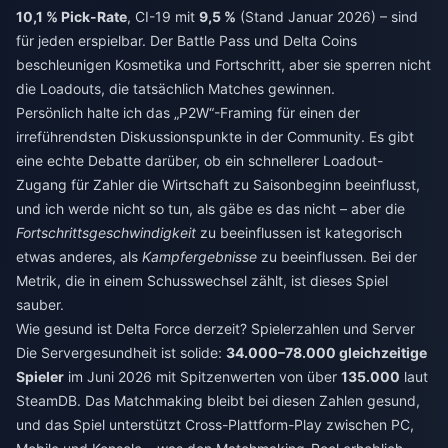
10,1 % Pick-Rate
, CI-19 mit
9,5 %
(Stand Januar 2026) – sind
für jeden erspielbar. Der Battle Pass und Delta Coins
beschleunigen Kosmetika und Fortschritt, aber sie sperren nicht
die Loadouts, die tatsächlich Matches gewinnen.
Persönlich halte ich das „P2W“-Framing für einen der
irreführendsten Diskussionspunkte in der Community. Es gibt
eine echte Debatte darüber, ob ein schnellerer Loadout-
Zugang für Zahler die Wirtschaft zu Saisonbeginn beeinflusst,
und ich werde nicht so tun, als gäbe es das nicht – aber die
Fortschrittsgeschwindigkeit
zu beeinflussen ist kategorisch
etwas anderes, als
Kampfergebnisse
zu beeinflussen. Bei der
Metrik, die in einem Schusswechsel zählt, ist dieses Spiel
sauber.
Wie gesund ist Delta Force derzeit? Spielerzahlen und Server
Die Servergesundheit ist solide:
34.000–78.000 gleichzeitige
Spieler
im Juni 2026 mit Spitzenwerten von über
135.000
laut
SteamDB. Das Matchmaking bleibt bei diesen Zahlen gesund,
und das Spiel unterstützt Cross-Plattform-Play zwischen PC,