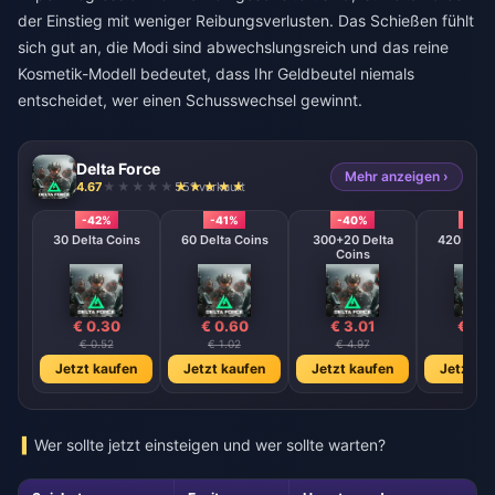
der Einstieg mit weniger Reibungsverlusten. Das Schießen fühlt
sich gut an, die Modi sind abwechslungsreich und das reine
Kosmetik-Modell bedeutet, dass Ihr Geldbeutel niemals
entscheidet, wer einen Schusswechsel gewinnt.
Delta Force
Mehr anzeigen ›
4.67
551 verkauft
-42%
-41%
-40%
-39
30 Delta Coins
60 Delta Coins
300+20 Delta
420 + 40 
Coins
Coin
€ 0.30
€ 0.60
€ 3.01
€ 4.
€ 0.52
€ 1.02
€ 4.97
€ 7.1
Jetzt kaufen
Jetzt kaufen
Jetzt kaufen
Jetzt ka
Wer sollte jetzt einsteigen und wer sollte warten?