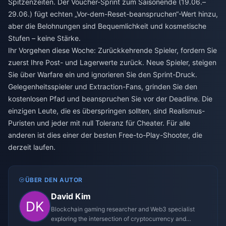
Spitzenzeiten. Der Voucher-Sprint zum Saisonende (19.06.–
29.06.) fügt echten „Vor-dem-Reset-beanspruchen“-Wert hinzu,
aber die Belohnungen sind Bequemlichkeit und kosmetische
Stufen – keine Stärke.
Ihr Vorgehen diese Woche: Zurückkehrende Spieler, fordern Sie
zuerst Ihre Post- und Lagerwerte zurück. Neue Spieler, steigen
Sie über Warfare ein und ignorieren Sie den Sprint-Druck.
Gelegenheitsspieler und Extraction-Fans, grinden Sie den
kostenlosen Pfad und beanspruchen Sie vor der Deadline. Die
einzigen Leute, die es überspringen sollten, sind Realismus-
Puristen und jeder mit null Toleranz für Cheater. Für alle
anderen ist dies einer der besten Free-to-Play-Shooter, die
derzeit laufen.
ÜBER DEN AUTOR
David Kim
Blockchain gaming researcher and Web3 specialist
exploring the intersection of cryptocurrency and