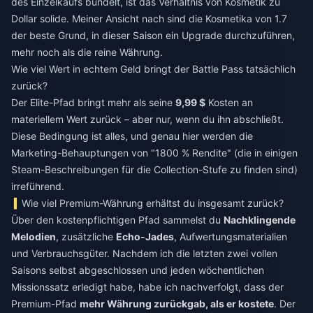
des Einzelkaufs bündelt, ist das Verhältnis von Kosmetik zu
Dollar solide. Meiner Ansicht nach sind die Kosmetika von 1.7
der beste Grund, in dieser Saison ein Upgrade durchzuführen,
mehr noch als die reine Währung.
Wie viel Wert in echtem Geld bringt der Battle Pass tatsächlich
zurück?
Der Elite-Pfad bringt mehr als seine
9,99 $
Kosten an
materiellem Wert zurück – aber nur, wenn du ihn abschließt.
Diese Bedingung ist alles, und genau hier werden die
Marketing-Behauptungen von "1800 % Rendite" (die in einigen
Steam-Beschreibungen für die Collection-Stufe zu finden sind)
irreführend.
Wie viel Premium-Währung erhältst du insgesamt zurück?
Über den kostenpflichtigen Pfad sammelst du
Nachklingende
Melodien
, zusätzliche
Echo-Jades
, Aufwertungsmaterialien
und Verbrauchsgüter. Nachdem ich die letzten zwei vollen
Saisons selbst abgeschlossen und jeden wöchentlichen
Missionssatz erledigt habe, habe ich nachverfolgt, dass der
Premium-Pfad
mehr Währung zurückgab, als er kostete
. Der