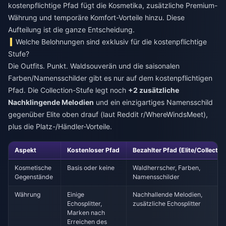
kostenpflichtige Pfad fügt die Kosmetika, zusätzliche Premium-
Währung und temporäre Komfort-Vorteile hinzu. Diese
Aufteilung ist die ganze Entscheidung.
Welche Belohnungen sind exklusiv für die kostenpflichtige
Stufe?
Die Outfits. Punkt. Waldsouverän und die saisonalen
Farben/Namensschilder gibt es nur auf dem kostenpflichtigen
Pfad. Die Collection-Stufe legt noch
+2 zusätzliche
Nachklingende Melodien
und ein einzigartiges Namensschild
gegenüber Elite oben drauf (laut Reddit r/WhereWindsMeet),
plus die Platz-/Händler-Vorteile.
Aspekt
Kostenloser Pfad
Bezahlter Pfad (Elite/Collectio
Kosmetische
Basis oder keine
Waldherrscher, Farben,
Gegenstände
Namensschilder
Währung
Einige
Nachhallende Melodien,
Echosplitter,
zusätzliche Echosplitter
Marken nach
Erreichen des