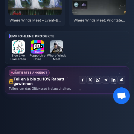
Where Winds Meet – Event-Bel
Where Winds Meet: Prioritäten
ohnungen für „Herbst in den Be
-Checkliste für den Verborgen
rgen“, Juli 2026: Vollständige Li
en Berg | Juli 2026
ste, Währung und Priorität
EMPFOHLENE PRODUKTE
Bigo Live
Poppo Live
Where Winds
Diamanten
Coins
Meet
LIMITIERTES ANGEBOT
Teilen & bis zu 10% Rabatt
gewinnen
Teilen, um das Glücksrad freizuschalten.