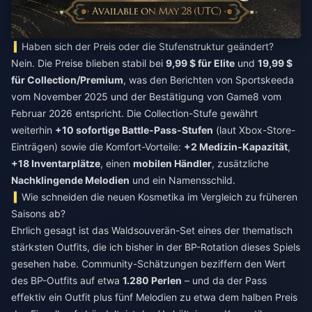
Haben sich der Preis oder die Stufenstruktur geändert?
Nein. Die Preise blieben stabil bei
9,99 $ für Elite
und
19,99 $
für Collection/Premium
, was den Berichten von Sportskeeda
vom November 2025 und der Bestätigung von Game8 vom
Februar 2026 entspricht. Die Collection-Stufe gewährt
weiterhin
+10 sofortige Battle-Pass-Stufen
(laut Xbox-Store-
Einträgen) sowie die Komfort-Vorteile:
+2 Medizin-Kapazität
,
+18 Inventarplätze
, einen
mobilen Händler
, zusätzliche
Nachklingende Melodien
und ein Namensschild.
Wie schneiden die neuen Kosmetika im Vergleich zu früheren
Saisons ab?
Ehrlich gesagt ist das Waldsouverän-Set eines der thematisch
stärksten Outfits, die ich bisher in der BP-Rotation dieses Spiels
gesehen habe. Community-Schätzungen beziffern den Wert
des BP-Outfits auf etwa
1.280 Perlen
– und da der Pass
effektiv ein Outfit plus fünf Melodien zu etwa dem halben Preis