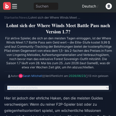
Suchen
Deutsch
/
Startseite
/
News
/
Lohnt sich der Where Winds Meet Battle Pass nach Version 1.7?
Lohnt sich der Where Winds Meet Battle Pass nach
Version 1.7?
Für aktive Spieler, die sich an den meisten Tagen einloggen, ist der Where
Winds Meet 1.7 Battle Pass sein Geld wert – die Elite-Stufe kostet 9,99 $
und laut Community-Tracking der Belohnungen bietet der kostenpflichtige
Pfad einen Gegenwert von etwa dem 1,5- bis 2-fachen des Preises in Form
von Lingering Melodies, Aufwertungsmaterialien und Verbrauchsgütern,
noch bevor man das exklusive Forest Sovereign-Outfit mitzählt. Die
Saison 1.7 läuft vom 28. Mai bis zum 25. Juni 2026 (laut Game8), was dir
etwa vier Wochen Zeit gibt, um ihn abzuschließen.
Autor:
Sarah Mitchell
Veröffentlicht am:
2026/06/23
13 min gelesen
Inhaltsverzeichnis
Hier ist jedoch der ehrliche Haken, den die meisten Guides
verschweigen: Wenn du reiner F2P-Spieler bist oder zu
gelegenheitsorientiert spielst, um wöchentliche Missionen