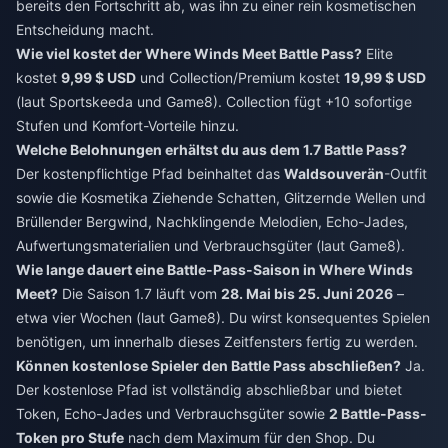
bereits den Fortschritt ab, was ihn zu einer rein kosmetischen
Entscheidung macht.
Wie viel kostet der Where Winds Meet Battle Pass?
Elite
kostet
9,99 $ USD
und Collection/Premium kostet
19,99 $ USD
(laut Sportskeeda und Game8). Collection fügt +10 sofortige
Stufen und Komfort-Vorteile hinzu.
Welche Belohnungen erhältst du aus dem 1.7 Battle Pass?
Der kostenpflichtige Pfad beinhaltet das
Waldsouverän
-Outfit
sowie die Kosmetika Ziehende Schatten, Glitzernde Wellen und
Brüllender Bergwind, Nachklingende Melodien, Echo-Jades,
Aufwertungsmaterialien und Verbrauchsgüter (laut Game8).
Wie lange dauert eine Battle-Pass-Saison in Where Winds
Meet?
Die Saison 1.7 läuft vom
28. Mai bis 25. Juni 2026
–
etwa vier Wochen (laut Game8). Du wirst konsequentes Spielen
benötigen, um innerhalb dieses Zeitfensters fertig zu werden.
Können kostenlose Spieler den Battle Pass abschließen?
Ja.
Der kostenlose Pfad ist vollständig abschließbar und bietet
Token, Echo-Jades und Verbrauchsgüter sowie
2 Battle-Pass-
Token pro Stufe
nach dem Maximum für den Shop. Du