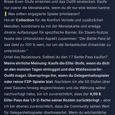
Break-Even-Stufe erreichen und das Outfit einstecken. Kaufe
nur zuerst die Monatskarte, wenn du dir nur eine leisten kannst.
Was sollten engagierte Spieler priorisieren?
Hol dir
Collection
für die Komfort-Vorteile und zusätzlichen
Melodien, kombiniere es mit der Monatskarte und erwäge
direkte Aufladungen für spezifische Banner. Ein Steam-Nutzer
fasste den Unterstützer-Aspekt zusammen:
"Der Battle Pass ist
das Geld zu 100 % wert, nur um die fantastischen Entwickler zu
unterstützen."
Urteil des Redakteurs: Solltest du den 1.7 Battle Pass kaufen?
Meine ehrliche Meinung: Kaufe die Elite-Stufe, wenn du dich
an den meisten Tagen einloggst und das Waldsouverän-
Outfit magst. Überspringe ihn, wenn du Gelegenheitsspieler
oder reiner F2P-Spieler bist.
Nachdem ich alle 50 Stufen über
zwei Saisons hinweg abgeschlossen und die Währung selbst
nachverfolgt habe, bin ich zuversichtlich, dass der
9,99 $
Elite-Pass das 1,5–2-fache seiner Kosten zurückbringt
– aber
ich bin ebenso zuversichtlich, dass die Community seinen Wert
für Gelegenheitsspieler überbewertet. Wenn du wöchentliche