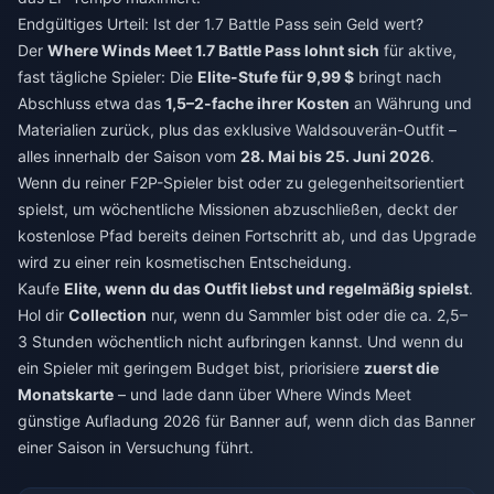
Endgültiges Urteil: Ist der 1.7 Battle Pass sein Geld wert?
Der
Where Winds Meet 1.7 Battle Pass lohnt sich
für aktive,
fast tägliche Spieler: Die
Elite-Stufe für 9,99 $
bringt nach
Abschluss etwa das
1,5–2-fache ihrer Kosten
an Währung und
Materialien zurück, plus das exklusive Waldsouverän-Outfit –
alles innerhalb der Saison vom
28. Mai bis 25. Juni 2026
.
Wenn du reiner F2P-Spieler bist oder zu gelegenheitsorientiert
spielst, um wöchentliche Missionen abzuschließen, deckt der
kostenlose Pfad bereits deinen Fortschritt ab, und das Upgrade
wird zu einer rein kosmetischen Entscheidung.
Kaufe
Elite, wenn du das Outfit liebst und regelmäßig spielst
.
Hol dir
Collection
nur, wenn du Sammler bist oder die ca. 2,5–
3 Stunden wöchentlich nicht aufbringen kannst. Und wenn du
ein Spieler mit geringem Budget bist, priorisiere
zuerst die
Monatskarte
– und lade dann über
Where Winds Meet
günstige Aufladung 2026
für Banner auf, wenn dich das Banner
einer Saison in Versuchung führt.