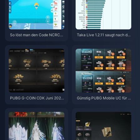
So löst man den Code NCRCK
Taka Live 1.2.11 saugt nach de
YT8EF für kostenlose Eggy-M
m Update im Juli 2026 den Akk
ünzen ein (Aug. 2026)
u schnell leer? Ursachen und L
ösungen
PUBG G-COIN CDK Juni 2026:
Günstig PUBG Mobile UC für di
Lohnt sich die 91,43-$-Doppel
e Naruto Shippuden-Kollaborat
-Promo wirklich?
ion (Juli 2026) kaufen: Kosten,
beste Pakete & sicheres Auflad
en