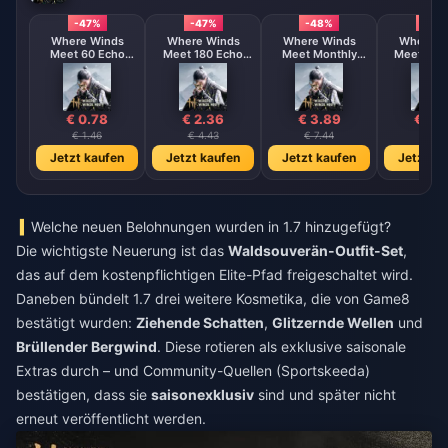
-47%
-47%
-48%
-47
Where Winds
Where Winds
Where Winds
Where W
Meet 60 Echo
Meet 180 Echo
Meet Monthly
Meet 300 Echo
Beads
Beads
Pass
Bead
€ 0.78
€ 2.36
€ 3.89
€ 3.
€ 1.46
€ 4.43
€ 7.44
€ 7.3
Jetzt kaufen
Jetzt kaufen
Jetzt kaufen
Jetzt ka
Welche neuen Belohnungen wurden in 1.7 hinzugefügt?
Die wichtigste Neuerung ist das
Waldsouverän-Outfit-Set
,
das auf dem kostenpflichtigen Elite-Pfad freigeschaltet wird.
Daneben bündelt 1.7 drei weitere Kosmetika, die von Game8
bestätigt wurden:
Ziehende Schatten
,
Glitzernde Wellen
und
Brüllender Bergwind
. Diese rotieren als exklusive saisonale
Extras durch – und Community-Quellen (Sportskeeda)
bestätigen, dass sie
saisonexklusiv
sind und später nicht
erneut veröffentlicht werden.