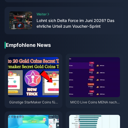
Weiter
Lohnt sich Delta Force im Juni 2026? Das
ehrliche Urteil zum Voucher-Sprint
Empfohlene News
Günstige StarMaker Coins für
MICO Live Coins MENA nach v
die SupernovaX 2026 Audition
5.2: Günstigste Angebote 2026
s (12-23 % Rabatt)