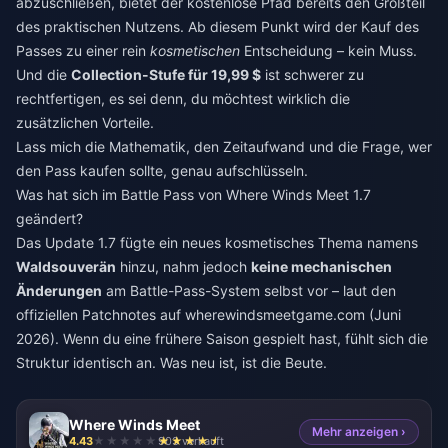
abzuschließen, bietet der kostenlose Pfad bereits den Großteil
des praktischen Nutzens. Ab diesem Punkt wird der Kauf des
Passes zu einer rein
kosmetischen
Entscheidung – kein Muss.
Und die
Collection-Stufe für 19,99 $
ist schwerer zu
rechtfertigen, es sei denn, du möchtest wirklich die
zusätzlichen Vorteile.
Lass mich die Mathematik, den Zeitaufwand und die Frage, wer
den Pass kaufen sollte, genau aufschlüsseln.
Was hat sich im Battle Pass von Where Winds Meet 1.7
geändert?
Das Update 1.7 fügte ein neues kosmetisches Thema namens
Waldsouverän
hinzu, nahm jedoch
keine mechanischen
Änderungen
am Battle-Pass-System selbst vor – laut den
offiziellen Patchnotes auf wherewindsmeetgame.com (Juni
2026). Wenn du eine frühere Saison gespielt hast, fühlt sich die
Struktur identisch an. Was neu ist, ist die Beute.
Where Winds Meet
Mehr anzeigen ›
4.43
903 verkauft