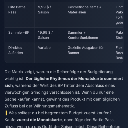
Elite Battle
9,99 $ /
Kosmetische Items +
Einmali
Pass
Saison
Materialien
Paket, 
Fortsch
gebun
Sammler-BP
19,99 $ /
Sammler +
Paket +
Saison
Komfortfunktionen
Stufen 
Direktes
Variabel
Gezielte Ausgaben für
Flexibl
Aufladen
Banner
Bezahl
Bedarf
Die Matrix zeigt, warum die Reihenfolge der Budgetierung
wichtig ist:
Der tägliche Rhythmus der Monatskarte summiert
sich
, während der Wert des BP hinter dem Abschluss eines
vierwöchigen Grindings verschlossen ist. Wenn du nur eine
Sache kaufen kannst, gewinnt das Produkt mit dem täglichen
Zufluss bei der Währungsmathematik.
Was solltest du bei begrenztem Budget zuerst kaufen?
Kaufe
zuerst die Monatskarte
, dann füge den Battle Pass
hinzu, wenn du das Outfit der Saison liebst. Diese Reihenfolge