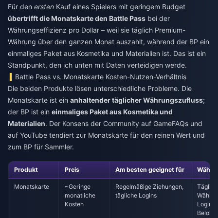
Für den
ersten
Kauf eines Spielers mit geringem Budget
übertrifft die Monatskarte den Battle Pass
bei der
Währungseffizienz pro Dollar – weil sie täglich Premium-
Währung über den ganzen Monat auszahlt, während der BP ein
einmaliges Paket aus Kosmetika und Materialien ist. Das ist ein
Standpunkt, den ich unten mit Daten verteidigen werde.
Battle Pass vs. Monatskarte Kosten-Nutzen-Verhältnis
Die beiden Produkte lösen unterschiedliche Probleme. Die
Monatskarte ist ein
anhaltender täglicher Währungszufluss
;
der BP ist ein
einmaliges Paket aus Kosmetika und
Materialien
. Der Konsens der Community auf GameFAQs und
auf YouTube tendiert zur Monatskarte für den reinen Wert und
zum BP für Sammler.
Produkt
Preis
Am besten geeignet für
Währun
Monatskarte
~Geringe
Regelmäßige Ziehungen,
Täglic
monatliche
tägliche Logins
Währun
Kosten
Login-
Belohn