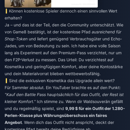
Können kostenlose Spieler dennoch einen sinnvollen Wert
erhalten?
Ja – und das ist der Teil, den die Community unterschätzt. Wie
von Game8 bestätigt, ist der kostenlose Pfad
ausreichend für
Shop-Token
und liefert genügend Verbrauchsgüter und Echo-
Jades, um von Bedeutung zu sein. Ich habe eine volle Saison
lang als Experiment auf den Premium-Pass verzichtet, nur um
den F2P-Verlust zu messen. Das Urteil: Du verzichtest auf
Kosmetika und geringfügigen Komfort, aber deine Kontostärke
und dein Materialvorrat blieben wettbewerbsfähig.
Sind die exklusiven Kosmetika das Upgrade allein wert?
Für Sammler absolut. Ein YouTuber brachte es auf den Punkt:
"Kauf den Battle Pass hauptsächlich für das Outfit, der Rest ist
kleiner Komfort."
Ich stimme zu. Wenn dir Waldsouverän gefällt
und du regelmäßig spielst, sind
9,99 $ für ein Outfit der 1.280-
Perlen-Klasse plus Währungsüberschuss ein faires
Angebot
. Wenn dich das Outfit nicht anspricht, deckt der
kostenlose Pfad bereits deine Bedürfnisse ab.