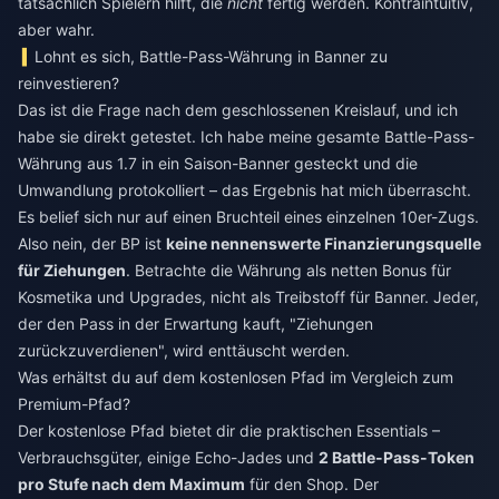
tatsächlich Spielern hilft, die
nicht
fertig werden. Kontraintuitiv,
aber wahr.
Lohnt es sich, Battle-Pass-Währung in Banner zu
reinvestieren?
Das ist die Frage nach dem geschlossenen Kreislauf, und ich
habe sie direkt getestet. Ich habe meine gesamte Battle-Pass-
Währung aus 1.7 in ein Saison-Banner gesteckt und die
Umwandlung protokolliert – das Ergebnis hat mich überrascht.
Es belief sich nur auf einen Bruchteil eines einzelnen 10er-Zugs.
Also nein, der BP ist
keine nennenswerte Finanzierungsquelle
für Ziehungen
. Betrachte die Währung als netten Bonus für
Kosmetika und Upgrades, nicht als Treibstoff für Banner. Jeder,
der den Pass in der Erwartung kauft, "Ziehungen
zurückzuverdienen", wird enttäuscht werden.
Was erhältst du auf dem kostenlosen Pfad im Vergleich zum
Premium-Pfad?
Der kostenlose Pfad bietet dir die praktischen Essentials –
Verbrauchsgüter, einige Echo-Jades und
2 Battle-Pass-Token
pro Stufe nach dem Maximum
für den Shop. Der