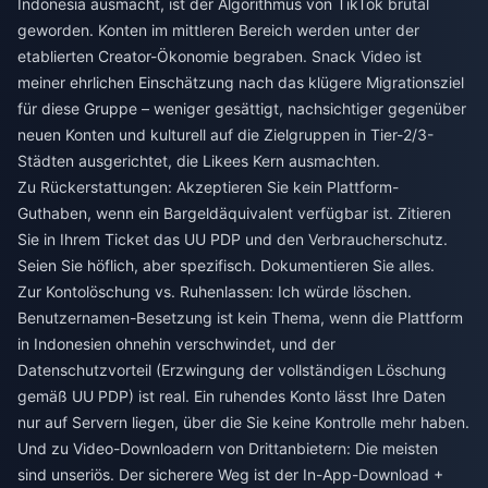
Indonesia ausmacht, ist der Algorithmus von TikTok brutal
geworden. Konten im mittleren Bereich werden unter der
etablierten Creator-Ökonomie begraben. Snack Video ist
meiner ehrlichen Einschätzung nach das klügere Migrationsziel
für diese Gruppe – weniger gesättigt, nachsichtiger gegenüber
neuen Konten und kulturell auf die Zielgruppen in Tier-2/3-
Städten ausgerichtet, die Likees Kern ausmachten.
Zu Rückerstattungen: Akzeptieren Sie kein Plattform-
Guthaben, wenn ein Bargeldäquivalent verfügbar ist. Zitieren
Sie in Ihrem Ticket das UU PDP und den Verbraucherschutz.
Seien Sie höflich, aber spezifisch. Dokumentieren Sie alles.
Zur Kontolöschung vs. Ruhenlassen: Ich würde löschen.
Benutzernamen-Besetzung ist kein Thema, wenn die Plattform
in Indonesien ohnehin verschwindet, und der
Datenschutzvorteil (Erzwingung der vollständigen Löschung
gemäß UU PDP) ist real. Ein ruhendes Konto lässt Ihre Daten
nur auf Servern liegen, über die Sie keine Kontrolle mehr haben.
Und zu Video-Downloadern von Drittanbietern: Die meisten
sind unseriös. Der sicherere Weg ist der In-App-Download +