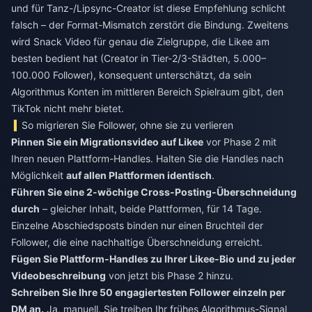
und für Tanz-/Lipsync-Creator ist diese Empfehlung schlicht
falsch – der Format-Mismatch zerstört die Bindung. Zweitens
wird Snack Video für genau die Zielgruppe, die Likee am
besten bedient hat (Creator in Tier-2/3-Städten, 5.000–
100.000 Follower), konsequent unterschätzt, da sein
Algorithmus Konten im mittleren Bereich Spielraum gibt, den
TikTok nicht mehr bietet.
So migrieren Sie Follower, ohne sie zu verlieren
Pinnen Sie ein Migrationsvideo auf Likee
vor Phase 2 mit
Ihren neuen Plattform-Handles. Halten Sie die Handles nach
Möglichkeit
auf allen Plattformen identisch
.
Führen Sie eine 2-wöchige Cross-Posting-Überschneidung
durch
– gleicher Inhalt, beide Plattformen, für 14 Tage.
Einzelne Abschiedsposts binden nur einen Bruchteil der
Follower, die eine nachhaltige Überschneidung erreicht.
Fügen Sie Plattform-Handles zu Ihrer Likee-Bio und zu jeder
Videobeschreibung
von jetzt bis Phase 2 hinzu.
Schreiben Sie Ihre 50 engagiertesten Follower einzeln per
DM an.
Ja, manuell. Sie treiben Ihr frühes Algorithmus-Signal