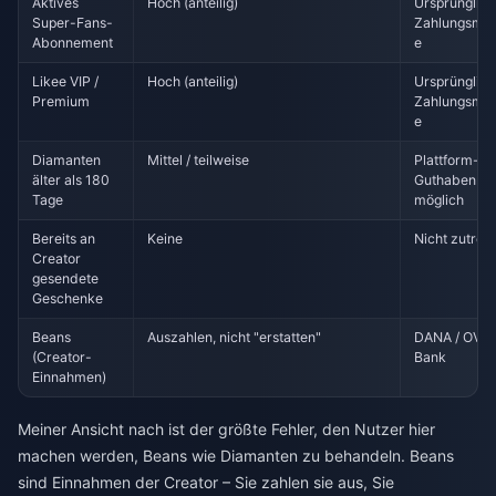
Aktives
Hoch (anteilig)
Ursprünglic
Super-Fans-
Zahlungsme
Abonnement
e
Likee VIP /
Hoch (anteilig)
Ursprünglic
Premium
Zahlungsme
e
Diamanten
Mittel / teilweise
Plattform-
älter als 180
Guthaben
Tage
möglich
Bereits an
Keine
Nicht zutref
Creator
gesendete
Geschenke
Beans
Auszahlen, nicht "erstatten"
DANA / OVO 
(Creator-
Bank
Einnahmen)
Meiner Ansicht nach ist der größte Fehler, den Nutzer hier
machen werden, Beans wie Diamanten zu behandeln. Beans
sind Einnahmen der Creator – Sie zahlen sie aus, Sie