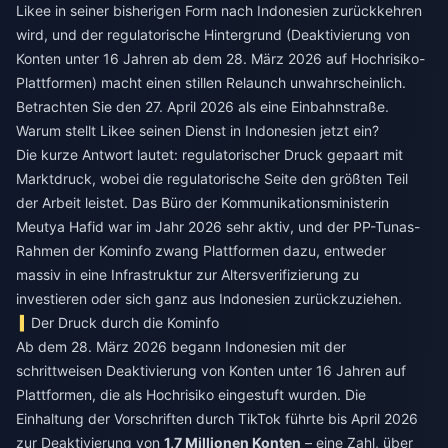
Likee in seiner bisherigen Form nach Indonesien zurückkehren
wird, und der regulatorische Hintergrund (Deaktivierung von
Konten unter 16 Jahren ab dem 28. März 2026 auf Hochrisiko-
Plattformen) macht einen stillen Relaunch unwahrscheinlich.
Betrachten Sie den 27. April 2026 als eine Einbahnstraße.
Warum stellt Likee seinen Dienst in Indonesien jetzt ein?
Die kurze Antwort lautet: regulatorischer Druck gepaart mit
Marktdruck, wobei die regulatorische Seite den größten Teil
der Arbeit leistet. Das Büro der Kommunikationsministerin
Meutya Hafid war im Jahr 2026 sehr aktiv, und der PP-Tunas-
Rahmen der Kominfo zwang Plattformen dazu, entweder
massiv in eine Infrastruktur zur Altersverifizierung zu
investieren oder sich ganz aus Indonesien zurückzuziehen.
Der Druck durch die Kominfo
Ab dem 28. März 2026 begann Indonesien mit der
schrittweisen Deaktivierung von Konten unter 16 Jahren auf
Plattformen, die als Hochrisiko eingestuft wurden. Die
Einhaltung der Vorschriften durch TikTok führte bis April 2026
zur Deaktivierung von
1,7 Millionen Konten
– eine Zahl, über