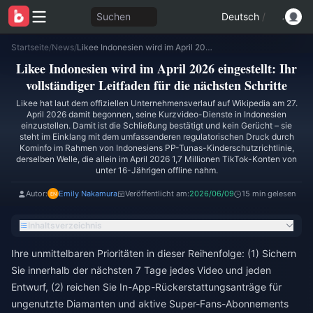
Suchen
Deutsch
/
Startseite
/
News
/
Likee Indonesien wird im April 2026 eingestellt: Ihr vollständiger Leitfaden für die nächsten Schritte
Likee Indonesien wird im April 2026 eingestellt: Ihr
vollständiger Leitfaden für die nächsten Schritte
Likee hat laut dem offiziellen Unternehmensverlauf auf Wikipedia am 27.
April 2026 damit begonnen, seine Kurzvideo-Dienste in Indonesien
einzustellen. Damit ist die Schließung bestätigt und kein Gerücht – sie
steht im Einklang mit dem umfassenderen regulatorischen Druck durch
Kominfo im Rahmen von Indonesiens PP-Tunas-Kinderschutzrichtlinie,
derselben Welle, die allein im April 2026 1,7 Millionen TikTok-Konten von
unter 16-Jährigen offline nahm.
Autor:
Emily Nakamura
Veröffentlicht am:
2026/06/09
15 min gelesen
Inhaltsverzeichnis
Ihre unmittelbaren Prioritäten in dieser Reihenfolge: (1) Sichern
Sie innerhalb der nächsten 7 Tage jedes Video und jeden
Entwurf, (2) reichen Sie In-App-Rückerstattungsanträge für
ungenutzte Diamanten und aktive Super-Fans-Abonnements