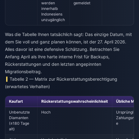
werden
gemeldet
innerhalb
Indonesiens
unzugänglich
Was die Tabelle Ihnen tatsächlich sagt: Das einzige Datum, mit
dem Sie voll und ganz planen können, ist der 27. April 2026.
Alles davor ist eine defensive Schätzung. Betrachten Sie
Anfang April als Ihre harte interne Frist für Backups,
Rückerstattungen und den letzten angepinnten
Migrationsbeitrag.
Tabelle 2 — Matrix zur Rückerstattungsberechtigung
(erwartetes Verhalten)
Kaufart
Rückerstattungswahrscheinlichkeit
Übliche Me
Unbenutzte
Hoch
Ursprünglic
Diamanten
Zahlungsme
(≤180 Tage
e
alt)