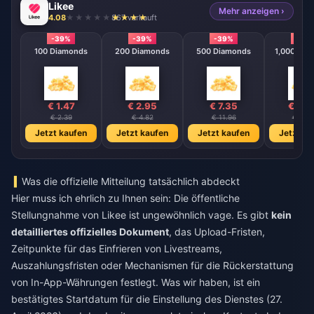
Likee
Mehr anzeigen ›
4.08
867 verkauft
-39%
-39%
-39%
-39
100 Diamonds
200 Diamonds
500 Diamonds
1,000 Dia
€ 1.47
€ 2.95
€ 7.35
€ 14.
€ 2.39
€ 4.82
€ 11.96
€ 23.
Jetzt kaufen
Jetzt kaufen
Jetzt kaufen
Jetzt ka
Was die offizielle Mitteilung tatsächlich abdeckt
Hier muss ich ehrlich zu Ihnen sein: Die öffentliche
Stellungnahme von Likee ist ungewöhnlich vage. Es gibt
kein
detailliertes offizielles Dokument
, das Upload-Fristen,
Zeitpunkte für das Einfrieren von Livestreams,
Auszahlungsfristen oder Mechanismen für die Rückerstattung
von In-App-Währungen festlegt. Was wir haben, ist ein
bestätigtes Startdatum für die Einstellung des Dienstes (27.