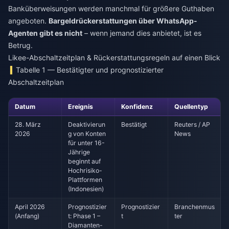
Banküberweisungen werden manchmal für größere Guthaben
angeboten.
Bargeldrückerstattungen über WhatsApp-
Agenten gibt es nicht
– wenn jemand dies anbietet, ist es
Betrug.
Likee-Abschaltzeitplan & Rückerstattungsregeln auf einen Blick
Tabelle 1 — Bestätigter und prognostizierter
Abschaltzeitplan
Datum
Ereignis
Konfidenz
Quellentyp
28. März
Deaktivierun
Bestätigt
Reuters / AP
2026
g von Konten
News
für unter 16-
Jährige
beginnt auf
Hochrisiko-
Plattformen
(Indonesien)
April 2026
Prognostizier
Prognostizier
Branchenmus
(Anfang)
t: Phase 1 –
t
ter
Diamanten-