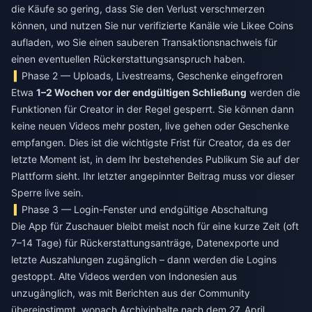
die Käufe so gering, dass Sie den Verlust verschmerzen
können, und nutzen Sie nur verifizierte Kanäle wie
Likee Coins
aufladen
, wo Sie einen sauberen Transaktionsnachweis für
einen eventuellen Rückerstattungsanspruch haben.
Phase 2 — Uploads, Livestreams, Geschenke eingefroren
Etwa
1–2 Wochen vor der endgültigen Schließung
werden die
Funktionen für Creator in der Regel gesperrt. Sie können dann
keine neuen Videos mehr posten, live gehen oder Geschenke
empfangen. Dies ist die wichtigste Frist für Creator, da es der
letzte Moment ist, in dem Ihr bestehendes Publikum Sie auf der
Plattform sieht. Ihr letzter angepinnter Beitrag muss vor dieser
Sperre live sein.
Phase 3 — Login-Fenster und endgültige Abschaltung
Die App für Zuschauer bleibt meist noch für eine kurze Zeit (oft
7–14 Tage) für Rückerstattungsanträge, Datenexporte und
letzte Auszahlungen zugänglich – dann werden die Logins
gestoppt. Alte Videos werden von Indonesien aus
unzugänglich, was mit Berichten aus der Community
übereinstimmt, wonach Archivinhalte nach dem 27. April