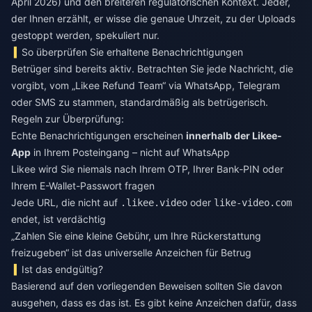
April 2026) und den breiteren regulatorischen Kontext. Jeder,
der Ihnen erzählt, er wisse die genaue Uhrzeit, zu der Uploads
gestoppt werden, spekuliert nur.
So überprüfen Sie erhaltene Benachrichtigungen
Betrüger sind bereits aktiv. Betrachten Sie jede Nachricht, die
vorgibt, vom „Likee Refund Team“ via WhatsApp, Telegram
oder SMS zu stammen, standardmäßig als betrügerisch.
Regeln zur Überprüfung:
Echte Benachrichtigungen erscheinen
innerhalb der Likee-
App
in Ihrem Posteingang – nicht auf WhatsApp
Likee wird Sie niemals nach Ihrem OTP, Ihrer Bank-PIN oder
Ihrem E-Wallet-Passwort fragen
Jede URL, die nicht auf
oder
.likee.video
like-video.com
endet, ist verdächtig
„Zahlen Sie eine kleine Gebühr, um Ihre Rückerstattung
freizugeben“ ist das universelle Anzeichen für Betrug
Ist das endgültig?
Basierend auf den vorliegenden Beweisen sollten Sie davon
ausgehen, dass es das ist. Es gibt keine Anzeichen dafür, dass