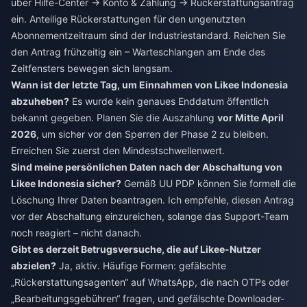
über Hilfe-Center → Konto & Zahlung → Rückerstattungsantrag
ein. Anteilige Rückerstattungen für den ungenutzten
Abonnementzeitraum sind der Industriestandard. Reichen Sie
den Antrag frühzeitig ein – Warteschlangen am Ende des
Zeitfensters bewegen sich langsam.
Wann ist der letzte Tag, um Einnahmen von Likee Indonesia
abzuheben?
Es wurde kein genaues Enddatum öffentlich
bekannt gegeben. Planen Sie die Auszahlung
vor Mitte April
2026
, um sicher vor den Sperren der Phase 2 zu bleiben.
Erreichen Sie zuerst den Mindestschwellenwert.
Sind meine persönlichen Daten nach der Abschaltung von
Likee Indonesia sicher?
Gemäß UU PDP können Sie formell die
Löschung Ihrer Daten beantragen. Ich empfehle, diesen Antrag
vor der Abschaltung einzureichen, solange das Support-Team
noch reagiert – nicht danach.
Gibt es derzeit Betrugsversuche, die auf Likee-Nutzer
abzielen?
Ja, aktiv. Häufige Formen: gefälschte
„Rückerstattungsagenten“ auf WhatsApp, die nach OTPs oder
„Bearbeitungsgebühren“ fragen, und gefälschte Downloader-