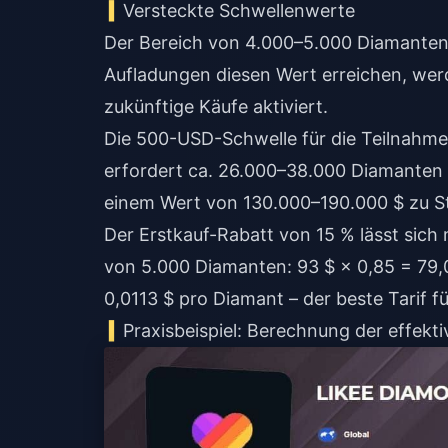
Versteckte Schwellenwerte
Der Bereich von 4.000–5.000 Diamanten s
Aufladungen diesen Wert erreichen, we
zukünftige Käufe aktiviert.
Die 500-USD-Schwelle für die Teilnahm
erfordert ca. 26.000–38.000 Diamanten i
einem Wert von 130.000–190.000 $ zu St
Der Erstkauf-Rabatt von 15 % lässt sich 
von 5.000 Diamanten: 93 $ × 0,85 = 79,
0,0113 $ pro Diamant – der beste Tarif f
Praxisbeispiel: Berechnung der effekt