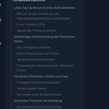
h
Likee Top-Up Bonus-Events 2026 verstehen
Wie sich Bonus-Events von der
Standardpreisgestaltung unterscheiden
0
Event-Struktur 2026
Warum das Timing wichtig ist
Vollständige Aufschlüsselung der Diamanten-
Stufen
b
Alle verfügbaren Pakete
Bonus-Prozentsatz nach Stufe
Versteckte Schwellenwerte
Praxisbeispiel: Berechnung der effektiven
Kosten
Die besten Diamanten-Stufen zum Kauf
Strategie für kleine Aufladungen
Vorteile großer Pakete
Der Sweet Spot: Mittlere Pakete
Sicherstes Timing für die Aufladung
Monatliche Bonus-Event-Muster