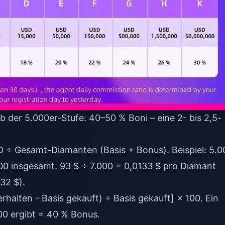
 der 5.000er-Stufe: 40–50 % Boni – eine 2- bis 2,5-
D ÷ Gesamt-Diamanten (Basis + Bonus). Beispiel: 5.0
00 insgesamt. 93 $ ÷ 7.000 = 0,0133 $ pro Diamant
32 $).
halten - Basis gekauft) ÷ Basis gekauft] × 100. Ein
00 ergibt = 40 % Bonus.