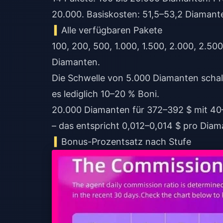
20.000. Basiskosten: 51,5–53,2 Diamant
Alle verfügbaren Pakete
100, 200, 500, 1.000, 1.500, 2.000, 2.50
Diamanten.
Die Schwelle von 5.000 Diamanten schalt
es lediglich 10–20 % Boni.
20.000 Diamanten für 372–392 $ mit 4
– das entspricht 0,012–0,014 $ pro Diama
Bonus-Prozentsatz nach Stufe