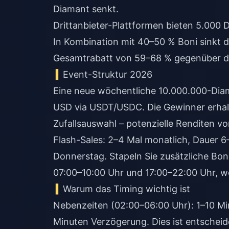
Diamant senkt.
Drittanbieter-Plattformen bieten 5.000
In Kombination mit 40–50 % Boni sinkt de
Gesamtrabatt von 59–68 % gegenüber den
Event-Struktur 2026
Eine neue wöchentliche 10.000.000-Dia
USD via USDT/USDC. Die Gewinner erhal
Zufallsauswahl – potenzielle Renditen vo
Flash-Sales: 2–4 Mal monatlich, Dauer 6
Donnerstag. Stapeln Sie zusätzliche Boni
07:00–10:00 Uhr und 17:00–22:00 Uhr, w
Warum das Timing wichtig ist
Nebenzeiten (02:00–06:00 Uhr): 1–10 Mi
Minuten Verzögerung. Dies ist entscheide