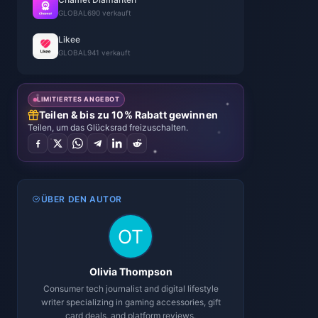
GLOBAL
690 verkauft
Likee
GLOBAL
941 verkauft
LIMITIERTES ANGEBOT
Teilen & bis zu 10% Rabatt gewinnen
Teilen, um das Glücksrad freizuschalten.
ÜBER DEN AUTOR
Olivia Thompson
Consumer tech journalist and digital lifestyle
writer specializing in gaming accessories, gift
card deals, and platform reviews.