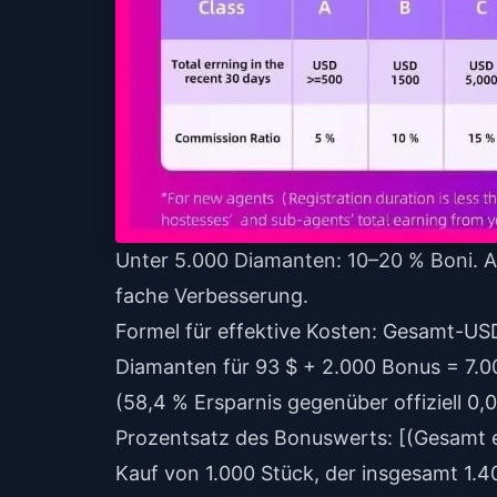
Unter 5.000 Diamanten: 10–20 % Boni. Ab
fache Verbesserung.
Formel für effektive Kosten: Gesamt-US
Diamanten für 93 $ + 2.000 Bonus = 7.0
(58,4 % Ersparnis gegenüber offiziell 0,0
Prozentsatz des Bonuswerts: [(Gesamt er
Kauf von 1.000 Stück, der insgesamt 1.4