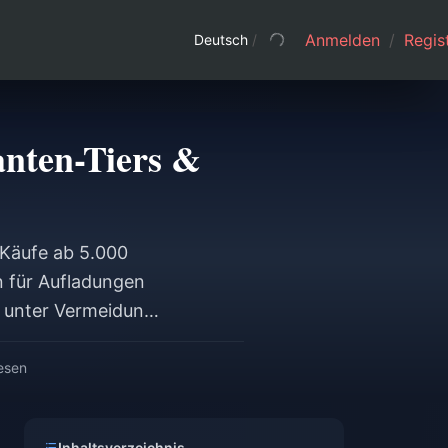
Anmelden
/
Regist
Deutsch
/
nten-Tiers &
Käufe ab 5.000
 für Aufladungen
 unter Vermeidung
ch 2-minütige Off-
nten schalten den
esen
Inhaltsverzeichnis