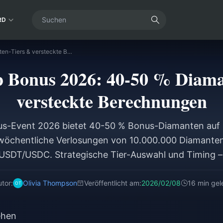
RD
Likee Top-Up Bonus 2026: 40-50 % Diamanten-Tiers & versteckte Berechnungen
p Bonus 2026: 40-50 % Diama
versteckte Berechnungen
us-Event 2026 bietet 40-50 % Bonus-Diamanten auf 
 wöchentliche Verlosungen von 10.000.000 Diamanten
 USDT/USDC. Strategische Tier-Auswahl und Timing –
n 7-10 Uhr und 17-22 Uhr – maximieren den Wert dur
. Versteckte Schwellenwerte bei 4.000-5.000 Diama
tor:
Olivia Thompson
Veröffentlicht am:
2026/02/08
16 min gel
VIP-Status und Premium-Raten frei.
ehen