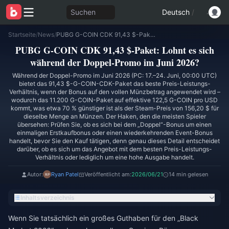
Suchen
Deutsch
/
Startseite
/
News
/
PUBG G-COIN CDK 91,43 $-Paket: Lohnt es sich während der Doppel-Promo im Juni 2026?
PUBG G-COIN CDK 91,43 $-Paket: Lohnt es sich
während der Doppel-Promo im Juni 2026?
Während der Doppel-Promo im Juni 2026 (PC: 17.–24. Juni, 00:00 UTC)
bietet das 91,43 $-G-COIN-CDK-Paket das beste Preis-Leistungs-
Verhältnis, wenn der Bonus auf den vollen Münzbetrag angewendet wird –
wodurch das 11.200 G-COIN-Paket auf effektive 122,5 G-COIN pro USD
kommt, was etwa 70 % günstiger ist als der Steam-Preis von 156,20 $ für
dieselbe Menge an Münzen. Der Haken, den die meisten Spieler
übersehen: Prüfen Sie, ob es sich bei dem „Doppel“-Bonus um einen
einmaligen Erstkaufbonus oder einen wiederkehrenden Event-Bonus
handelt, bevor Sie den Kauf tätigen, denn genau dieses Detail entscheidet
darüber, ob es sich um das Angebot mit dem besten Preis-Leistungs-
Verhältnis oder lediglich um eine hohe Ausgabe handelt.
Autor:
Ryan Patel
Veröffentlicht am:
2026/06/21
14 min gelesen
Inhaltsverzeichnis
Wenn Sie tatsächlich ein großes Guthaben für den „Black