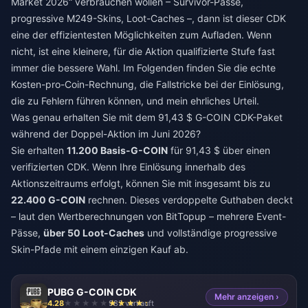
Market 2026“ verbrauchen wollen – Survivor-Pässe,
progressive M249-Skins, Loot-Caches –, dann ist dieser CDK
eine der effizientesten Möglichkeiten zum Aufladen. Wenn
nicht, ist eine kleinere, für die Aktion qualifizierte Stufe fast
immer die bessere Wahl. Im Folgenden finden Sie die echte
Kosten-pro-Coin-Rechnung, die Fallstricke bei der Einlösung,
die zu Fehlern führen können, und mein ehrliches Urteil.
Was genau erhalten Sie mit dem 91,43 $ G-COIN CDK-Paket
während der Doppel-Aktion im Juni 2026?
Sie erhalten
11.200 Basis-G-COIN
für 91,43 $ über einen
verifizierten CDK. Wenn Ihre Einlösung innerhalb des
Aktionszeitraums erfolgt, können Sie mit insgesamt bis zu
22.400 G-COIN
rechnen. Dieses verdoppelte Guthaben deckt
– laut den Wertberechnungen von BitTopup – mehrere Event-
Pässe,
über 50 Loot-Caches
und vollständige progressive
Skin-Pfade mit einem einzigen Kauf ab.
PUBG G-COIN CDK
Mehr anzeigen ›
4.28
985 verkauft