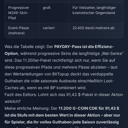
Progressiver
groß
Für Vielzahler, langfristiger
M249-Skin-
kosmetischer Gegenstand
Pfad
Event-Pässe
variiert
22.400 deckt mehrere ab
(mehrere)
Was die Tabelle zeigt: Der
PAYDAY-Pass ist die Effizienz-
Option
, während progressive Skins die langfristige „Wal-Senke“
sind. Das 11.200er-Paket rechtfertigt sich nur, wenn Sie auf
diese progressiven Pfade und mehrere Pässe abzielen – laut
den Wertanleitungen von BitTopup deckt das verdoppelte
Guthaben die volle saisonale Ausbeute einschließlich Loot-
Caches ab, wenn es mit BP kombiniert wird.
Fazit des Editors: Lohnt sich das 91,43 $-Paket in dieser Aktion
wirklich?
Meine ehrliche Meinung: Der
11.200 G-COIN CDK für 91,43 $
ist die Stufe mit dem besten Wert in dieser Aktion – aber nur
für Spieler, die ihr volles Guthaben jede Saison zuverlässig