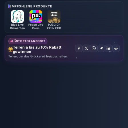
rgen“, Juli 2026: Vollständige Li
li 2026
ste, Währung und Priorität
EMPFOHLENE PRODUKTE
Bigo Live
Poppo Live
PUBG G-
Diamanten
Coins
COIN CDK
LIMITIERTES ANGEBOT
Teilen & bis zu 10% Rabatt
gewinnen
Teilen, um das Glücksrad freizuschalten.