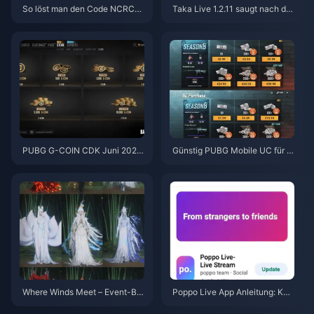
So löst man den Code NCRCK
Taka Live 1.2.11 saugt nach de
YT8EF für kostenlose Eggy-M
m Update im Juli 2026 den Akk
ünzen ein (Aug. 2026)
u schnell leer? Ursachen und L
ösungen
PUBG G-COIN CDK Juni 2026:
Günstig PUBG Mobile UC für di
Lohnt sich die 91,43-$-Doppel
e Naruto Shippuden-Kollaborat
-Promo wirklich?
ion (Juli 2026) kaufen: Kosten,
beste Pakete & sicheres Auflad
en
Where Winds Meet – Event-Bel
Poppo Live App Anleitung: Ko
ohnungen für „Herbst in den Be
mpletter Anfängerleitfaden | Ju