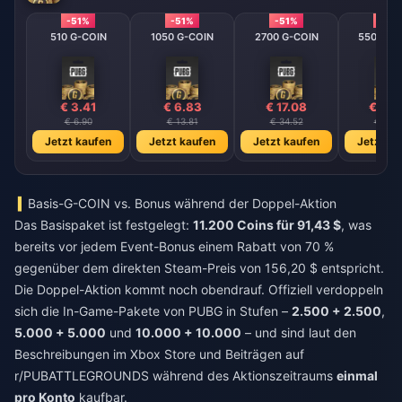
-51%
-51%
-51%
-51%
510 G-COIN
1050 G-COIN
2700 G-COIN
5500 G-
€ 3.41
€ 6.83
€ 17.08
€ 34.
€ 6.90
€ 13.81
€ 34.52
€ 69.
Jetzt kaufen
Jetzt kaufen
Jetzt kaufen
Jetzt ka
Basis-G-COIN vs. Bonus während der Doppel-Aktion
Das Basispaket ist festgelegt:
11.200 Coins für 91,43 $
, was
bereits vor jedem Event-Bonus einem Rabatt von 70 %
gegenüber dem direkten Steam-Preis von 156,20 $ entspricht.
Die Doppel-Aktion kommt noch obendrauf. Offiziell verdoppeln
sich die In-Game-Pakete von PUBG in Stufen –
2.500 + 2.500
,
5.000 + 5.000
und
10.000 + 10.000
– und sind laut den
Beschreibungen im Xbox Store und Beiträgen auf
r/PUBATTLEGROUNDS während des Aktionszeitraums
einmal
pro Konto
kaufbar.