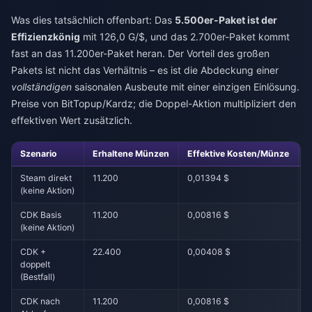
Was dies tatsächlich offenbart: Das
5.500er-Paket ist der
Effizienzkönig
mit 126,0 G/$, und das 2.700er-Paket kommt
fast an das 11.200er-Paket heran. Der Vorteil des großen
Pakets ist nicht das Verhältnis – es ist die Abdeckung einer
vollständigen
saisonalen Ausbeute mit einer einzigen Einlösung.
Preise von BitTopup/Kardz; die Doppel-Aktion multipliziert den
effektiven Wert zusätzlich.
Szenario
Erhaltene Münzen
Effektive Kosten/Münze
Steam direkt
11.200
0,01394 $
(keine Aktion)
CDK Basis
11.200
0,00816 $
(keine Aktion)
CDK +
22.400
0,00408 $
doppelt
(Bestfall)
CDK nach
11.200
0,00816 $
~