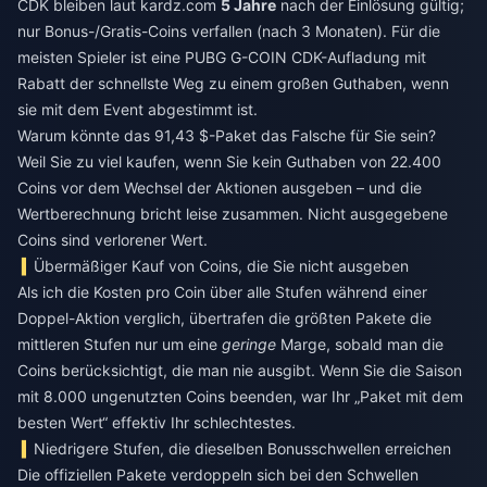
CDK bleiben laut kardz.com
5 Jahre
nach der Einlösung gültig;
nur Bonus-/Gratis-Coins verfallen (nach 3 Monaten). Für die
meisten Spieler ist eine
PUBG G-COIN CDK-Aufladung mit
Rabatt
der schnellste Weg zu einem großen Guthaben, wenn
sie mit dem Event abgestimmt ist.
Warum könnte das 91,43 $-Paket das Falsche für Sie sein?
Weil Sie zu viel kaufen, wenn Sie kein Guthaben von 22.400
Coins vor dem Wechsel der Aktionen ausgeben – und die
Wertberechnung bricht leise zusammen. Nicht ausgegebene
Coins sind verlorener Wert.
Übermäßiger Kauf von Coins, die Sie nicht ausgeben
Als ich die Kosten pro Coin über alle Stufen während einer
Doppel-Aktion verglich, übertrafen die größten Pakete die
mittleren Stufen nur um eine
geringe
Marge, sobald man die
Coins berücksichtigt, die man nie ausgibt. Wenn Sie die Saison
mit 8.000 ungenutzten Coins beenden, war Ihr „Paket mit dem
besten Wert“ effektiv Ihr schlechtestes.
Niedrigere Stufen, die dieselben Bonusschwellen erreichen
Die offiziellen Pakete verdoppeln sich bei den Schwellen