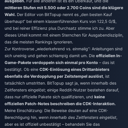
ausgeben.
Für alle anderen ist es ein Überkauf, und die
mittleren Stufen mit 5.500 oder 2.700 Coins sind die klügere
Wahl.
Der Editor von BitTopup nennt es „den besten Kauf
überhaupt“ bei einem klassenführenden Kurs von 122,5 G/$,
und bei reiner Effizienz plus Durchsatz stimme ich zu. Aber
dieses Urteil kommt mit einem Sternchen für Ausgabendisziplin,
das die meisten Rankings ignorieren.
Zur Kontroverse „wiederkehrend vs. einmalig“: Anleitungen sind
sich uneinig und gehen schlampig damit um. Die
offiziellen In-
Game-Pakete verdoppeln sich einmal pro Konto
– das ist
bestätigt. Ob eine
CDK-Einlösung eines Drittanbieters
ebenfalls die Verdopplung per Zeitstempel auslöst
, ist
tatsächlich umstritten. BitTopup sagt ja, wenn innerhalb des
Zeitfensters eingelöst; einige Reddit-Nutzer bestehen darauf,
dass nur offizielle Pakete sich qualifizieren, und
keine
offiziellen Patch-Notes beschreiben die CDK-Interaktion.
Meine Einschätzung: Die Beweise deuten auf eine CDK-
Berechtigung hin,
wenn innerhalb des Zeitfensters eingelöst
,
aber es ist offiziell unbestätigt – behandeln Sie das