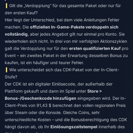
Gilt die „Verdopplung“ für das gesamte Paket oder nur für
den ersten Kauf?
Hier liegt der Unterschied, bei dem viele Anleitungen Fehler
machen. Die
offiziellen In-Game-Pakete verdoppeln sich
vollständig
, aber jedes Angebot gilt nur einmal pro Konto. Sie
wiederholen sich nicht. In drei von mir verfolgten Aktionszyklen
galt die Verdopplung nur für den
ersten qualifizierten Kauf
pro
Event – ein zweites Paket in der Erwartung desselben Bonus zu
kaufen, ist ein häufiger und teurer Fehler.
Wie unterscheidet sich das CDK-Paket von der In-Client-
Stufe?
Der CDK ist ein digitaler Einlösecode, der außerhalb der
Plattform gekauft und dann im Spiel unter
Store >
Bonus-/Geschenkcode hinzufügen
eingegeben wird. Der In-
Client-Preis von 91,43 $ berechnet den vollen regionalen Preis
über Steam oder die Konsole. Gleiche Coins, sehr
unterschiedliche Kosten – und die Bonusberechtigung des CDK
hängt davon ab, ob Ihr
Einlösungszeitstempel
innerhalb des