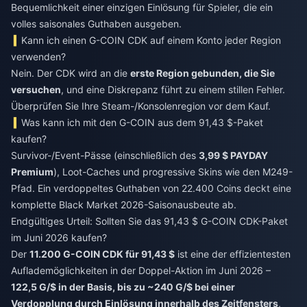
Bequemlichkeit einer einzigen Einlösung für Spieler, die ein
volles saisonales Guthaben ausgeben.
Kann ich einen G-COIN CDK auf einem Konto jeder Region
verwenden?
Nein. Der CDK wird an die
erste Region gebunden, die Sie
versuchen
, und eine Diskrepanz führt zu einem stillen Fehler.
Überprüfen Sie Ihre Steam-/Konsolenregion vor dem Kauf.
Was kann ich mit den G-COIN aus dem 91,43 $-Paket
kaufen?
Survivor-/Event-Pässe (einschließlich des
3,99 $ PAYDAY
Premium
), Loot-Caches und progressive Skins wie den M249-
Pfad. Ein verdoppeltes Guthaben von 22.400 Coins deckt eine
komplette Black Market 2026-Saisonausbeute ab.
Endgültiges Urteil: Sollten Sie das 91,43 $ G-COIN CDK-Paket
im Juni 2026 kaufen?
Der
11.200 G-COIN CDK für 91,43 $
ist eine der effizientesten
Auflademöglichkeiten in der Doppel-Aktion im Juni 2026 –
122,5 G/$ in der Basis, bis zu ~240 G/$ bei einer
Verdopplung durch Einlösung innerhalb des Zeitfensters
,