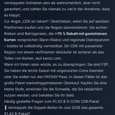
verdoppelte Guthaben also als wahrscheinlich, aber nicht
garantiert, und zahlen Sie niemals zu viel in der Annahme, dass
es klappt.
Zur Angst „CDK ist riskant“: Übertrieben,
wenn
Sie auf seriösen
Plattformen kaufen und die Region übereinstimmt. Die echten
Risiken sind Betrügereien, die
>70 % Rabatt mit gestohlenen
Karten
versprechen (Bann-Risiko) und regionale Diskrepanzen
– beides ist vollständig vermeidbar. Ein CDK mit passender
Region von einem verifizierten Verkäufer ist sicherer als das
Teilen von Konten, laut kardz.com.
Wann ich Ihnen raten würde, es zu überspringen: Sie sind F2P,
Sie haben die letzte Saison mit ungenutzten Coins beendet
oder Sie wollen nur den PAYDAY-Pass. In diesen Fällen ist das
große Paket marketinggetriebener Überkauf. Kaufen Sie eine
kleine Stufe, erreichen Sie die Schwelle, die Sie tatsächlich
nutzen werden, und behalten Sie Ihr Geld.
Häufig gestellte Fragen zum 91,43 $ G-COIN CDK-Paket
Verdoppelt die Doppel-Aktion im Juni 2026 das gesamte
91,43 $-Paket?