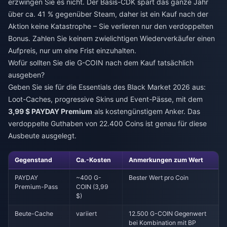
erzwingen Sie es nicht. Der Basis-CDK spart das ganze Jahr
über ca. 41 % gegenüber Steam, daher ist ein Kauf nach der
Aktion keine Katastrophe – Sie verlieren nur den verdoppelten
Bonus. Zahlen Sie keinem zwielichtigen Wiederverkäufer einen
Aufpreis, nur um eine Frist einzuhalten.
Wofür sollten Sie die G-COIN nach dem Kauf tatsächlich
ausgeben?
Geben Sie sie für die Essentials des Black Market 2026 aus:
Loot-Caches, progressive Skins und Event-Pässe, mit dem
3,99 $ PAYDAY Premium
als kostengünstigem Anker. Das
verdoppelte Guthaben von 22.400 Coins ist genau für diese
Ausbeute ausgelegt.
Gegenstand
Ca.-Kosten
Anmerkungen zum Wert
PAYDAY
~400 G-
Bester Wert pro Coin
Premium-Pass
COIN (3,99
$)
Beute-Cache
variiert
12.500 G-COIN Gegenwert
bei Kombination mit BP