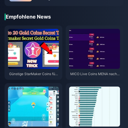
2026)
Empfohlene News
Günstige StarMaker Coins für
MICO Live Coins MENA nach v
die SupernovaX 2026 Audition
5.2: Günstigste Angebote 2026
s (12-23 % Rabatt)