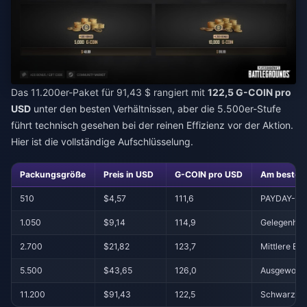
Das 11.200er-Paket für 91,43 $ rangiert mit
122,5 G-COIN pro
USD
unter den besten Verhältnissen, aber die 5.500er-Stufe
führt technisch gesehen bei der reinen Effizienz vor der Aktion.
Hier ist die vollständige Aufschlüsselung.
Packungsgröße
Preis in USD
G-COIN pro USD
Am besten 
510
$4,57
111,6
PAYDAY-Pas
1.050
$9,14
114,9
Gelegenhei
2.700
$21,82
123,7
Mittlere Ev
5.500
$43,65
126,0
Ausgewogen
11.200
$91,43
122,5
Schwarzma