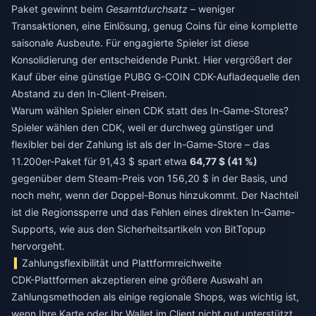
Paket gewinnt beim
Gesamtdurchsatz
– weniger
Transaktionen, eine Einlösung, genug Coins für eine komplette
saisonale Ausbeute. Für engagierte Spieler ist diese
Konsolidierung der entscheidende Punkt. Hier vergrößert der
Kauf über eine
günstige PUBG G-COIN CDK-Aufladequelle
den
Abstand zu den In-Client-Preisen.
Warum wählen Spieler einen CDK statt des In-Game-Stores?
Spieler wählen den CDK, weil er durchweg günstiger und
flexibler bei der Zahlung ist als der In-Game-Store – das
11.200er-Paket für 91,43 $ spart etwa
64,77 $ (41 %)
gegenüber dem Steam-Preis von 156,20 $ in der Basis, und
noch mehr, wenn der Doppel-Bonus hinzukommt. Der Nachteil
ist die Regionssperre und das Fehlen eines direkten In-Game-
Supports, wie aus den Sicherheitsartikeln von BitTopup
hervorgeht.
Zahlungsflexibilität und Plattformreichweite
CDK-Plattformen akzeptieren eine größere Auswahl an
Zahlungsmethoden als einige regionale Shops, was wichtig ist,
wenn Ihre Karte oder Ihr Wallet im Client nicht gut unterstützt