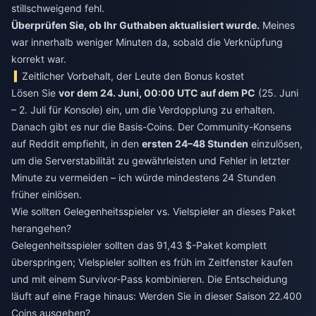
stillschweigend fehl.
Überprüfen Sie, ob Ihr Guthaben aktualisiert wurde.
Meines
war innerhalb weniger Minuten da, sobald die Verknüpfung
korrekt war.
Zeitlicher Vorbehalt, der Leute den Bonus kostet
Lösen Sie
vor dem 24. Juni, 00:00 UTC auf dem PC
(25. Juni
– 2. Juli für Konsole) ein, um die Verdopplung zu erhalten.
Danach gibt es nur die Basis-Coins. Der Community-Konsens
auf Reddit empfiehlt, in den
ersten 24–48 Stunden
einzulösen,
um die Serverstabilität zu gewährleisten und Fehler in letzter
Minute zu vermeiden – ich würde mindestens 24 Stunden
früher einlösen.
Wie sollten Gelegenheitsspieler vs. Vielspieler an dieses Paket
herangehen?
Gelegenheitsspieler sollten das 91,43 $-Paket komplett
überspringen; Vielspieler sollten es früh im Zeitfenster kaufen
und mit einem Survivor-Pass kombinieren. Die Entscheidung
läuft auf eine Frage hinaus: Werden Sie in dieser Saison 22.400
Coins ausgeben?