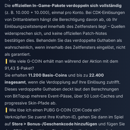
Die
offiziellen In-Game-Pakete verdoppeln sich vollständig
(z. B. 10.000 + 10.000), einmal pro Konto. Bei CDK-Einlösungen
von Drittanbietern hängt die Berechtigung davon ab, ob Ihr
Einlösungszeitstempel innerhalb des Zeitfensters liegt – Quellen
widersprechen sich, und keine offiziellen Patch-Notes
bestätigen dies. Behandeln Sie das verdoppelte Guthaben als
wahrscheinlich, wenn innerhalb des Zeitfensters eingelöst, nicht
als garantiert.
Wie viele G-COIN erhält man während der Aktion mit dem
91,43 $-Paket?
Sie erhalten
11.200 Basis-Coins
und bis zu
22.400
insgesamt
, wenn die Verdopplung auf Ihre Einlösung zutrifft.
Dieses verdoppelte Guthaben deckt laut den Berechnungen
von BitTopup mehrere Event-Pässe, über 50 Loot-Caches und
progressive Skin-Pfade ab.
Wie löse ich einen PUBG G-COIN CDK-Code ein?
Verknüpfen Sie zuerst Ihre Krafton-ID, gehen Sie dann im Spiel
auf
Store > Bonus-/Geschenkcode hinzufügen
und fügen Sie