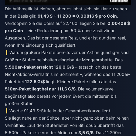
Die Arithmetik ist einfach, aber es lohnt sich, sie klar zu sehen.
In der Basis gilt:
91,43 $ ÷ 11.200 = 0,00816 $ pro Coin
.
Verdoppeln Sie die Coins auf 22.400, liegen Sie bei
0,00408 $
pro Coin
– eine Reduzierung um 50 % ohne zusätzliche
Ausgaben. Das ist der gesamte Reiz, und er ist
nur
dann real,
wenn Ihre Einlösung sich qualifiziert.
Warum größere Pakete bereits vor der Aktion günstiger sind
Größere Stufen beinhalten eingebaute Mengenrabatte. Das
5.500er-Paket erreicht 126,0 G/$
– tatsächlich das beste
Nicht-Aktions-Verhältnis im Sortiment –, während das 11.200er-
Paket bei
122,5 G/$
liegt. Kleinere Pakete fallen ab: das
510er-Paket liegt bei nur 111,6 G/$
. Die Volumenkurve
begünstigt also bereits vor jedem Event die mittleren bis
großen Stufen.
Wo die 91,43 $-Stufe in der Gesamtwertkurve liegt
Sie liegt nahe an der Spitze, aber nicht
ganz
oben beim reinen
Verhältnis. Laut den Stufenlisten von BitTopup übertrifft das
5.500er-Paket sie vor der Aktion um
3,5 G/$
. Das 11.200er-