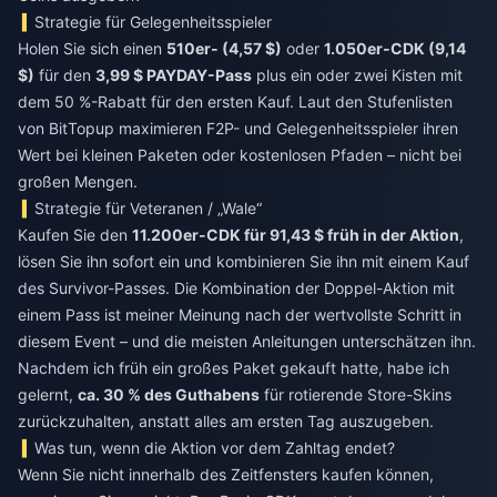
Strategie für Gelegenheitsspieler
Holen Sie sich einen
510er- (4,57 $)
oder
1.050er-CDK (9,14
$)
für den
3,99 $ PAYDAY-Pass
plus ein oder zwei Kisten mit
dem 50 %-Rabatt für den ersten Kauf. Laut den Stufenlisten
von BitTopup maximieren F2P- und Gelegenheitsspieler ihren
Wert bei kleinen Paketen oder kostenlosen Pfaden – nicht bei
großen Mengen.
Strategie für Veteranen / „Wale“
Kaufen Sie den
11.200er-CDK für 91,43 $ früh in der Aktion
,
lösen Sie ihn sofort ein und kombinieren Sie ihn mit einem Kauf
des Survivor-Passes. Die Kombination der Doppel-Aktion mit
einem Pass ist meiner Meinung nach der wertvollste Schritt in
diesem Event – und die meisten Anleitungen unterschätzen ihn.
Nachdem ich früh ein großes Paket gekauft hatte, habe ich
gelernt,
ca. 30 % des Guthabens
für rotierende Store-Skins
zurückzuhalten, anstatt alles am ersten Tag auszugeben.
Was tun, wenn die Aktion vor dem Zahltag endet?
Wenn Sie nicht innerhalb des Zeitfensters kaufen können,