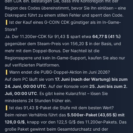
den CDK ein. Bestätigen Sie, dass Ihre Kontoregion mit der
Region des Codes übereinstimmt, bevor Sie ihn einlösen – eine
Diskrepanz führt zu einem stillen Fehler und sperrt den Code.
Ist der Kauf eines G-COIN CDK günstiger als im In-Game-
Store?
Ja. Der 11.200er-CDK für 91,43 $ spart etwa
64,77 $ (41 %)
gegenüber dem Steam-Preis von 156,20 $ in der Basis, und
mehr mit dem Doppel-Bonus. Der Nachteil ist die
Regionssperre und kein In-Game-Support, kaufen Sie also nur
auf verifizierten Plattformen.
Wann endet die PUBG-Doppel-Aktion im Juni 2026?
Auf dem PC läuft sie vom
17. Juni (nach der Wartung) bis zum
24. Juni, 00:00 UTC
. Auf der Konsole vom
25. Juni bis zum 2.
Juli, 00:00 UTC
. Es gibt keine Kulanzfrist – lösen Sie
mindestens 24 Stunden früher ein.
Ist das 91,43 $-Paket die Stufe mit dem besten Wert?
Beim reinen Verhältnis führt das
5.500er-Paket (43,65 $) mit
126,0 G/$
, knapp vor den 122,5 G/$ des 11.200er-Pakets. Das
große Paket gewinnt beim Gesamtdurchsatz und der