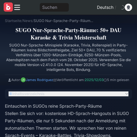
Suchen
Deutsch
/
Startseite
/
News
/
SUGO Nur-Sprache-Party-Räume: 50+ DAU Karaoke & Trivia Meisterschaft
SUGO Nur-Sprache-Party-Räume: 50+ DAU
Karaoke & Trivia Meisterschaft
SUGO Nur-Sprache-Minispiele (Karaoke, Trivia, Rollenspiel) in Party-
Räumen: keine Bildschirmfreigabe, Ziel 50+ DAU, 70 % verifiziertes
Verhältnis über 1200-Münzen-Einträge, 6250-Münzen-Pools,
Abendspitzen nach dem Patch vom 28. Oktober 2025. Verwenden Sie die
mobile Version v2.41.0.0 (24. November 2025) für HD-Sprache,
intelligente Bots, Bindung.
Autor:
James Rodriguez
Veröffentlicht am:
2025/12/03
5 min gelesen
Inhaltsverzeichnis
Eintauchen in SUGOs reine Sprach-Party-Räume
Stellen Sie sich vor: kostenlose HD-Sprach-Hangouts in SUGO
Party-Räumen, die nur 5 Sekunden nach der Anmeldung mit
automatischen Themen starten. Wir sprechen hier von reinen
Sprach-Events – Karaoke-Battles, Trivia-Showdowns,