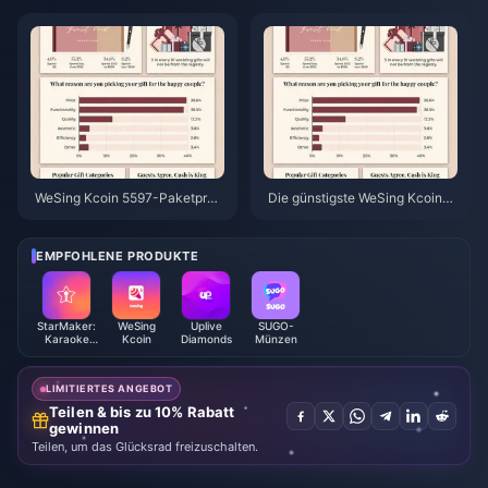
sich? (Juni 2026)
ch günstiger als der offizielle W
eg?
WeSing Kcoin 5597-Paketpreis
Die günstigste WeSing Kcoin-A
nach 5,5 % Erhöhung: Die echt
ufladung nach der Preiserhöhu
e v8.2-Aufschlüsselung (2026)
ng um 5,5 % im Jahr 2026: Echt
e Berechnungen, getestete Ka
EMPFOHLENE PRODUKTE
näle, Fazit
StarMaker:
WeSing
Uplive
SUGO-
Karaoke
Kcoin
Diamonds
Münzen
singen mit
Coins
LIMITIERTES ANGEBOT
Teilen & bis zu 10% Rabatt
gewinnen
Teilen, um das Glücksrad freizuschalten.