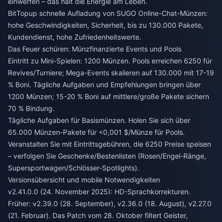
einwerfen – das hält die Energie am Leben.
BitTopup
schnelle Aufladung von SUGO Online-Chat-Münzen
:
hohe Geschwindigkeiten, Sicherheit, bis zu 130.000 Pakete,
Kundendienst, hohe Zufriedenheitswerte.
Das Feuer schüren: Münzfinanzierte Events und Pools
Eintritt zu Mini-Spielen: 1200 Münzen. Pools erreichen 6250 für
Revives/Turniere; Mega-Events skalieren auf 130.000 mit 17-19
% Boni. Tägliche Aufgaben und Empfehlungen bringen über
1200 Münzen; 15-20 % Boni auf mittlere/große Pakete sichern
70 % Bindung.
Tägliche Aufgaben für Basismünzen. Holen Sie sich über
65.000 Münzen-Pakete für <0,001 $/Münze für Pools.
Veranstalten Sie mit Eintrittsgebühren, die 6250 Preise speisen
– verfolgen Sie Geschenke/Bestenlisten (Rosen/Engel-Ränge,
Supersportwagen/Schlösser-Spotlights).
Versionsübersicht und mobile Notwendigkeiten
v2.41.0.0 (24. November 2025): HD-Sprachkorrekturen.
Früher: v2.39.0 (28. September), v2.36.0 (18. August), v2.27.0
(21. Februar). Das Patch vom 28. Oktober filtert Geister,