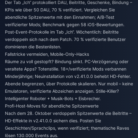
Der Tab „Ich“ protokolliert DAU, Beitritte, Geschenke, Bindung –
KPIs wie über 50 DAU, 70 % verifiziert. Vergleichen Sie
abendliche Spitzenwerte mit den Einnahmen; A/B-Test
verifizierter Mods; Benchmark gegen 58 iOS-Bewertungen.
Post-Event-Protokolle im Tab „Ich“. Wöchentlich: Beitritte
verdoppeln sich nach dem Patch. 70 % verifizierte Benutzer
dominieren die Bestenlisten.
Fallstricke vermeiden, Mobile-Only-Hacks
Räume zu voll gestopft? Bindung sinkt. PC-Verzögerung oder
veraltete Apps? Totenstille. 18+/verifizierte Mods verbannen
Minderjährige; Neuinstallation von v2.41.0.0 behebt HD-Fehler.
Abende begrenzen, über Protokolle skalieren. Nur mobil – keine
Emulatoren, verifizierte Abzeichen anzeigen. Stille-Killer?
Intelligenter Roboter + Musik-Bots + Eisbrecher.
Profi-Host-Moves für abendliche Spitzenwerte
Nach dem 28. Oktober verdoppeln Spitzenwerte die Beitritte –
HD-Effekte in v2.41.0.0 sichern dies. Posten Sie
Geschichten/Sprachclips, wenn verifiziert; thematische Raves
lösen 130.000 Events aus.