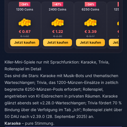
-34%
-47%
-34%
-40
1200 Coins
2400 Coins
6250 Coins
12500 C
€ 0.67
€ 1.22
€ 3.39
€ 6.
€ 1.02
€ 2.30
€ 5.17
€ 10.3
Jetzt kaufen
Jetzt kaufen
Jetzt kaufen
Jetzt ka
Killer-Mini-Spiele nur mit Sprachfunktion: Karaoke, Trivia,
Rollenspiel im Detail
Das sind die Stars: Karaoke mit Musik-Bots und thematischen
Warteschlangen; Trivia, das 1200-Münzen-Einsätze in zeitlich
begrenzte 6250-Münzen-Pools erfordert; Rollenspiel,
angetrieben von KI-Eisbrechern in privaten Räumen. Karaoke
glänzt abends seit v2.28.0-Warteschlangen; Trivia fördert 70 %
Bindung über die Verfolgung im Tab „Ich“; Rollenspiel zieht über
50 DAU nach v2.39.0 (28. September 2025) an.
Karaoke
– pure Stimmung.