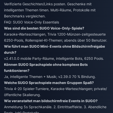
Verifizierte Geschichten/Links posten. Geschenke mit
intelligenten Themen timen. Multi-Räume, Protokolle mit
Benchmarks vergleichen.
FAQ: SUGO Voice-Only Essentials
Was sind die besten SUGO Voice-Only-Spiele?
Karaoke-Warteschlangen, Trivia 1200-Münzen-zeitgesteuerte
6250-Pools, Rollenspiel-KI-Themen; abends über 50 Benutzer.
Wie führt man SUGO Mini-Events ohne Bildschirmfreigabe
durch?
v2.41.0.0 mobile Party-Räume, intelligente Bots, 6250 Pools.
Können SUGO Sprachspiele ohne komplexe Bots
funktionieren?
Ja, intelligente Themen + Musik; v2.39.0 70 % Bindung.
Welche SUGO Sprachspiele machen Gruppen Spaß?
Trivia 4-20 Spieler-Turniere, Karaoke-Warteschlangen; private/
öffentliche Skalierung.
Wie veranstaltet man bildschirmfreie Events in SUGO?
Anmeldung 5s Sprachkanäle. 2. Eintrittseffekte. 3. Abendliche
Pools „Ich“-Protokolle.