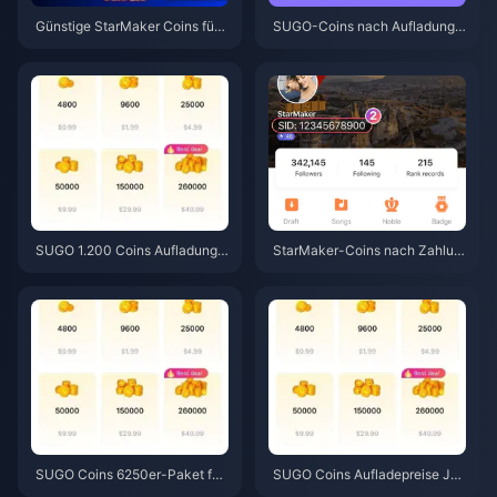
Günstige StarMaker Coins für
SUGO-Coins nach Aufladung v
die SupernovaX 2026 Audition
erschwunden? So lösen Sie da
s (12-23 % Rabatt)
s Problem und vermeiden 2026
Bans
SUGO 1.200 Coins Aufladung z
StarMaker-Coins nach Zahlun
um Reseller-Preis von 0,75 $
g nicht erhalten? Lösung & Wie
(Preisprüfung Juni 2026)
derherstellungsleitfaden für Ju
ni 2026
SUGO Coins 6250er-Paket für
SUGO Coins Aufladepreise Jun
3,77 $ Reseller-Preis: Lohnt es
i 2026: Ist ein Reseller tatsächli