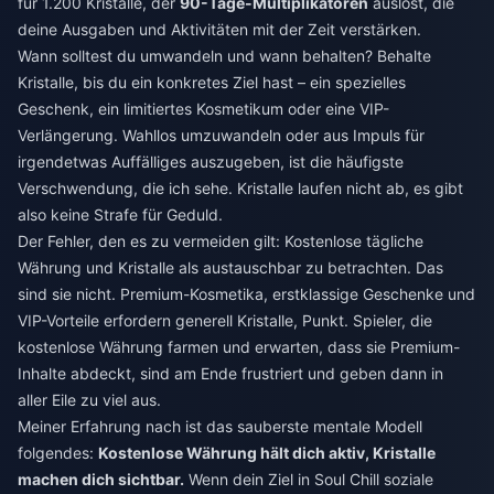
für 1.200 Kristalle, der
90-Tage-Multiplikatoren
auslöst, die
deine Ausgaben und Aktivitäten mit der Zeit verstärken.
Wann solltest du umwandeln und wann behalten? Behalte
Kristalle, bis du ein konkretes Ziel hast – ein spezielles
Geschenk, ein limitiertes Kosmetikum oder eine VIP-
Verlängerung. Wahllos umzuwandeln oder aus Impuls für
irgendetwas Auffälliges auszugeben, ist die häufigste
Verschwendung, die ich sehe. Kristalle laufen nicht ab, es gibt
also keine Strafe für Geduld.
Der Fehler, den es zu vermeiden gilt: Kostenlose tägliche
Währung und Kristalle als austauschbar zu betrachten. Das
sind sie nicht. Premium-Kosmetika, erstklassige Geschenke und
VIP-Vorteile erfordern generell Kristalle, Punkt. Spieler, die
kostenlose Währung farmen und erwarten, dass sie Premium-
Inhalte abdeckt, sind am Ende frustriert und geben dann in
aller Eile zu viel aus.
Meiner Erfahrung nach ist das sauberste mentale Modell
folgendes:
Kostenlose Währung hält dich aktiv, Kristalle
machen dich sichtbar.
Wenn dein Ziel in Soul Chill soziale