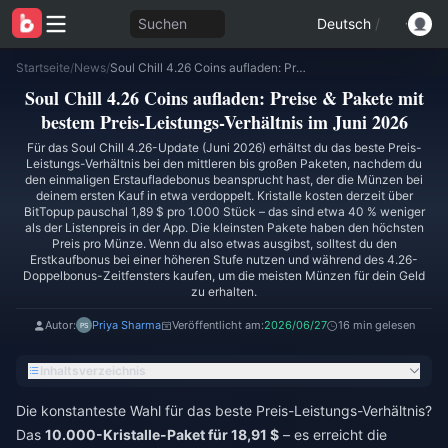
Suchen
Deutsch
/
Startseite
/
News
/
Soul Chill 4.26 Coins aufladen: Preise & Pakete mit bestem Preis-Leistungs-Verhältnis im Juni 2026
Soul Chill 4.26 Coins aufladen: Preise & Pakete mit
bestem Preis-Leistungs-Verhältnis im Juni 2026
Für das Soul Chill 4.26-Update (Juni 2026) erhältst du das beste Preis-
Leistungs-Verhältnis bei den mittleren bis großen Paketen, nachdem du
den einmaligen Erstaufladebonus beansprucht hast, der die Münzen bei
deinem ersten Kauf in etwa verdoppelt. Kristalle kosten derzeit über
BitTopup pauschal 1,89 $ pro 1.000 Stück – das sind etwa 40 % weniger
als der Listenpreis in der App. Die kleinsten Pakete haben den höchsten
Preis pro Münze. Wenn du also etwas ausgibst, solltest du den
Erstkaufbonus bei einer höheren Stufe nutzen und während des 4.26-
Doppelbonus-Zeitfensters kaufen, um die meisten Münzen für dein Geld
zu erhalten.
Autor:
Priya Sharma
Veröffentlicht am:
2026/06/27
16 min gelesen
Inhaltsverzeichnis
Die konstanteste Wahl für das beste Preis-Leistungs-Verhältnis?
Das
10.000-Kristalle-Paket für 18,91 $
– es erreicht die