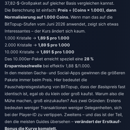
37,82-$-Großpaket auf gleicher Basis vergleichen kannst.
Die Berechnung ist einfach:
Preis ÷ (Coins × 1.000), dann
Normalisierung auf 1.000 Coins.
Wenn man das auf die
BitTopup-Stufen vom Juni 2026 anwendet, zeigt sich etwas
Interessantes – der Kurs ändert sich kaum.
1.000 Kristalle →
1,89 $ pro 1.000
2.000 Kristalle →
1,89 $ pro 1.000
10.000 Kristalle →
1,891 $ pro 1.000
Das 10.000er-Paket erreicht speziell eine
28 %
Ersparnisschwelle
bei effektiv 1,88 $/1.000.
In den meisten Gacha- und Social-Apps gewinnen die größeren
Pakete immer beim Preis. Hier bedeutet die
Pauschalpreisgestaltung von BitTopup, dass der
Basispreis
fast
identisch ist, egal ob du klein oder groß kaufst. Warum also die
Mühe machen, groß einzukaufen? Aus zwei Gründen: Erstens
bedeuten weniger Transaktionen weniger Gelegenheiten, sich
bei der Player-ID zu vertippen. Zweitens – und das ist der Teil,
den die meisten Guides übersehen –
verändert der Erstkauf-
Bonus die Kurve komplett.