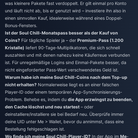
was kleinere Pakete fast verdoppelt. Er gilt einmal pro Konto
und läuft nicht ab, bis er genutzt wird – investiere ihn also in
einen sinnvollen Kauf, idealerweise während eines Doppel-
Bonus-Fensters.
Ist der Soul Chill-Monatspass besser als der Kauf von
Coins?
Für tägliche Spieler ja – der
Premium-Pass (1.200
Kristalle)
liefert 90-Tage-Multiplikatoren, die sich schnell
auszahlen und mit denen nahezu keine Käuferreue verbunden
ist. Für unregelmäßige Logins sind Einmal-Pakete besser, da
nicht eingeforderter Pass-Wert verschwendetes Geld ist.
Warum habe ich meine Soul Chill-Coins nach dem Top-up
nicht erhalten?
Normalerweise liegt es an einer falschen
Player-ID oder einem temporären App-Synchronisierungs-
Problem. Behebe es, indem du
die App erzwingst zu beenden,
den Cache löschst und neu startest
– oder
deinstalliere/installiere sie bei Bedarf neu. Überprüfe immer
deine UID unter Me > Wallet, bevor du annimmst, dass eine
Bestellung fehlgeschlagen ist.
Wo finde ich meine Soul Chill-Player-ID?
In der App im
Me
-