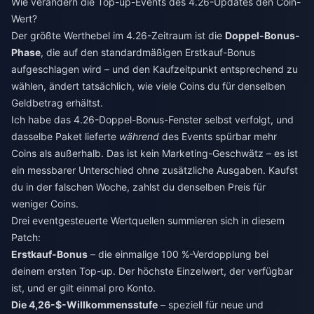
Wie verändern die Top-up-Events des 4.26-Updates den Coin-
Wert?
Der größte Werthebel im 4.26-Zeitraum ist die
Doppel-Bonus-
Phase
, die auf den standardmäßigen Erstkauf-Bonus
aufgeschlagen wird – und den Kaufzeitpunkt entsprechend zu
wählen, ändert tatsächlich, wie viele Coins du für denselben
Geldbetrag erhältst.
Ich habe das 4.26-Doppel-Bonus-Fenster selbst verfolgt, und
dasselbe Paket lieferte
während
des Events spürbar mehr
Coins als außerhalb. Das ist kein Marketing-Geschwätz – es ist
ein messbarer Unterschied ohne zusätzliche Ausgaben. Kaufst
du in der falschen Woche, zahlst du denselben Preis für
weniger Coins.
Drei eventgesteuerte Wertquellen summieren sich in diesem
Patch:
Erstkauf-Bonus
– die einmalige 100 %-Verdopplung bei
deinem ersten Top-up. Der höchste Einzelwert, der verfügbar
ist, und er gilt einmal pro Konto.
Die 4,26-$-Willkommensstufe
– speziell für neue und