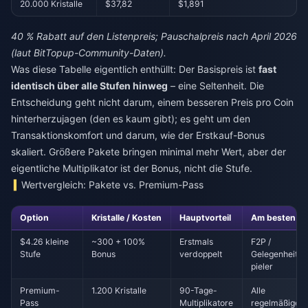
20.000 Kristalle
$37,82
$1,891
40 % Rabatt auf den Listenpreis; Pauschalpreis nach April 2026
(laut BitTopup-Community-Daten).
Was diese Tabelle eigentlich enthüllt: Der Basispreis ist
fast
identisch über alle Stufen hinweg
– eine Seltenheit. Die
Entscheidung geht nicht darum, einem besseren Preis pro Coin
hinterherzujagen (den es kaum gibt); es geht um den
Transaktionskomfort und darum, wie der Erstkauf-Bonus
skaliert. Größere Pakete bringen minimal mehr Wert, aber der
eigentliche Multiplikator ist der Bonus, nicht die Stufe.
Wertvergleich: Pakete vs. Premium-Pass
Option
Kristalle / Kosten
Hauptvorteil
Am besten fü
$4.26 kleine
~300 + 100%
Erstmals
F2P /
Stufe
Bonus
verdoppelt
Gelegenheitss
pieler
Premium-
1.200 Kristalle
90-Tage-
Alle
Pass
Multiplikatore
regelmäßigen