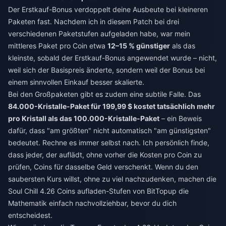
Der Erstkauf-Bonus verdoppelt deine Ausbeute bei kleineren
Paketen fast. Nachdem ich in diesem Patch bei drei
verschiedenen Paketstufen aufgeladen habe, war mein
mittleres Paket pro Coin etwa
12–15 % günstiger
als das
kleinste, sobald der Erstkauf-Bonus angewendet wurde – nicht,
weil sich der Basispreis änderte, sondern weil der Bonus bei
einem sinnvollen Einkauf besser skalierte.
Bei den Großpaketen gibt es zudem eine subtile Falle. Das
84.000-Kristalle-Paket für 199,99 $ kostet tatsächlich mehr
pro Kristall als das 100.000-Kristalle-Paket
– ein Beweis
dafür, dass "am größten" nicht automatisch "am günstigsten"
bedeutet. Rechne es immer selbst nach. Ich persönlich finde,
dass jeder, der auflädt, ohne vorher die Kosten pro Coin zu
prüfen, Coins für dasselbe Geld verschenkt. Wenn du den
saubersten Kurs willst, ohne zu viel nachzudenken, machen die
Soul Chill 4.26 Coins aufladen
-Stufen von BitTopup die
Mathematik einfach nachvollziehbar, bevor du dich
entscheidest.