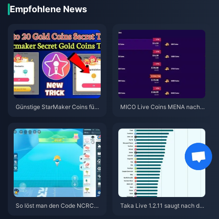
Empfohlene News
Günstige StarMaker Coins für
MICO Live Coins MENA nach v
die SupernovaX 2026 Audition
5.2: Günstigste Angebote 2026
s (12-23 % Rabatt)
So löst man den Code NCRCK
Taka Live 1.2.11 saugt nach de
YT8EF für kostenlose Eggy-M
m Update im Juli 2026 den Akk