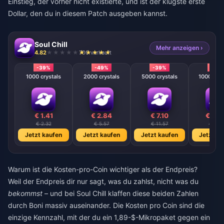
Einstieg, der vorher nicht existierte, und ist der klügste erste
Dollar, den du in diesem Patch ausgeben kannst.
Soul Chill
Mehr anzeigen ›
4.82
700 verkauft
-39%
-49%
-39%
-39
1000 crystals
2000 crystals
5000 crystals
10000 cry
€ 1.41
€ 2.84
€ 7.10
€ 14.
€ 2.32
€ 5.57
€ 11.57
€ 23.1
Jetzt kaufen
Jetzt kaufen
Jetzt kaufen
Jetzt ka
Warum ist die Kosten-pro-Coin wichtiger als der Endpreis?
Weil der Endpreis dir nur sagt, was du zahlst, nicht was du
bekommst
– und bei Soul Chill klaffen diese beiden Zahlen
durch Boni massiv auseinander. Die Kosten pro Coin sind die
einzige Kennzahl, mit der du ein 1,89-$-Mikropaket gegen ein