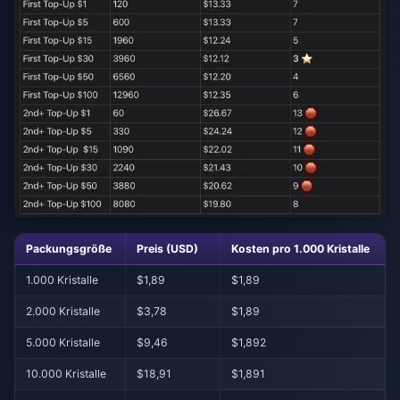
Packungsgröße
Preis (USD)
Kosten pro 1.000 Kristalle
1.000 Kristalle
$1,89
$1,89
2.000 Kristalle
$3,78
$1,89
5.000 Kristalle
$9,46
$1,892
10.000 Kristalle
$18,91
$1,891