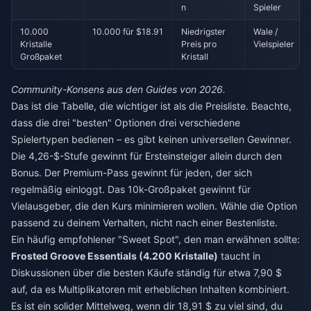
n
Spieler
10.000
10.000 für $18.91
Niedrigster
Wale /
Kristalle
Preis pro
Vielspieler
Großpaket
Kristall
Community-Konsens aus den Guides von 2026.
Das ist die Tabelle, die wichtiger ist als die Preisliste. Beachte,
dass die drei "besten" Optionen drei verschiedene
Spielertypen bedienen – es gibt keinen universellen Gewinner.
Die 4,26-$-Stufe gewinnt für Ersteinsteiger allein durch den
Bonus. Der Premium-Pass gewinnt für jeden, der sich
regelmäßig einloggt. Das 10k-Großpaket gewinnt für
Vielausgeber, die den Kurs minimieren wollen. Wähle die Option
passend zu deinem Verhalten, nicht nach einer Bestenliste.
Ein häufig empfohlener "Sweet Spot", den man erwähnen sollte:
Frosted Groove Essentials (4.200 Kristalle)
taucht in
Diskussionen über die besten Käufe ständig für etwa 7,90 $
auf, da es Multiplikatoren mit erheblichen Inhalten kombiniert.
Es ist ein solider Mittelweg, wenn dir 18,91 $ zu viel sind, du