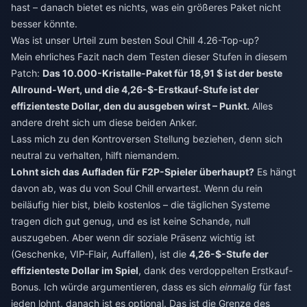
hast – danach bietet es nichts, was ein größeres Paket nicht
besser könnte.
Was ist unser Urteil zum besten Soul Chill 4.26-Top-up?
Mein ehrliches Fazit nach dem Testen dieser Stufen in diesem
Patch:
Das 10.000-Kristalle-Paket für 18,91 $ ist der beste
Allround-Wert, und die 4,26-$-Erstkauf-Stufe ist der
effizienteste Dollar, den du ausgeben wirst – Punkt.
Alles
andere dreht sich um diese beiden Anker.
Lass mich zu den Kontroversen Stellung beziehen, denn sich
neutral zu verhalten, hilft niemandem.
Lohnt sich das Aufladen für F2P-Spieler überhaupt?
Es hängt
davon ab, was du von Soul Chill erwartest. Wenn du rein
beiläufig hier bist, bleib kostenlos – die täglichen Systeme
tragen dich gut genug, und es ist keine Schande, null
auszugeben. Aber wenn dir soziale Präsenz wichtig ist
(Geschenke, VIP-Flair, Auffallen), ist die
4,26-$-Stufe der
effizienteste Dollar im Spiel
, dank des verdoppelten Erstkauf-
Bonus. Ich würde argumentieren, dass es sich
einmalig
für fast
jeden lohnt, danach ist es optional. Das ist die Grenze des