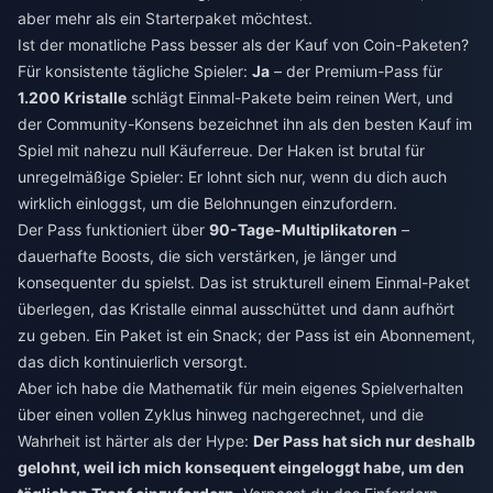
aber mehr als ein Starterpaket möchtest.
Ist der monatliche Pass besser als der Kauf von Coin-Paketen?
Für konsistente tägliche Spieler:
Ja
– der Premium-Pass für
1.200 Kristalle
schlägt Einmal-Pakete beim reinen Wert, und
der Community-Konsens bezeichnet ihn als den besten Kauf im
Spiel mit nahezu null Käuferreue. Der Haken ist brutal für
unregelmäßige Spieler: Er lohnt sich nur, wenn du dich auch
wirklich einloggst, um die Belohnungen einzufordern.
Der Pass funktioniert über
90-Tage-Multiplikatoren
–
dauerhafte Boosts, die sich verstärken, je länger und
konsequenter du spielst. Das ist strukturell einem Einmal-Paket
überlegen, das Kristalle einmal ausschüttet und dann aufhört
zu geben. Ein Paket ist ein Snack; der Pass ist ein Abonnement,
das dich kontinuierlich versorgt.
Aber ich habe die Mathematik für mein eigenes Spielverhalten
über einen vollen Zyklus hinweg nachgerechnet, und die
Wahrheit ist härter als der Hype:
Der Pass hat sich nur deshalb
gelohnt, weil ich mich konsequent eingeloggt habe, um den