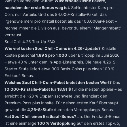
Was ich vermeiden würde:
Wiederholte kleine Pakete,
nachdem der erste Bonus weg ist.
Schlechtester Kurs pro
Coin, null Vorteile. Und das 84.000-Kristalle-Paket, das
irgendwie mehr pro Kristall kostet als das 100.000er-Paket –
rechne immer die Division aus, bevor du einem "Mengenrabatt"
vertraust.
Soul Chill 4.26 Top-Up FAQ
Wie viel kosten Soul Chill-Coins im 4.26-Update?
Kristalle
kosten pauschal
1,89 $ pro 1.000
über BitTopup im Juni 2026
– etwa 40 % unter dem In-App-Listenpreis. Die neue 4,26-$-
Starter-Stufe liefert etwa 300 Basis-Coins plus einen 100 %
Erstkauf-Bonus.
Welches Soul Chill-Coin-Paket bietet den besten Wert?
Das
10.000-Kristalle-Paket für 18,91 $
für die meisten Spieler – es
erreicht die ~28 % Ersparnisschwelle und finanziert den
Premium-Pass plus Inhalte. Für deinen ersten Kauf überhaupt
gewinnt die
4,26-$-Stufe
durch den Verdopplungs-Bonus.
Hat Soul Chill einen Erstkauf-Bonus?
Ja. Der Erstkauf-Bonus
ist eine einmalige
100 % Verdopplung
auf dein erstes Top-up,