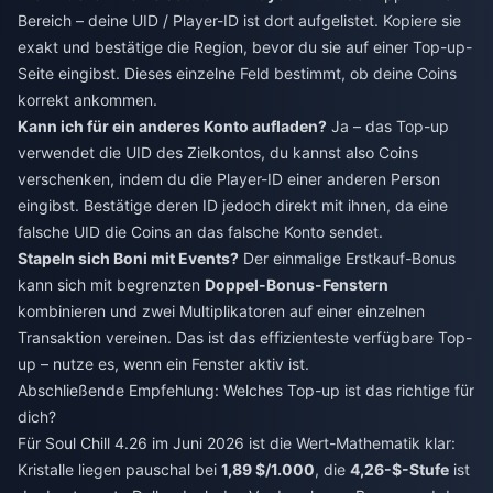
Bereich – deine UID / Player-ID ist dort aufgelistet. Kopiere sie
exakt und bestätige die Region, bevor du sie auf einer Top-up-
Seite eingibst. Dieses einzelne Feld bestimmt, ob deine Coins
korrekt ankommen.
Kann ich für ein anderes Konto aufladen?
Ja – das Top-up
verwendet die UID des Zielkontos, du kannst also Coins
verschenken, indem du die Player-ID einer anderen Person
eingibst. Bestätige deren ID jedoch direkt mit ihnen, da eine
falsche UID die Coins an das falsche Konto sendet.
Stapeln sich Boni mit Events?
Der einmalige Erstkauf-Bonus
kann sich mit begrenzten
Doppel-Bonus-Fenstern
kombinieren und zwei Multiplikatoren auf einer einzelnen
Transaktion vereinen. Das ist das effizienteste verfügbare Top-
up – nutze es, wenn ein Fenster aktiv ist.
Abschließende Empfehlung: Welches Top-up ist das richtige für
dich?
Für Soul Chill 4.26 im Juni 2026 ist die Wert-Mathematik klar:
Kristalle liegen pauschal bei
1,89 $/1.000
, die
4,26-$-Stufe
ist