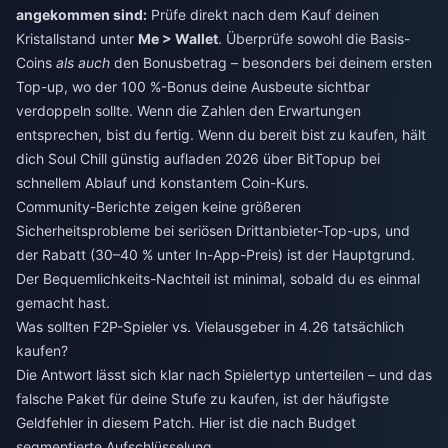
angekommen sind:
Prüfe direkt nach dem Kauf deinen
Kristallstand unter
Me > Wallet
. Überprüfe sowohl die Basis-
Coins
als auch
den Bonusbetrag – besonders bei deinem ersten
Top-up, wo der 100 %-Bonus deine Ausbeute sichtbar
verdoppeln sollte. Wenn die Zahlen den Erwartungen
entsprechen, bist du fertig. Wenn du bereit bist zu kaufen, hält
dich
Soul Chill günstig aufladen 2026
über BitTopup bei
schnellem Ablauf und konstantem Coin-Kurs.
Community-Berichte zeigen keine größeren
Sicherheitsprobleme bei seriösen Drittanbieter-Top-ups, und
der Rabatt (30–40 % unter In-App-Preis) ist der Hauptgrund.
Der Bequemlichkeits-Nachteil ist minimal, sobald du es einmal
gemacht hast.
Was sollten F2P-Spieler vs. Vielausgeber in 4.26 tatsächlich
kaufen?
Die Antwort lässt sich klar nach Spielertyp unterteilen – und das
falsche Paket für deine Stufe zu kaufen, ist der häufigste
Geldfehler in diesem Patch. Hier ist die nach Budget
segmentierte Aufschlüsselung.