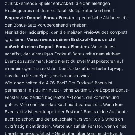
zurückkehrende Spieler entwickelt, die den niedrigen
Einstiegspreis mit dem Erstkauf-Multiplikator kombiniert.
Begrenzte Doppel-Bonus-Fenster
– periodische Aktionen, die
den Bonus-Satz vorübergehend anheben.
Hier ist der Insidertipp, den die meisten Preis-Guides komplett
ignorieren:
Verschwende deinen Erstkauf-Bonus nicht
außerhalb eines Doppel-Bonus-Fensters.
Wenn du es
schaffst, den einmaligen Erstkauf-Bonus mit einem aktiven
Event abzustimmen, kombinierst du zwei Multiplikatoren auf
einer einzigen Transaktion. Das ist das effizienteste Top-up,
das du in diesem Spiel jemals machen wirst.
Wie lange halten die 4.26-Boni? Der Erstkauf-Bonus ist
permanent, bis du ihn nutzt – ohne Zeitlimit. Die Doppel-Bonus-
Fenster sind zeitlich begrenzte Aktionen, die kommen und
gehen. Mein ehrlicher Rat: Kauf nicht panisch ein. Wenn kein
Event aktiv ist, verdoppelt der Erstkauf-Bonus deine Ausbeute
auch so schon, und der pauschale Kurs von 1,89 $ wird sich
kurzfristig nicht ändern. Warte nur auf ein Fenster, wenn eines
bereits angekündigt ist – Gerüchten über kommende Events