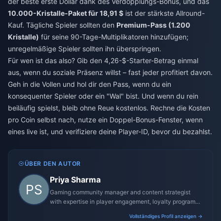
der beste erste Dollar dank des Verdopplungs-Bonus, und das
10.000-Kristalle-Paket für 18,91 $
ist der stärkste Allround-
Kauf. Tägliche Spieler sollten den
Premium-Pass (1.200
Kristalle)
für seine 90-Tage-Multiplikatoren hinzufügen;
unregelmäßige Spieler sollten ihn überspringen.
Für wen ist das also? Gib den 4,26-$-Starter-Betrag einmal
aus, wenn du soziale Präsenz willst – fast jeder profitiert davon.
Geh in die Vollen und hol dir den Pass, wenn du ein
konsequenter Spieler oder ein "Wal" bist. Und wenn du rein
beiläufig spielst, bleib ohne Reue kostenlos. Rechne die Kosten
pro Coin selbst nach, nutze ein Doppel-Bonus-Fenster, wenn
eines live ist, und verifiziere deine Player-ID, bevor du bezahlst.
ÜBER DEN AUTOR
Priya Sharma
Gaming community manager and content strategist
with expertise in player engagement, loyalty programs,
and promotional campaigns.
Vollständiges Profil anzeigen →