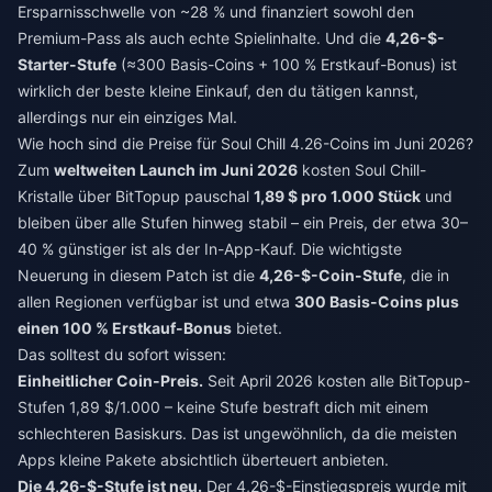
Ersparnisschwelle von ~28 % und finanziert sowohl den
Premium-Pass als auch echte Spielinhalte. Und die
4,26-$-
Starter-Stufe
(≈300 Basis-Coins + 100 % Erstkauf-Bonus) ist
wirklich der beste kleine Einkauf, den du tätigen kannst,
allerdings nur ein einziges Mal.
Wie hoch sind die Preise für Soul Chill 4.26-Coins im Juni 2026?
Zum
weltweiten Launch im Juni 2026
kosten Soul Chill-
Kristalle über BitTopup pauschal
1,89 $ pro 1.000 Stück
und
bleiben über alle Stufen hinweg stabil – ein Preis, der etwa 30–
40 % günstiger ist als der In-App-Kauf. Die wichtigste
Neuerung in diesem Patch ist die
4,26-$-Coin-Stufe
, die in
allen Regionen verfügbar ist und etwa
300 Basis-Coins plus
einen 100 % Erstkauf-Bonus
bietet.
Das solltest du sofort wissen:
Einheitlicher Coin-Preis.
Seit April 2026 kosten alle BitTopup-
Stufen 1,89 $/1.000 – keine Stufe bestraft dich mit einem
schlechteren Basiskurs. Das ist ungewöhnlich, da die meisten
Apps kleine Pakete absichtlich überteuert anbieten.
Die 4,26-$-Stufe ist neu.
Der 4,26-$-Einstiegspreis wurde mit