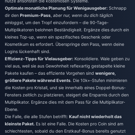
nutze ansonsten die kostenlosen Systeme.
Optimale monatliche Planung für Wenigausgeber:
Schnapp
dir den
Premium-Pass
,
aber nur, wenn du dich täglich
einloggst
, um den Tropf einzufordern – die 90-Tage-
Multiplikatoren belohnen Beständigkeit. Ergänze dies durch ein
kleines Top-up, wenn ein spezifisches Geschenk oder
Kosmetikum es erfordert. Überspringe den Pass, wenn deine
Logins lückenhaft sind.
Effizienz-Tipps für Vielausgeber:
Konsolidiere. Wale geben zu
viel aus, weil sie aus Gewohnheit reflexartig gestapelte kleine
Pakete kaufen – das effiziente Vorgehen sind
wenigere,
größere Pakete während Events
. Die 10k+-Stufen minimieren
die Kosten pro Kristall, und sie innerhalb eines Doppel-Bonus-
Fensters zeitlich zu platzieren, steigert die Ersparnis durch den
Multiplikator. Ergänze dies mit dem Pass für die Multiplikator-
Ebene.
Die Falle, die alle Stufen betrifft:
Kauf nicht wiederholt das
kleinste Paket.
Es ist eine Falle. Die Kosten pro Coin sind am
schlechtesten, sobald du den Erstkauf-Bonus bereits genutzt