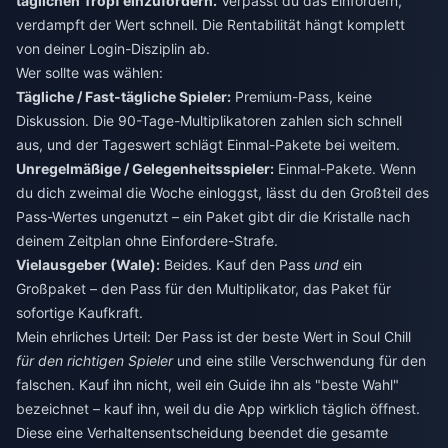
täglichen Tropf einzufordern.
Verpasst du das Einfordern,
verdampft der Wert schnell. Die Rentabilität hängt komplett
von deiner Login-Disziplin ab.
Wer sollte was wählen:
Tägliche / Fast-tägliche Spieler:
Premium-Pass, keine
Diskussion. Die 90-Tage-Multiplikatoren zahlen sich schnell
aus, und der Tageswert schlägt Einmal-Pakete bei weitem.
Unregelmäßige / Gelegenheitsspieler:
Einmal-Pakete. Wenn
du dich zweimal die Woche einloggst, lässt du den Großteil des
Pass-Wertes ungenutzt – ein Paket gibt dir die Kristalle nach
deinem Zeitplan ohne Einfordere-Strafe.
Vielausgeber (Wale):
Beides. Kauf den Pass
und
ein
Großpaket – den Pass für den Multiplikator, das Paket für
sofortige Kaufkraft.
Mein ehrliches Urteil: Der Pass ist der beste Wert in Soul Chill
für den richtigen Spieler
und eine stille Verschwendung für den
falschen. Kauf ihn nicht, weil ein Guide ihn als "beste Wahl"
bezeichnet – kauf ihn, weil du die App wirklich täglich öffnest.
Diese eine Verhaltensentscheidung beendet die gesamte