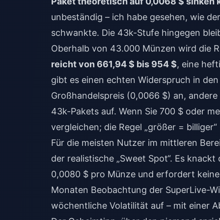
Paket theoretisch auf 0,0068 $ sinken 
unbeständig – ich habe gesehen, wie der
schwankte. Die 43k-Stufe hingegen bleibt
Oberhalb von 43.000 Münzen wird die R
reicht von 661,94 $ bis 954 $
, eine hef
gibt es einen echten Widerspruch in den
Großhandelspreis (0,0066 $) an, andere 
43k-Pakets auf. Wenn Sie 700 $ oder me
vergleichen; die Regel „größer = billiger“ 
Für die meisten Nutzer im mittleren Bere
der realistische „Sweet Spot“. Es knackt
0,0080 $ pro Münze und erfordert keine 
Monaten Beobachtung der SuperLive-Wied
wöchentliche Volatilität auf – mit einer