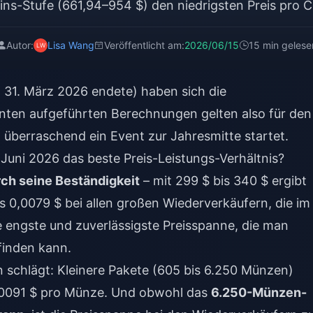
ns-Stufe (661,94–954 $) den niedrigsten Preis pro Co
Autor:
Lisa Wang
Veröffentlicht am:
2026/06/15
15 min gelese
 31. März 2026 endete) haben sich die
 unten aufgeführten Berechnungen gelten also für den
überraschend ein Event zur Jahresmitte startet.
Juni 2026 das beste Preis-Leistungs-Verhältnis?
h seine Beständigkeit
– mit 299 $ bis 340 $ ergibt
s 0,0079 $ bei allen großen Wiederverkäufern, die im
e engste und zuverlässigste Preisspanne, die man
finden kann.
n schlägt: Kleinere Pakete (605 bis 6.250 Münzen)
,0091 $ pro Münze. Und obwohl das
6.250-Münzen-