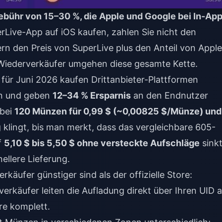
gebühr von 15–30 %, die Apple und Google bei In-Ap
rLive-App auf iOS kaufen, zahlen Sie nicht den
ern den Preis von SuperLive plus den Anteil von Apple
 Wiederverkäufer umgehen diese gesamte Kette.
für Juni 2026 kaufen Drittanbieter-Plattformen
en und geben
12–34 % Ersparnis
an den Endnutzer
 bei
120 Münzen für 0,99 $ (~0,00825 $/Münze) und
 klingt, bis man merkt, dass das vergleichbare 605-
f
5,10 $ bis 5,50 $ ohne versteckte Aufschläge
sinkt
ellere Lieferung.
käufer günstiger sind als der offizielle Store:
erkäufer leiten die Aufladung direkt über Ihren UID 
re komplett.