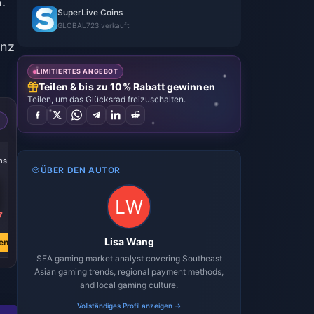
$
.
SuperLive Coins
GLOBAL
723 verkauft
enz
LIMITIERTES ANGEBOT
Teilen & bis zu 10% Rabatt gewinnen
Teilen, um das Glücksrad freizuschalten.
-40%
-40%
-40%
ns
50,050 Coins
43,000 Coins
20,850 Coins
ÜBER DEN AUTOR
7
€ 267.37
€ 229.18
€ 111.92
€ 445.03
€ 381.45
€ 186.29
Lisa Wang
en
Jetzt kaufen
Jetzt kaufen
Jetzt kaufen
SEA gaming market analyst covering Southeast
Asian gaming trends, regional payment methods,
and local gaming culture.
Vollständiges Profil anzeigen →