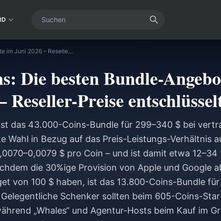
RD
SuperLive Coins: Die besten Bundle-Angebote im Juni 2026 – Reseller-Preise entschlüsselt
s: Die besten Bundle-Angebo
– Reseller-Preise entschlüssel
 ist das 43.000-Coins-Bundle für 299–340 $ bei vert
te Wahl in Bezug auf das Preis-Leistungs-Verhältnis a
,0070–0,0079 $ pro Coin – und ist damit etwa 12–34 
achdem die 30%ige Provision von Apple und Google 
et von 100 $ haben, ist das 13.800-Coins-Bundle für
 Gelegentliche Schenker sollten beim 605-Coins-Star
 während „Whales“ und Agentur-Hosts beim Kauf im Gr