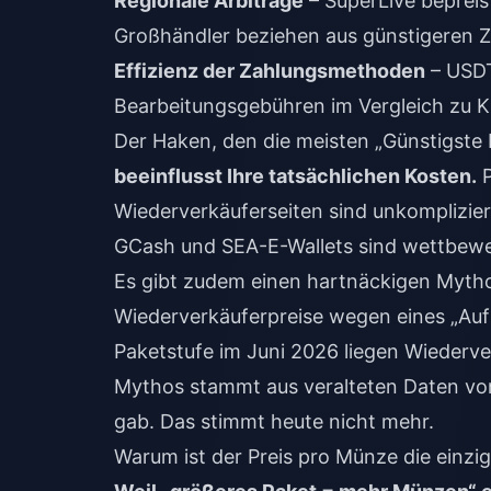
Regionale Arbitrage
– SuperLive bepreis
Großhändler beziehen aus günstigeren 
Effizienz der Zahlungsmethoden
– USDT
Bearbeitungsgebühren im Vergleich zu K
Der Haken, den die meisten „Günstigste
beeinflusst Ihre tatsächlichen Kosten.
P
Wiederverkäuferseiten sind unkomplizie
GCash und SEA-E-Wallets sind wettbewer
Es gibt zudem einen hartnäckigen Myth
Wiederverkäuferpreise wegen eines „Au
Paketstufe im Juni 2026 liegen Wiederver
Mythos stammt aus veralteten Daten vo
gab. Das stimmt heute nicht mehr.
Warum ist der Preis pro Münze die einzig