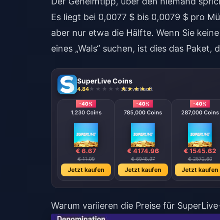
Der Geheimtipp, über den niemand spric
Es liegt bei 0,0077 $ bis 0,0079 $ pro Mü
aber nur etwa die Hälfte. Wenn Sie kein
eines „Wals“ suchen, ist dies das Paket, 
SuperLive Coins
4.84
723 verkauft
-40%
-40%
-40%
1,230 Coins
785,000 Coins
287,000 Coins
€ 6.67
€ 4174.96
€ 1545.62
€ 11.09
€ 6948.97
€ 2572.60
Jetzt kaufen
Jetzt kaufen
Jetzt kaufen
Warum variieren die Preise für SuperLi