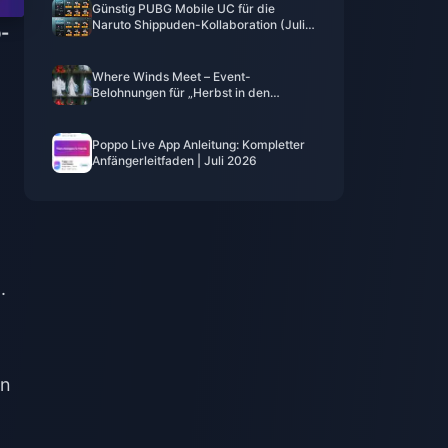
Günstig PUBG Mobile UC für die
Naruto Shippuden-Kollaboration (Juli
p-
2026) kaufen: Kosten, beste Pakete &
sicheres Aufladen
Where Winds Meet – Event-
Belohnungen für „Herbst in den
Bergen“, Juli 2026: Vollständige Liste,
Währung und Priorität
Poppo Live App Anleitung: Kompletter
Anfängerleitfaden | Juli 2026
.
an