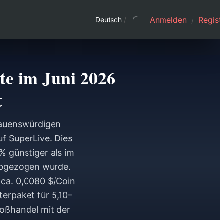
Anmelden
/
Regist
Deutsch
/
te im Juni 2026
t
rauenswürdigen
uf SuperLive. Dies
% günstiger als im
abgezogen wurde.
 ca. 0,0080 $/Coin
terpaket für 5,10–
oßhandel mit der