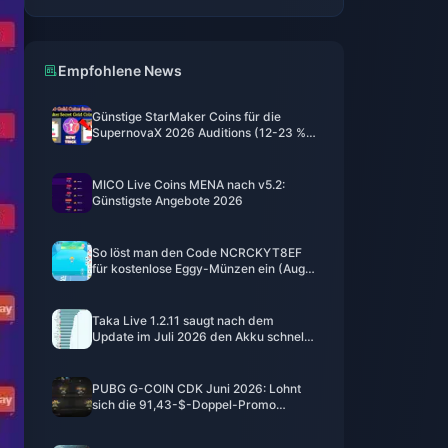
Empfohlene News
Günstige StarMaker Coins für die
SupernovaX 2026 Auditions (12-23 %
Rabatt)
MICO Live Coins MENA nach v5.2:
Günstigste Angebote 2026
So löst man den Code NCRCKYT8EF
für kostenlose Eggy-Münzen ein (Aug.
2026)
Taka Live 1.2.11 saugt nach dem
Update im Juli 2026 den Akku schnell
leer? Ursachen und Lösungen
PUBG G-COIN CDK Juni 2026: Lohnt
sich die 91,43-$-Doppel-Promo
wirklich?