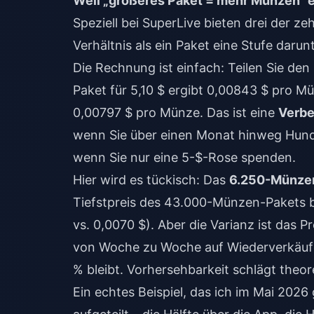
Weil „größeres Paket = mehr Münzen“ ein
Speziell bei SuperLive bieten drei der z
Verhältnis als ein Paket eine Stufe daru
Die Rechnung ist einfach: Teilen Sie de
Paket für 5,10 $ ergibt 0,00843 $ pro M
0,00797 $ pro Münze. Das ist eine
Verbe
wenn Sie über einen Monat hinweg Hunde
wenn Sie nur eine 5-$-Rose spenden.
Hier wird es tückisch: Das
6.250-Münzen-
Tiefstpreis des 43.000-Münzen-Pakets 
vs. 0,0070 $). Aber die Varianz ist das
von Woche zu Woche auf Wiederverkäufe
% bleibt. Vorhersehbarkeit schlägt theore
Ein echtes Beispiel, das ich im Mai 2026