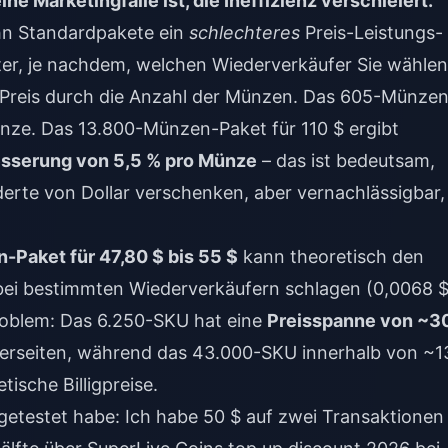
e Marketingfalle ist, die Ineffizienz verschleiert.
ehn Standardpakete ein
schlechteres
Preis-Leistungs-
nter, je nachdem, welchen Wiederverkäufer Sie wählen
n Preis durch die Anzahl der Münzen. Das 605-Münze
ünze. Das 13.800-Münzen-Paket für 110 $ ergibt
sserung von 5,5 % pro Münze
– das ist bedeutsam,
rte von Dollar verschenken, aber vernachlässigbar,
Paket für 47,80 $ bis 55 $
kann theoretisch den
bei bestimmten Wiederverkäufern schlagen (0,0068 
 Problem: Das 6.250-SKU hat eine
Preisspanne von ~3
rseiten, während das 43.000-SKU innerhalb von ~1
tische Billigpreise.
 getestet habe: Ich habe 50 $ auf zwei Transaktionen