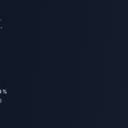
.
n-
$
0 %
3