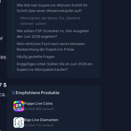
u
Wie lädt man SuperLive-Münzen Schritt für
Schritt über einen Wiederverkäufer auf?
Warnsignale, bei denen Sie „Abstand
nehmen“ sollten
Wie sollten F2P-Schenker vs. Viel-Ausgeber
den Juni 2026 angehen?
er
Mein ehrliches Fazit nach sechs Monaten
Beobachtung der SuperLive-Preise
des
Häufig gestellte Fragen
Endgültiges Urteil: Sollten Sie im Juni 2026 ein
SuperLive-Münzpaket kaufen?
7 $
Empfohlene Produkte
ca.
Poppo Live Coins
GLOBAL
683 verkauft
Bigo Live Diamanten
GLOBAL
715 verkauft