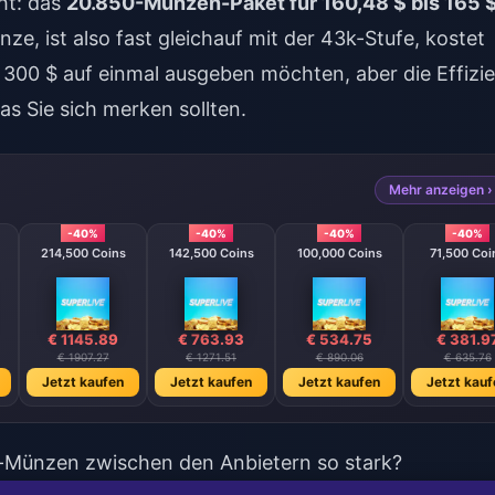
ht: das
20.850-Münzen-Paket für 160,48 $ bis 165 
nze, ist also fast gleichauf mit der 43k-Stufe, kostet
e 300 $ auf einmal ausgeben möchten, aber die Effizi
das Sie sich merken sollten.
Mehr anzeigen ›
-40%
-40%
-40%
-40%
214,500 Coins
142,500 Coins
100,000 Coins
71,500 Coi
€ 1145.89
€ 763.93
€ 534.75
€ 381.9
€ 1907.27
€ 1271.51
€ 890.06
€ 635.76
Jetzt kaufen
Jetzt kaufen
Jetzt kaufen
Jetzt kauf
ve-Münzen zwischen den Anbietern so stark?