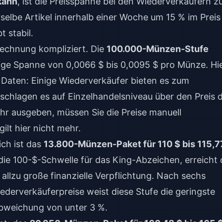
kann
, ist die Preisspanne bei den Wiederverkäufern z
selbe Artikel innerhalb einer Woche um 15 % im Preis
 stabil.
echnung kompliziert. Die
100.000-Münzen-Stufe
tige Spanne von 0,0066 $ bis 0,0095 $ pro Münze. Hi
 Daten: Einige Wiederverkäufer bieten es zum
schlagen es auf Einzelhandelsniveau über den Preis 
hr ausgeben, müssen Sie die Preise manuell
gilt hier nicht mehr.
ich ist das
13.800-Münzen-Paket für 110 $ bis 115,7
 die 100-$-Schwelle für das King-Abzeichen, erreicht 
allzu große finanzielle Verpflichtung. Nach sechs
erverkäuferpreise weist diese Stufe die geringste
 Abweichung von unter 3 %.