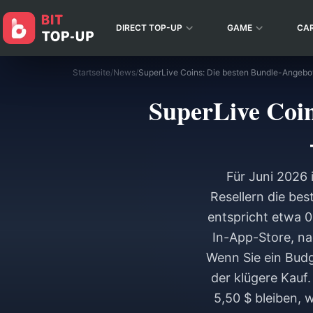
DIRECT TOP-UP
GAME
CA
Startseite
/
News
/
SuperLive Coin
Für Juni 2026
Resellern die bes
entspricht etwa 0
In-App-Store, n
Wenn Sie ein Budg
der klügere Kauf.
5,50 $ bleiben,