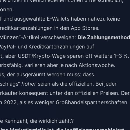
t Münzen in verschiedenen Zonen unterschiedlich;
Zonen.
 und ausgewählte E-Wallets haben nahezu keine
reditkartenzahlungen in den App Stores.
 Münzen“-Artikel verschweigen:
Die Zahlungsmetho
ayPal- und Kreditkartenzahlungen auf
rt, aber USDT/Krypto-Wege sparen oft weitere 1–3 %.
bsfähig, variieren aber je nach Aktionswoche.
os, der ausgeräumt werden muss: dass
fschlags“
höher
seien als die offiziellen. Bei jeder
käufer konsequent unter den offiziellen Preisen. Der
n 2022, als es weniger Großhandelspartnerschaften
e Kennzahl, die wirklich zählt?