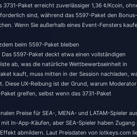
 3731-Paket erreicht zuverlässiger 1,36 ¢/Kcoin, ohn
rforderlich sind, während das 5597-Paket den Bonus
eichen. Wenn Sie außerhalb eines Event-Fensters kauf
tzdem beim 5597-Paket bleiben
 Das 5597-Paket deckt etwa einen vollständigen
ste ab, was die natürliche Wettbewerbseinheit in
aket kauft, muss mitten in der Session nachladen, w
. Diese UX-Reibung ist der Grund, warum Moderato
aket greifen, selbst wenn das 3731-Paket
ionalen Preise für SEA-, MENA- und LATAM-Spieler au
n mit In-App-Käufen, aber SEA-Spieler haben Zugang
 Effekt abmildern. Laut Preisdaten von lotkeys.com li