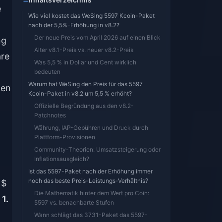
e
Wie viel kostet das WeSing 5597 Kcoin-Paket
nach der 5,5%-Erhöhung in v8.2?
Der neue Preis vom April 2026 auf einen Blick
ng
Alter v8.1-Preis vs. neuer v8.2-Preis
are
Was 5,5 % in Dollar und Cent wirklich
bedeuten
Warum hat WeSing den Preis für das 5597
len
Kcoin-Paket in v8.2 um 5,5 % erhöht?
Offizielle Begründung aus den v8.2-
Patchnotes
Währung, IAP-Gebühren und Druck durch
Plattform-Provisionen
Community-Theorien: Umsatzsteigerung oder
Inflationsausgleich?
Ist das 5597-Paket nach der Erhöhung immer
noch das beste Preis-Leistungs-Verhältnis?
 $
Die Mathematik hinter dem Wert pro Coin:
m
1.
5597 vs. benachbarte Stufen
Wann schlägt das 3731-Paket das 5597-