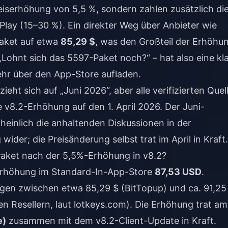
reiserhöhung von 5,5 %, sondern zahlen zusätzlich di
Play (15–30 %). Ein direkter Weg über Anbieter wie
Paket auf etwa
85,29 $
, was den Großteil der Erhöhu
 „Lohnt sich das 5597-Paket noch?“ – hat also eine kl
ehr über den App-Store aufladen.
ht sich auf „Juni 2026“, aber alle verifizierten Quel
 v8.2-Erhöhung auf den 1. April 2026. Der Juni-
heinlich die anhaltenden Diskussionen in der
der; die Preisänderung selbst trat im April in Kraft.
Paket nach der 5,5%-Erhöhung in v8.2?
Erhöhung im Standard-In-App-Store
87,53 USD
.
iegen zwischen etwa 85,29 $ (BitTopup) und ca. 91,25
ven Resellern, laut lotkeys.com). Die Erhöhung trat a
e)
zusammen mit dem v8.2-Client-Update in Kraft.