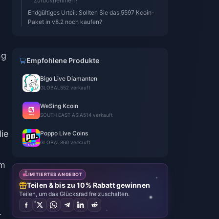
zurücknehmen?
Endgültiges Urteil: Sollten Sie das 5597 Kcoin-
Paket in v8.2 noch kaufen?
ng
Empfohlene Produkte
Bigo Live Diamanten
GLOBAL
552 verkauft
WeSing Kcoin
SOUTH EAST ASIA
514 verkauft
ie
Poppo Live Coins
GLOBAL
860 verkauft
im
LIMITIERTES ANGEBOT
Teilen & bis zu 10% Rabatt gewinnen
Teilen, um das Glücksrad freizuschalten.
.