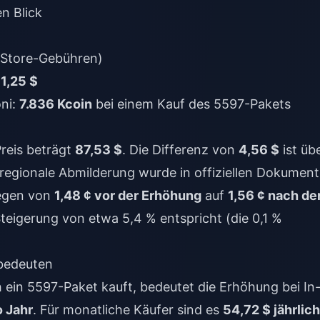
n Blick
Store-Gebühren)
1,25 $
ni:
7.836 Kcoin
bei einem Kauf des 5597-Pakets
Preis beträgt
87,53 $
. Die Differenz von
4,56 $
ist üb
e regionale Abmilderung wurde in offiziellen Dokumen
iegen von
1,48 ¢ vor der Erhöhung
auf
1,56 ¢ nach de
Steigerung von etwa 5,4 % entspricht (die 0,1 %
 bedeuten
h ein 5597-Paket kauft, bedeutet die Erhöhung bei In
 Jahr
. Für monatliche Käufer sind es
54,72 $ jährlich