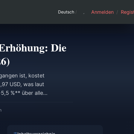
Anmelden
/
Regist
Deutsch
/
 Erhöhung: Die
26)
angen ist, kostet
,97 USD, was laut
5,5 %** über alle
n **1,56 Cent pro
te hinzurechnet –
n
ungs-Verhältnis pro
Inhaltsverzeichnis