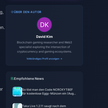
g,
ÜBER DEN AUTOR
en.
David Kim
Blockchain gaming researcher and Web3
specialist exploring the intersection of
cryptocurrency and gaming ecosystems.
Vollständiges Profil anzeigen →
Empfohlene News
er
So löst man den Code NCRCKYT8EF
für kostenlose Eggy-Münzen ein (Aug.
2026)
Taka Live 1.2.11 saugt nach dem