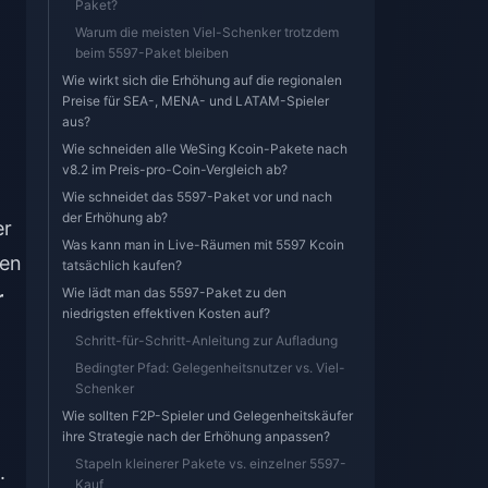
Paket?
Warum die meisten Viel-Schenker trotzdem
beim 5597-Paket bleiben
Wie wirkt sich die Erhöhung auf die regionalen
Preise für SEA-, MENA- und LATAM-Spieler
aus?
Wie schneiden alle WeSing Kcoin-Pakete nach
v8.2 im Preis-pro-Coin-Vergleich ab?
Wie schneidet das 5597-Paket vor und nach
der Erhöhung ab?
er
Was kann man in Live-Räumen mit 5597 Kcoin
ten
tatsächlich kaufen?
Wie lädt man das 5597-Paket zu den
r
niedrigsten effektiven Kosten auf?
Schritt-für-Schritt-Anleitung zur Aufladung
Bedingter Pfad: Gelegenheitsnutzer vs. Viel-
Schenker
Wie sollten F2P-Spieler und Gelegenheitskäufer
-
ihre Strategie nach der Erhöhung anpassen?
Stapeln kleinerer Pakete vs. einzelner 5597-
.
Kauf