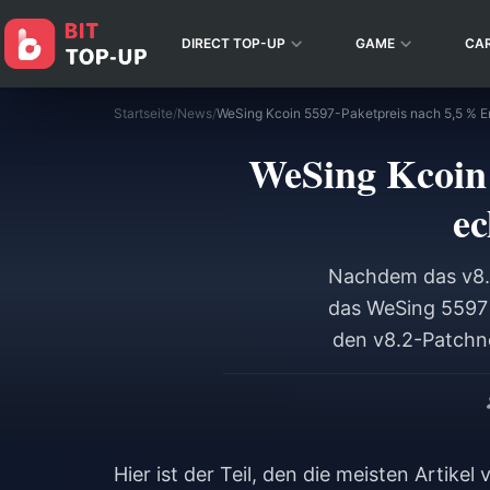
DIRECT TOP-UP
GAME
CA
Startseite
/
News
/
WeSing Kcoin 
ec
Nachdem das v8.2
das WeSing 5597 
den v8.2-Patchno
sechs Paketstufe
Kcoin** bzw. **1
womit es weiterhin
Hier ist der Teil, den die meisten Artik