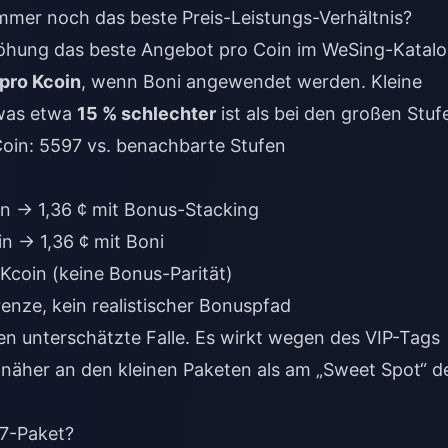
mmer noch das beste Preis-Leistungs-Verhältnis?
höhung das beste Angebot pro Coin im WeSing-Katalo
 pro Kcoin
, wenn Boni angewendet werden. Kleine
 was etwa
15 % schlechter
ist als bei den großen Stuf
oin: 5597 vs. benachbarte Stufen
oin → 1,36 ¢ mit Bonus-Stacking
in → 1,36 ¢ mit Boni
/Kcoin (keine Bonus-Parität)
renze, kein realistischer Bonuspfad
ten unterschätzte Falle. Es wirkt wegen des VIP-Tags
t näher an den kleinen Paketen als am „Sweet Spot“ d
97-Paket?