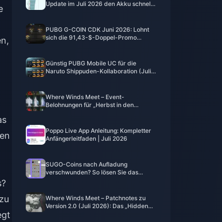
Update im Juli 2026 den Akku schnell
e
leer? Ursachen und Lösungen
-
PUBG G-COIN CDK Juni 2026: Lohnt
sich die 91,43-$-Doppel-Promo
en,
wirklich?
Günstig PUBG Mobile UC für die
Naruto Shippuden-Kollaboration (Juli
2026) kaufen: Kosten, beste Pakete &
sicheres Aufladen
Where Winds Meet – Event-
Belohnungen für „Herbst in den
Bergen“, Juli 2026: Vollständige Liste,
as
Währung und Priorität
Poppo Live App Anleitung: Kompletter
ren
Anfängerleitfaden | Juli 2026
SUGO-Coins nach Aufladung
verschwunden? So lösen Sie das
Problem und vermeiden 2026 Bans
s?
 zu
Where Winds Meet – Patchnotes zu
Version 2.0 (Juli 2026): Das „Hidden
egt
Mountain“-Update im Detail erklärt