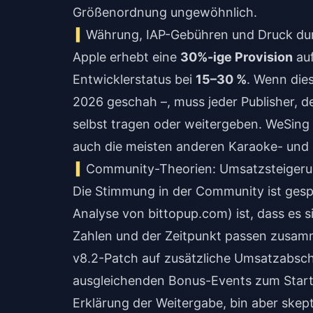
Größenordnung ungewöhnlich.
Währung, IAP-Gebühren und Druck dur
Apple erhebt eine
30%-ige Provision
auf
Entwicklerstatus bei
15–30 %
. Wenn die
2026 geschah –, muss jeder Publisher, d
selbst tragen oder weitergeben. WeSing 
auch die meisten anderen Karaoke- und 
Community-Theorien: Umsatzsteigerun
Die Stimmung in der Community ist gesp
Analyse von bittopup.com) ist, dass es 
Zahlen und der Zeitpunkt passen zusamm
v8.2-Patch auf zusätzliche Umsatzabsch
ausgleichenden Bonus-Events zum Start.
Erklärung der Weitergabe, bin aber skept