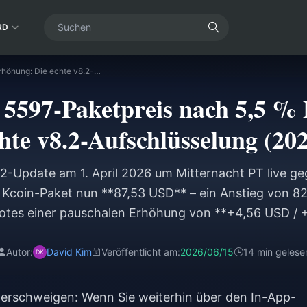
RD
WeSing Kcoin 5597-Paketpreis nach 5,5 % Erhöhung: Die echte v8.2-Aufschlüsselung (2026)
5597-Paketpreis nach 5,5 %
hte v8.2-Aufschlüsselung (20
-Update am 1. April 2026 um Mitternacht PT live geg
Kcoin-Paket nun **87,53 USD** – ein Anstieg von 82
tes einer pauschalen Erhöhung von **+4,56 USD / +
n hinweg entspricht. Das ergibt einen Basispreis vo
,36 Cent pro Kcoin**, wenn man die Bonus-Event-Ra
Autor:
David Kim
Veröffentlicht am:
2026/06/15
14 min gelese
 gleichauf mit dem 3731-Paket das beste Preis-Leist
Coin im gesamten Katalog bietet.
el verschweigen: Wenn Sie weiterhin über den In-App-