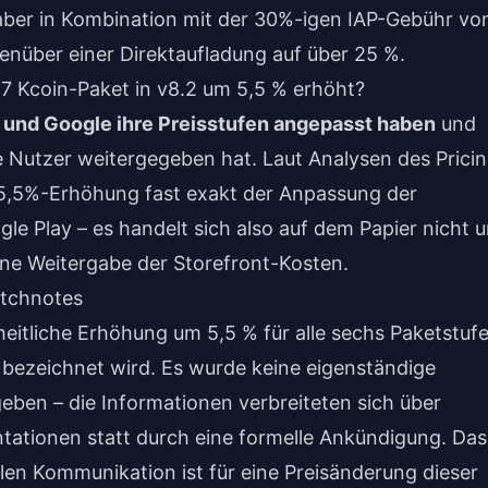
aber in Kombination mit der 30%-igen IAP-Gebühr vo
nüber einer Direktaufladung auf über 25 %.
7 Kcoin-Paket in v8.2 um 5,5 % erhöht?
 und Google ihre Preisstufen angepasst haben
und
e Nutzer weitergegeben hat. Laut Analysen des Prici
 5,5%-Erhöhung fast exakt der Anpassung der
le Play – es handelt sich also auf dem Papier nicht 
ne Weitergabe der Storefront-Kosten.
atchnotes
heitliche Erhöhung um 5,5 % für alle sechs Paketstufe
 bezeichnet wird. Es wurde keine eigenständige
ben – die Informationen verbreiteten sich über
tationen statt durch eine formelle Ankündigung. Das 
en Kommunikation ist für eine Preisänderung dieser