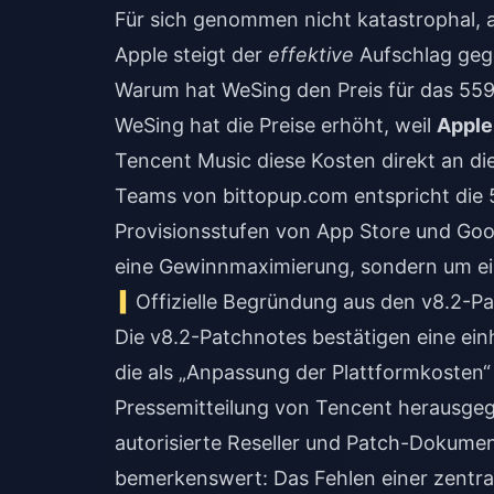
Für sich genommen nicht katastrophal, 
Apple steigt der
effektive
Aufschlag gege
Warum hat WeSing den Preis für das 559
WeSing hat die Preise erhöht, weil
Apple
Tencent Music diese Kosten direkt an di
Teams von bittopup.com entspricht die
Provisionsstufen von App Store und Goog
eine Gewinnmaximierung, sondern um ei
Offizielle Begründung aus den v8.2-P
Die v8.2-Patchnotes bestätigen eine ein
die als „Anpassung der Plattformkosten“
Pressemitteilung von Tencent herausgege
autorisierte Reseller und Patch-Dokumen
bemerkenswert: Das Fehlen einer zentral