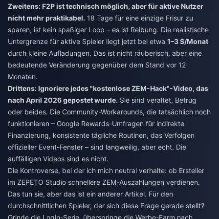
Zweitens: F2P ist technisch möglich, aber für aktive Nutzer
nicht mehr praktikabel.
18 Tage für eine einzige Frisur zu
sparen, ist kein spaßiger Loop – es ist Reibung. Die realistische
Untergrenze für aktive Spieler liegt jetzt bei etwa
1–3 $/Monat
durch kleine Aufladungen. Das ist nicht räuberisch, aber eine
bedeutende Veränderung gegenüber dem Stand vor 12
Monaten.
Drittens: Ignoriere jedes "kostenlose ZEM-Hack"-Video, das
nach April 2026 gepostet wurde.
Sie sind veraltet, Betrug
oder beides. Die Community-Workarounds, die tatsächlich noch
funktionieren – Google Rewards-Umfragen für indirekte
Finanzierung, konsistente tägliche Routinen, das Verfolgen
offizieller Event-Fenster – sind langweilig, aber echt. Die
auffälligen Videos sind es nicht.
Die Kontroverse, bei der ich mich neutral verhalte: ob Ersteller
im ZEPETO Studio schnellere ZEM-Auszahlungen verdienen.
Das tun sie, aber das ist ein anderer Artikel. Für den
durchschnittlichen Spieler, der sich diese Frage gerade stellt?
Grinde die Login-Serie, überspringe die Werbe-Farm nach