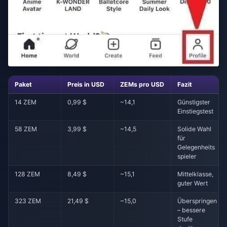
Paket
Preis in USD
ZEMs pro USD
Fazit
14 ZEM
0,99 $
~14,1
Günstigster
Einstiegstest
58 ZEM
3,99 $
~14,5
Solide Wahl
für
Gelegenheits
spieler
128 ZEM
8,49 $
~15,1
Mittelklasse,
guter Wert
323 ZEM
21,49 $
~15,0
Überspringen
– bessere
Stufe