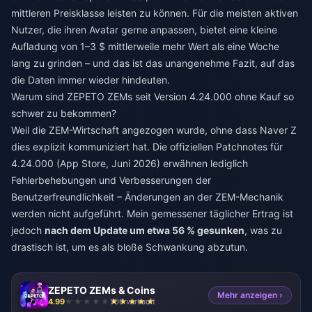
mittleren Preisklasse leisten zu können. Für die meisten aktiven
Nutzer, die ihren Avatar gerne anpassen, bietet eine kleine
Aufladung von 1–3 $ mittlerweile mehr Wert als eine Woche
lang zu grinden – und das ist das unangenehme Fazit, auf das
die Daten immer wieder hindeuten.
Warum sind ZEPETO ZEMs seit Version 4.24.000 ohne Kauf so
schwer zu bekommen?
Weil die ZEM-Wirtschaft angezogen wurde, ohne dass Naver Z
dies explizit kommuniziert hat. Die offiziellen Patchnotes für
4.24.000 (App Store, Juni 2026) erwähnen lediglich
Fehlerbehebungen und Verbesserungen der
Benutzerfreundlichkeit – Änderungen an der ZEM-Mechanik
werden nicht aufgeführt. Mein gemessener täglicher Ertrag ist
jedoch
nach dem Update um etwa 56 % gesunken
, was zu
drastisch ist, um es als bloße Schwankung abzutun.
ZEPETO ZEMs & Coins
Mehr anzeigen ›
4.99
700 verkauft