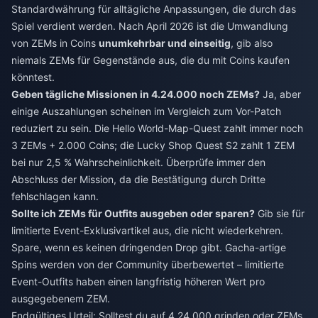
Standardwährung für alltägliche Anpassungen, die durch das
Spiel verdient werden. Nach April 2026 ist die Umwandlung
von ZEMs in Coins
unumkehrbar und einseitig
, gib also
niemals ZEMs für Gegenstände aus, die du mit Coins kaufen
könntest.
Geben tägliche Missionen in 4.24.000 noch ZEMs?
Ja, aber
einige Auszahlungen scheinen im Vergleich zum Vor-Patch
reduziert zu sein. Die Hello World-Map-Quest zahlt immer noch
3 ZEMs + 2.000 Coins; die Lucky Shop Quest S2 zahlt 1 ZEM
bei nur 2,5 % Wahrscheinlichkeit. Überprüfe immer den
Abschluss der Mission, da die Bestätigung durch Dritte
fehlschlagen kann.
Sollte ich ZEMs für Outfits ausgeben oder sparen?
Gib sie für
limitierte Event-Exklusivartikel aus, die nicht wiederkehren.
Spare, wenn es keinen dringenden Drop gibt. Gacha-artige
Spins werden von der Community überbewertet – limitierte
Event-Outfits haben einen langfristig höheren Wert pro
ausgegebenem ZEM.
Endgültiges Urteil: Solltest du auf 4.24.000 grinden oder ZEMs