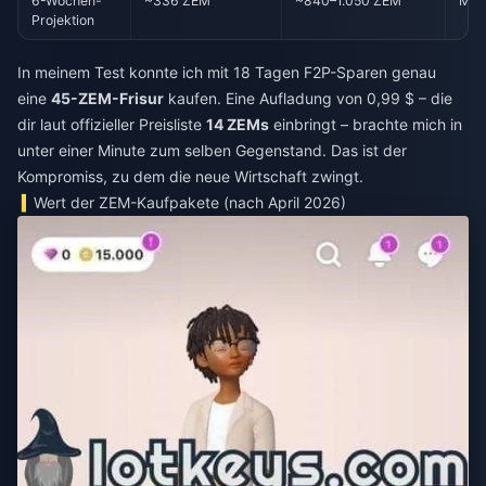
6-Wochen-
~336 ZEM
~840–1.050 ZEM
Mehr
Projektion
In meinem Test konnte ich mit 18 Tagen F2P-Sparen genau
eine
45-ZEM-Frisur
kaufen. Eine Aufladung von 0,99 $ – die
dir laut offizieller Preisliste
14 ZEMs
einbringt – brachte mich in
unter einer Minute zum selben Gegenstand. Das ist der
Kompromiss, zu dem die neue Wirtschaft zwingt.
Wert der ZEM-Kaufpakete (nach April 2026)