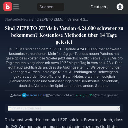
Suchen
Deutsch
/
Startseite
/
News
/
Sind ZEPETO ZEMs in Version 4.24.000 schwerer zu bekommen? Kostenlose Methoden über 14 Tage getestet
Sind ZEPETO ZEMs in Version 4.24.000 schwerer zu
bekommen? Kostenlose Methoden über 14 Tage
getestet
Ja – ZEMs sind nach dem ZEPETO-Update 4.24.000 spürbar schwerer
kostenlos zu verdienen. Mein 14-tägiger Test des neuen Patches hat
gezeigt, dass kostenlose Spieler jetzt durchschnittlich etwa 8,3 ZEMs pro
Tag erhalten, verglichen mit etwa 19 ZEMs pro Tag in Version 4.23.x. Dies
liegt hauptsächlich daran, dass die Abklingzeiten für Werbebelohnungen
verlängert wurden und einige Quest-Auszahlungen stillschweigend
gekürzt wurden. Die offiziellen Patch-Notes erwähnen lediglich
„Fehlerbehebungen und Verbesserungen der Benutzerfreundlichkeit“,
doch das Verhalten im Spiel spricht eine andere Sprache.
Autor:
Marcus Chen
Veröffentlicht am:
2026/06/15
14 min gelesen
Inhaltsverzeichnis
Du kannst weiterhin komplett F2P spielen. Erwarte jedoch, dass
du 2–3 Wochen sparen musst, um dir ein einzelnes Outfit der