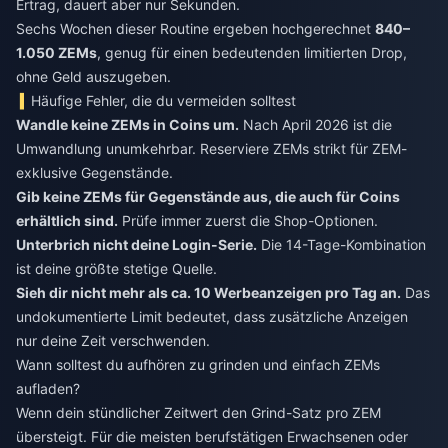
Ertrag, dauert aber nur Sekunden.
Sechs Wochen dieser Routine ergeben hochgerechnet
840–
1.050 ZEMs
, genug für einen bedeutenden limitierten Drop,
ohne Geld auszugeben.
Häufige Fehler, die du vermeiden solltest
Wandle keine ZEMs in Coins um.
Nach April 2026 ist die
Umwandlung unumkehrbar. Reserviere ZEMs strikt für ZEM-
exklusive Gegenstände.
Gib keine ZEMs für Gegenstände aus, die auch für Coins
erhältlich sind.
Prüfe immer zuerst die Shop-Optionen.
Unterbrich nicht deine Login-Serie.
Die 14-Tage-Kombination
ist deine größte stetige Quelle.
Sieh dir nicht mehr als ca. 10 Werbeanzeigen pro Tag an.
Das
undokumentierte Limit bedeutet, dass zusätzliche Anzeigen
nur deine Zeit verschwenden.
Wann solltest du aufhören zu grinden und einfach ZEMs
aufladen?
Wenn dein stündlicher Zeitwert den Grind-Satz pro ZEM
übersteigt. Für die meisten berufstätigen Erwachsenen oder