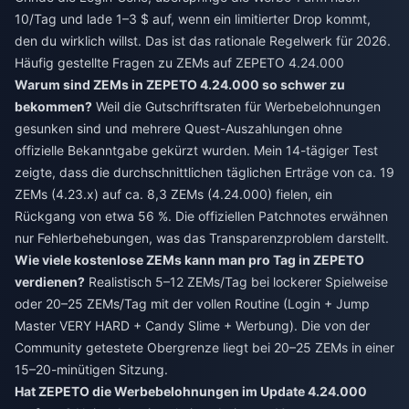
10/Tag und lade 1–3 $ auf, wenn ein limitierter Drop kommt,
den du wirklich willst. Das ist das rationale Regelwerk für 2026.
Häufig gestellte Fragen zu ZEMs auf ZEPETO 4.24.000
Warum sind ZEMs in ZEPETO 4.24.000 so schwer zu
bekommen?
Weil die Gutschriftsraten für Werbebelohnungen
gesunken sind und mehrere Quest-Auszahlungen ohne
offizielle Bekanntgabe gekürzt wurden. Mein 14-tägiger Test
zeigte, dass die durchschnittlichen täglichen Erträge von ca. 19
ZEMs (4.23.x) auf ca. 8,3 ZEMs (4.24.000) fielen, ein
Rückgang von etwa 56 %. Die offiziellen Patchnotes erwähnen
nur Fehlerbehebungen, was das Transparenzproblem darstellt.
Wie viele kostenlose ZEMs kann man pro Tag in ZEPETO
verdienen?
Realistisch 5–12 ZEMs/Tag bei lockerer Spielweise
oder 20–25 ZEMs/Tag mit der vollen Routine (Login + Jump
Master VERY HARD + Candy Slime + Werbung). Die von der
Community getestete Obergrenze liegt bei 20–25 ZEMs in einer
15–20-minütigen Sitzung.
Hat ZEPETO die Werbebelohnungen im Update 4.24.000