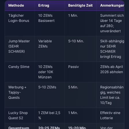
Methode
Ertrag
Benötigte Zeit
Anmerkungen
Täglicher
10 ZEMs
1 Min.
Summiert sich
Login-Bonus
Basiswert
über 14 Tage
auf 280;
unverändert
Jump Master
Variable
5–10 Min.
Skill-abhängig;
(SEHR
ZEMs
nur SEHR
SCHWER)
SCHWER
bringt Ertrag
Candy Slime
10 ZEMs
Passiv
ZEMs ab April
oder
10K
2026 abholen
Münzen
Werbung +
5–10 ZEMs
5 Min.
Regionsabhän
Tapjoy-
gig, weiches
Quests
Limit bei ca.
10/Tag
Lucky Shop
1 ZEM bei 2,5
1 Min.
Effektiv eine
Quest S2
%
Lotterie
Gesamtsum
20–25 ZEMs
15–20 Min.
Von der