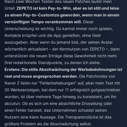
Nach zwei Wochen Testen des neuen Patches lautet mein
Urteil:
ZEPETO ist kein Pay-to-Win, aber es ist still und leise
zu einem Pay-to-Customize geworden, wenn man in einem
vernünftigen Tempo vorankommen will.
Diese
Unterscheidung ist wichtig. Du kannst immer noch spielen,
Kontakte knüpfen und die App genießen, ohne Geld
auszugeben. Aber wenn du jemand bist, der seinen Avatar
wöchentlich aktualisiert – der Kernnutzen von ZEPETO –, dann
unterstützen die neuen Erträge diese Gewohnheit nicht mehr.
Drei redaktionelle Standpunkte, zu denen ich stehe:
Erstens: Die stille Abschwächung der Werbebelohnungen ist
real und muss angesprochen werden.
Die Patchnotes von
Naver Z listen nur "Fehlerbehebungen" auf, aber mein Test mit
20 Werbeanzeigen, bei dem nur 11 erfolgreich gutgeschrieben
wurden, ist über mehrere Tage hinweg zu konsistent, um ihn
abzutun. Ob es sich um eine absichtliche Drosselung oder
einen Fehler handelt, das Unternehmen schuldet seinen
Nutzern eine klare Aussage. Die Transparenzlücke ist das
größere Problem als die Abschwächung selbst.