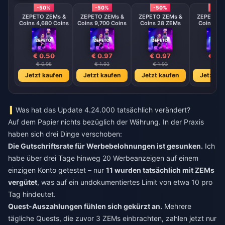
-50%
-50%
-50%
-50
ZEPETO ZEMs &
ZEPETO ZEMs &
ZEPETO ZEMs &
ZEPETO Z
Coins 4,680 Coins
Coins 9,700 Coins
Coins 28 ZEMs
Coins 58
€ 0.50
€ 0.97
€ 0.97
€ 1.
€ 0.98
€ 1.93
€ 1.93
€ 3.8
Jetzt kaufen
Jetzt kaufen
Jetzt kaufen
Jetzt ka
Was hat das Update 4.24.000 tatsächlich verändert?
Auf dem Papier nichts bezüglich der Währung. In der Praxis
haben sich drei Dinge verschoben:
Die Gutschriftsrate für Werbebelohnungen ist gesunken.
Ich
habe über drei Tage hinweg 20 Werbeanzeigen auf einem
einzigen Konto getestet – nur
11 wurden tatsächlich mit ZEMs
vergütet
, was auf ein undokumentiertes Limit von etwa 10 pro
Tag hindeutet.
Quest-Auszahlungen fühlen sich gekürzt an.
Mehrere
tägliche Quests, die zuvor 3 ZEMs einbrachten, zahlen jetzt nur