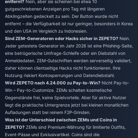
entfernt?
Nein, aber sie scheinen bei etwa 10
gutgeschriebenen Anzeigen pro Tag mit längeren
Abklingzeiten gedeckelt zu sein. Der Button wurde nicht
entfernt – die Verfügbarkeit ist nur geringer, besonders in Korea
und den USA im Vergleich zu Indonesien.
Sind ZEM-Generatoren oder Hacks sicher in ZEPETO?
Nein.
Jeder getestete Generator im Jahr 2026 ist eine Phishing-Seite,
eine betrügerische Umfrage-Schleife oder ein Diebstahl von
Anmeldedaten. ZEM-Gutschriften werden serverseitig validiert,
daher können clientseitige Hacks nicht funktionieren. Ihre
Nutzung riskiert Kontosperrungen und Datendiebstahl.
Wird ZEPETO nach 4.24.000 zu Pay-to-Win?
Nicht Pay-to-
Win – Pay-to-Customize. ZEMs schalten kosmetische
Gegenstände frei, keine Spielvorteile. Aber für aktive Nutzer
liegt die praktische Untergrenze jetzt bei kleinen monatlichen
Aufladungen statt bei reinem F2P-Grinden.
Was ist der Unterschied zwischen ZEMs und Coins in
ZEPETO?
ZEMs sind Premium-Währung für limitierte Outfits,
Event-Pässe und Exklusivartikel. Coins sind die