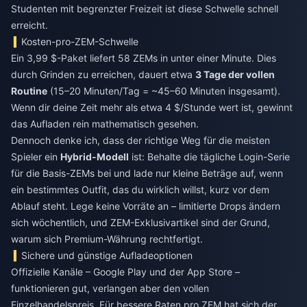
Studenten mit begrenzter Freizeit ist diese Schwelle schnell
erreicht.
Kosten-pro-ZEM-Schwelle
Ein 3,99 $-Paket liefert 58 ZEMs in unter einer Minute. Dies
durch Grinden zu erreichen, dauert etwa
3 Tage der vollen
Routine
(15–20 Minuten/Tag = ~45–60 Minuten insgesamt).
Wenn dir deine Zeit mehr als etwa 4 $/Stunde wert ist, gewinnt
das Aufladen rein mathematisch gesehen.
Dennoch denke ich, dass der richtige Weg für die meisten
Spieler ein
Hybrid-Modell
ist: Behalte die tägliche Login-Serie
für die Basis-ZEMs bei und lade nur kleine Beträge auf, wenn
ein bestimmtes Outfit, das du wirklich willst, kurz vor dem
Ablauf steht. Lege keine Vorräte an – limitierte Drops ändern
sich wöchentlich, und ZEM-Exklusivartikel sind der Grund,
warum sich Premium-Währung rechtfertigt.
Sichere und günstige Aufladeoptionen
Offizielle Kanäle – Google Play und der App Store –
funktionieren gut, verlangen aber den vollen
Einzelhandelspreis. Für bessere Raten pro ZEM hat sich der