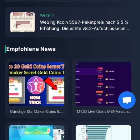
Weiter
WeSing Kcoin 5597-Paketpreis nach 5,5 %
Erhöhung: Die echte v8.2-Aufschlüsselung
(2026)
Empfohlene News
Günstige StarMaker Coins für
MICO Live Coins MENA nach v
die SupernovaX 2026 Audition
5.2: Günstigste Angebote 2026
s (12-23 % Rabatt)