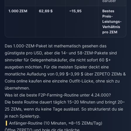
darüber
1.000 ZEM
62,69 $
~15,95
Bestes
Preis-
Leistungs-
Verhältnis
pro ZEM
Das 1.000-ZEM-Paket ist mathematisch gesehen das
günstigste pro USD, aber die 14- und 58-ZEM-Pakete sind
sinnvoller für Gelegenheitskäufer, die nicht sofort 60 $+
ausgeben möchten. Für die meisten Spieler deckt eine
monatliche Aufladung von 0,99 $–3,99 $ über
ZEPETO ZEMs &
Coins online kaufen
eine einzelne Outfit-Lücke, ohne sich zu
übernehmen.
Was ist die beste F2P-Farming-Routine unter 4.24.000?
Die beste Routine dauert täglich 15–20 Minuten und bringt 20–
25 ZEMs, wenn du keine Tage auslässt. So strukturierst du sie
je nach Spielertyp.
Anfänger-Routine (10 Minuten, ≈8–15 ZEMs/Tag)
Öffne ZEPETO und hole dir die tägliche