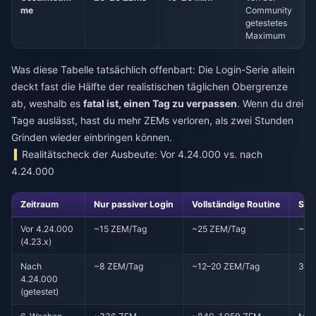
me
Community
getestetes
Maximum
Was diese Tabelle tatsächlich offenbart: Die Login-Serie allein
deckt fast die Hälfte der realistischen täglichen Obergrenze
ab, weshalb es
fatal ist, einen Tag zu verpassen
. Wenn du drei
Tage auslässt, hast du mehr ZEMs verloren, als zwei Stunden
Grinden wieder einbringen können.
Realitätscheck der Ausbeute: Vor 4.24.000 vs. nach
4.24.000
Zeitraum
Nur passiver Login
Vollständige Routine
Spei
Vor 4.24.000
~15 ZEM/Tag
~25 ZEM/Tag
~2 
(4.23.x)
Nach
~8 ZEM/Tag
~12–20 ZEM/Tag
3–5
4.24.000
(getestet)