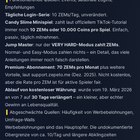
Empfehlungen
Tägliche Login-Serie
: 10 ZEMs/Tag, unverändert.
Candy Slime Minispiel
: zahlt laut offiziellem TikTok-Tutorial
immer noch
10 ZEMs oder 10.000 Coins pro Spiel
. Einfach,
passiv, täglich mitnehmen.
Jump Master
: nur der
VERY HARD-Modus zahlt ZEMs
.
Normal- und Easy-Modus zahlen nichts – ein Detail, das viele
Anleitungen immer noch falsch darstellen.
Premium-Abonnement
:
70 ZEMs pro Monat
plus weitere
Vorteile, laut support.zepeto.me (Dez. 2025). Nicht kostenlos,
aber die Rate pro ZEM ist für aktive Spieler fair.
Ablauf von kostenloser Währung
: wurde vom 19. März 2026
an von 7 auf
30 Tage verlängert
– ein kleiner, aber echter
Gewinn an Lebensqualität.
Abgeschwächte Quellen: Häufigkeit von Werbebelohnungen,
Umfrage-Walls
Werbebelohnungen sind das Hauptopfer. Die undokumentierte
Obergrenze von ca. 10/Tag und längere Abklingzeiten