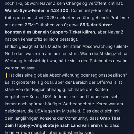
noch 1–2, obwohl Naver Z kein Changelog veröffentlicht hat.
Wallet-Sync-Fehler in 4.24.100.
Community-Berichte
(bittopup.com, Juni 2026) meldeten vorübergehende Probleme
mit einem ZEM-Guthaben von 0; etwa
85 % der Nutzer
konnten dies über ein Support-Ticket klären
, aber Naver Z
hat den Fehler offiziell nicht bestätigt.
Ehrlich gesagt ist das Muster der stillen Abschwächung (Silent-
Nerf) das, was mich am meisten stört. Wenn die Abklingzeit für
Werbung beabsichtigt war, hätte sie in den Patchnotes erwähnt
werden müssen.
Ist dies eine globale Abschwächung oder regionsspezifisch?
Es ist größtenteils global, aber der Bereich der Offerwalls ist
stark von der Region abhängig. Ich habe drei Konten
verglichen – Korea, USA, Indonesien – und Indonesien sieht
immer noch spürbar häufiger Werbeangebote. Korea war am
geizigsten, die USA lagen im Mittelfeld. Dies deckt sich mit
dem langjährigen Konsens der Community, dass
Grab That
Zem (Tapjoy)-Angebote je nach Land variieren
und dass
hohe Erträge möglich, aber unbeständig sind.