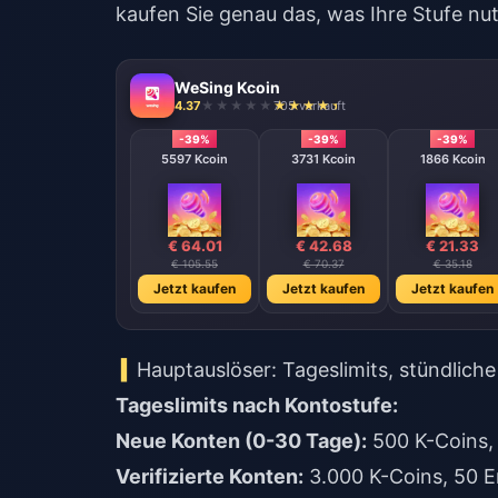
kaufen Sie genau das, was Ihre Stufe nu
WeSing Kcoin
4.37
705 verkauft
-39%
-39%
-39%
5597 Kcoin
3731 Kcoin
1866 Kcoin
€ 64.01
€ 42.68
€ 21.33
€ 105.55
€ 70.37
€ 35.18
Jetzt kaufen
Jetzt kaufen
Jetzt kaufen
Hauptauslöser: Tageslimits, stündlich
Tageslimits nach Kontostufe:
Neue Konten (0-30 Tage):
500 K-Coins,
Verifizierte Konten:
3.000 K-Coins, 50 E