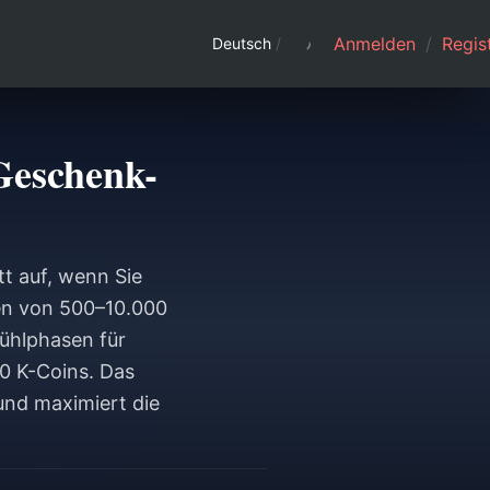
Anmelden
/
Regist
Deutsch
/
Geschenk-
t auf, wenn Sie
en von 500–10.000
kühlphasen für
0 K-Coins. Das
und maximiert die