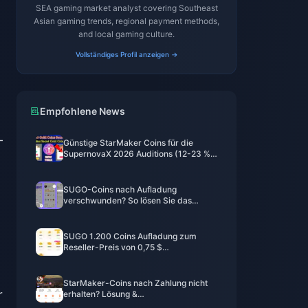
SEA gaming market analyst covering Southeast
Asian gaming trends, regional payment methods,
and local gaming culture.
Vollständiges Profil anzeigen →
Empfohlene News
-
Günstige StarMaker Coins für die
SupernovaX 2026 Auditions (12-23 %
Rabatt)
SUGO-Coins nach Aufladung
verschwunden? So lösen Sie das
Problem und vermeiden 2026 Bans
SUGO 1.200 Coins Aufladung zum
Reseller-Preis von 0,75 $
(Preisprüfung Juni 2026)
StarMaker-Coins nach Zahlung nicht
r
erhalten? Lösung &
Wiederherstellungsleitfaden für Juni