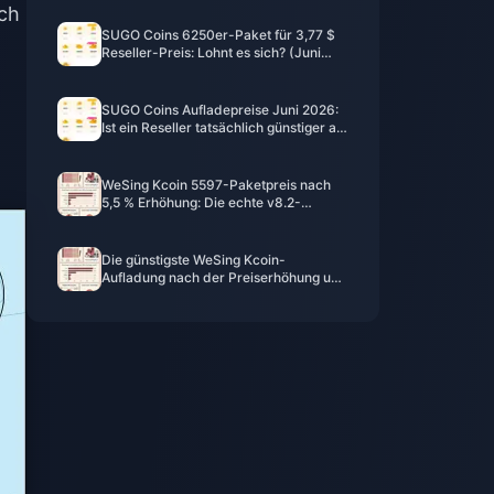
och
2026
SUGO Coins 6250er-Paket für 3,77 $
Reseller-Preis: Lohnt es sich? (Juni
2026)
SUGO Coins Aufladepreise Juni 2026:
Ist ein Reseller tatsächlich günstiger als
der offizielle Weg?
WeSing Kcoin 5597-Paketpreis nach
5,5 % Erhöhung: Die echte v8.2-
Aufschlüsselung (2026)
Die günstigste WeSing Kcoin-
Aufladung nach der Preiserhöhung um
5,5 % im Jahr 2026: Echte
Berechnungen, getestete Kanäle, Fazit