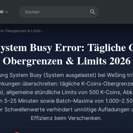
RD
WeSing System Busy Error: Tägliche Geschenk-Obergrenzen & Limits 2026
ystem Busy Error: Tägliche 
Obergrenzen & Limits 2026
ung System Busy (System ausgelastet) bei WeSing trit
nkungen überschreiten: tägliche K-Coins-Obergrenz
e), allgemeine stündliche Limits von 500 K-Coins, Ab
 5–25 Minuten sowie Batch-Maxima von 1.000–2.50
er Schwellenwerte verhindert unnötige Aufladungen 
Effizienz beim Verschenken.