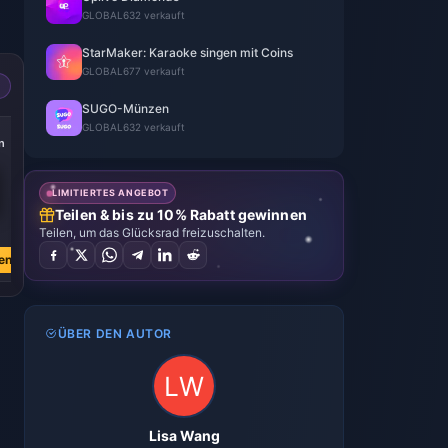
GLOBAL
632 verkauft
StarMaker: Karaoke singen mit Coins
GLOBAL
677 verkauft
SUGO-Münzen
-39%
-39%
-39%
GLOBAL
632 verkauft
n
2062 Kcoin
1031 Kcoin
515 Kcoin
LIMITIERTES ANGEBOT
Teilen & bis zu 10% Rabatt gewinnen
€ 24.50
€ 12.25
€ 6.13
Teilen, um das Glücksrad freizuschalten.
€ 40.34
€ 20.18
€ 10.08
en
Jetzt kaufen
Jetzt kaufen
Jetzt kaufen
ÜBER DEN AUTOR
Lisa Wang