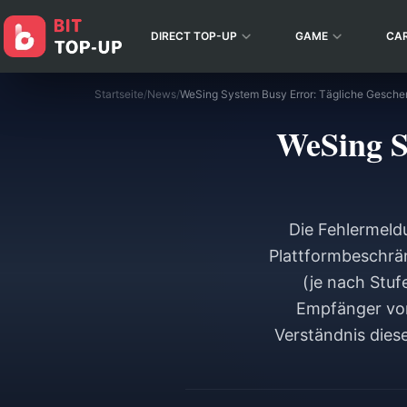
DIRECT TOP-UP
GAME
CA
Startseite
/
News
/
WeSing S
Die Fehlermeld
Plattformbeschrä
(je nach Stuf
Empfänger von
Verständnis dies