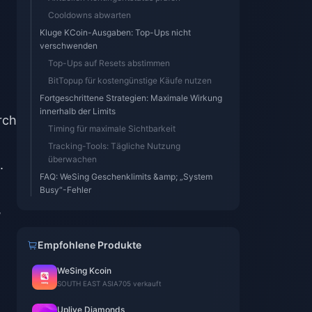
Cooldowns abwarten
Kluge KCoin-Ausgaben: Top-Ups nicht
verschwenden
Top-Ups auf Resets abstimmen
BitTopup für kostengünstige Käufe nutzen
Fortgeschrittene Strategien: Maximale Wirkung
innerhalb der Limits
rch
Timing für maximale Sichtbarkeit
Tracking-Tools: Tägliche Nutzung
überwachen
.
FAQ: WeSing Geschenklimits &amp; „System
Busy“-Fehler
,
Empfohlene Produkte
WeSing Kcoin
SOUTH EAST ASIA
705 verkauft
Uplive Diamonds