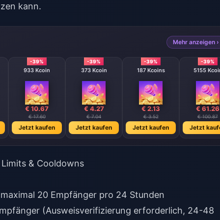
tzen kann.
Mehr anzeigen ›
-39%
-39%
-39%
-39%
933 Kcoin
373 Kcoin
187 Kcoins
5155 Kcoi
€ 10.67
€ 4.27
€ 2.13
€ 61.26
€ 17.60
€ 7.04
€ 3.52
€ 100.87
Jetzt kaufen
Jetzt kaufen
Jetzt kaufen
Jetzt kauf
e Limits & Cooldowns
 maximal 20 Empfänger pro 24 Stunden
mpfänger (Ausweisverifizierung erforderlich, 24-48