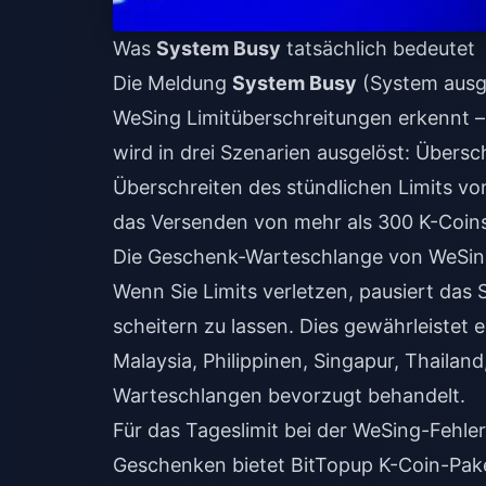
Was
System Busy
tatsächlich bedeutet
Die Meldung
System Busy
(System ausge
WeSing Limitüberschreitungen erkennt – 
wird in drei Szenarien ausgelöst: Übersc
Überschreiten des stündlichen Limits v
das Versenden von mehr als 300 K-Coins
Die Geschenk-Warteschlange von WeSing 
Wenn Sie Limits verletzen, pausiert das 
scheitern zu lassen. Dies gewährleistet 
Malaysia, Philippinen, Singapur, Thailan
Warteschlangen bevorzugt behandelt.
Für das
Tageslimit bei der WeSing-Fehl
Geschenken
bietet BitTopup K-Coin-Pake