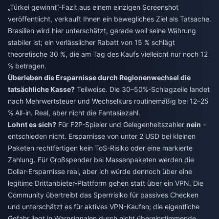
„Türkei gewinnt“-Fazit aus einem einzigen Screenshot
veröffentlicht, verkauft Ihnen ein bewegliches Ziel als Tatsache.
Brasilien wird hier unterschätzt, gerade weil seine Währung
stabiler ist; ein verlässlicher Rabatt von 15 % schlägt
theoretische 30 %, die am Tag des Kaufs vielleicht nur noch 12
% betragen.
Überleben die Ersparnisse durch Regionenwechsel die
tatsächliche Kasse?
Teilweise. Die 30–50%-Schlagzeile landet
nach Mehrwertsteuer und Wechselkurs routinemäßig bei 12–25
% All-in. Real, aber nicht die Fantasiezahl.
Lohnt es sich?
Für F2P-Spieler und Gelegenheitszahler
nein
–
entschieden nicht. Ersparnisse von unter 2 USD bei kleinen
Paketen rechtfertigen kein ToS-Risiko oder eine markierte
Zahlung. Für Großspender bei Massenpaketen werden die
Dollar-Ersparnisse real, aber ich würde dennoch über eine
legitime Drittanbieter-Plattform gehen statt über ein VPN. Die
Community übertreibt das Sperrrisiko für passives Checken
und unterschätzt es für aktives VPN-Kaufen; die eigentliche
Gefahr liegt in Warnsignalen durch nicht übereinstimmende