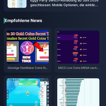
Eggy Party Switch-Aufladung ab Juni 2026
geschlossen: Mobile Optionen, die wirklich
funktionieren
Empfohlene News
Günstige StarMaker Coins für
MICO Live Coins MENA nach v
die SupernovaX 2026 Audition
5.2: Günstigste Angebote 2026
s (12-23 % Rabatt)