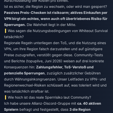
Aufschlüsselung der Kosten pro Einheit.
Ist es sicher, die Region zu wechseln, oder wird man gesperrt?
Passives Preis-Checken ist risikoarm; aktives Einkaufen per
VPN birgt ein echtes, wenn auch oft übertriebenes Risiko für
Sperrungen.
Die Wahrheit liegt in der Mitte.
Was sagen die Nutzungsbedingungen von Whiteout Survival
tatsächlich?
Regionale Regeln unterliegen den ToS, und die Nutzung eines
VPN, um Ihre Region falsch darzustellen und auf günstigere
Preise zuzugreifen, verstößt gegen diese. Community-Tests
und Berichte (topuplive, Juni 2026) weisen auf drei konkrete
Konsequenzen hin:
Zahlungsfehler, ToS-Verstoß und
potenzielle Sperrungen
, zuzüglich zusätzlicher Gebühren
durch Währungsinkongruenzen. Unser Leitfaden zu VPN- und
Regionenwechsel-Risiken schlüsselt auf, was toleriert wird und
was tatsächlich strafbar ist.
Wie hoch ist das reale Sperrrisiko laut Community?
Ich habe unsere Allianz-Discord-Gruppe mit
ca. 40 aktiven
Spielern
befragt und festgestellt, dass
3 die Region