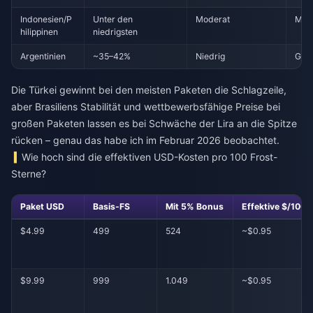
Indonesien/P
Unter den
Moderat
Mitt
hilippinen
niedrigsten
Argentinien
~35–42%
Niedrig
Gro
Die Türkei gewinnt bei den meisten Paketen die Schlagzeile,
aber Brasiliens Stabilität und wettbewerbsfähige Preise bei
großen Paketen lassen es bei Schwäche der Lira an die Spitze
rücken – genau das habe ich im Februar 2026 beobachtet.
Wie hoch sind die effektiven USD-Kosten pro 100 Frost-
Sterne?
Paket USD
Basis-FS
Mit 5% Bonus
Effektive $/100 
$4.99
499
524
~$0.95
$9.99
999
1.049
~$0.95