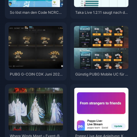
So löst man den Code NCRCK
Taka Live 1.2.11 saugt nach de
YT8EF für kostenlose Eggy-M
m Update im Juli 2026 den Akk
ünzen ein (Aug. 2026)
u schnell leer? Ursachen und L
ösungen
PUBG G-COIN CDK Juni 2026:
Günstig PUBG Mobile UC für di
Lohnt sich die 91,43-$-Doppel
e Naruto Shippuden-Kollaborat
-Promo wirklich?
ion (Juli 2026) kaufen: Kosten,
beste Pakete & sicheres Auflad
en
Where Winds Meet – Event-Bel
Poppo Live App Anleitung: Ko