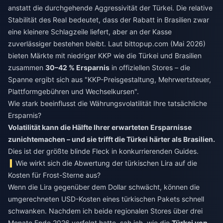
anstatt die durchgehende Aggressivität der Türkei. Die relative
Stabilität des Real bedeutet, dass der Rabatt in Brasilien zwar
eine kleinere Schlagzeile liefert, aber an der Kasse
zuverlässiger bestehen bleibt. Laut bittopup.com (Mai 2026)
bieten Märkte mit niedriger KKP wie die Türkei und Brasilien
zusammen
30–42 % Ersparnis
in offiziellen Stores – die
Spanne ergibt sich aus "KKP-Preisgestaltung, Mehrwertsteuer,
Plattformgebühren und Wechselkursen".
Wie stark beeinflusst die Währungsvolatilität Ihre tatsächliche
Ersparnis?
Volatilität kann die Hälfte Ihrer erwarteten Ersparnisse
zunichtemachen – und sie trifft die Türkei härter als Brasilien.
Dies ist der größte blinde Fleck in konkurrierenden Guides.
Wie wirkt sich die Abwertung der türkischen Lira auf die
Kosten für Frost-Sterne aus?
Wenn die Lira gegenüber dem Dollar schwächt, können die
umgerechneten USD-Kosten eines türkischen Pakets schnell
schwanken. Nachdem ich beide regionalen Stores über drei
Monate Ende 2026 verfolgt hatte, sah ich, wie die
Türkei von