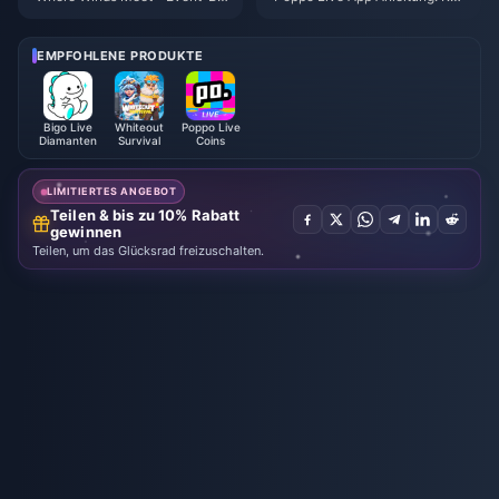
ohnungen für „Herbst in den Be
mpletter Anfängerleitfaden | Ju
rgen“, Juli 2026: Vollständige Li
li 2026
ste, Währung und Priorität
EMPFOHLENE PRODUKTE
Bigo Live
Whiteout
Poppo Live
Diamanten
Survival
Coins
LIMITIERTES ANGEBOT
Teilen & bis zu 10% Rabatt
gewinnen
Teilen, um das Glücksrad freizuschalten.