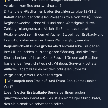
Vergleich zum Regionenwechsel ab?
Drittanbieter-Plattformen bieten Berichten zufolge
12–31 %
Rabatt
gegenüber offiziellen Preisen (Artikel von 2026) – ohne
Regionenwechsel, ohne VPN und ohne Warnsignale durch
Zahlungsinkongruenzen. Als ich die Ersparnisse durch
Regionenwechsel mit dem einfachen Stapeln von Erstkauf- und
Event-Boni über einen legitimen Weg verglich,
war die
Bequemlichkeitslücke größer als die Preislücke
. Sie geben
Ihre UID an, zahlen in Ihrer eigenen Währung, und die Frost-
Sterne landen auf Ihrem Konto. Speziell für den auf Brasilien
basierenden Wert lohnt es sich,
Whiteout Survival Frost Star
Auflade-Rabatt Brasilien
mit dem offiziellen Store zu
vergleichen, bevor Sie sich festlegen.
Wie stapelt man Erstkauf- und Event-Boni für maximalen
Wert?
Lösen Sie den
Erstauflade-Bonus
bei Ihrem ersten
qualifizierenden Paket aus – es ist ein einmaliger Multiplikator,
den Sie niemals verschwenden sollten.