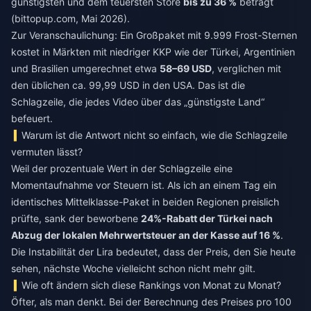
günstigsten und dem teuersten Store
bis zu 36 %
beträgt
(bittopup.com, Mai 2026).
Zur Veranschaulichung: Ein Großpaket mit 9.999 Frost-Sternen
kostet in Märkten mit niedriger KKP wie der Türkei, Argentinien
und Brasilien umgerechnet etwa
58–69 USD
, verglichen mit
den üblichen ca. 99,99 USD in den USA. Das ist die
Schlagzeile, die jedes Video über das „günstigste Land“
befeuert.
Warum ist die Antwort nicht so einfach, wie die Schlagzeile
vermuten lässt?
Weil der prozentuale Wert in der Schlagzeile eine
Momentaufnahme vor Steuern ist. Als ich an einem Tag ein
identisches Mittelklasse-Paket in beiden Regionen preislich
prüfte, sank der beworbene
24%-Rabatt der Türkei nach
Abzug der lokalen Mehrwertsteuer an der Kasse auf 16 %
.
Die Instabilität der Lira bedeutet, dass der Preis, den Sie heute
sehen, nächste Woche vielleicht schon nicht mehr gilt.
Wie oft ändern sich diese Rankings von Monat zu Monat?
Öfter, als man denkt. Bei der Berechnung des Preises pro 100