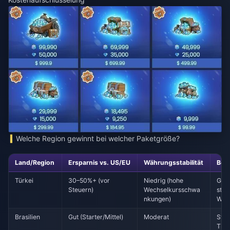
Welche Region gewinnt bei welcher Paketgröße?
Land/Region
Ersparnis vs. US/EU
Währungsstabilität
Best
Türkei
30–50%+ (vor
Niedrig (hohe
Groß
Steuern)
Wechselkursschwa
stab
nkungen)
Wec
Brasilien
Gut (Starter/Mittel)
Moderat
Star
Tier