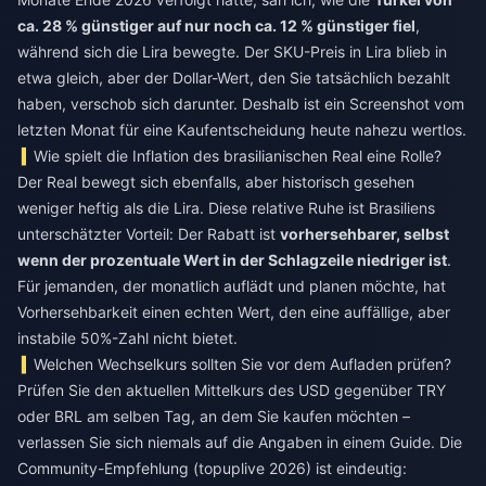
ca. 28 % günstiger auf nur noch ca. 12 % günstiger fiel
,
während sich die Lira bewegte. Der SKU-Preis in Lira blieb in
etwa gleich, aber der Dollar-Wert, den Sie tatsächlich bezahlt
haben, verschob sich darunter. Deshalb ist ein Screenshot vom
letzten Monat für eine Kaufentscheidung heute nahezu wertlos.
Wie spielt die Inflation des brasilianischen Real eine Rolle?
Der Real bewegt sich ebenfalls, aber historisch gesehen
weniger heftig als die Lira. Diese relative Ruhe ist Brasiliens
unterschätzter Vorteil: Der Rabatt ist
vorhersehbarer, selbst
wenn der prozentuale Wert in der Schlagzeile niedriger ist
.
Für jemanden, der monatlich auflädt und planen möchte, hat
Vorhersehbarkeit einen echten Wert, den eine auffällige, aber
instabile 50%-Zahl nicht bietet.
Welchen Wechselkurs sollten Sie vor dem Aufladen prüfen?
Prüfen Sie den aktuellen Mittelkurs des USD gegenüber TRY
oder BRL am selben Tag, an dem Sie kaufen möchten –
verlassen Sie sich niemals auf die Angaben in einem Guide. Die
Community-Empfehlung (topuplive 2026) ist eindeutig: