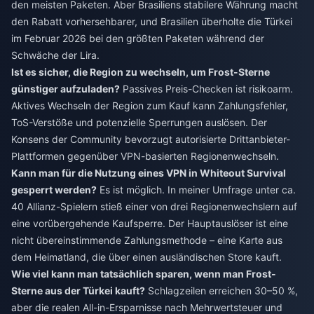
den meisten Paketen. Aber Brasiliens stabilere Währung macht
den Rabatt vorhersehbarer, und Brasilien überholte die Türkei
im Februar 2026 bei den größten Paketen während der
Schwäche der Lira.
Ist es sicher, die Region zu wechseln, um Frost-Sterne
günstiger aufzuladen?
Passives Preis-Checken ist risikoarm.
Aktives Wechseln der Region zum Kauf kann Zahlungsfehler,
ToS-Verstöße und potenzielle Sperrungen auslösen. Der
Konsens der Community bevorzugt autorisierte Drittanbieter-
Plattformen gegenüber VPN-basierten Regionenwechseln.
Kann man für die Nutzung eines VPN in Whiteout Survival
gesperrt werden?
Es ist möglich. In meiner Umfrage unter ca.
40 Allianz-Spielern stieß einer von drei Regionenwechslern auf
eine vorübergehende Kaufsperre. Der Hauptauslöser ist eine
nicht übereinstimmende Zahlungsmethode – eine Karte aus
dem Heimatland, die über einen ausländischen Store kauft.
Wie viel kann man tatsächlich sparen, wenn man Frost-
Sterne aus der Türkei kauft?
Schlagzeilen erreichen 30–50 %,
aber die realen All-in-Ersparnisse nach Mehrwertsteuer und