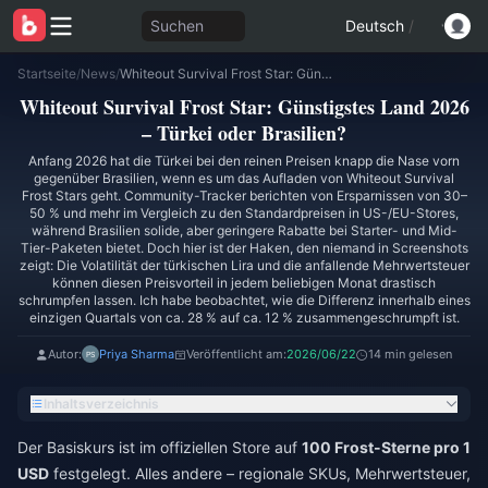
Suchen
Deutsch
/
Startseite
/
News
/
Whiteout Survival Frost Star: Günstigstes Land 2026 – Türkei oder Brasilien?
Whiteout Survival Frost Star: Günstigstes Land 2026
– Türkei oder Brasilien?
Anfang 2026 hat die Türkei bei den reinen Preisen knapp die Nase vorn
gegenüber Brasilien, wenn es um das Aufladen von Whiteout Survival
Frost Stars geht. Community-Tracker berichten von Ersparnissen von 30–
50 % und mehr im Vergleich zu den Standardpreisen in US-/EU-Stores,
während Brasilien solide, aber geringere Rabatte bei Starter- und Mid-
Tier-Paketen bietet. Doch hier ist der Haken, den niemand in Screenshots
zeigt: Die Volatilität der türkischen Lira und die anfallende Mehrwertsteuer
können diesen Preisvorteil in jedem beliebigen Monat drastisch
schrumpfen lassen. Ich habe beobachtet, wie die Differenz innerhalb eines
einzigen Quartals von ca. 28 % auf ca. 12 % zusammengeschrumpft ist.
Autor:
Priya Sharma
Veröffentlicht am:
2026/06/22
14 min gelesen
Inhaltsverzeichnis
Der Basiskurs ist im offiziellen Store auf
100 Frost-Sterne pro 1
USD
festgelegt. Alles andere – regionale SKUs, Mehrwertsteuer,