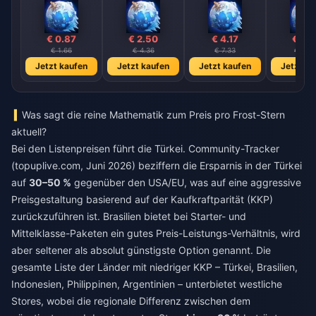
€ 0.87
€ 2.50
€ 4.17
€ 8.
€ 1.66
€ 4.36
€ 7.33
€ 14.6
Jetzt kaufen
Jetzt kaufen
Jetzt kaufen
Jetzt ka
Was sagt die reine Mathematik zum Preis pro Frost-Stern
aktuell?
Bei den Listenpreisen führt die Türkei. Community-Tracker
(topuplive.com, Juni 2026) beziffern die Ersparnis in der Türkei
auf
30–50 %
gegenüber den USA/EU, was auf eine aggressive
Preisgestaltung basierend auf der Kaufkraftparität (KKP)
zurückzuführen ist. Brasilien bietet bei Starter- und
Mittelklasse-Paketen ein gutes Preis-Leistungs-Verhältnis, wird
aber seltener als absolut günstigste Option genannt. Die
gesamte Liste der Länder mit niedriger KKP – Türkei, Brasilien,
Indonesien, Philippinen, Argentinien – unterbietet westliche
Stores, wobei die regionale Differenz zwischen dem