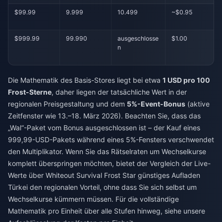
$99.99
9.999
10.499
~$0.95
$999.99
99.990
ausgeschlosse
$1.00
n
Die Mathematik des Basis-Stores liegt bei etwa
1 USD pro 100
Frost-Sterne
, daher liegen der tatsächliche Wert in der
regionalen Preisgestaltung und dem
5%-Event-Bonus
(aktive
Zeitfenster wie 13.–18. März 2026). Beachten Sie, dass das
„Wal“-Paket vom Bonus ausgeschlossen ist – der Kauf eines
999,99-USD-Pakets während eines 5%-Fensters verschwendet
den Multiplikator. Wenn Sie das Rätselraten um Wechselkurse
komplett überspringen möchten, bietet der Vergleich der Live-
Werte über
Whiteout Survival Frost Star günstiges Aufladen
Türkei
den regionalen Vorteil, ohne dass Sie sich selbst um
Wechselkurse kümmern müssen. Für die vollständige
Mathematik pro Einheit über alle Stufen hinweg, siehe unsere