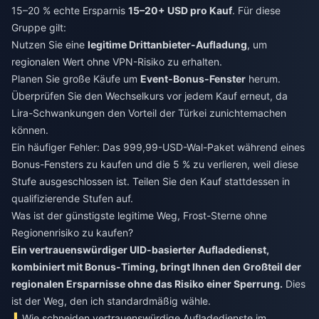
15–20 % echte Ersparnis
15–20+ USD pro Kauf
. Für diese
Gruppe gilt:
Nutzen Sie eine
legitime Drittanbieter-Aufladung
, um
regionalen Wert ohne VPN-Risiko zu erhalten.
Planen Sie große Käufe um
Event-Bonus-Fenster
herum.
Überprüfen Sie den Wechselkurs vor jedem Kauf erneut, da
Lira-Schwankungen den Vorteil der Türkei zunichtemachen
können.
Ein häufiger Fehler: Das 999,99-USD-Wal-Paket während eines
Bonus-Fensters zu kaufen und die 5 % zu verlieren, weil diese
Stufe ausgeschlossen ist. Teilen Sie den Kauf stattdessen in
qualifizierende Stufen auf.
Was ist der günstigste legitime Weg, Frost-Sterne ohne
Regionenrisiko zu kaufen?
Ein vertrauenswürdiger UID-basierter Aufladedienst,
kombiniert mit Bonus-Timing, bringt Ihnen den Großteil der
regionalen Ersparnisse ohne das Risiko einer Sperrung.
Dies
ist der Weg, den ich standardmäßig wähle.
Wie schneiden vertrauenswürdige Aufladedienste im