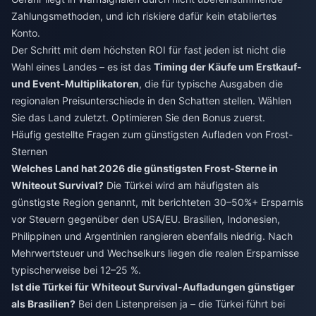
Zahlungsmethoden, und ich riskiere dafür kein etabliertes
Konto.
Der Schritt mit dem höchsten ROI für fast jeden ist nicht die
Wahl eines Landes – es ist das
Timing der Käufe um Erstkauf-
und Event-Multiplikatoren
, die für typische Ausgaben die
regionalen Preisunterschiede in den Schatten stellen. Wählen
Sie das Land zuletzt. Optimieren Sie den Bonus zuerst.
Häufig gestellte Fragen zum günstigsten Aufladen von Frost-
Sternen
Welches Land hat 2026 die günstigsten Frost-Sterne in
Whiteout Survival?
Die Türkei wird am häufigsten als
günstigste Region genannt, mit berichteten 30–50%+ Ersparnis
vor Steuern gegenüber den USA/EU. Brasilien, Indonesien,
Philippinen und Argentinien rangieren ebenfalls niedrig. Nach
Mehrwertsteuer und Wechselkurs liegen die realen Ersparnisse
typischerweise bei 12–25 %.
Ist die Türkei für Whiteout Survival-Aufladungen günstiger
als Brasilien?
Bei den Listenpreisen ja – die Türkei führt bei