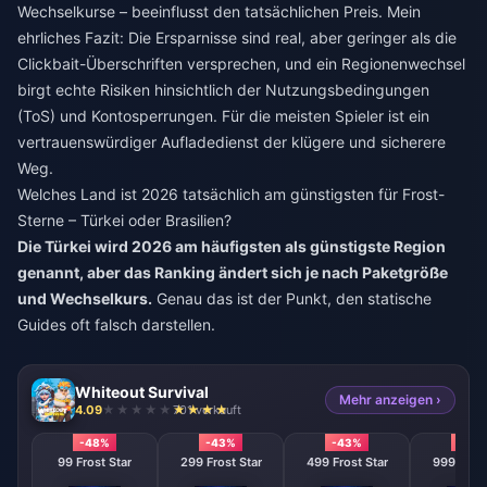
Wechselkurse – beeinflusst den tatsächlichen Preis. Mein
ehrliches Fazit: Die Ersparnisse sind real, aber geringer als die
Clickbait-Überschriften versprechen, und ein Regionenwechsel
birgt echte Risiken hinsichtlich der Nutzungsbedingungen
(ToS) und Kontosperrungen. Für die meisten Spieler ist ein
vertrauenswürdiger Aufladedienst der klügere und sicherere
Weg.
Welches Land ist 2026 tatsächlich am günstigsten für Frost-
Sterne – Türkei oder Brasilien?
Die Türkei wird 2026 am häufigsten als günstigste Region
genannt, aber das Ranking ändert sich je nach Paketgröße
und Wechselkurs.
Genau das ist der Punkt, den statische
Guides oft falsch darstellen.
Whiteout Survival
Mehr anzeigen ›
4.09
701 verkauft
-48%
-43%
-43%
-43
99 Frost Star
299 Frost Star
499 Frost Star
999 Frost