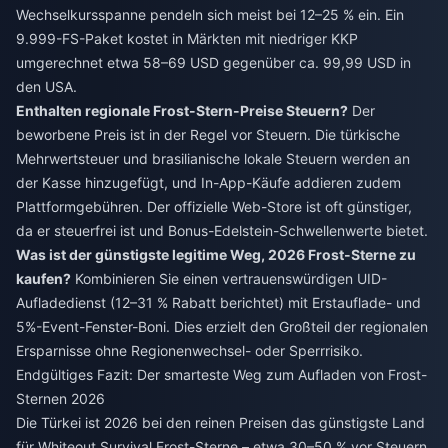
Wechselkursspanne pendeln sich meist bei 12–25 % ein. Ein
9.999-FS-Paket kostet in Märkten mit niedriger KKP
umgerechnet etwa 58–69 USD gegenüber ca. 99,99 USD in
den USA.
Enthalten regionale Frost-Stern-Preise Steuern?
Der
beworbene Preis ist in der Regel vor Steuern. Die türkische
Mehrwertsteuer und brasilianische lokale Steuern werden an
der Kasse hinzugefügt, und In-App-Käufe addieren zudem
Plattformgebühren. Der offizielle Web-Store ist oft günstiger,
da er steuerfrei ist und Bonus-Edelstein-Schwellenwerte bietet.
Was ist der günstigste legitime Weg, 2026 Frost-Sterne zu
kaufen?
Kombinieren Sie einen vertrauenswürdigen UID-
Aufladedienst (12–31 % Rabatt berichtet) mit Erstauflade- und
5%-Event-Fenster-Boni. Dies erzielt den Großteil der regionalen
Ersparnisse ohne Regionenwechsel- oder Sperrrisiko.
Endgültiges Fazit: Der smarteste Weg zum Aufladen von Frost-
Sternen 2026
Die Türkei ist 2026 bei den reinen Preisen das günstigste Land
für Whiteout Survival Frost-Sterne – etwa 30–50 % vor Steuern