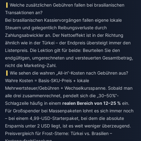
Welche zusätzlichen Gebühren fallen bei brasilianischen
Transaktionen an?
Bei brasilianischen Kassiervorgängen fallen eigene lokale
Steuern und gelegentlich Reibungsverluste durch
Zahlungsabwickler an. Der Nettoeffekt ist in der Richtung
ähnlich wie in der Türkei – der Endpreis übersteigt immer den
Listenpreis. Die Lektion gilt für beide: Beurteilen Sie den
endgültigen, umgerechneten und versteuerten Gesamtbetrag,
nicht die Marketing-Zahl.
Wie sehen die wahren „All-in“-Kosten nach Gebühren aus?
Wahre Kosten = Basis-SKU-Preis + lokale
Mehrwertsteuer/Gebühren + Wechselkursspanne. Sobald man
alle drei zusammenrechnet, pendelt sich die „30–50%“-
Schlagzeile häufig in einem
realen Bereich von 12–25 %
ein.
Für Großspender bei Massenpaketen lohnt es sich immer noch
– bei einem 4,99-USD-Starterpaket, bei dem die absolute
Ersparnis unter 2 USD liegt, ist es weit weniger überzeugend.
Preisvergleich für Frost-Sterne: Türkei vs. Brasilien –
Kostenaufschlüsselung