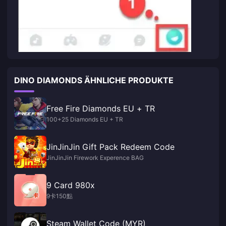
DINO DIAMONDS ÄHNLICHE PRODUKTE
Free Fire Diamonds EU + TR
100+25 Diamonds EU + TR
JinJinJin Gift Pack Redeem Code
JinJinJin Firework Experence BAG
9 Card 980x
9卡150點
Steam Wallet Code (MYR)