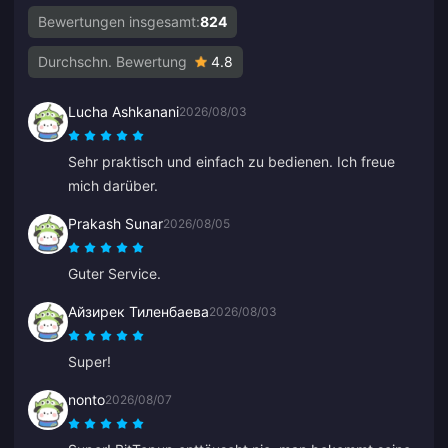
Bewertungen insgesamt:
824
Durchschn. Bewertung
4.8
Lucha Ashkanani
2026/08/03
Sehr praktisch und einfach zu bedienen. Ich freue
mich darüber.
Prakash Sunar
2026/08/05
Guter Service.
Айзирек Тиленбаева
2026/08/03
Super!
nonto
2026/08/07