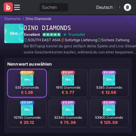
Suchen
Deutsch
/
Startseite
/
Dino Diamonds
DINO DIAMONDS
Excellent
Trustpilot
SOUTH EAST ASIA
Sofortige Lieferung
Sichere Zahlung
Bei BitTopup kannst du ganz einfach deine Spiele und Live-Strea
sowie Geschenkkarten kaufen, während du von einer bequemen
Zahlungserfahrung und tollen Rabatten profitierst!
Nennwert auswählen
3% OFF
3% OFF
3% OFF
535 Diamonds
1610 Diamonds
5385 Diamonds
€ 1.26
€ 3.77
€ 12.56
3% OFF
3% OFF
3% OFF
10780 Diamonds
32340 Diamonds
53900 Diamonds
€ 25.12
€ 75.36
€ 125.59