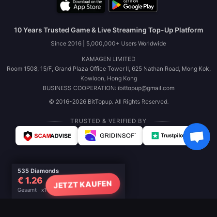
10 Years Trusted Game & Live Streaming Top-Up Platform
Since 2016 | 5,000,000+ Users Worldwide
KAMAGEN LIMITED
Room 1508, 15/F, Grand Plaza Office Tower II, 625 Nathan Road, Mong Kok,
Kowloon, Hong Kong
BUSINESS COOPERATION: ibittopup@gmail.com
© 2016-2026 BitTopup. All Rights Reserved.
TRUSTED & VERIFIED BY
535 Diamonds
€ 1.26
JETZT KAUFEN
Gesamt · x1