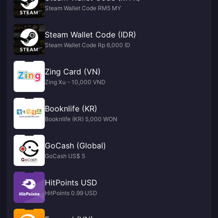
Steam Wallet Code RM5 MY
Steam Wallet Code (IDR)
Steam Wallet Code Rp 6,000 ID
Zing Card (VN)
Zing Xu - 10,000 VND
Booknlife (KR)
Booknlife (KR) 5,000 WON
GoCash (Global)
GoCash US$ 5
HitPoints USD
HitPoints 0.99 USD