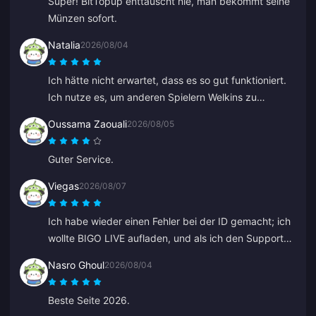
Super! BitTopup enttäuscht nie, man bekommt seine
Münzen sofort.
Natalia
2026/08/04
Ich hätte nicht erwartet, dass es so gut funktioniert.
Ich nutze es, um anderen Spielern Welkins zu
schenken, und das Ergebnis gefällt mir sehr. Der
Oussama Zaouali
2026/08/05
Kundenservice ist auch schnell. Wenn man jemandem
etwas schenken möchte, ist das eine tolle Plattform.
Guter Service.
Viegas
2026/08/07
Ich habe wieder einen Fehler bei der ID gemacht; ich
wollte BIGO LIVE aufladen, und als ich den Support
kontaktiert habe, wurde es sehr schnell gelöst. Immer
Nasro Ghoul
2026/08/04
ein respektvolles und nettes Team. Danke dieses Mal
an ZY.
Beste Seite 2026.