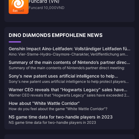
Funcard (VN)
Funcard 10,000VND
DINO DIAMONDS EMPFOHLENE NEWS
Genshin Impact Aino-Leitfaden: Vollständiger Leitfaden für
Aino: Vier-Sterne-Hydro-Claymore-Charakter, Veröffentlichung am
das Ziehen in Version 6.0
10. September 2025. Einzelzug-Wahrscheinlichkeit 5,1 %, empfohlen
Summary of the main contents of Nintendo’s partner direct
werden 2000–4000 Urgestein. Als ich Ainos Fähigkeiten zum ersten
Summary of the main contents of Nintendo’s partner direct meeting:
meeting:
Mal sah, wusste ich, dass dieses kleine Mädchen in Version 6.0 für
Aufsehen sorgen würde. Als Charakter, der als mechanischer Erfinder
Sony's new patent uses artificial intelligence to help
konzipiert wurde, ist ihr Fähigkeitsdesign wirklich interessant –
Sony's new patent uses artificial intelligence to help protect players
protect players when they pause VR games
besonders der „Ruhige Enten“-Apparat ist einfach zu niedlich.
when they pause VR games
Warner CEO reveals that "Hogwarts Legacy" sales have
Warner CEO reveals that "Hogwarts Legacy" sales have exceeded 24
exceeded 24 million copies
million copies
How about "White Wattle Corridor"
How do you feel about the game "White Wattle Corridor"?
NS game time data for two-handle players in 2023
NS game time data for two-handle players in 2023