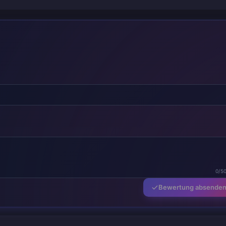
0/5
Bewertung absende