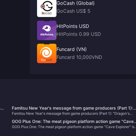
GoCash (Global)
GoCash US$ 5
HitPoints USD
HitPoints 0.99 USD
Funcard (VN)
Funcard 10,000VND
ent
Famitsu New Year's message from game producers (Part 1):
Famitsu New Year's message from game producers (Part 1): "Dragon's
"Dragon's Dogma 2" enters the final stage, SE Asano Group wi
Dogma 2" enters the final stage, SE Asano Group will announce a new g
announce a new game next year
GOG Plus One: The meat pigeon platform action game "Cave
next year
GOG Plus One: The meat pigeon platform action game "Cave Explorer" is
Explorer" is now available for free
now available for free