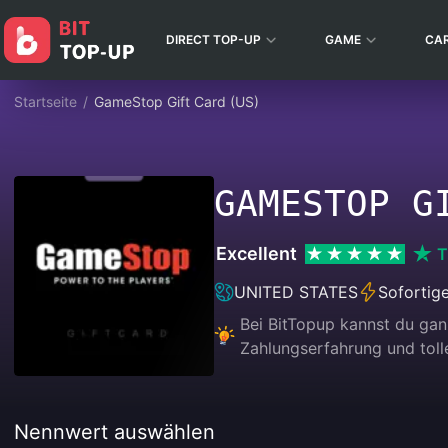
DIRECT TOP-UP
GAME
CA
Startseite
/
GameStop Gift Card (US)
GAMESTOP G
Excellent
T
UNITED STATES
Sofortig
Bei BitTopup kannst du ga
Zahlungserfahrung und tolle
Nennwert auswählen