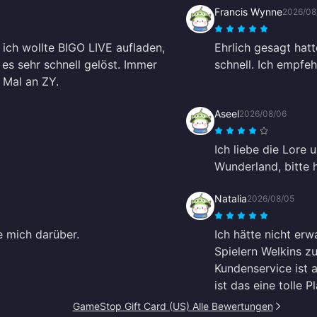
Francis Wynne
2026/08
 ich wollte BIGO LIVE aufladen,
Ehrlich gesagt hatt
es sehr schnell gelöst. Immer
schnell. Ich empfehl
 Mal an ZY.
Aseel
2026/08/06
Ich liebe die Lore 
Wunderland, bitte h
Natalia
2026/08/05
e mich darüber.
Ich hätte nicht erw
Spielern Welkins zu
Kundenservice ist
ist das eine tolle P
GameStop Gift Card (US) Alle Bewertungen