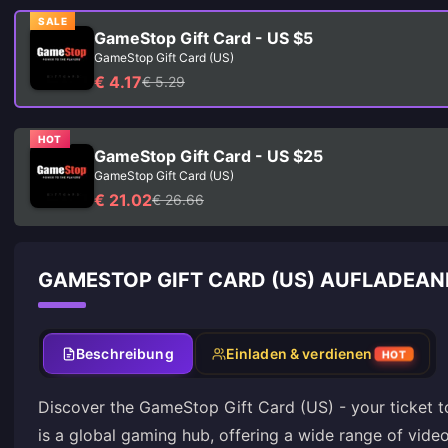
SALE
GameStop Gift Card - US $5
GameStop Gift Card (US)
€ 4.17
€ 5.29
HOT
GameStop Gift Card - US $25
GameStop Gift Card (US)
€ 21.02
€ 26.66
GAMESTOP GIFT CARD (US) AUFLADEAN
Beschreibung
Einladen & verdienen
HOT
Discover the GameStop Gift Card (US) - your ticket 
is a global gaming hub, offering a wide range of vid