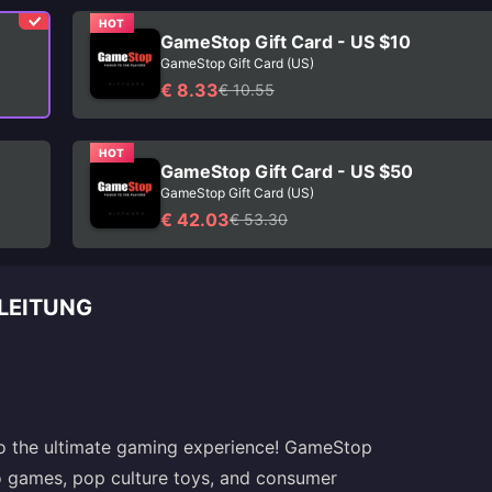
HOT
GameStop Gift Card - US $10
GameStop Gift Card (US)
€ 8.33
€ 10.55
HOT
GameStop Gift Card - US $50
GameStop Gift Card (US)
€ 42.03
€ 53.30
LEITUNG
to the ultimate gaming experience! GameStop
eo games, pop culture toys, and consumer