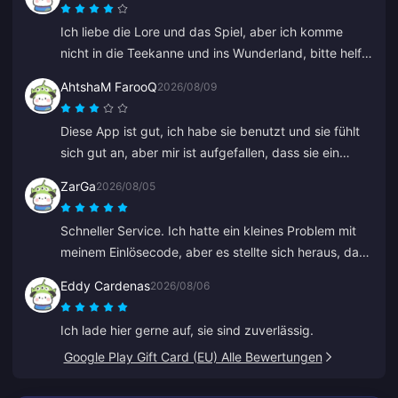
Ich liebe die Lore und das Spiel, aber ich komme
nicht in die Teekanne und ins Wunderland, bitte helft
mir. Alles andere ist großartig.
AhtshaM FarooQ
2026/08/09
Diese App ist gut, ich habe sie benutzt und sie fühlt
sich gut an, aber mir ist aufgefallen, dass sie ein
bisschen teuer ist. Sie ist trotzdem gut, ihr solltet ein
ZarGa
2026/08/05
paar gute Angebote machen.
Schneller Service. Ich hatte ein kleines Problem mit
meinem Einlösecode, aber es stellte sich heraus, dass
er bereits geliefert worden war und in meinem Spam-
Eddy Cardenas
2026/08/06
Ordner gelandet war. Nach der Kontaktaufnahme mit
dem Support wurde das Problem gelöst, angeleitet
Ich lade hier gerne auf, sie sind zuverlässig.
von Anna.
Google Play Gift Card (EU) Alle Bewertungen