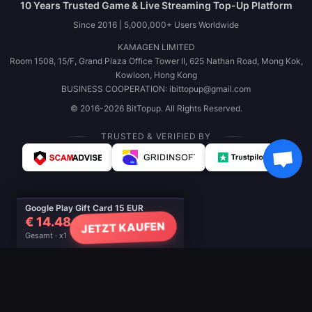
10 Years Trusted Game & Live Streaming Top-Up Platform
Since 2016 | 5,000,000+ Users Worldwide
KAMAGEN LIMITED
Room 1508, 15/F, Grand Plaza Office Tower II, 625 Nathan Road, Mong Kok,
Kowloon, Hong Kong
BUSINESS COOPERATION: ibittopup@gmail.com
© 2016-2026 BitTopup. All Rights Reserved.
TRUSTED & VERIFIED BY
Google Play Gift Card 15 EUR
€ 14.48
JETZT KAUFEN
Gesamt · x1