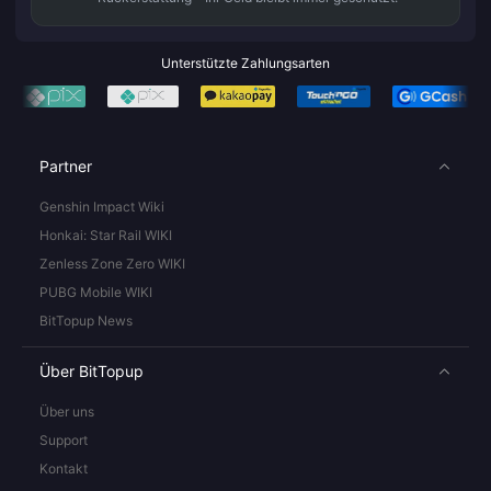
Unterstützte Zahlungsarten
Partner
Genshin Impact Wiki
Honkai: Star Rail WIKI
Zenless Zone Zero WIKI
PUBG Mobile WIKI
BitTopup News
Über BitTopup
Über uns
Support
Kontakt