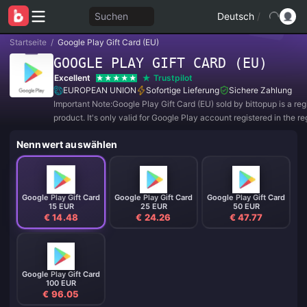
Suchen
Deutsch
/
Startseite
/
Google Play Gift Card (EU)
GOOGLE PLAY GIFT CARD (EU)
Excellent
Trustpilot
EUROPEAN UNION
Sofortige Lieferung
Sichere Zahlung
Important Note:Google Play Gift Card (EU) sold by bittopup is a re
product. It's only valid for Google Play account registered in the re
Austria, Belgium, Finland, France, Germany, Greece, Ireland, Italy,
Nennwert auswählen
Netherlands, Portugal and Spai
Google Play Gift Card
Google Play Gift Card
Google Play Gift Card
15 EUR
25 EUR
50 EUR
€ 14.48
€ 24.26
€ 47.77
Google Play Gift Card
100 EUR
€ 96.05