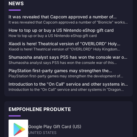
NEWS
It was revealed that Capcom approved a number of
It was revealed that Capcom approved a number of "Bionicle" works
"Bionicle" works last year, including remake projects
last year, including remake projects
How to top up or buy a US Nintendo eShop gift card
How to top up or buy a US Nintendo eShop gift card
Xiaodi is here! Theatrical version of "OVERLORD" Holy
Xiaodi is here! Theatrical version of "OVERLORD" Holy Kingdom
Kingdom chapter announced, to be released in 2024
chapter announced, to be released in 2024
Shumaosha analyst says PS5 has won the console war of
Shumaosha analyst says PS5 has won the console war of this
this generation
generation
PlayStation first-party games may strengthen the
PlayStation first-party games may strengthen the development of
development of medium-sized works in the future
medium-sized works in the future
Introduction to the "On Call" service and other systems in
Introduction to the "On Call" service and other systems in "Dragon
"Dragon Among People 8"
Among People 8"
EMPFOHLENE PRODUKTE
Google Play Gift Card (US)
UNITED STATES