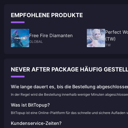
Charakter-Emotes und Warteaktionen zurück. Werfen wir einen Blick dara
was zurückkommt!
EMPFOHLENE PRODUKTE
Perfect W
Free Fire Diamanten
(TW)
GLOBAL
TW
NEVER AFTER PACKAGE HÄUFIG GESTEL
Wie lange dauert es, bis die Bestellung abgeschlossen
In der Regel wird die Bestellung innerhalb weniger Minuten abgeschloss
Was ist BitTopup?
BitTopup ist eine Online-Plattform für das schnelle und sichere Aufladen 
Kundenservice-Zeiten?