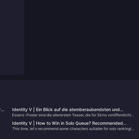
r
Identity V | Ein Blick auf die atemberaubendsten und
Essenz-Poster sind die allerersten Teaser, die für Skins veröffentlicht
kreativsten Essence-Poster!
werden – und ein gutes Poster bestimmt oft die Stimmung, wie ein Skin
Identity V | How to Win in Solo Queue? Recommended
aufgenommen wird! In Identity V haben Essenz-Poster echte Autorität, u
This time, let's recommend some characters suitable for solo ranking!
Characters for Solo Ranking!
diese wenigen Beispiele, perfekt von Kopf bis Fuß, werden dich garantier
(These are personal opinions; please refrain from criticism if there's any
umhauen!
disagreement~)