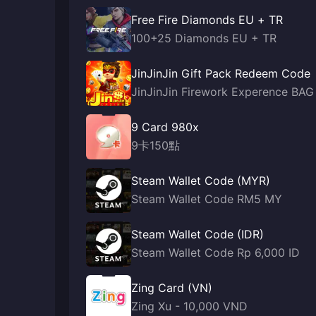
Free Fire Diamonds EU + TR
100+25 Diamonds EU + TR
JinJinJin Gift Pack Redeem Code
JinJinJin Firework Experence BAG
9 Card 980x
9卡150點
Steam Wallet Code (MYR)
Steam Wallet Code RM5 MY
Steam Wallet Code (IDR)
Steam Wallet Code Rp 6,000 ID
Zing Card (VN)
Zing Xu - 10,000 VND