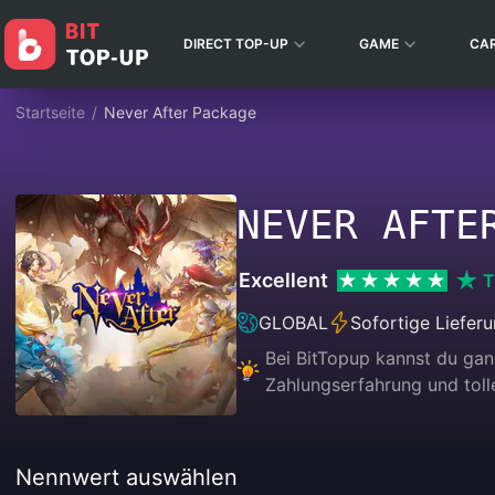
DIRECT TOP-UP
GAME
CA
Startseite
/
Never After Package
NEVER AFTE
Excellent
T
GLOBAL
Sofortige Liefer
Bei BitTopup kannst du ga
Zahlungserfahrung und tolle
Nennwert auswählen