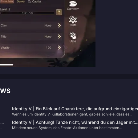
EWS
Identity V | Ein Blick auf Charaktere, die aufgrund einzigartige
Wenn es um Identity V-Kollaborationen geht, gab es so viele, dass es
Ankerpunkte schwer zusammenzuarbeiten sind
,
schwer ist, den Überblick zu behalten! Jede bringt spannende
em
Identity V | Achtung! Tanze nicht, während du den Jäger mit
ie
Überraschungen für die Spieler. Allerdings haben einige Charaktere so
Mit dem neuen System, das Emote-Aktionen unter bestimmten
diesen Charakteren köderst!
markante „Ankerpunkte“, dass es eine echte Herausforderung ist, einen
Bedingungen deaktiviert und nun live ist, können die Tanzanimationen
perfekt passenden Kollaborationscharakter zu finden!
einiger Charaktere nicht mehr unterbrochen werden, was in echten