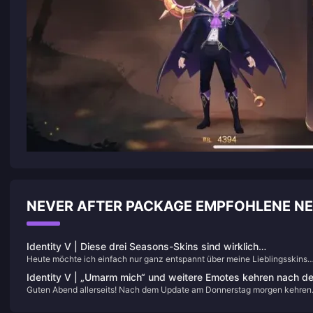
NEVER AFTER PACKAGE EMPFOHLENE N
Identity V | Diese drei Seasons-Skins sind wirklich
Heute möchte ich einfach nur ganz entspannt über meine Lieblingsskins
atemberaubend! Sie stehen bei den Spielern ganz oben
aus ein paar Seasons sprechen – ich sage nicht, dass sie die "besten" sind
Identity V | „Umarm mich“ und weitere Emotes kehren nach d
sondern einfach die, die ich am schönsten, atmosphärischsten finde und d
Guten Abend allerseits! Nach dem Update am Donnerstag morgen kehren
morgigen Update zurück!
es wert sind, nochmal angesehen zu werden.
neben neuen Skins wie dem Apostel "Regression", dem Cowboy
"Elfenbeinturm" und dem Crossover-Skin des Gärtners auch mehrere