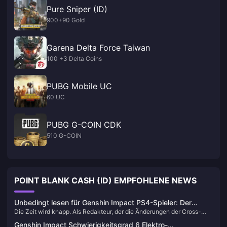
Pure Sniper (ID)
900+90 Gold
Garena Delta Force Taiwan
100 +3 Delta Coins
PUBG Mobile UC
60 UC
PUBG G-COIN CDK
510 G-COIN
POINT BLANK CASH (ID) EMPFOHLENE NEWS
Unbedingt lesen für Genshin Impact PS4-Spieler: Der
Die Zeit wird knapp. Als Redakteur, der die Änderungen der Cross-
perfekte Migrationsleitfaden vor der Dienstabschaltung
Plattform-Richtlinien von Genshin Impact seit über zwei Jahren
2026
Genshin Impact Schwierigkeitsgrad 6 Elektro-