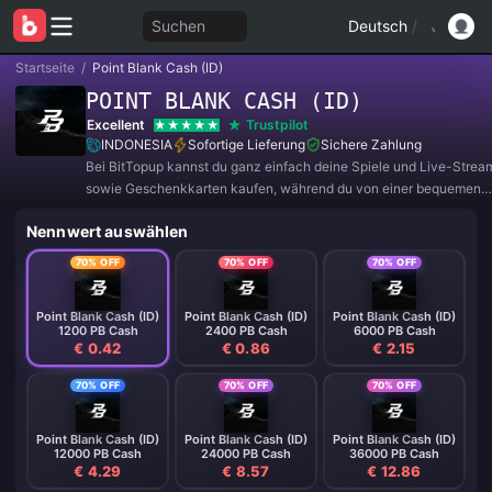
Suchen
Deutsch
/
Startseite
/
Point Blank Cash (ID)
POINT BLANK CASH (ID)
Excellent
Trustpilot
INDONESIA
Sofortige Lieferung
Sichere Zahlung
Bei BitTopup kannst du ganz einfach deine Spiele und Live-Strea
sowie Geschenkkarten kaufen, während du von einer bequemen
Zahlungserfahrung und tollen Rabatten profitierst!
Nennwert auswählen
70% OFF
70% OFF
70% OFF
Point Blank Cash (ID)
Point Blank Cash (ID)
Point Blank Cash (ID)
1200 PB Cash
2400 PB Cash
6000 PB Cash
€ 0.42
€ 0.86
€ 2.15
70% OFF
70% OFF
70% OFF
Point Blank Cash (ID)
Point Blank Cash (ID)
Point Blank Cash (ID)
12000 PB Cash
24000 PB Cash
36000 PB Cash
€ 4.29
€ 8.57
€ 12.86