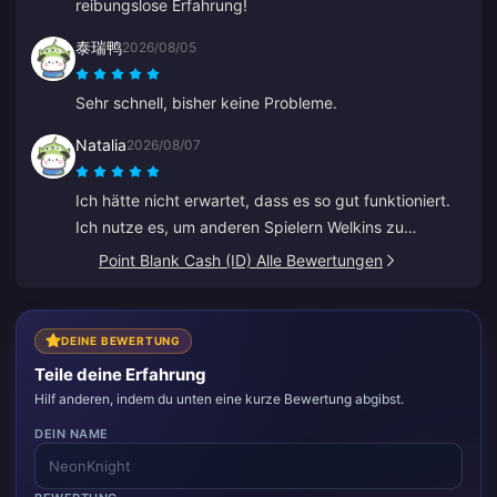
reibungslose Erfahrung!
泰瑞鸭
2026/08/05
Sehr schnell, bisher keine Probleme.
Natalia
2026/08/07
Ich hätte nicht erwartet, dass es so gut funktioniert.
Ich nutze es, um anderen Spielern Welkins zu
schenken, und das Ergebnis gefällt mir sehr. Der
Point Blank Cash (ID) Alle Bewertungen
Kundenservice ist auch schnell. Wenn man jemandem
etwas schenken möchte, ist das eine tolle Plattform.
DEINE BEWERTUNG
Teile deine Erfahrung
Hilf anderen, indem du unten eine kurze Bewertung abgibst.
DEIN NAME