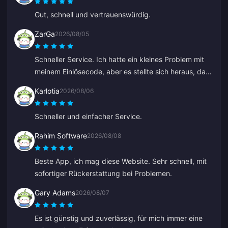
Gut, schnell und vertrauenswürdig.
ZarGa
2026/08/05
Schneller Service. Ich hatte ein kleines Problem mit
meinem Einlösecode, aber es stellte sich heraus, dass
er bereits geliefert worden war und in meinem Spam-
Karlotia
2026/08/06
Ordner gelandet war. Nach der Kontaktaufnahme mit
dem Support wurde das Problem gelöst, angeleitet
Schneller und einfacher Service.
von Anna.
Rahim Software
2026/08/08
Beste App, ich mag diese Website. Sehr schnell, mit
sofortiger Rückerstattung bei Problemen.
Gary Adams
2026/08/07
Es ist günstig und zuverlässig, für mich immer eine