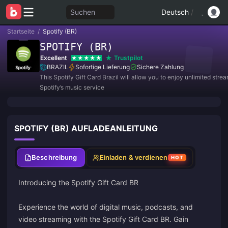
Suchen
Deutsch
/
Startseite
/
Spotify (BR)
SPOTIFY (BR)
Excellent
Trustpilot
BRAZIL
Sofortige Lieferung
Sichere Zahlung
This Spotify Gift Card Brazil will allow you to enjoy unlimited stre
Spotify’s music service
SPOTIFY (BR) AUFLADEANLEITUNG
Beschreibung
Einladen & verdienen
HOT
Introducing the Spotify Gift Card BR
Experience the world of digital music, podcasts, and
video streaming with the Spotify Gift Card BR. Gain