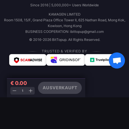
Since 2016 | 5,000,000+ Users Worldwide
KAMAGEN LIMITED
Room 1508, 15/F, Grand Plaza Office Tower II, 625 Nathan Road, Mong Kok,
Kowloon, Hong Kong
BUSINESS COOPERATION: ibittopup@gmail.com
© 2016-2026 BitTopup. All Rights Reserved.
TRUSTED & VERIFIED BY
€ 0.00
AUSVERKAUFT