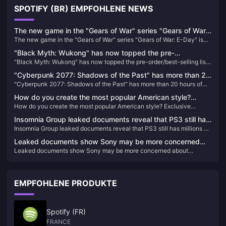
SPOTIFY (BR) EMPFOHLENE NEWS
The new game in the "Gears of War" series "Gears of War:
The new game in the "Gears of War" series "Gears of War: E-Day" is
E-Day" is officially announced
officially announced
"Black Myth: Wukong" has now topped the pre-
"Black Myth: Wukong" has now topped the pre-order/best-selling list
order/best-selling list on the PSN HK store
on the PSN HK store
"Cyberpunk 2077: Shadows of the Past" has more than 20
"Cyberpunk 2077: Shadows of the Past" has more than 20 hours of
hours of new scenes, equivalent to 10 movies
new scenes, equivalent to 10 movies
How do you create the most popular American style?
How do you create the most popular American style? Exclusive
Exclusive interview with Ergan, an open world RPG
interview with Ergan, an open world RPG "Beacon and Smoke" -
"Beacon and Smoke" - detailed interpretation of gameplay
Insomnia Group leaked documents reveal that PS3 still has
detailed interpretation of gameplay
Insomnia Group leaked documents reveal that PS3 still has millions of
millions of active users
active users
Leaked documents show Sony may be more concerned
Leaked documents show Sony may be more concerned about
about Microsoft's acquisition of Activision Blizzard than
Microsoft's acquisition of Activision Blizzard than people think
people think
EMPFOHLENE PRODUKTE
Spotify (FR)
FRANCE