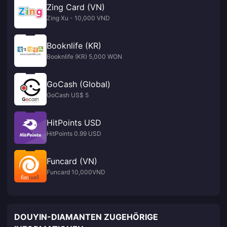
Zing Card (VN)
Zing Xu - 10,000 VND
Booknlife (KR)
Booknlife (KR) 5,000 WON
GoCash (Global)
GoCash US$ 5
HitPoints USD
HitPoints 0.99 USD
Funcard (VN)
Funcard 10,000VND
DOUYIN-DIAMANTEN ZUGEHÖRIGE