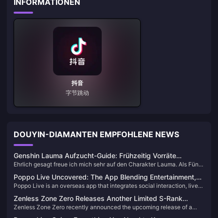
INFORMATIONEN
抖音
字节跳动
DOUYIN-DIAMANTEN EMPFOHLENE NEWS
Genshin Lauma Aufzucht-Guide: Frühzeitig Vorräte
Ehrlich gesagt freue ich mich sehr auf den Charakter Lauma. Als Fünf-
anlegen, damit Sie die Veröffentlichung von 6.0 nicht
Sterne-Dendro-Katalysator der Version 6.0 ist sie nicht nur eine
bereuen
Poppo Live Uncovered: The App Blending Entertainment,
gewöhnliche Unterstützerin – sie ist der Kern des brandneuen
Poppo Live is an overseas app that integrates social interaction, live
Community, and Cash
„Mondblüten“-Reaktionssystems. Was ist das Problem? Ihre
entertainment, and monetization opportunities. Its core highlights
exklusiven Materialien stammen alle aus dem neuen Gebiet
Zenless Zone Zero Releases Another Limited S-Rank
include its diverse features, potential commercial value, and the
„Nordkalai“ und sind derzeit nicht erhältlich. Aber keine Panik, es gibt
Zenless Zone Zero recently announced the upcoming release of a
Physical Anomaly! Lady Bunny Alice Turns Out to Be an Old
platform's own security measures.
noch viele Dinge, die wir im Voraus horten können: 7,1 Millionen Mora,
new Agent, Alice, who will be available in the second half of Version
Friend of Lucy?