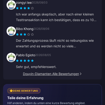
zongyi lee
2026/08/03
Ich war anfangs skeptisch, aber nach einer kleinen
Testtransaktion kann ich bestätigen, dass es zu 100
% seriös ist. Die Preise sind viel günstiger als der
Bibo Khong
2026/08/06
Durchschnitt und es ist eine wirklich solide Plattform.
Solange die Preise so bleiben, ist das meine erste
Der Zahlungsprozess läuft nicht so reibungslos wie
Wahl.
erwartet und es werden nicht so viele
Zahlungsmethoden unterstützt, wie ich gehofft hatte.
Pablo Egioto
2026/08/05
Die Website laggt oder friert beim Aufladen
manchmal ein, und der Kundenservice antwortet nur
Sehr gut, empfehlenswert.
langsam. Es ist auch nicht klar, wann Zahlungen
Douyin-Diamanten Alle Bewertungen
verarbeitet werden. Wenn diese Probleme behoben
würden, wäre es viel zuverlässiger.
DEINE BEWERTUNG
Teile deine Erfahrung
Hilf anderen, indem du unten eine kurze Bewertung abgibst.