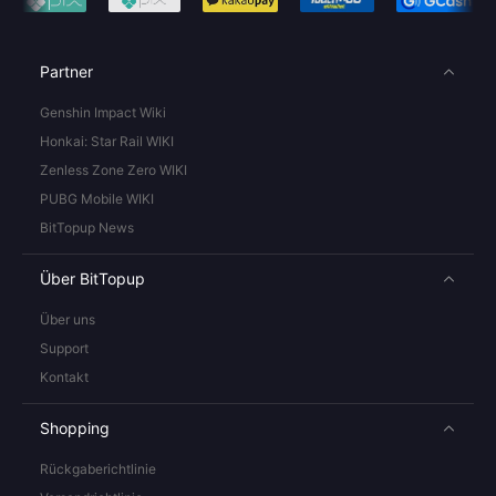
Partner
Genshin Impact Wiki
Honkai: Star Rail WIKI
Zenless Zone Zero WIKI
PUBG Mobile WIKI
BitTopup News
Über BitTopup
Über uns
Support
Kontakt
Shopping
Rückgaberichtlinie