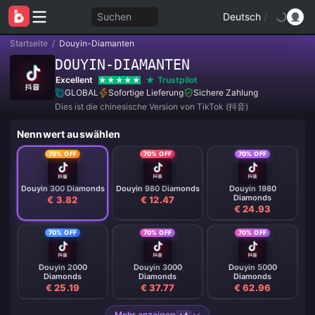
Suchen
Deutsch
/
Startseite
/
Douyin-Diamanten
DOUYIN-DIAMANTEN
Excellent
Trustpilot
GLOBAL
Sofortige Lieferung
Sichere Zahlung
Dies ist die chinesische Version von TikTok (抖音)
Nennwert auswählen
70% OFF
70% OFF
70% OFF
Douyin 300 Diamonds
Douyin 980 Diamonds
Douyin 1980
Diamonds
€ 3.82
€ 12.47
€ 24.93
70% OFF
70% OFF
70% OFF
Douyin 2000
Douyin 3000
Douyin 5000
Diamonds
Diamonds
Diamonds
€ 25.19
€ 37.77
€ 62.96
Mehr anzeigen
+4