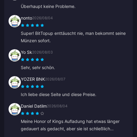
Überhaupt keine Probleme.
nonto
2026/08/04
Super! BitTopup enttäuscht nie, man bekommt seine
Münzen sofort.
Yo Sk
2026/08/03
Sehr, sehr schön.
YOZER BNK
2026/08/07
Ich liebe diese Seite und diese Preise.
Daniel Datilm
2026/08/04
Meine Honor of Kings Aufladung hat etwas länger
gedauert als gedacht, aber sie ist schließlich
angekommen.