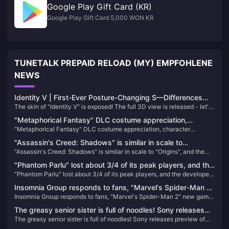
Google Play Gift Card (KR)
Google Play Gift Card 5,000 WON KR
TUNETALK PREPAID RELOAD (MY) EMPFOHLENE
NEWS
Identity V | First-Ever Posture-Changing S—Differences
The skin of "Identity V" is exposed! The full 3D view is released - let's
from the Poster?
take a look
"Metaphorical Fantasy" DLC costume appreciation,
"Metaphorical Fantasy" DLC costume appreciation, character
character "Gallika" and "Hulkenberg" figure production
"Gallika" and "Hulkenberg" figure production decision
decision
"Assassin's Creed: Shadows" is similar in scale to
"Assassin's Creed: Shadows" is similar in scale to "Origins", and the
"Origins", and the game offers a seasonal changing
game offers a seasonal changing system
system
"Phantom Parlu" lost about 3/4 of its peak players, and the
"Phantom Parlu" lost about 3/4 of its peak players, and the developer
developer said it was not worried at all
said it was not worried at all
Insomnia Group responds to fans, "Marvel's Spider-Man 2"
Insomnia Group responds to fans, "Marvel's Spider-Man 2" new game
new game + mode is coming soon
+ mode is coming soon
The greasy senior sister is full of noodles! Sony releases
The greasy senior sister is full of noodles! Sony releases preview of
preview of 2024 game lineup
2024 game lineup