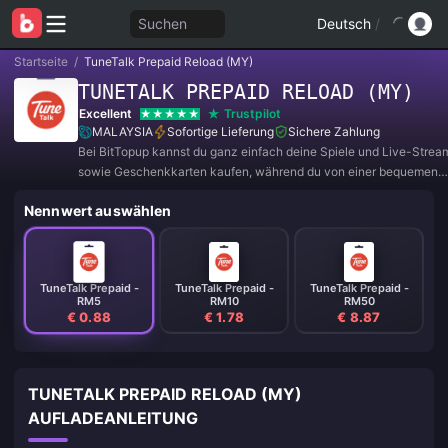
Suchen
Deutsch
/
Startseite
/
TuneTalk Prepaid Reload (MY)
TUNETALK PREPAID RELOAD (MY)
Excellent
Trustpilot
MALAYSIA
Sofortige Lieferung
Sichere Zahlung
Bei BitTopup kannst du ganz einfach deine Spiele und Live-Strea
sowie Geschenkkarten kaufen, während du von einer bequemen
Zahlungserfahrung und tollen Rabatten profitierst!
Nennwert auswählen
TuneTalk Prepaid -
TuneTalk Prepaid -
TuneTalk Prepaid -
RM5
RM10
RM50
€ 0.88
€ 1.78
€ 8.87
TUNETALK PREPAID RELOAD (MY)
AUFLADEANLEITUNG