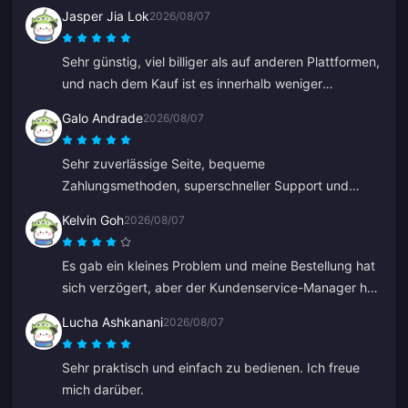
Jasper Jia Lok
2026/08/07
Sehr günstig, viel billiger als auf anderen Plattformen,
und nach dem Kauf ist es innerhalb weniger
Sekunden auf dem Konto.
Galo Andrade
2026/08/07
Sehr zuverlässige Seite, bequeme
Zahlungsmethoden, superschneller Support und
günstige Preise.
Kelvin Goh
2026/08/07
Es gab ein kleines Problem und meine Bestellung hat
sich verzögert, aber der Kundenservice-Manager hat
sich eingeschaltet, das Problem schnellstmöglich
Lucha Ashkanani
2026/08/07
gelöst und sein Versprechen auf Entschädigung
eingelöst. Ein zufriedenstellendes Ergebnis, ich weiß
Sehr praktisch und einfach zu bedienen. Ich freue
den Einsatz zu schätzen. Danke!
mich darüber.