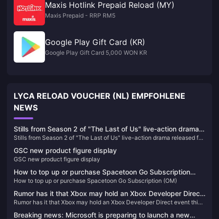
Maxis Hotlink Prepaid Reload (MY)
Maxis Prepaid - RRP RM5
Google Play Gift Card (KR)
Google Play Gift Card 5,000 WON KR
LYCA RELOAD VOUCHER (NL) EMPFOHLENE
NEWS
Stills from Season 2 of "The Last of Us" live-action drama
Stills from Season 2 of "The Last of Us" live-action drama released for
released for the first time
the first time
GSC new product figure display
GSC new product figure display
How to top up or purchase Spacetoon Go Subscription
How to top up or purchase Spacetoon Go Subscription (OM)
(OM)
Rumor has it that Xbox may hold an Xbox Developer Direct
Rumor has it that Xbox may hold an Xbox Developer Direct event this
event this month
month
Breaking news: Microsoft is preparing to launch a new