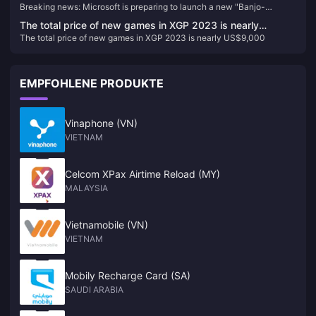
Breaking news: Microsoft is preparing to launch a new "Banjo-
"Banjo-Kazooie Adventures" game
Kazooie Adventures" game
The total price of new games in XGP 2023 is nearly
The total price of new games in XGP 2023 is nearly US$9,000
US$9,000
EMPFOHLENE PRODUKTE
Vinaphone (VN)
VIETNAM
Celcom XPax Airtime Reload (MY)
MALAYSIA
Vietnamobile (VN)
VIETNAM
Mobily Recharge Card (SA)
SAUDI ARABIA