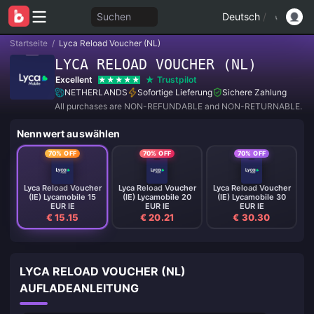
Suchen
Deutsch
/
Startseite
/
Lyca Reload Voucher (NL)
LYCA RELOAD VOUCHER (NL)
Excellent
Trustpilot
NETHERLANDS
Sofortige Lieferung
Sichere Zahlung
All purchases are NON-REFUNDABLE and NON-RETURNABLE.
Nennwert auswählen
70% OFF
70% OFF
70% OFF
Lyca Reload Voucher
Lyca Reload Voucher
Lyca Reload Voucher
(IE) Lycamobile 15
(IE) Lycamobile 20
(IE) Lycamobile 30
EUR IE
EUR IE
EUR IE
€ 15.15
€ 20.21
€ 30.30
LYCA RELOAD VOUCHER (NL)
AUFLADEANLEITUNG