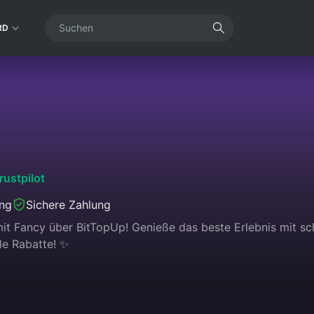
RD
rustpilot
ung
Sichere Zahlung
it Fancy über BitTopUp! Genieße das beste Erlebnis mit schn
le Rabatte! ✨