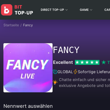
DIRECT TOP-UP
GAME
CA
Startseite
/
Fancy
FANCY
Excellent
T
GLOBAL
Sofortige Liefer
Chatte einfach und sicher m
exklusive Angebote und tol
Nennwert auswählen