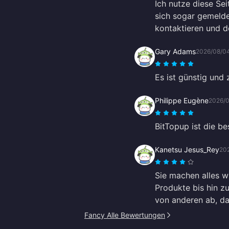
Ich nutze diese Sei
sich sogar gemelde
kontaktieren und de
Gary Adams
2026/08/0
Es ist günstig und 
Philippe Eugène
2026/
BitTopup ist die be
Kanetsu Jesus_Rey
20
Sie machen alles w
Produkte bis hin 
von anderen ab, da 
Fancy Alle Bewertungen