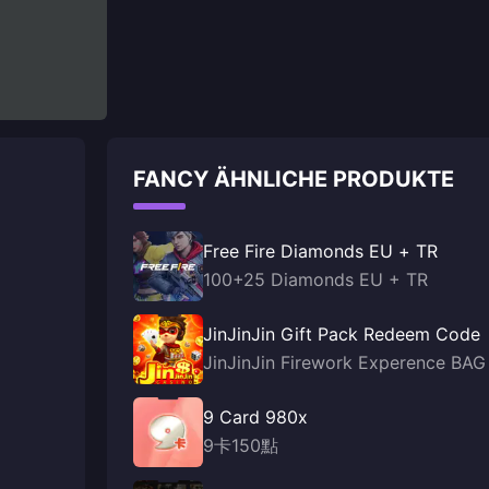
FANCY ÄHNLICHE PRODUKTE
Free Fire Diamonds EU + TR
100+25 Diamonds EU + TR
JinJinJin Gift Pack Redeem Code
JinJinJin Firework Experence BAG
9 Card 980x
9卡150點