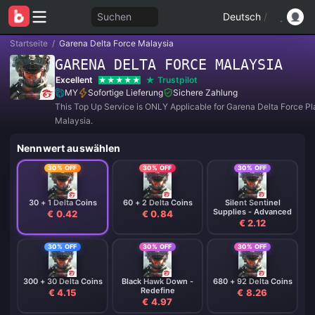
Suchen
Deutsch
/
Startseite
/
Garena Delta Force Malaysia
GARENA DELTA FORCE MALAYSIA
Excellent
Trustpilot
MY
Sofortige Lieferung
Sichere Zahlung
This Top Up Service is ONLY Applicable for Garena Delta Force Pl
Malaysia.
Nennwert auswählen
30% OFF
30% OFF
30% OFF
30 + 1 Delta Coins
60 + 2 Delta Coins
Silent Sentinel
Supplies - Advanced
€ 0.42
€ 0.84
€ 2.12
30% OFF
30% OFF
30% OFF
300 + 30 Delta Coins
Black Hawk Down -
680 + 92 Delta Coins
Redefine
€ 4.15
€ 8.26
€ 4.97