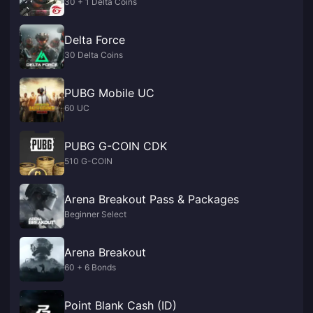
30 + 1 Delta Coins
Delta Force
30 Delta Coins
PUBG Mobile UC
60 UC
PUBG G-COIN CDK
510 G-COIN
Arena Breakout Pass & Packages
Beginner Select
Arena Breakout
60 + 6 Bonds
Point Blank Cash (ID)