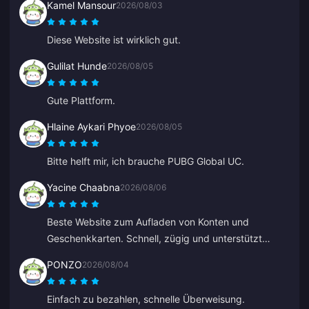
Kamel Mansour
2026/08/03
Diese Website ist wirklich gut.
Gulilat Hunde
2026/08/05
Gute Plattform.
Hlaine Aykari Phyoe
2026/08/05
Bitte helft mir, ich brauche PUBG Global UC.
Yacine Chaabna
2026/08/06
Beste Website zum Aufladen von Konten und
Geschenkkarten. Schnell, zügig und unterstützt
verschiedene Zahlungsmethoden. Ich habe andere
PONZO
2026/08/04
Seiten ausprobiert, aber BitTopup ist die beste.
Macht weiter so!
Einfach zu bezahlen, schnelle Überweisung.