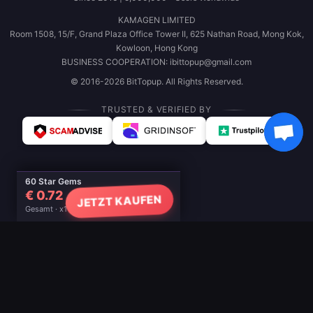
KAMAGEN LIMITED
Room 1508, 15/F, Grand Plaza Office Tower II, 625 Nathan Road, Mong Kok,
Kowloon, Hong Kong
BUSINESS COOPERATION: ibittopup@gmail.com
© 2016-2026 BitTopup. All Rights Reserved.
TRUSTED & VERIFIED BY
60 Star Gems
€ 0.72
JETZT KAUFEN
Gesamt · x1