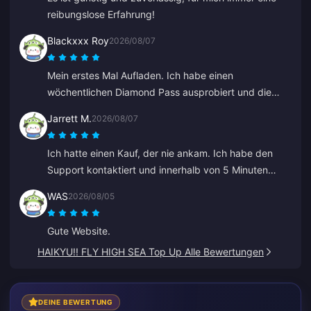
reibungslose Erfahrung!
Blackxxx Roy
2026/08/07
Mein erstes Mal Aufladen. Ich habe einen
wöchentlichen Diamond Pass ausprobiert und die
Diamanten innerhalb von 2 Minuten erhalten. Sehr
Jarrett M.
2026/08/07
schnell, danke!
Ich hatte einen Kauf, der nie ankam. Ich habe den
Support kontaktiert und innerhalb von 5 Minuten
wurde die Bestellung gefunden und war in meiner
WAS
2026/08/05
Wallet. Sehr professionell und höflich. Ich empfehle
diesen Ort jedem für Aufladungen.
Gute Website.
HAIKYU!! FLY HIGH SEA Top Up Alle Bewertungen
DEINE BEWERTUNG