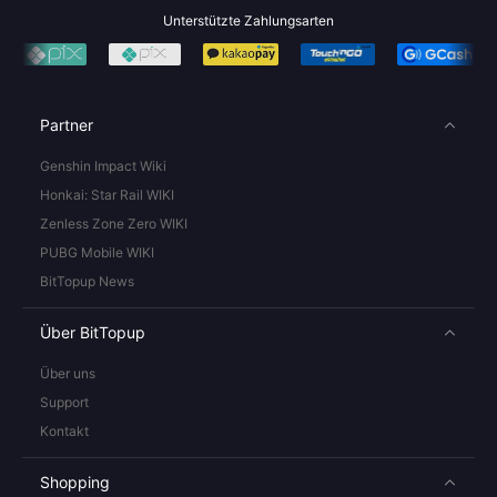
Unterstützte Zahlungsarten
Partner
Genshin Impact Wiki
Honkai: Star Rail WIKI
Zenless Zone Zero WIKI
PUBG Mobile WIKI
BitTopup News
Über BitTopup
Über uns
Support
Kontakt
Shopping