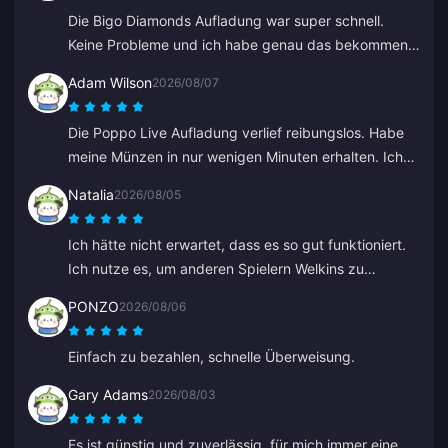
Die Bigo Diamonds Aufladung war super schnell.
Keine Probleme und ich habe genau das bekommen,
was ich wollte.
Adam Wilson
2026/08/07
Die Poppo Live Aufladung verlief reibungslos. Habe
meine Münzen in nur wenigen Minuten erhalten. Ich
werde es wieder nutzen!
Natalia
2026/08/05
Ich hätte nicht erwartet, dass es so gut funktioniert.
Ich nutze es, um anderen Spielern Welkins zu
schenken, und das Ergebnis gefällt mir sehr. Der
PONZO
2026/08/06
Kundenservice ist auch schnell. Wenn man jemandem
etwas schenken möchte, ist das eine tolle Plattform.
Einfach zu bezahlen, schnelle Überweisung.
Gary Adams
2026/08/03
Es ist günstig und zuverlässig, für mich immer eine