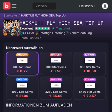
Suchen
Deutsch
/
Startseite
/
HAIKYU!! FLY HIGH SEA Top Up
HAIKYU!! FLY HIGH SEA TOP UP
Excellent
Trustpilot
GLOBAL
Sofortige Lieferung
Sichere Zahlung
South East Asia
Nennwert auswählen
10% OFF
10% OFF
10% OFF
60 Star Gems
300 Star Gems
980 Star Gems
€ 0.72
€ 3.50
€ 10.50
10% OFF
10% OFF
10% OFF
1980 Star Gems
3280 Star Gems
6480 Star Gems
€ 21.00
€ 35.09
€ 70.57
INFORMATIONEN ZUM AUFLADEN