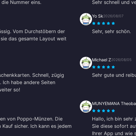
st die Nummer eins.
Sehr schnell und v
Yo Sk
2026/08/07
lässig. Vom Durchstöbern der
Sehr, sehr schön.
 sie das gesamte Layout weit
Michael Z
2026/08/05
chenkkarten. Schnell, zügig
Sehr gute und reib
 Ich habe andere Seiten
eiter so!
MUNYEMANA Theoba
aden von Poppo-Münzen. Die
Hallo, ich bin seh
m Kauf sicher. Ich kann es jedem
Sie diese sofort au
Ihrer App und wie s