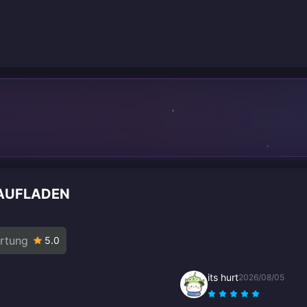
AUFLADEN
rtung
5.0
its hurt
2026/08/05