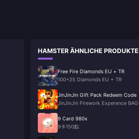
HAMSTER ÄHNLICHE PRODUKTE
Free Fire Diamonds EU + TR
100+25 Diamonds EU + TR
JinJinJin Gift Pack Redeem Code
JinJinJin Firework Experence BAG
9 Card 980x
9卡150點