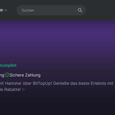
RD
rustpilot
ung
Sichere Zahlung
it Hamster über BitTopUp! Genieße das beste Erlebnis mit s
le Rabatte! ✨