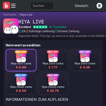
Suchen
Deutsch
/
Startseite
/
Hiya Live
HIYA LIVE
Excellent
Trustpilot
SA
Sofortige Lieferung
Sichere Zahlung
Important Note: This top-up service is only available in the MENA 
Nennwert auswählen
50% OFF
50% OFF
50% OFF
Hiya 1000 Coins
Hiya 2000 Coins
Hiya 5000 Coins
€ 0.86
€ 1.71
€ 4.28
50% OFF
50% OFF
Hiya 10000 Coins
Hiya 50000 Coins
€ 8.56
€ 42.76
INFORMATIONEN ZUM AUFLADEN