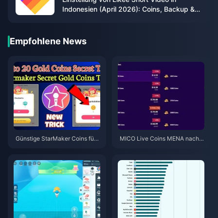
Indonesien (April 2026): Coins, Backup &
nächste Schritte
Empfohlene News
Günstige StarMaker Coins für
MICO Live Coins MENA nach v
die SupernovaX 2026 Audition
5.2: Günstigste Angebote 2026
s (12-23 % Rabatt)