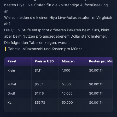
besten Hiya Live-Stufen für die vollständige Aufschlüsselung
an.
Wie schneiden die kleinen Hiya Live-Aufladestufen im Vergleich
ab?
Die 1,11 $-Stufe entspricht größeren Paketen beim Kurs, hinkt
aber beim Nutzen pro ausgegebenem Dollar stark hinterher.
Die folgenden Tabellen zeigen, warum.
Tabelle: Münzanzahl und Kosten pro Münze
Paket
Preis in USD
Münzen
Kosten pro Münz
Klein
$1.11
1.000
$0.00111
Mittel
$5.57
5.000
$0.00111
Groß
$11.16
10.000
$0.00111
XL
$55.78
50.000
$0.00111