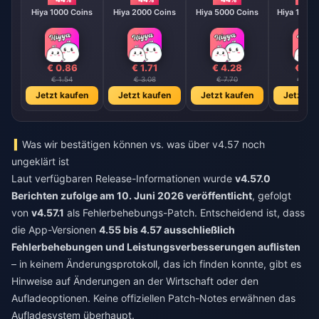
Hiya 1000 Coins
Hiya 2000 Coins
Hiya 5000 Coins
Hiya 10000
€ 0.86
€ 1.71
€ 4.28
€ 8.
€ 1.54
€ 3.08
€ 7.70
€ 15.3
Jetzt kaufen
Jetzt kaufen
Jetzt kaufen
Jetzt ka
Was wir bestätigen können vs. was über v4.57 noch
ungeklärt ist
Laut verfügbaren Release-Informationen wurde
v4.57.0
Berichten zufolge am 10. Juni 2026 veröffentlicht
, gefolgt
von
v4.57.1
als Fehlerbehebungs-Patch. Entscheidend ist, dass
die App-Versionen
4.55 bis 4.57 ausschließlich
Fehlerbehebungen und Leistungsverbesserungen auflisten
– in keinem Änderungsprotokoll, das ich finden konnte, gibt es
Hinweise auf Änderungen an der Wirtschaft oder den
Aufladeoptionen. Keine offiziellen Patch-Notes erwähnen das
Aufladesystem überhaupt.