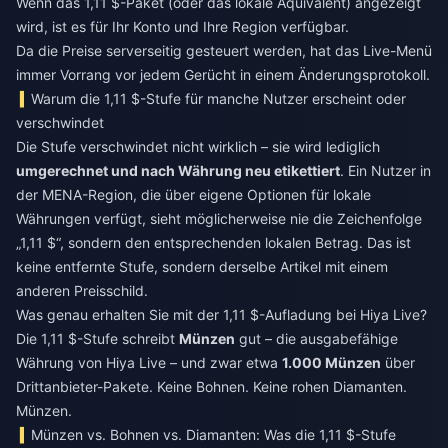
Wenn das 1,11 $-Paket (oder das lokale Äquivalent) angezeigt
wird, ist es für Ihr Konto und Ihre Region verfügbar.
Da die Preise serverseitig gesteuert werden, hat das Live-Menü
immer Vorrang vor jedem Gerücht in einem Änderungsprotokoll.
Warum die 1,11 $-Stufe für manche Nutzer erscheint oder
verschwindet
Die Stufe verschwindet nicht wirklich – sie wird lediglich
umgerechnet und nach Währung neu etikettiert
. Ein Nutzer in
der MENA-Region, die über eigene Optionen für lokale
Währungen verfügt, sieht möglicherweise nie die Zeichenfolge
„1,11 $“, sondern den entsprechenden lokalen Betrag. Das ist
keine entfernte Stufe, sondern derselbe Artikel mit einem
anderen Preisschild.
Was genau erhalten Sie mit der 1,11 $-Aufladung bei Hiya Live?
Die 1,11 $-Stufe schreibt
Münzen
gut – die ausgabefähige
Währung von Hiya Live – und zwar etwa
1.000 Münzen
über
Drittanbieter-Pakete. Keine Bohnen. Keine rohen Diamanten.
Münzen.
Münzen vs. Bohnen vs. Diamanten: Was die 1,11 $-Stufe