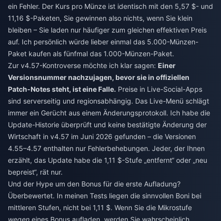
ein Fehler. Der Kurs pro Münze ist identisch mit den 5,57 $- und
11,16 $-Paketen, Sie gewinnen also nichts, wenn Sie klein
bleiben – Sie laden nur häufiger zum gleichen effektiven Preis
auf. Ich persönlich würde lieber einmal das 5.000-Münzen-
Paket kaufen als fünfmal das 1.000-Münzen-Paket.
Zur v4.57-Kontroverse möchte ich klar sagen:
Einer
Versionsnummer nachzujagen, bevor sie in offiziellen
Patch-Notes steht, ist eine Falle.
Preise in Live-Social-Apps
sind serverseitig und regionsabhängig. Das Live-Menü schlägt
immer ein Gerücht aus einem Änderungsprotokoll. Ich habe die
Update-Historie überprüft und keine bestätigte Änderung der
Wirtschaft in v4.57 im Juni 2026 gefunden – die Versionen
4.55–4.57 enthalten nur Fehlerbehebungen. Jeder, der Ihnen
erzählt, das Update habe die 1,11 $-Stufe „entfernt“ oder „neu
bepreist“, rät nur.
Und der Hype um den Bonus für die erste Aufladung?
Überbewertet. In meinen Tests liegen die sinnvollen Boni bei
mittleren Stufen, nicht bei 1,11 $. Wenn Sie die Mikrostufe
wegen
eines Bonus aufladen, werden Sie wahrscheinlich