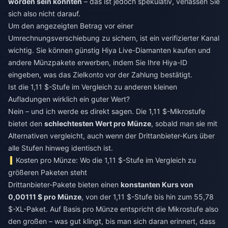
worden sein könnten
– das ist jedoch spekulativ, verlassen Sie
sich also nicht darauf.
Um den angezeigten Betrag vor einer
Umrechnungsverschiebung zu sichern, ist ein verifizierter Kanal
wichtig. Sie können
günstig Hiya Live-Diamanten kaufen
und
andere Münzpakete erwerben, indem Sie Ihre Hiya-ID
eingeben, was das Zielkonto vor der Zahlung bestätigt.
Ist die 1,11 $-Stufe im Vergleich zu anderen kleinen
Aufladungen wirklich ein guter Wert?
Nein – und ich werde es direkt sagen. Die 1,11 $-Mikrostufe
bietet den
schlechtesten Wert pro Münze
, sobald man sie mit
Alternativen vergleicht, auch wenn der Drittanbieter-Kurs über
alle Stufen hinweg identisch ist.
Kosten pro Münze: Wo die 1,11 $-Stufe im Vergleich zu
größeren Paketen steht
Drittanbieter-Pakete bieten einen
konstanten Kurs von
0,00111 $ pro Münze
, von der 1,11 $-Stufe bis hin zum 55,78
$-XL-Paket. Auf Basis pro Münze entspricht die Mikrostufe also
den großen – was gut klingt, bis man sich daran erinnert, dass