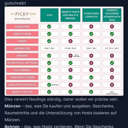
gutschreibt
Dies verwirrt Neulinge ständig, daher wollen wir präzise sein:
Münzen
– das, was
Sie
kaufen und ausgeben. Geschenke,
Raumeintritte und die Unterstützung von Hosts basieren auf
Münzen.
Bohnen
– das, was
Hosts
verdienen. Wenn Sie Geschenke