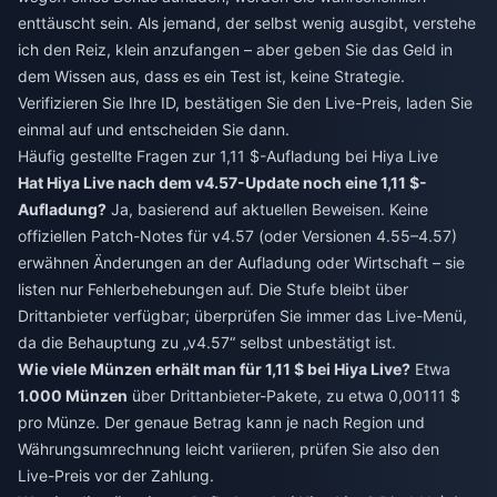
enttäuscht sein. Als jemand, der selbst wenig ausgibt, verstehe
ich den Reiz, klein anzufangen – aber geben Sie das Geld in
dem Wissen aus, dass es ein Test ist, keine Strategie.
Verifizieren Sie Ihre ID, bestätigen Sie den Live-Preis, laden Sie
einmal auf und entscheiden Sie dann.
Häufig gestellte Fragen zur 1,11 $-Aufladung bei Hiya Live
Hat Hiya Live nach dem v4.57-Update noch eine 1,11 $-
Aufladung?
Ja, basierend auf aktuellen Beweisen. Keine
offiziellen Patch-Notes für v4.57 (oder Versionen 4.55–4.57)
erwähnen Änderungen an der Aufladung oder Wirtschaft – sie
listen nur Fehlerbehebungen auf. Die Stufe bleibt über
Drittanbieter verfügbar; überprüfen Sie immer das Live-Menü,
da die Behauptung zu „v4.57“ selbst unbestätigt ist.
Wie viele Münzen erhält man für 1,11 $ bei Hiya Live?
Etwa
1.000 Münzen
über Drittanbieter-Pakete, zu etwa 0,00111 $
pro Münze. Der genaue Betrag kann je nach Region und
Währungsumrechnung leicht variieren, prüfen Sie also den
Live-Preis vor der Zahlung.