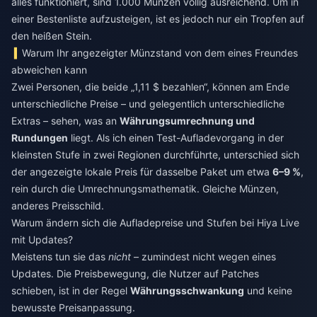
alles funktioniert, sind 1.000 Münzen völlig ausreichend. Um in
einer Bestenliste aufzusteigen, ist es jedoch nur ein Tropfen auf
den heißen Stein.
Warum Ihr angezeigter Münzstand von dem eines Freundes
abweichen kann
Zwei Personen, die beide „1,11 $ bezahlen“, können am Ende
unterschiedliche Preise – und gelegentlich unterschiedliche
Extras – sehen, was an
Währungsumrechnung und
Rundungen
liegt. Als ich einen Test-Aufladevorgang in der
kleinsten Stufe in zwei Regionen durchführte, unterschied sich
der angezeigte lokale Preis für dasselbe Paket um etwa
6–9 %
,
rein durch die Umrechnungsmathematik. Gleiche Münzen,
anderes Preisschild.
Warum ändern sich die Aufladepreise und Stufen bei Hiya Live
mit Updates?
Meistens tun sie das
nicht
– zumindest nicht wegen eines
Updates. Die Preisbewegung, die Nutzer auf Patches
schieben, ist in der Regel
Währungsschwankung
und keine
bewusste Preisanpassung.