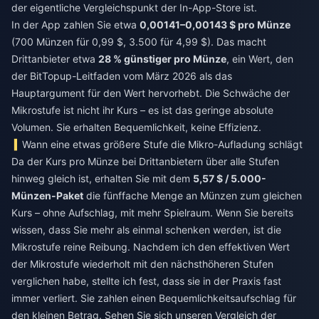
der eigentliche Vergleichspunkt der In-App-Store ist.
In der App zahlen Sie etwa
0,00141–0,00143 $ pro Münze
(700 Münzen für 0,99 $, 3.500 für 4,99 $). Das macht
Drittanbieter etwa
28 % günstiger pro Münze
, ein Wert, den
der BitTopup-Leitfaden vom März 2026 als das
Hauptargument für den Wert hervorhebt. Die Schwäche der
Mikrostufe ist nicht ihr Kurs – es ist das geringe absolute
Volumen. Sie erhalten Bequemlichkeit, keine Effizienz.
Wann eine etwas größere Stufe die Mikro-Aufladung schlägt
Da der Kurs pro Münze bei Drittanbietern über alle Stufen
hinweg gleich ist, erhalten Sie mit dem
5,57 $ / 5.000-
Münzen-Paket
die fünffache Menge an Münzen zum gleichen
Kurs – ohne Aufschlag, mit mehr Spielraum. Wenn Sie bereits
wissen, dass Sie mehr als einmal schenken werden, ist die
Mikrostufe reine Reibung. Nachdem ich den effektiven Wert
der Mikrostufe wiederholt mit den nächsthöheren Stufen
verglichen habe, stellte ich fest, dass sie in der Praxis fast
immer verliert. Sie zahlen einen Bequemlichkeitsaufschlag für
den kleinen Betrag. Sehen Sie sich unseren Vergleich der