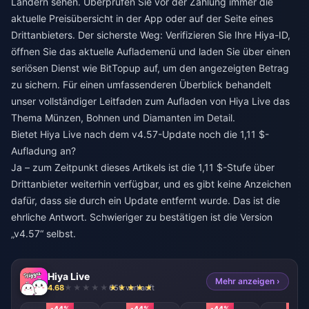
Ländern sehen. Überprüfen Sie vor der Zahlung immer die
aktuelle Preisübersicht in der App oder auf der Seite eines
Drittanbieters. Der sicherste Weg: Verifizieren Sie Ihre Hiya-ID,
öffnen Sie das aktuelle Auflademenü und laden Sie über einen
seriösen Dienst wie BitTopup auf, um den angezeigten Betrag
zu sichern. Für einen umfassenderen Überblick behandelt
unser vollständiger Leitfaden zum Aufladen von Hiya Live das
Thema Münzen, Bohnen und Diamanten im Detail.
Bietet Hiya Live nach dem v4.57-Update noch die 1,11 $-
Aufladung an?
Ja – zum Zeitpunkt dieses Artikels ist die 1,11 $-Stufe über
Drittanbieter weiterhin verfügbar, und es gibt keine Anzeichen
dafür, dass sie durch ein Update entfernt wurde. Das ist die
ehrliche Antwort. Schwieriger zu bestätigen ist die Version
„v4.57“ selbst.
Hiya Live
Mehr anzeigen ›
4.68
650 verkauft
-44%
-44%
-44%
-44