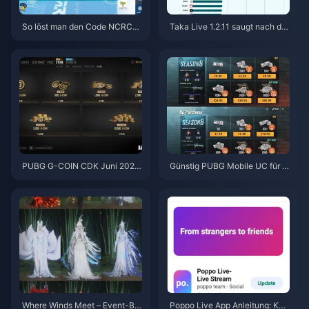
So löst man den Code NCRCK
Taka Live 1.2.11 saugt nach de
YT8EF für kostenlose Eggy-M
m Update im Juli 2026 den Akk
ünzen ein (Aug. 2026)
u schnell leer? Ursachen und L
ösungen
PUBG G-COIN CDK Juni 2026:
Günstig PUBG Mobile UC für di
Lohnt sich die 91,43-$-Doppel
e Naruto Shippuden-Kollaborat
-Promo wirklich?
ion (Juli 2026) kaufen: Kosten,
beste Pakete & sicheres Auflad
en
Where Winds Meet – Event-Bel
Poppo Live App Anleitung: Ko