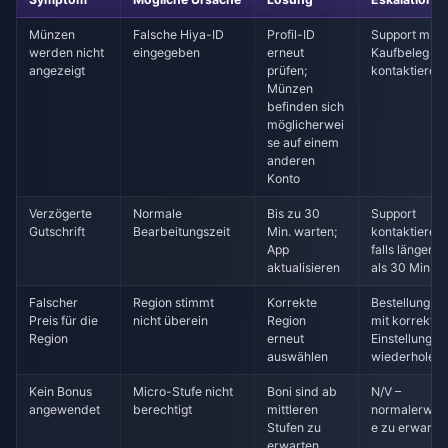
Münzen
Falsche Hiya-ID
Profil-ID
Support mit
werden nicht
eingegeben
erneut
Kaufbeleg
angezeigt
prüfen;
kontaktieren
Münzen
befinden sich
möglicherwei
se auf einem
anderen
Konto
Verzögerte
Normale
Bis zu 30
Support
Gutschrift
Bearbeitungszeit
Min. warten;
kontaktieren,
App
falls länger
aktualisieren
als 30 Min.
Falscher
Region stimmt
Korrekte
Bestellung
Preis für die
nicht überein
Region
mit korrekte
Region
erneut
Einstellungen
auswählen
wiederholen
Kein Bonus
Micro-Stufe nicht
Boni sind ab
N/V –
angewendet
berechtigt
mittleren
normalerwei
Stufen zu
e zu erwarte
erwarten