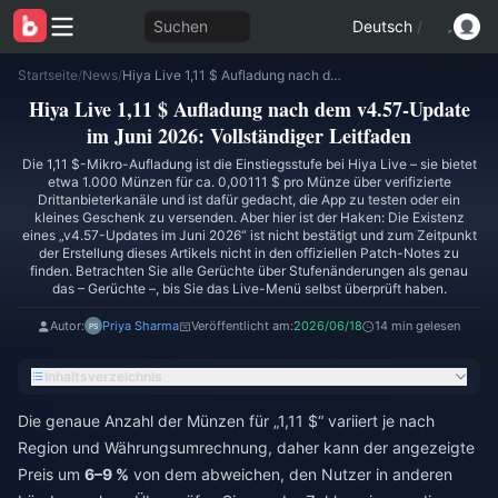
Suchen
Deutsch
/
Startseite
/
News
/
Hiya Live 1,11 $ Aufladung nach dem v4.57-Update im Juni 2026: Vollständiger Leitfaden
Hiya Live 1,11 $ Aufladung nach dem v4.57-Update
im Juni 2026: Vollständiger Leitfaden
Die 1,11 $-Mikro-Aufladung ist die Einstiegsstufe bei Hiya Live – sie bietet
etwa 1.000 Münzen für ca. 0,00111 $ pro Münze über verifizierte
Drittanbieterkanäle und ist dafür gedacht, die App zu testen oder ein
kleines Geschenk zu versenden. Aber hier ist der Haken: Die Existenz
eines „v4.57-Updates im Juni 2026“ ist nicht bestätigt und zum Zeitpunkt
der Erstellung dieses Artikels nicht in den offiziellen Patch-Notes zu
finden. Betrachten Sie alle Gerüchte über Stufenänderungen als genau
das – Gerüchte –, bis Sie das Live-Menü selbst überprüft haben.
Autor:
Priya Sharma
Veröffentlicht am:
2026/06/18
14 min gelesen
Inhaltsverzeichnis
Die genaue Anzahl der Münzen für „1,11 $“ variiert je nach
Region und Währungsumrechnung, daher kann der angezeigte
Preis um
6–9 %
von dem abweichen, den Nutzer in anderen