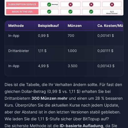
Methode
Beispielkauf
Münzen
Ca. Kosten/Münz
In-App
0,99 $
700
0,00141 $
Drittanbieter
1,11 $
1.000
0,00111 $
In-App
4,99 $
3.500
0,00143 $
Dies ist die Tabelle, die Ihr Verhalten ändern sollte. Für fast den
gleichen Dollar-Betrag (0,99 $ vs. 1,11 $) erhalten Sie bei
Drittanbietern
300 Münzen mehr
und einen um 28 % besseren
Kurs. Überprüfen Sie die aktuellen Kurse nach jedem Update,
aber der Abstand ist in den letzten Versionen stabil geblieben.
Wie laden Sie die 1,11 $-Stufe sicher über BitTopup auf?
Die sicherste Methode ist die
ID-basierte Aufladung
, da Sie