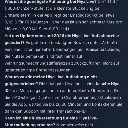
Was ist die günstigste Aufladung bei Hiya Live?
Die 1,11 $ /
1.000-Münzen-Stufe ist die kleinste Stückelung bei
Drittanbietern. In der App liegt der Einstiegspunkt bei etwa
0,99 $ für 700 Münzen – aber das ist ein schlechterer Kurs pro
Münze (~0,00141 $ vs. 0,00111 $).
Hat das Update vom Juni 2026 die Hiya Live-Aufladepreise
geändert?
Es gibt keine bestätigten Beweise dafür. Aktuelle
Versionen listen nur Fehlerbehebungen auf. Preisunterschiede,
die Nutzer bemerken, sind fast immer auf
Währungsumrechnungsdifferenzen zurückzuführen, nicht auf
updatebedingte Preisanpassungen.
Warum wurde meine Hiya Live-Aufladung nicht
gutgeschrieben?
Die häufigste Ursache ist eine
falsche Hiya-
ID
– die Münzen gingen an ein anderes Konto. Überprüfen Sie
die 7–10-stellige ID unter Ihrem Charakternamen, aktualisieren
Sie die App, warten Sie bis zu 30 Minuten und kontaktieren Sie
dann den Support mit Ihrer Transaktions-ID.
Kann ich eine Rückerstattung für eine Hiya Live-
Münzaufladung erhalten?
Normalerweise nein.