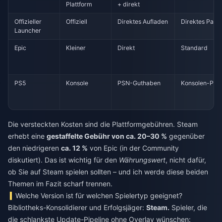
Plattform
+ direkt
Offizieller
Offiziell
Direktes Aufladen
Direktes Patc
Launcher
Epic
Kleiner
Direkt
Standard
PS5
Konsole
PSN-Guthaben
Konsolen-Pat
Die versteckten Kosten sind die Plattformgebühren. Steam
erhebt eine
gestaffelte Gebühr von ca. 20–30 %
gegenüber
den niedrigeren
ca. 12 %
von Epic (in der Community
diskutiert). Das ist wichtig für den
Währungswert
, nicht dafür,
ob Sie auf Steam spielen sollten – und ich werde diese beiden
Themen im Fazit scharf trennen.
Welche Version ist für welchen Spielertyp geeignet?
Bibliotheks-Konsolidierer und Erfolgsjäger:
Steam.
Spieler, die
die schlankste Update-Pipeline ohne Overlay wünschen: