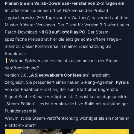
Planen Sie ein Vorab-Download-Fenster von 2–3 Tagen ein.
Im offiziellen Launcher öffnet HoYoverse den Preload
„typischerweise 2–3 Tage vor der Wartung“, basierend auf dem
Muster früherer Versionen. Der Client für Version 3.0 wiegt beim
Patch-Download
~8 GB auf HoYoPlay PC
. Der Steam-
spezifische Preload ist hier die einzige echte offene Frage –
mehr zu dieser Kontroverse in meiner Einschätzung als
Redakteur.
Welche Spielversion erscheint zusammen mit der Steam-
Veröffentlichung?
Version 3.0,
„A Sleepwalker's Confession“
, erscheint
zeitgleich. Sie präsentiert einen neuen S-Rang-Agenten,
Pyrois
von der Phaethon-Fraktion, der zum Start über begrenzte
Signal-Suche-Kanäle verfügbar ist. Dies ist keine abgespeckte
„Steam-Edition“ – es ist der aktuelle Live-Build mit vollständiger
Funktionsparität.
Warum ist die Steam-Veröffentlichung wichtiger als ein normaler
Plattform-Start?