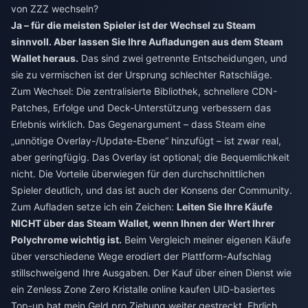
von ZZZ wechseln?
Ja – für die meisten Spieler ist der Wechsel zu Steam
sinnvoll. Aber lassen Sie Ihre Aufladungen aus dem Steam
Wallet heraus.
Das sind zwei getrennte Entscheidungen, und
sie zu vermischen ist der Ursprung schlechter Ratschläge.
Zum Wechsel: Die zentralisierte Bibliothek, schnellere CDN-
Patches, Erfolge und Deck-Unterstützung verbessern das
Erlebnis wirklich. Das Gegenargument – dass Steam eine
„unnötige Overlay-/Update-Ebene“ hinzufügt – ist zwar real,
aber geringfügig. Das Overlay ist optional; die Bequemlichkeit
nicht. Die Vorteile überwiegen für den durchschnittlichen
Spieler deutlich, und das ist auch der Konsens der Community.
Zum Aufladen setze ich ein Zeichen:
Leiten Sie Ihre Käufe
NICHT über das Steam Wallet, wenn Ihnen der Wert Ihrer
Polychrome wichtig ist.
Beim Vergleich meiner eigenen Käufe
über verschiedene Wege erodiert der Plattform-Aufschlag
stillschweigend Ihre Ausgaben. Der Kauf über einen Dienst wie
ein
Zenless Zone Zero Kristalle online kaufen
UID-basiertes
Top-up hat mein Geld pro Ziehung weiter gestreckt. Ehrlich