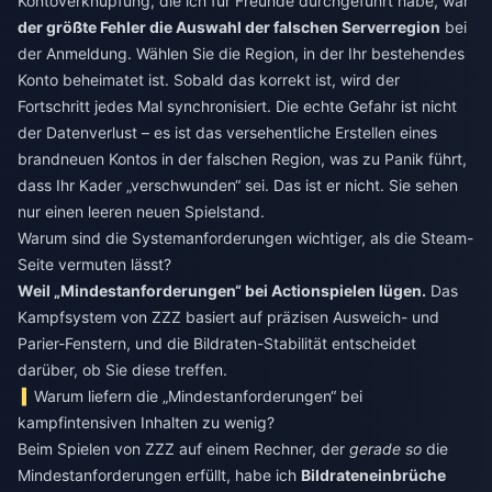
Kontoverknüpfung, die ich für Freunde durchgeführt habe, war
der größte Fehler die Auswahl der falschen Serverregion
bei
der Anmeldung. Wählen Sie die Region, in der Ihr bestehendes
Konto beheimatet ist. Sobald das korrekt ist, wird der
Fortschritt jedes Mal synchronisiert. Die echte Gefahr ist nicht
der Datenverlust – es ist das versehentliche Erstellen eines
brandneuen Kontos in der falschen Region, was zu Panik führt,
dass Ihr Kader „verschwunden“ sei. Das ist er nicht. Sie sehen
nur einen leeren neuen Spielstand.
Warum sind die Systemanforderungen wichtiger, als die Steam-
Seite vermuten lässt?
Weil „Mindestanforderungen“ bei Actionspielen lügen.
Das
Kampfsystem von ZZZ basiert auf präzisen Ausweich- und
Parier-Fenstern, und die Bildraten-Stabilität entscheidet
darüber, ob Sie diese treffen.
Warum liefern die „Mindestanforderungen“ bei
kampfintensiven Inhalten zu wenig?
Beim Spielen von ZZZ auf einem Rechner, der
gerade so
die
Mindestanforderungen erfüllt, habe ich
Bildrateneinbrüche