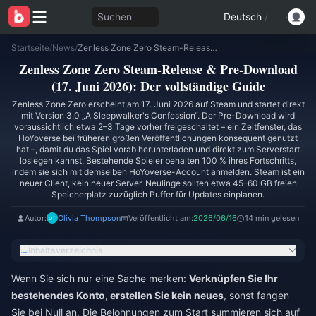
Suchen
Deutsch
/
Startseite
/
News
/
Zenless Zone Zero Steam-Release & Pre-Download (17. Juni 2026): Der vollständige Guide
Zenless Zone Zero Steam-Release & Pre-Download
(17. Juni 2026): Der vollständige Guide
Zenless Zone Zero erscheint am 17. Juni 2026 auf Steam und startet direkt
mit Version 3.0 „A Sleepwalker's Confession“. Der Pre-Download wird
voraussichtlich etwa 2–3 Tage vorher freigeschaltet – ein Zeitfenster, das
HoYoverse bei früheren großen Veröffentlichungen konsequent genutzt
hat –, damit du das Spiel vorab herunterladen und direkt zum Serverstart
loslegen kannst. Bestehende Spieler behalten 100 % ihres Fortschritts,
indem sie sich mit demselben HoYoverse-Account anmelden. Steam ist ein
neuer Client, kein neuer Server. Neulinge sollten etwa 45–60 GB freien
Speicherplatz zuzüglich Puffer für Updates einplanen.
Autor:
Olivia Thompson
Veröffentlicht am:
2026/06/16
14 min gelesen
Inhaltsverzeichnis
Wenn Sie sich nur eine Sache merken:
Verknüpfen Sie Ihr
bestehendes Konto, erstellen Sie kein neues
, sonst fangen
Sie bei Null an. Die Belohnungen zum Start summieren sich auf