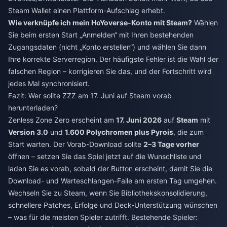
Steam Wallet einen Plattform-Aufschlag erhebt.
Wie verknüpfe ich mein HoYoverse-Konto mit Steam?
Wählen
Sie beim ersten Start „Anmelden“ mit Ihren bestehenden
Zugangsdaten (nicht „Konto erstellen“) und wählen Sie dann
Ihre korrekte Serverregion. Der häufigste Fehler ist die Wahl der
falschen Region – korrigieren Sie das, und der Fortschritt wird
jedes Mal synchronisiert.
Fazit: Wer sollte ZZZ am 17. Juni auf Steam vorab
herunterladen?
Zenless Zone Zero erscheint am
17. Juni 2026
auf
Steam
mit
Version 3.0
und
1.600 Polychromen plus Pyrois
, die zum
Start warten. Der Vorab-Download sollte
2–3 Tage vorher
öffnen – setzen Sie das Spiel jetzt auf die Wunschliste und
laden Sie es vorab, sobald der Button erscheint, damit Sie die
Download- und Warteschlangen-Falle am ersten Tag umgehen.
Wechseln Sie zu Steam, wenn Sie Bibliothekskonsolidierung,
schnellere Patches, Erfolge und Deck-Unterstützung wünschen
– was für die meisten Spieler zutrifft. Bestehende Spieler: