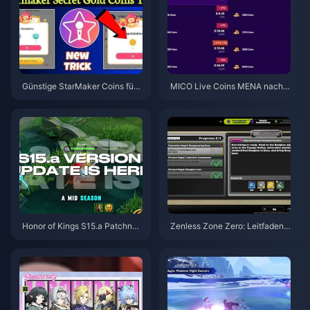
Günstige StarMaker Coins für
MICO Live Coins MENA nach v
die SupernovaX 2026 Audition
5.2: Günstigste Angebote 2026
s (12-23 % Rabatt)
Honor of Kings S15.a Patchnot
Zenless Zone Zero: Leitfaden z
es | August 2026
u Operation Bagel | August 202
6