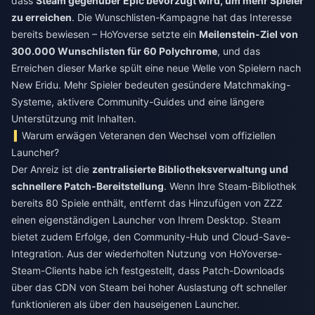
dass
Steam gegenüber Epic bevorzugt wird, um mehr Spieler
zu erreichen
. Die Wunschlisten-Kampagne hat das Interesse
bereits bewiesen – HoYoverse setzte ein
Meilenstein-Ziel von
300.000 Wunschlisten für 60 Polychrome
, und das
Erreichen dieser Marke spült eine neue Welle von Spielern nach
New Eridu. Mehr Spieler bedeuten gesündere Matchmaking-
Systeme, aktivere Community-Guides und eine längere
Unterstützung mit Inhalten.
Warum erwägen Veteranen den Wechsel vom offiziellen
Launcher?
Der Anreiz ist die
zentralisierte Bibliotheksverwaltung und
schnellere Patch-Bereitstellung
. Wenn Ihre Steam-Bibliothek
bereits 80 Spiele enthält, entfernt das Hinzufügen von ZZZ
einen eigenständigen Launcher von Ihrem Desktop. Steam
bietet zudem Erfolge, den Community-Hub und Cloud-Save-
Integration. Aus der wiederholten Nutzung von HoYoverse-
Steam-Clients habe ich festgestellt, dass Patch-Downloads
über das CDN von Steam bei hoher Auslastung oft schneller
funktionieren als über den hauseigenen Launcher.