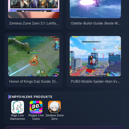
Zenless Zone Zero 3.1: Leitfad
Odette-Build-Guide: Beste Waf
en zur Auswahl des Freien Age
fen, Artefakte & Teams | Augus
nten | August 2026
t 2026
Honor of Kings Daji Guide: Die
PUBG Mobile Spider-Man Eve
10 besten Tricks | August 2026
nt-Tipps | August 2026
EMPFOHLENE PRODUKTE
Bigo Live
Poppo Live
Zenless Zone
Diamanten
Coins
Zero