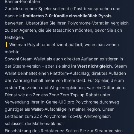
Banner-Prioritäten
Zurückkehrende Spieler sollten die Post beanspruchen und
dann die
limitierten 3.0-Kanäle einschließlich Pyrois
bewerten. Überprüfen Sie Ihren Polychrome-Vorrat im Vergleich
zu den Agenten, die Sie tatsächlich möchten, bevor Sie sich
festlegen.
Wie man Polychrome effizient auflädt, wenn man ziehen
möchte
Sowohl Steam Wallet als auch direktes Aufladen existieren in
der Steam-Version – aber sie sind
im Wert nicht gleich.
Steam
Wallet beinhaltet einen Plattform-Aufschlag; direktes Aufladen
der Währung behält mehr von Ihrem Geld. Für Spieler, die am
ersten Tag ziehen und Wege vergleichen, war ein Drittanbieter-
Dienst wie ein
Zenless Zone Zero Top-up Rabatt
unter
Verwendung Ihrer In-Game-UID pro Polychrome durchweg
günstiger als Wallet-Aufschläge in meiner Region. Unser
Leitfaden zum ZZZ Polychrome Top-Up Wertvergleich
schlüsselt die Mathematik auf.
Einschätzung des Redakteurs: Sollten Sie zur Steam-Version