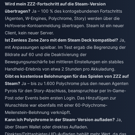
Wird mein ZZZ-Fortschritt auf die Steam-Version
übertragen?
Ja – 100 % des kontogebundenen Fortschritts
(Agenten, W-Engines, Polychrome, Story) werden über die
HoYoverse-Kontoanmeldung übertragen. Steam ist ein neuer
Client, kein neuer Server.
Ist Zenless Zone Zero mit dem Steam Deck kompatibel?
Ja,
mit Anpassungen spielbar. Im Test ergab die Begrenzung der
Bildrate auf 60 und die Deaktivierung der
Bewegungsunschärfe bei mittleren Einstellungen ein stabiles
Handheld-Erlebnis von etwa 2 Stunden pro Akkuladung.
Gibt es kostenlose Belohnungen für das Spielen von ZZZ auf
Steam?
Ja – bis zu 1.600 Polychrome plus den neuen Agenten
Pyrois für den Story-Abschluss, beanspruchbar per In-Game-
Post oder Events beim ersten Login. Das Hinzufügen zur
Wunschliste war ebenfalls mit einer 60-Polychrome-
Meilenstein-Belohnung verknüpft.
Kann ich Polychrome in der Steam-Version aufladen?
Ja,
über Steam Wallet oder direktes Aufladen.
Direktes/Drittanbieter-UID-Aufladen behält mehr Wert, da das