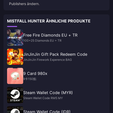
Publishers ändern.
MISTFALL HUNTER ÄHNLICHE PRODUKTE
Free Fire Diamonds EU + TR
100+25 Diamonds EU + TR
JinJinJin Gift Pack Redeem Code
JinJinJin Firework Experence BAG
9 Card 980x
9卡150點
Steam Wallet Code (MYR)
Steam Wallet Code RM5 MY
Steam Wallet Code (IDR)