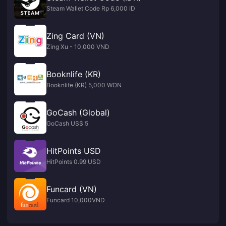
Steam Wallet Code Rp 6,000 ID
Zing Card (VN)
Zing Xu - 10,000 VND
Booknlife (KR)
Booknlife (KR) 5,000 WON
GoCash (Global)
GoCash US$ 5
HitPoints USD
HitPoints 0.99 USD
Funcard (VN)
Funcard 10,000VND