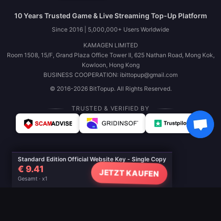
10 Years Trusted Game & Live Streaming Top-Up Platform
Since 2016 | 5,000,000+ Users Worldwide
KAMAGEN LIMITED
Room 1508, 15/F, Grand Plaza Office Tower II, 625 Nathan Road, Mong Kok,
Kowloon, Hong Kong
BUSINESS COOPERATION: ibittopup@gmail.com
© 2016-2026 BitTopup. All Rights Reserved.
TRUSTED & VERIFIED BY
Standard Edition Official Website Key - Single Copy
€ 9.41
JETZT KAUFEN
Gesamt · x1