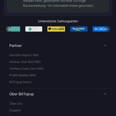
werden kann, garantieren wir eine 100%ige
Rückerstattung – Ihr Geld bleibt immer geschützt.
Unterstützte Zahlungsarten
Partner
Genshin Impact Wiki
Honkai: Star Rail WIKI
Zenless Zone Zero WIKI
PUBG Mobile WIKI
BitTopup News
Über BitTopup
Über uns
Support