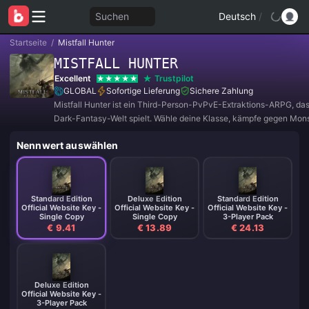
Suchen
Deutsch
/
Startseite
/
Mistfall Hunter
MISTFALL HUNTER
Excellent
Trustpilot
GLOBAL
Sofortige Lieferung
Sichere Zahlung
Mistfall Hunter ist ein Third-Person-PvPvE-Extraktions-ARPG, das 
Dark-Fantasy-Welt spielt. Wähle deine Klasse, kämpfe gegen Mon
rivalisierende Jäger, sammle Beute und entkomme lebend.
Nennwert auswählen
Standard Edition
Deluxe Edition
Standard Edition
Official Website Key -
Official Website Key -
Official Website Key -
Single Copy
Single Copy
3-Player Pack
€ 9.41
€ 13.89
€ 24.13
Deluxe Edition
Official Website Key -
3-Player Pack