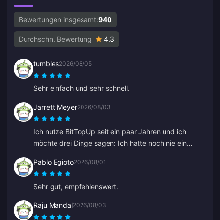
Bewertungen insgesamt:
940
Durchschn. Bewertung
4.3
tumbles
2026/08/05
Sehr einfach und sehr schnell.
Jarrett Meyer
2026/08/03
Ich nutze BitTopUp seit ein paar Jahren und ich
möchte drei Dinge sagen: Ich hatte noch nie ein
Problem beim Aufladen; die Liefergeschwindigkeit
Pablo Egioto
2026/08/01
schlägt alles andere, was ich ausprobiert habe; und
es ist unglaublich einfach, ein paar Klicks und schon
Sehr gut, empfehlenswert.
kann es losgehen. Es macht das Leben leichter.
Raju Mandal
2026/08/03