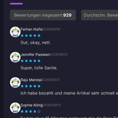
Bewertungen insgesamt:
929
Durchschn. Bewe
Farhan Nafis
2026/08/06
Gut, okay, nett.
Jennifer Pasiwen
2026/08/03
Super, tolle Sache.
Raju Mandal
2026/08/03
Ich habe bezahlt und meine Artikel sehr schnell e
Sophie König
2026/08/03