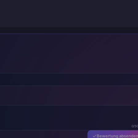
0/5
Bewertung absende