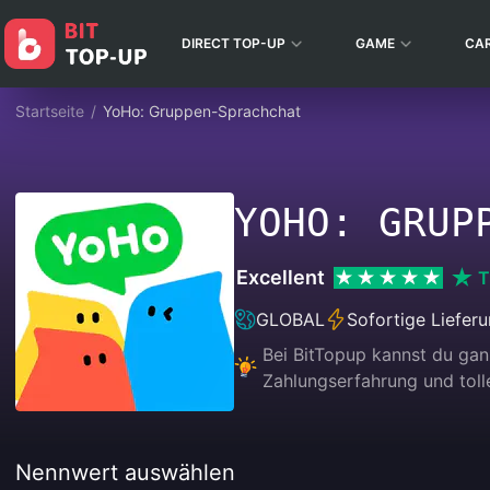
DIRECT TOP-UP
GAME
CA
Startseite
/
YoHo: Gruppen-Sprachchat
YOHO: GRUP
Excellent
T
GLOBAL
Sofortige Liefer
Bei BitTopup kannst du ga
Zahlungserfahrung und tolle
Nennwert auswählen