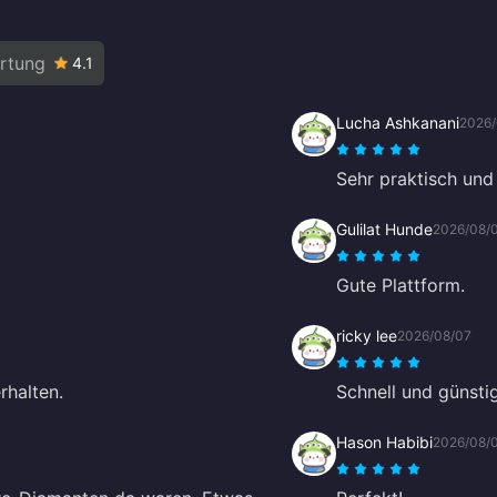
rtung
4.1
Lucha Ashkanani
2026/
Sehr praktisch und
Gulilat Hunde
2026/08/
Gute Plattform.
ricky lee
2026/08/07
rhalten.
Schnell und günstig
Hason Habibi
2026/08/