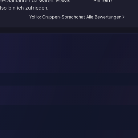
ire-Diamanten da waren. Etwas
Perfekt!
lso bin ich zufrieden.
YoHo: Gruppen-Sprachchat Alle Bewertungen