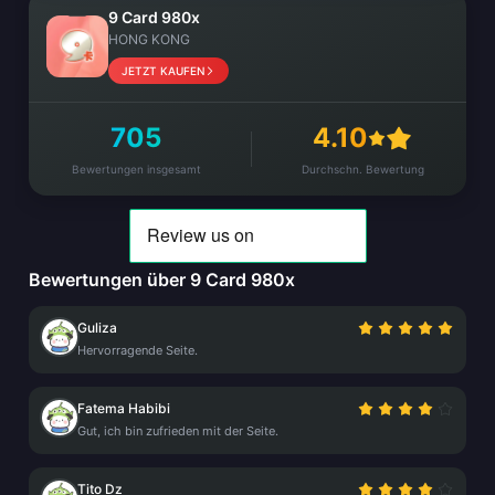
9 Card 980x
HONG KONG
JETZT KAUFEN
705
4.10
Bewertungen insgesamt
Durchschn. Bewertung
Bewertungen über 9 Card 980x
Guliza
Hervorragende Seite.
Fatema Habibi
Gut, ich bin zufrieden mit der Seite.
Tito Dz