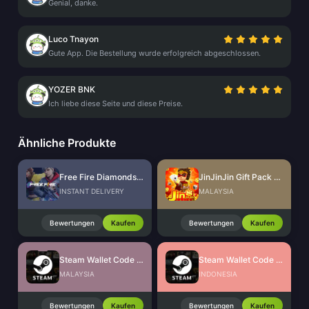
Genial, danke.
Luco Tnayon
Gute App. Die Bestellung wurde erfolgreich abgeschlossen.
YOZER BNK
Ich liebe diese Seite und diese Preise.
Ähnliche Produkte
Free Fire Diamonds EU + TR
JinJinJin Gift Pack Redeem Code
INSTANT DELIVERY
MALAYSIA
Bewertungen
Kaufen
Bewertungen
Kaufen
Steam Wallet Code (MYR)
Steam Wallet Code (IDR)
MALAYSIA
INDONESIA
Bewertungen
Kaufen
Bewertungen
Kaufen