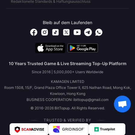
Redaktionelle Standards & Haftungsausschluss
Bleib auf dem Laufenden
10 Years Trusted Game & Live Streaming Top-Up Platform
Since 2016 | 5,000,000+ Users Worldwide
KAMAGEN LIMITED
Room 1508, 15/F, Grand Plaza Office Tower II, 625 Nathan Road, Mong Kok,
Kowloon, Hong Kong
BUSINESS COOPERATION: ibittopup@gmail.com
© 2016-2026 BitTopup. All Rights Reserved.
TRUSTED & VERIFIED BY