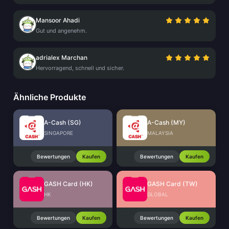
Mansoor Ahadi
Gut und angenehm.
adrialex Marchan
Hervorragend, schnell und sicher.
Ähnliche Produkte
A-Cash (SG)
A-Cash (MY)
SINGAPORE
MALAYSIA
Bewertungen
Kaufen
Bewertungen
Kaufen
GASH Card (HK)
GASH Card (TW)
HK
GLOBAL
Bewertungen
Kaufen
Bewertungen
Kaufen