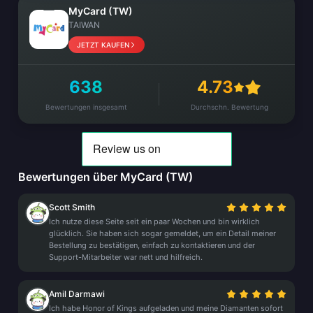
MyCard (TW)
TAIWAN
JETZT KAUFEN
638
4.73
Bewertungen insgesamt
Durchschn. Bewertung
Bewertungen über MyCard (TW)
Scott Smith
Ich nutze diese Seite seit ein paar Wochen und bin wirklich
glücklich. Sie haben sich sogar gemeldet, um ein Detail meiner
Bestellung zu bestätigen, einfach zu kontaktieren und der
Support-Mitarbeiter war nett und hilfreich.
Amil Darmawi
Ich habe Honor of Kings aufgeladen und meine Diamanten sofort