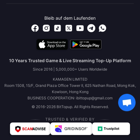
Bleib auf dem Laufenden
10 Years Trusted Game & Live Streaming Top-Up Platform
Since 2016 | 5,000,000+ Users Worldwide
KAMAGEN LIMITED
Room 1508, 15/F, Grand Plaza Office Tower II, 625 Nathan Road, Mong Kok,
Kowloon, Hong Kong
BUSINESS COOPERATION: ibittopup@gmail.com
© 2016-2026 BitTopup. All Rights Reserved.
TRUSTED & VERIFIED BY