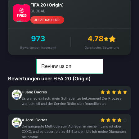
FIFA 20 (Origin)
GLOBAL
JETZT KAUFEN
973
4.78
Bewertungen insgesamt
Durchschn. Bewertung
Bewertungen über FIFA 20 (Origin)
Huang Dacres
Es war so einfach, mein Guthaben zu bekommen! Der Prozess
war schnell und der Service fühlte sich freundlich an.
A Jordi Cortez
Die gängigste Methode zum Aufladen in meinem Land ist über
OXXO, und es dauert bis zu 48 Stunden, bis ich meine Diamanten
bekomme.