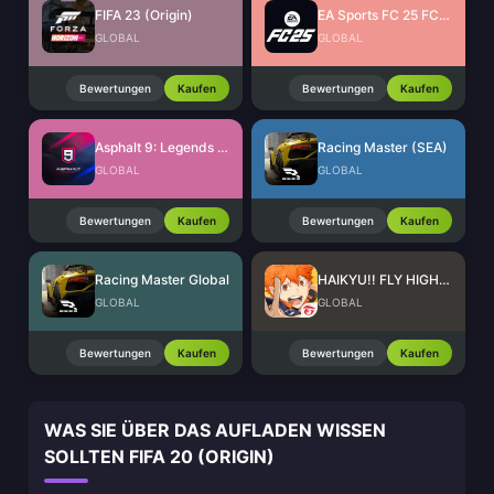
FIFA 23 (Origin)
EA Sports FC 25 FC Points (EA App)
GLOBAL
GLOBAL
Bewertungen
Kaufen
Bewertungen
Kaufen
Asphalt 9: Legends Tokens
Racing Master (SEA)
GLOBAL
GLOBAL
Bewertungen
Kaufen
Bewertungen
Kaufen
Racing Master Global
HAIKYU!! FLY HIGH SEA Top Up
GLOBAL
GLOBAL
Bewertungen
Kaufen
Bewertungen
Kaufen
WAS SIE ÜBER DAS AUFLADEN WISSEN
SOLLTEN FIFA 20 (ORIGIN)