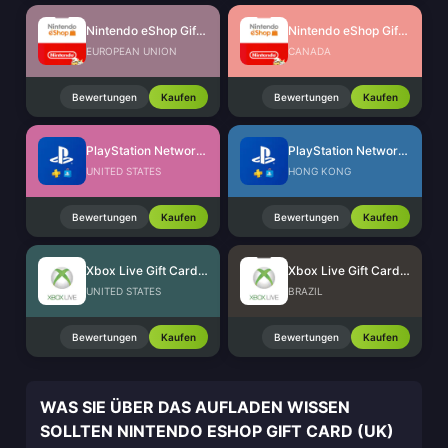
Nintendo eShop Gift Card (EU)
Nintendo eShop Gift Card (CA)
EUROPEAN UNION
CANADA
Bewertungen
Kaufen
Bewertungen
Kaufen
PlayStation Network Card (US)
PlayStation Network Card (HK)
UNITED STATES
HONG KONG
Bewertungen
Kaufen
Bewertungen
Kaufen
Xbox Live Gift Card (US)
Xbox Live Gift Card (BR)
UNITED STATES
BRAZIL
Bewertungen
Kaufen
Bewertungen
Kaufen
WAS SIE ÜBER DAS AUFLADEN WISSEN
SOLLTEN NINTENDO ESHOP GIFT CARD (UK)