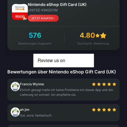
Nintendo eShop Gift Card (UK)
UNITED KINGDOM
JETZT KAUFEN
576
4.80
Bewertungen insgesamt
Durchschn. Bewertung
Bewertungen über Nintendo eShop Gift Card (UK)
Francis Wynne
Ehrlich gesagt hatte ich keine Probleme mit dieser App und die
Lieferung ist schnell. Ich empfehle sie.
ah jim
Gut, wow, fantastisch.