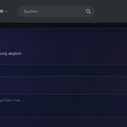
RD
tung abgibst.