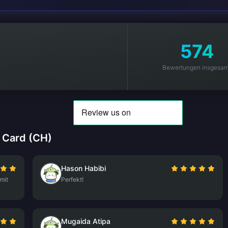
574
Bewertungen insgesam
 Card (CH)
Hason Habibi
mit
Perfekt!
Mugaida Atipa