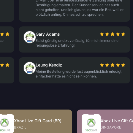
E-Mail über eine fehlgeschlagene Zahlung oder eine
Bestätigung erhalten. Der Kundenservice hat auch
nicht geholfen, und ich glaube, es war ein Bot, weil er
plötzlich anfing, Chinesisch zu sprechen.
Gary Adams
ise
Es ist günstig und zuverlässig, für mich immer eine
reibungslose Erfahrung!
Leung Kendlz
Meine Bestellung wurde fast augenblicklich erledigt,
einfacher hätte es nicht sein können.
Xbox Live Gift Card (BR)
Xbox Live Gift C
BRAZIL
SINGAPORE