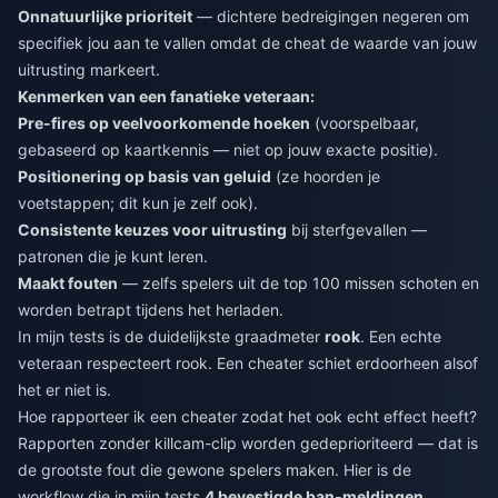
Onnatuurlijke prioriteit
— dichtere bedreigingen negeren om
specifiek jou aan te vallen omdat de cheat de waarde van jouw
uitrusting markeert.
Kenmerken van een fanatieke veteraan:
Pre-fires op veelvoorkomende hoeken
(voorspelbaar,
gebaseerd op kaartkennis — niet op jouw exacte positie).
Positionering op basis van geluid
(ze hoorden je
voetstappen; dit kun je zelf ook).
Consistente keuzes voor uitrusting
bij sterfgevallen —
patronen die je kunt leren.
Maakt fouten
— zelfs spelers uit de top 100 missen schoten en
worden betrapt tijdens het herladen.
In mijn tests is de duidelijkste graadmeter
rook
. Een echte
veteraan respecteert rook. Een cheater schiet erdoorheen alsof
het er niet is.
Hoe rapporteer ik een cheater zodat het ook echt effect heeft?
Rapporten zonder killcam-clip worden gedeprioriteerd — dat is
de grootste fout die gewone spelers maken. Hier is de
workflow die in mijn tests
4 bevestigde ban-meldingen