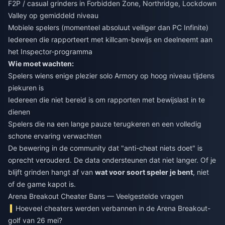
F2P / casual grinders in Forbidden Zone, Northridge, Lockdown
Valley op gemiddeld niveau
Mobiele spelers (momenteel absoluut veiliger dan PC Infinite)
Iedereen die rapporteert met killcam-bewijs en deelneemt aan
het Inspector-programma
Wie moet wachten:
Spelers wiens enige plezier solo Armory op hoog niveau tijdens
piekuren is
Iedereen die niet bereid is om rapporten met bewijslast in te
dienen
Spelers die na een lange pauze terugkeren en een volledig
schone ervaring verwachten
De bewering in de community dat "anti-cheat niets doet" is
oprecht verouderd. De data ondersteunen dat niet langer. Of je
blijft grinden hangt af van
wat voor soort speler je bent
, niet
of de game kapot is.
Arena Breakout Cheater Bans — Veelgestelde vragen
Hoeveel cheaters werden verbannen in de Arena Breakout-
golf van 26 mei?