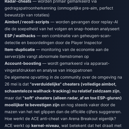
Radar-cheats
— worden primair gemarkeerd via
gedragspatroonherkenning (onmogelijke pre-aim, perfect
bewustzijn van rotaties)
Aimbot / recoil-scripts
— worden gevangen door replay-AI
die de soepelheid van het volgen en snap-hoeken analyseert
ESP / wallhacks
— een combinatie van geheugen-scan-
detectie en beoordelingen door de Player Inspector
Item-duplicatie
— monitoring van de economie aan de
serverzijde vangt abnormale itemstromen op
Account-boosting
— wordt gemarkeerd via apparaat-
vingerafdrukken en analyse van inlogpatronen
De algemene opvatting in de community over de omgeving na
26 mei is dat
"overduidelijke" cheaters (volledige aimbot,
schaamteloze wallhack-tracking) nu relatief zeldzaam zijn
,
maar dat
"soft" cheaters (alleen radar, af en toe ESP-gluren)
moeilijker te bevestigen zijn
en nog steeds vaker door de
mazen van het net glippen dan de officiële cijfers suggereren.
Hoe werkt de ACE anti-cheat van Arena Breakout eigenlijk?
ACE werkt op
kernel-niveau
, wat betekent dat het draait met