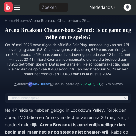
Zoeken
Nederlands
/
Home
/
Nieuws
/
Arena Breakout Cheater-bans 26 mei: Is de game nog veilig om te spelen?
Arena Breakout Cheater-bans 26 mei: Is de game nog
veilig om te spelen?
Op 26 mei 2026 bevestigde de officiële Fair Play-mededeling van het ABI-
beveiligingsteam 5.810 bans wegens valsspelen, 439 bans van tien jaar
en 295 apparaat-/IP-bans voor de handhavingsperiode van 18 t/m 24 mei
— naast 20,41 miljard Koen aan compensatie die werd uitgekeerd aan
18.925 getroffen spelers. Dat is een aanzienlijke schoonmaakactie, maar
kleiner dan de golf van 8.463 accounts van begin februari 2026 en ver
onder het record van 10.080 bans in augustus 2024.
Auteur:
Alex Turner
Gepubliceerd op:
2026/05/30
16 min lezen
Inhoudsopgave
Na 47 raids te hebben gelogd in Lockdown Valley, Forbidden
Zone, TV Station en Armory in de drie weken na 26 mei, is mijn
oordeel duidelijk:
Arena Breakout is aanzienlijk veiliger dan
begin mei, maar het is nog steeds niet cheater-vrij
. Raids op