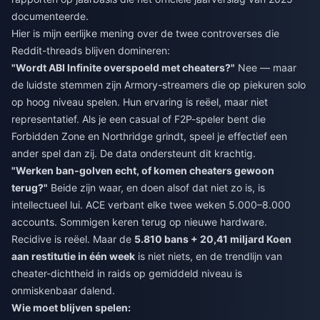
documenteerde.
Hier is mijn eerlijke mening over de twee controverses die
Reddit-threads blijven domineren:
"Wordt ABI Infinite overspoeld met cheaters?"
Nee — maar
de luidste stemmen zijn Armory-streamers die op piekuren solo
op hoog niveau spelen. Hun ervaring is reëel, maar niet
representatief. Als je een casual of F2P-speler bent die
Forbidden Zone en Northridge grindt, speel je effectief een
ander spel dan zij. De data ondersteunt dit krachtig.
"Werken ban-golven echt, of komen cheaters gewoon
terug?"
Beide zijn waar, en doen alsof dat niet zo is, is
intellectueel lui. ACE verbant elke twee weken 5.000–8.000
accounts. Sommigen keren terug op nieuwe hardware.
Recidive is reëel. Maar de
5.810 bans + 20,41 miljard Koen
aan restitutie in één week
is niet niets, en de trendlijn van
cheater-dichtheid in raids op gemiddeld niveau is
onmiskenbaar dalend.
Wie moet blijven spelen: