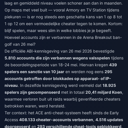
laag en gemiddeld niveau voelen schoner aan dan in maanden.
Op maps met veel buit — vooral Armory en TV Station tijdens
piekuren — is er nog steeds een geschatte kans van 1 op 8 tot
1 op 12 om een vermoedelijke cheater tegen te komen. Kortom:
blijf spelen, maar wees slim in welke lobbies je je begeeft.
Hoeveel accounts zijn er verbannen in de Arena Breakout ban-
golf van 26 mei?
De officiële ABI-kennisgeving van 26 mei 2026 bevestigde
5.810 accounts die zijn verbannen wegens valsspelen
tijdens
de beoordelingsperiode van 18-24 mei. Hiervan kregen
439
spelers een sanctie van 10 jaar
en werden nog eens
295
accounts getroffen door blokkades op apparaat- of IP-
niveau
. In dezelfde kennisgeving werd vermeld dat
18.925
spelers zijn gecompenseerd
met in totaal
20,41 miljard Koen
,
waarmee verloren buit uit raids waarbij geverifieerde cheaters
betrokken waren, werd hersteld.
Ter context: het ACE anti-cheat-systeem heeft sinds de Early
Access
408.133 cheater-accounts verbannen
,
4.516 updates
doorgevoerd
en
293 verschillende cheat-tools geblokkeerd
,