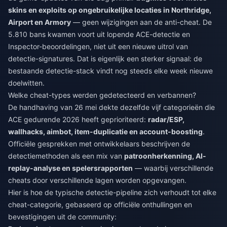
skins en exploits op ongebruikelijke locaties in Northridge,
Airport en Armory
— geen wijzigingen aan de anti-cheat. De
5.810 bans kwamen voort uit lopende ACE-detectie en
Inspector-beoordelingen, niet uit een nieuwe uitrol van
detectie-signatures. Dat is eigenlijk een sterker signaal: de
bestaande detectie-stack vindt nog steeds elke week nieuwe
doelwitten.
Welke cheat-types werden gedetecteerd en verbannen?
De handhaving van 26 mei dekte dezelfde vijf categorieën die
ACE gedurende 2026 heeft geprioriteerd:
radar/ESP,
wallhacks, aimbot, item-duplicatie en account-boosting
.
Officiële gesprekken met ontwikkelaars beschrijven de
detectiemethoden als een mix van
patroonherkenning, AI-
replay-analyse en spelersrapporten
— waarbij verschillende
cheats door verschillende lagen worden opgevangen.
Hier is hoe de typische detectie-pipeline zich verhoudt tot elke
cheat-categorie, gebaseerd op officiële onthullingen en
bevestigingen uit de community: