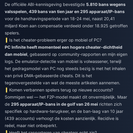
De officiële ABI-kennisgeving bevestigde
5.810 bans wegens
valsspelen, 439 bans van tien jaar en 295 apparaat/IP-bans
voor de handhavingsperiode van 18-24 mei, naast 20,41
miljard Koen aan compensatie verdeeld onder 18.925 getroffen
spelers.
Is het cheater-probleem erger op mobiel of PC?
PC Infinite heeft momenteel een hogere cheater-dichtheid
dan mobiel
, gebaseerd op community-rapporten en mijn eigen
logs. De emulator-detectie van mobiel is volwassener, terwijl
het gedragsmodel van PC nog steeds bezig is met het inhalen
van privé DMA-gebaseerde cheats. Dit is het
tegenovergestelde van wat de meeste artikelen aannemen.
Komen verbannen spelers terug op nieuwe accounts?
Sommigen wel — het F2P-model maakt dit onvermijdelijk. Maar
de
295 apparaat/IP-bans in de golf van 26 mei
richten zich
specifiek op hardware-terugkeer, en de ban-laag van 10 jaar
(439 accounts) verhoogt de kosten aanzienlijk. Recidive is
reëel, maar niet onbeperkt.
Heeft het rapporteren van cheaters echt zin?