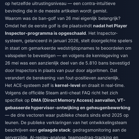
op hetzelfde uitrustingsniveau — een contra-intuïtieve
bevinding die in de meeste artikelen wordt gemist.
Waarom was de ban-golf van 26 mei eigenlijk belangrijk?
Omdat het de eerste golf is die plaatsvindt
nadat het Player
Inspector-programma is opgeschaald
. Het Inspector-
systeem, gelanceerd in januari 2026, stelt doorgelichte spelers
in staat om gemarkeerde wedstrijdopnames te beoordelen om
valsspelen te bevestigen — en volgens de kennisgeving van
26 mei was een aanzienlijk deel van de 5.810 bans bevestigd
door Inspectors in plaats van puur door algoritmen. Dat
verandert de berekening van fout-positieven aanzienlijk.
Het ACE-systeem zelf is
kernel-level
en draait in real-time.
Volgens de officiële Steam anti-cheat FAQ richt het zich
specifiek op
DMA (Direct Memory Access) aanvallen, VT-
gebaseerde hypervisor-ontwijking en geheugenbewerking
— de drie vectoren waar publieke cheats sinds eind 2025 op
leunen. De publieke verklaringen van het ontwikkelingsteam
beschrijven een
gelaagde stack
: gedragsmonitoring aan de
serverzijde, AI-replay-analyse, teamgedrag-tracking en