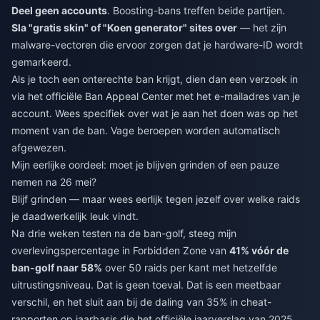
Deel geen accounts
. Boosting-bans treffen beide partijen.
Sla "gratis skin" of "Koen generator" sites over
— het zijn
malware-vectoren die ervoor zorgen dat je hardware-ID wordt
gemarkeerd.
Als je toch een onterechte ban krijgt, dien dan een verzoek in
via het officiële Ban Appeal Center met het e-mailadres van je
account. Wees specifiek over wat je aan het doen was op het
moment van de ban. Vage beroepen worden automatisch
afgewezen.
Mijn eerlijke oordeel: moet je blijven grinden of een pauze
nemen na 26 mei?
Blijf grinden — maar wees eerlijk tegen jezelf over welke raids
je daadwerkelijk leuk vindt.
Na drie weken testen na de ban-golf, steeg mijn
overlevingspercentage in Forbidden Zone van
41% vóór de
ban-golf naar 58%
over 50 raids per kant met hetzelfde
uitrustingsniveau. Dat is geen toeval. Dat is een meetbaar
verschil, en het sluit aan bij de daling van 35% in cheat-
rapporten op jaarbasis die het officiële jaarverslag van 2025