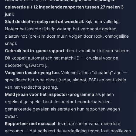
opleverde uit 12 ingediende rapporten tussen 27 mei en 3
juni
:
Sluit de death-replay niet uit woede af.
Kijk hem volledig.
Noteer het exacte tijdstip waarop het verdachte gedrag
plaatsvindt (pre-aim door muur, volgen door rook, onmogelijke
snap).
Gebruik het in-game rapport
direct vanuit het killcam-scherm.
Dit koppelt automatisch het match-ID — cruciaal voor de
beoordelingswachtrij.
Voeg een beschrijving toe.
Vink niet alleen "cheating" aan —
specificeer het type cheat (radar, aimbot, ESP) en het tijdstip
van het verdachte gedrag.
Meld je aan voor het Inspector-programma
als je een
regelmatige speler bent. Inspector-beoordelaars zien
gemarkeerde gevallen als eerste en hun rapporten wegen
zwaar.
Rapporteer niet massaal
dezelfde speler vanaf meerdere
accounts — dat activeert de verdediging tegen fout-positieven