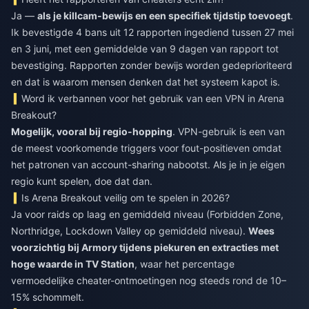
Ja —
als je killcam-bewijs en een specifiek tijdstip toevoegt
.
Ik bevestigde 4 bans uit 12 rapporten ingediend tussen 27 mei
en 3 juni, met een gemiddelde van 9 dagen van rapport tot
bevestiging. Rapporten zonder bewijs worden gedeprioriteerd
en dat is waarom mensen denken dat het systeem kapot is.
Word ik verbannen voor het gebruik van een VPN in Arena
Breakout?
Mogelijk, vooral bij regio-hopping
. VPN-gebruik is een van
de meest voorkomende triggers voor fout-positieven omdat
het patronen van account-sharing nabootst. Als je in je eigen
regio kunt spelen, doe dat dan.
Is Arena Breakout veilig om te spelen in 2026?
Ja voor raids op laag en gemiddeld niveau (Forbidden Zone,
Northridge, Lockdown Valley op gemiddeld niveau).
Wees
voorzichtig bij Armory tijdens piekuren en extracties met
hoge waarde in TV Station
, waar het percentage
vermoedelijke cheater-ontmoetingen nog steeds rond de 10–
15% schommelt.