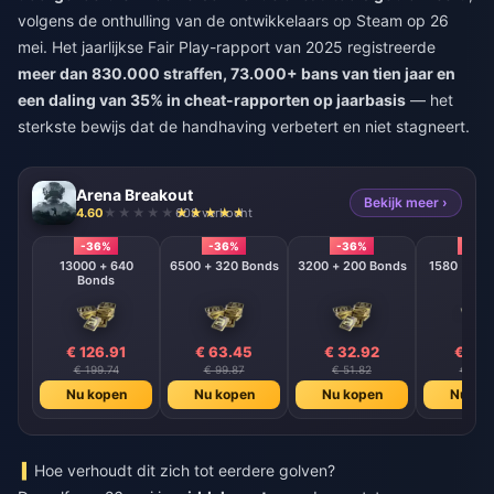
volgens de onthulling van de ontwikkelaars op Steam op 26
mei. Het jaarlijkse Fair Play-rapport van 2025 registreerde
meer dan 830.000 straffen, 73.000+ bans van tien jaar en
een daling van 35% in cheat-rapporten op jaarbasis
— het
sterkste bewijs dat de handhaving verbetert en niet stagneert.
Arena Breakout
Bekijk meer ›
4.60
608 verkocht
-36%
-36%
-36%
-36
13000 + 640
6500 + 320 Bonds
3200 + 200 Bonds
Bonds
€ 126.91
€ 63.45
€ 32.92
€ 16.
€ 199.74
€ 99.87
€ 51.82
€ 25.
Nu kopen
Nu kopen
Nu kopen
Nu ko
Hoe verhoudt dit zich tot eerdere golven?