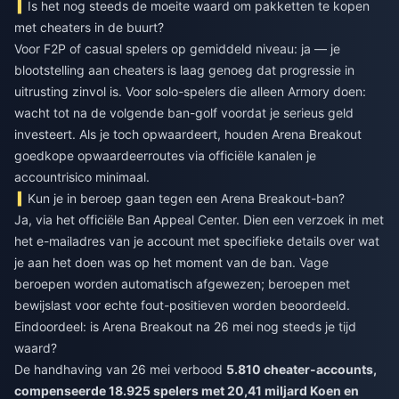
Is het nog steeds de moeite waard om pakketten te kopen
met cheaters in de buurt?
Voor F2P of casual spelers op gemiddeld niveau: ja — je
blootstelling aan cheaters is laag genoeg dat progressie in
uitrusting zinvol is. Voor solo-spelers die alleen Armory doen:
wacht tot na de volgende ban-golf voordat je serieus geld
investeert. Als je toch opwaardeert, houden
Arena Breakout
goedkope opwaardeerroutes
via officiële kanalen je
accountrisico minimaal.
Kun je in beroep gaan tegen een Arena Breakout-ban?
Ja, via het officiële Ban Appeal Center. Dien een verzoek in met
het e-mailadres van je account met specifieke details over wat
je aan het doen was op het moment van de ban. Vage
beroepen worden automatisch afgewezen; beroepen met
bewijslast voor echte fout-positieven worden beoordeeld.
Eindoordeel: is Arena Breakout na 26 mei nog steeds je tijd
waard?
De handhaving van 26 mei verbood
5.810 cheater-accounts,
compenseerde 18.925 spelers met 20,41 miljard Koen en