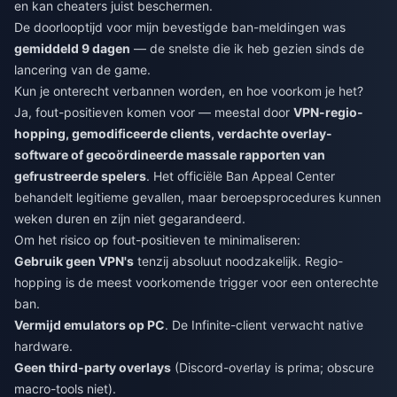
en kan cheaters juist beschermen.
De doorlooptijd voor mijn bevestigde ban-meldingen was
gemiddeld 9 dagen
— de snelste die ik heb gezien sinds de
lancering van de game.
Kun je onterecht verbannen worden, en hoe voorkom je het?
Ja, fout-positieven komen voor — meestal door
VPN-regio-
hopping, gemodificeerde clients, verdachte overlay-
software of gecoördineerde massale rapporten van
gefrustreerde spelers
. Het officiële Ban Appeal Center
behandelt legitieme gevallen, maar beroepsprocedures kunnen
weken duren en zijn niet gegarandeerd.
Om het risico op fout-positieven te minimaliseren:
Gebruik geen VPN's
tenzij absoluut noodzakelijk. Regio-
hopping is de meest voorkomende trigger voor een onterechte
ban.
Vermijd emulators op PC
. De Infinite-client verwacht native
hardware.
Geen third-party overlays
(Discord-overlay is prima; obscure
macro-tools niet).