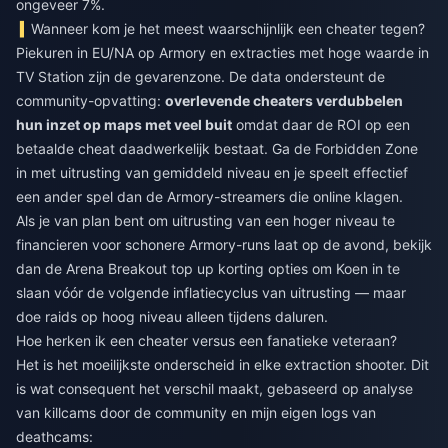
ongeveer 7%.
Wanneer kom je het meest waarschijnlijk een cheater tegen?
Piekuren in EU/NA op Armory en extracties met hoge waarde in
TV Station zijn de gevarenzone. De data ondersteunt de
community-opvatting:
overlevende cheaters verdubbelen
hun inzet op maps met veel buit
omdat daar de ROI op een
betaalde cheat daadwerkelijk bestaat. Ga de Forbidden Zone
in met uitrusting van gemiddeld niveau en je speelt effectief
een ander spel dan de Armory-streamers die online klagen.
Als je van plan bent om uitrusting van een hoger niveau te
financieren voor schonere Armory-runs laat op de avond, bekijk
dan de
Arena Breakout top up korting
opties om Koen in te
slaan vóór de volgende inflatiecyclus van uitrusting — maar
doe raids op hoog niveau alleen tijdens daluren.
Hoe herken ik een cheater versus een fanatieke veteraan?
Het is het moeilijkste onderscheid in elke extraction shooter. Dit
is wat consequent het verschil maakt, gebaseerd op analyse
van killcams door de community en mijn eigen logs van
deathcams: