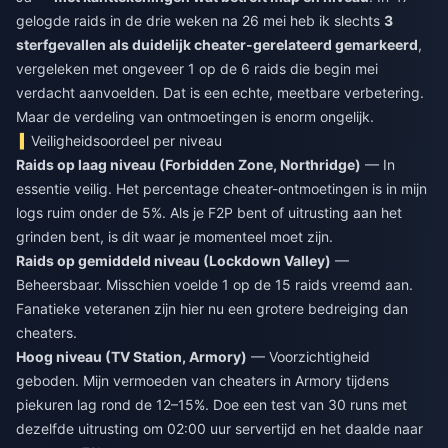
gelogde raids in de drie weken na 26 mei heb ik slechts
3
sterfgevallen als duidelijk cheater-gerelateerd gemarkeerd
,
vergeleken met ongeveer 1 op de 6 raids die begin mei
verdacht aanvoelden. Dat is een echte, meetbare verbetering.
Maar de verdeling van ontmoetingen is enorm ongelijk.
Veiligheidsoordeel per niveau
Raids op laag niveau (Forbidden Zone, Northridge)
— In
essentie veilig. Het percentage cheater-ontmoetingen is in mijn
logs ruim onder de 5%. Als je F2P bent of uitrusting aan het
grinden bent, is dit waar je momenteel moet zijn.
Raids op gemiddeld niveau (Lockdown Valley)
—
Beheersbaar. Misschien voelde 1 op de 15 raids vreemd aan.
Fanatieke veteranen zijn hier nu een grotere bedreiging dan
cheaters.
Hoog niveau (TV Station, Armory)
— Voorzichtigheid
geboden. Mijn vermoeden van cheaters in Armory tijdens
piekuren lag rond de 12–15%. Doe een test van 30 runs met
dezelfde uitrusting om 02:00 uur servertijd en het daalde naar