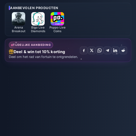
026: Volledige Lijst, Valuta & Pr
i 2026
ioriteit
AANBEVOLEN PRODUCTEN
Arena
Bigo Live
Poppo Live
Breakout
Diamonds
Coins
TIJDELIJKE AANBIEDING
Deel & win tot 10% korting
Deel om het rad van fortuin te ontgrendelen.