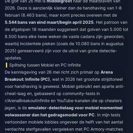
De golf van 26 mei is
middelgroot
naar de maatstaven van
2026. Deze is aanzienlijk kleiner dan de handhaving van 1-8
februari (8.463 bans), maar komt precies overeen met de
5.544 bans van eind maart/begin april 2025
. Het patroon van
de afgelopen 18 maanden suggereert dat golven van 5.000 tot
8.500 bans elke twee weken de vaste cadans zijn geworden,
waarbij incidentele pieken (zoals de 10.080 bans in augustus
2025) gereserveerd zijn voor de uitrol van grote detectie-
updates.
Splitsing tussen Mobiel en PC Infinite
De kennisgeving van 26 mei richt zich primair op
Arena
Breakout: Infinite (PC)
, wat in 2026 het grootste strijdtoneel
voor handhaving is geweest. Mobiel gebruikt een aparte anti-
cheat-laag en, gebaseerd op community-tests in
r/ArenaBreakoutInfinite en YouTube-kanalen die op cheaters
jagen, is de
emulator-detectielaag voor mobiel momenteel
volwassener dan het gedragsmodel voor PC
. In mijn tests
vertoonden mobiele lobbies ongeveer de helft van het aantal
verdachte sterfgevallen vergeleken met PC Armory-matches