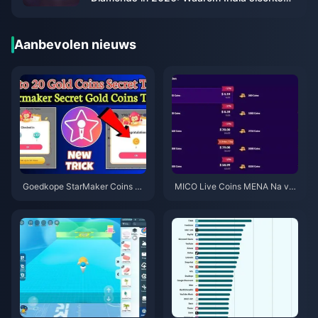
₹84 betaalt
Aanbevolen nieuws
Goedkope StarMaker Coins vo
MICO Live Coins MENA Na v5.
or SupernovaX 2026 Audities
2: Goedkoopste Deals 2026
(12-23% Korting)