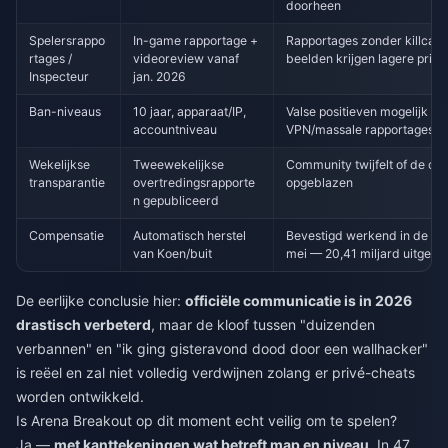
doorheen
Spelersrappo
In-game rapportage +
Rapportages zonder killcam
rtages /
videoreview vanaf
beelden krijgen lagere priori
Inspecteur
jan. 2026
Ban-niveaus
10 jaar, apparaat/IP,
Valse positieven mogelijk do
accountniveau
VPN/massale rapportages
Wekelijkse
Tweewekelijkse
Community twijfelt of de cijf
transparantie
overtredingsrapporte
opgeblazen
n gepubliceerd
Compensatie
Automatisch herstel
Bevestigd werkend in de gol
van Koen/buit
mei — 20,41 miljard uitgede
De eerlijke conclusie hier:
officiële communicatie is in 2026
drastisch verbeterd
, maar de kloof tussen "duizenden
verbannen" en "ik ging gisteravond dood door een wallhacker"
is reëel en zal niet volledig verdwijnen zolang er privé-cheats
worden ontwikkeld.
Is Arena Breakout op dit moment echt veilig om te spelen?
Ja —
met kanttekeningen wat betreft map en niveau
. In 47