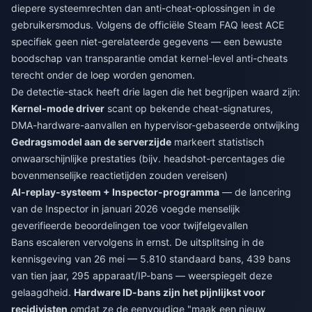
diepere systeemrechten dan anti-cheat-oplossingen in de
gebruikersmodus. Volgens de officiële Steam FAQ leest ACE
specifiek geen niet-gerelateerde gegevens — een bewuste
boodschap van transparantie omdat kernel-level anti-cheats
terecht onder de loep worden genomen.
De detectie-stack heeft drie lagen die het begrijpen waard zijn:
Kernel-mode driver
scant op bekende cheat-signatures,
DMA-hardware-aanvallen en hypervisor-gebaseerde ontwijking
Gedragsmodel aan de serverzijde
markeert statistisch
onwaarschijnlijke prestaties (bijv. headshot-percentages die
bovenmenselijke reactietijden zouden vereisen)
AI-replay-systeem + Inspector-programma
— de lancering
van de Inspector in januari 2026 voegde menselijk
geverifieerde beoordelingen toe voor twijfelgevallen
Bans escaleren vervolgens in ernst. De uitsplitsing in de
kennisgeving van 26 mei — 5.810 standaard bans, 439 bans
van tien jaar, 295 apparaat/IP-bans — weerspiegelt deze
gelaagdheid.
Hardware ID-bans zijn het pijnlijkst voor
recidivisten
omdat ze de eenvoudige "maak een nieuw