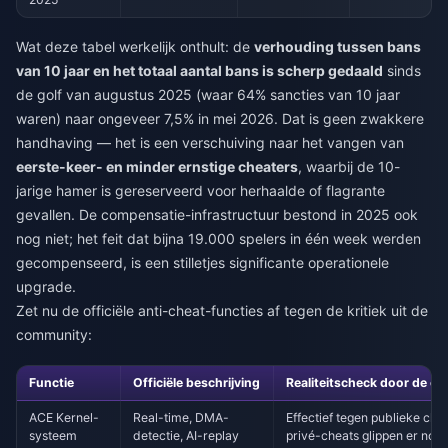
Wat deze tabel werkelijk onthult: de
verhouding tussen bans
van 10 jaar en het totaal aantal bans is scherp gedaald
sinds
de golf van augustus 2025 (waar 64% sancties van 10 jaar
waren) naar ongeveer 7,5% in mei 2026. Dat is geen zwakkere
handhaving — het is een verschuiving naar het vangen van
eerste-keer- en minder ernstige cheaters
, waarbij de 10-
jarige hamer is gereserveerd voor herhaalde of flagrante
gevallen. De compensatie-infrastructuur bestond in 2025 ook
nog niet; het feit dat bijna 19.000 spelers in één week werden
gecompenseerd, is een stilletjes significante operationele
upgrade.
Zet nu de officiële anti-cheat-functies af tegen de kritiek uit de
community:
Functie
Officiële beschrijving
Realiteitscheck door de c
ACE Kernel-
Real-time, DMA-
Effectief tegen publieke chea
systeem
detectie, AI-replay
privé-cheats glippen er nog