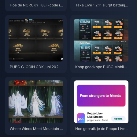
Hoe de NCRCKYT8EF-code in
Taka Live 1.2.11 slurpt batterij l
te wisselen voor gratis Eggy C
eeg na de update van juli 202
oins (aug 2026)
6? Oorzaken en oplossingen
PUBG G-COIN CDK juni 2026:
Koop goedkope PUBG Mobile
Is de dubbele promo van $ 91,4
UC voor de Naruto Shippuden-
3 echt de moeite waard?
collab (juli 2026): kosten, beste
pakketten & veilig opwaardere
n
Where Winds Meet Mountain A
Hoe gebruik je de Poppo Live-
utumn Event Beloningen Juli 2
app: Complete startersgids | jul