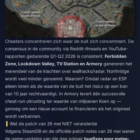
Cheaters concentreren zich waar de buit zich concentreert. De
consensus in de community via Reddit-threads en YouTube-
rapporten gedurende Q1-Q2 2026 is consistent:
Forbidden
Zone, Lockdown Valley, TV Station en Armory
genereren het
merendeel van de klachten over wallhacks/radar. Northridge
wordt veel minder genoemd. Waarom? Omdat radar en ESP
alleen lonen als de waarde van de buit het risico op een ban
van 10 jaar rechtvaardigt. In Armory levert één succesvolle
cheat-run uitrusting ter waarde van miljoenen Koen op —
genoeg om een nieuw account te financieren als het origineel
wordt verbannen.
Wat de patch van 26 mei NIET veranderde
Volgens SteamDB en de officiële patch notes van 26 mei waren
de game-updates van die dag primair
bugfixes voor melee-