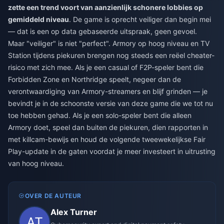
zette een trend voort van aanzienlijk schonere lobbies op
gemiddeld niveau
. De game is oprecht veiliger dan begin mei
— dat is een op data gebaseerde uitspraak, geen gevoel.
Maar "veiliger" is niet "perfect". Armory op hoog niveau en TV
Station tijdens piekuren brengen nog steeds een reëel cheater-
risico met zich mee. Als je een casual of F2P-speler bent die
Forbidden Zone en Northridge speelt, negeer dan de
verontwaardiging van Armory-streamers en blijf grinden — je
bevindt je in de schoonste versie van deze game die we tot nu
toe hebben gehad. Als je een solo-speler bent die alleen
Armory doet, speel dan buiten de piekuren, dien rapporten in
met killcam-bewijs en houd de volgende tweewekelijkse Fair
Play-update in de gaten voordat je meer investeert in uitrusting
van hoog niveau.
OVER DE AUTEUR
Alex Turner