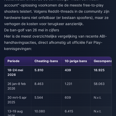
account"-oplossing voorkomen die de meeste free-to-play
shooters teistert. Volgens Reddit-threads in de community zijn
hardware-bans niet onfeilbaar (er bestaan spoofers), maar ze
verhogen de kosten voor terugkeer aanzienlijk.
De ban-golf van 26 mei in cijfers
Hier is de meest overzichtelijke vergelijking van recente ABI-
handhavingsacties, direct afkomstig uit officiële Fair Play-
kennisgevingen:
Periode
Cheating-bans
10-jarige bans
Gecompenseer
18–24 mei
5.810
439
18.925
2026
26 jan–8 feb
8.463
1.231
58.063
2026
30 mrt–5 apr
5.544
609
N.v.t.
2025
13–19 aug
10.080
6.415
N.v.t.
2025