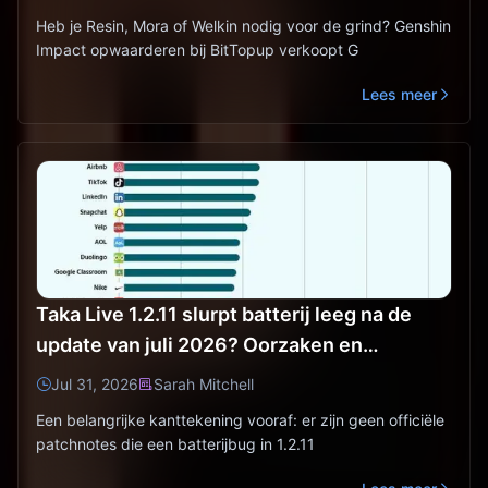
Heb je Resin, Mora of Welkin nodig voor de grind? Genshin
Impact opwaarderen bij BitTopup verkoopt G
Lees meer
Taka Live 1.2.11 slurpt batterij leeg na de
update van juli 2026? Oorzaken en
oplossingen
Jul 31, 2026
Sarah Mitchell
Een belangrijke kanttekening vooraf: er zijn geen officiële
patchnotes die een batterijbug in 1.2.11