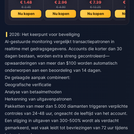
€ 1.48
€ 2.96
€ 7.39
€ 14.
€ 2.45
€ 4.90
€ 12.25
€ 24.
Nu kopen
Nu kopen
Nu kopen
Nu ko
2026: Het keerpunt voor beveiliging
AI-gestuurde monitoring vergelijkt transactiepatronen in
realtime met gedragsgegevens. Accounts die korter dan 30
dagen bestaan, worden extra streng gecontroleerd—
opwaarderingen van meer dan $100 worden automatisch
onderworpen aan een beoordeling van 14 dagen.
De gelaagde aanpak combineert:
Geografische verificatie
Analyse van betaalmethoden
Herkenning van uitgavenpatronen
Pakketten van meer dan 5.000 diamanten triggeren verplichte
controles van 24-48 uur, ongeacht de leeftijd van het account.
Een stijging in uitgaven van 300-500% wordt als verdacht
gemarkeerd, wat vaak leidt tot bevriezingen van 72 uur tijdens