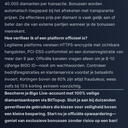
40.000 diamanten per transactie. Bonussen worden
automatisch toegepast bij het afrekenen met transparante
prijzen. De effectieve prijs per diamant is vaak gelijk aan of
beter dan die van externe partijen wanneer je de bonussen
meerekent.
Hoe verifieer ik of een platform officieel is?
Legitieme platforms vereisen HTTPS-encryptie met zichtbare
hangsloten, PCI-DSS-conformiteit en een domeinregistratie van
meer dan 9 jaar. Officiële kanalen vragen alleen om je 8-10
cijferige BIGO ID—nooit om wachtwoorden. Controleer
bedrijfsregistraties en klantenservice voordat je betaalinfo
invoert. Kortingen boven de 60% zijn altijd frauduleus; wees
zelfs bij 15% korting extreem voorzichtig.
Bescherm je Bigo Live-account met 100% veilige
diamantaankopen via BitTopup. Sluit je aan bij duizenden
geverifieerde gebruikers die kiezen voor veiligheid boven
een kleine besparing. Start nu je officiële opwaardering—
geniet van exclusieve bonussen zonder risico op een ban!