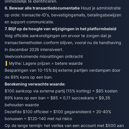
onmiddellijk te identificeren.
6. Bewaar alle transactiedocumentatie
Houd je administratie
op orde: transactie-ID's, bevestigingsmails, betalingsbewijzen
en support-communicatie.
7. Blijf op de hoogte van wijzigingen in het platformbeleid
Volg officiële aankondigingen om ervoor te zorgen dat je
transactiemethoden conform blijven, vooral nu de handhaving
in december 2026 intensiveert.
Veelvoorkomende misvattingen ontkracht
Mythe: Lagere prijzen = betere waarde
Besparingen van 10-15% bij externe partijen verdampen door
de 89% kans op een ban.
Berekening verwachte waarde:
$100 aankoop via externe partij (15% korting) = $85 kosten
89% kans op een ban = $85 × 0,11 succeskans = $9,35
behouden waarde
Dezelfde $100 officieel = $100 gegarandeerd + 20-40%
bonussen = $120-140 met nul risico
Op de lange termijn: het verlies van een account met $500 aan