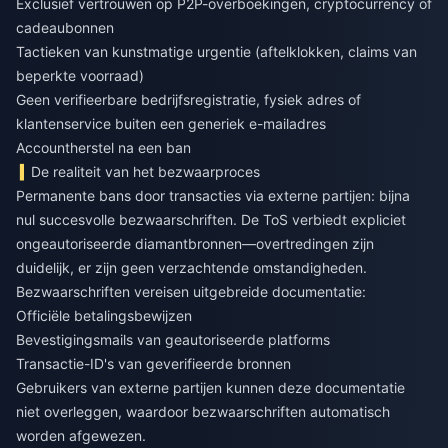
Exclusief vertrouwen op P2P-overboekingen, cryptocurrency of
cadeaubonnen
Tactieken van kunstmatige urgentie (aftelklokken, claims van
beperkte voorraad)
Geen verifieerbare bedrijfsregistratie, fysiek adres of
klantenservice buiten een generiek e-mailadres
Accountherstel na een ban
De realiteit van het bezwaarproces
Permanente bans door transacties via externe partijen: bijna
nul succesvolle bezwaarschriften. De ToS verbiedt expliciet
ongeautoriseerde diamantbronnen—overtredingen zijn
duidelijk, er zijn geen verzachtende omstandigheden.
Bezwaarschriften vereisen uitgebreide documentatie:
Officiële betalingsbewijzen
Bevestigingsmails van geautoriseerde platforms
Transactie-ID's van geverifieerde bronnen
Gebruikers van externe partijen kunnen deze documentatie
niet overleggen, waardoor bezwaarschriften automatisch
worden afgewezen.