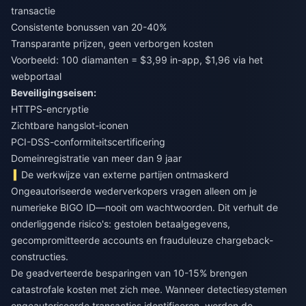
transactie
Consistente bonussen van 20-40%
Transparante prijzen, geen verborgen kosten
Voorbeeld: 100 diamanten = $3,99 in-app, $1,96 via het
webportaal
Beveiligingseisen:
HTTPS-encryptie
Zichtbare hangslot-iconen
PCI-DSS-conformiteitscertificering
Domeinregistratie van meer dan 9 jaar
De werkwijze van externe partijen ontmaskerd
Ongeautoriseerde wederverkopers vragen alleen om je
numerieke BIGO ID—nooit om wachtwoorden. Dit verhult de
onderliggende risico's: gestolen betaalgegevens,
gecompromitteerde accounts en frauduleuze chargeback-
constructies.
De geadverteerde besparingen van 10-15% brengen
catastrofale kosten met zich mee. Wanneer detectiesystemen
ongeautoriseerde transacties identificeren, worden de