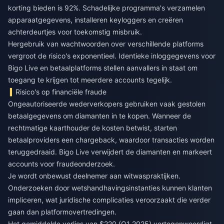
korting bieden is 92%. Schadelijke programma's verzamelen
apparaatgegevens, installeren keyloggers en creëren
achterdeurtjes voor toekomstig misbruik.
Hergebruik van wachtwoorden over verschillende platforms
vergroot de risico's exponentieel. Identieke inloggegevens voor
Bigo Live en betaalplatforms stellen aanvallers in staat om
toegang te krijgen tot meerdere accounts tegelijk.
Risico's op financiële fraude
Ongeautoriseerde wederverkopers gebruiken vaak gestolen
betaalgegevens om diamanten in te kopen. Wanneer de
rechtmatige kaarthouder de kosten betwist, starten
betaalproviders een chargeback, waardoor transacties worden
teruggedraaid. Bigo Live verwijdert de diamanten en markeert
accounts voor fraudeonderzoek.
Je wordt onbewust deelnemer aan witwaspraktijken.
Onderzoeken door wetshandhavingsinstanties kunnen klanten
impliceren, wat juridische complicaties veroorzaakt die verder
gaan dan platformovertredingen.
Het gemiddelde verlies van $220 (Q1 2025) vertegenwoordigt