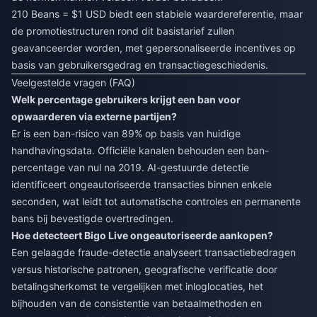
210 Beans = $1 USD biedt een stabiele waardereferentie, maar
de promotiestructuren rond dit basistarief zullen
geavanceerder worden, met gepersonaliseerde incentives op
basis van gebruikersgedrag en transactiegeschiedenis.
Veelgestelde vragen (FAQ)
Welk percentage gebruikers krijgt een ban voor
opwaarderen via externe partijen?
Er is een ban-risico van 89% op basis van huidige
handhavingsdata. Officiële kanalen behouden een ban-
percentage van nul na 2019. AI-gestuurde detectie
identificeert ongeautoriseerde transacties binnen enkele
seconden, wat leidt tot automatische controles en permanente
bans bij bevestigde overtredingen.
Hoe detecteert Bigo Live ongeautoriseerde aankopen?
Een gelaagde fraude-detectie analyseert transactiebedragen
versus historische patronen, geografische verificatie door
betalingsherkomst te vergelijken met inloglocaties, het
bijhouden van de consistentie van betaalmethoden en