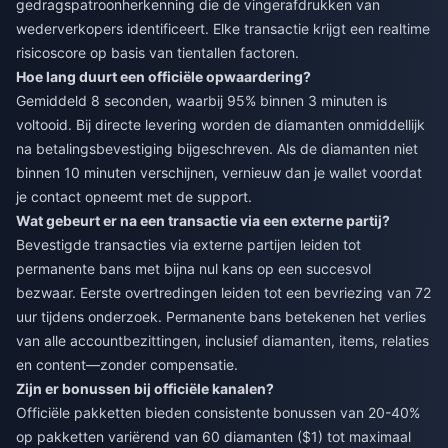
gedragspatroonherkenning die de vingerafdrukken van
wederverkopers identificeert. Elke transactie krijgt een realtime
risicoscore op basis van tientallen factoren.
Hoe lang duurt een officiële opwaardering?
Gemiddeld 8 seconden, waarbij 95% binnen 3 minuten is
voltooid. Bij directe levering worden de diamanten onmiddellijk
na betalingsbevestiging bijgeschreven. Als de diamanten niet
binnen 10 minuten verschijnen, vernieuw dan je wallet voordat
je contact opneemt met de support.
Wat gebeurt er na een transactie via een externe partij?
Bevestigde transacties via externe partijen leiden tot
permanente bans met bijna nul kans op een succesvol
bezwaar. Eerste overtredingen leiden tot een bevriezing van 72
uur tijdens onderzoek. Permanente bans betekenen het verlies
van alle accountbezittingen, inclusief diamanten, items, relaties
en content—zonder compensatie.
Zijn er bonussen bij officiële kanalen?
Officiële pakketten bieden consistente bonussen van 20-40%
op pakketten variërend van 60 diamanten ($1) tot maximaal