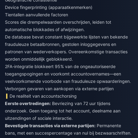
Device fingerprinting (apparaatkenmerken)
Tientallen aanvullende factoren
Scores die drempelwaarden overschrijden, leiden tot
automatische blokkades of afwijzingen.
De database bevat constant bijgewerkte lijsten van bekende
frauduleuze betaalbronnen, gestolen inloggegevens en
patronen van wederverkopers. Overeenkomstige transacties
worden onmiddellijk geblokkeerd.
2FA-integratie blokkeert 95% van de ongeautoriseerde
toegangspogingen en voorkomt accountovernames—een
veelvoorkomende voorbode van frauduleuze opwaarderingen.
Verborgen gevaren van aankopen via externe partijen
De realiteit van accountschorsing
Eerste overtredingen:
Bevriezing van 72 uur tijdens
onderzoek. Geen toegang tot het account, deelname aan
uitzendingen of sociale interactie.
Bevestigde transacties via externe partijen:
Permanente
bans, met een succespercentage van nul bij bezwaarschriften.