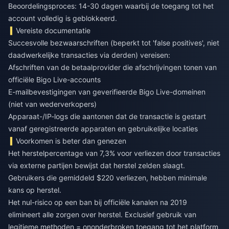
Beoordelingsproces: 14-30 dagen waarbij de toegang tot het
account volledig is geblokkeerd.
Vereiste documentatie
Succesvolle bezwaarschriften (beperkt tot 'false positives', niet
daadwerkelijke transacties via derden) vereisen:
Afschriften van de betaalprovider die afschrijvingen tonen van
officiële Bigo Live-accounts
E-mailbevestigingen van geverifieerde Bigo Live-domeinen
(niet van wederverkopers)
Apparaat-/IP-logs die aantonen dat de transactie is gestart
vanaf geregistreerde apparaten en gebruikelijke locaties
Voorkomen is beter dan genezen
Het herstelpercentage van 7,3% voor verliezen door transacties
via externe partijen bewijst dat herstel zelden slaagt.
Gebruikers die gemiddeld $220 verliezen, hebben minimale
kans op herstel.
Het nul-risico op een ban bij officiële kanalen na 2019
elimineert alle zorgen over herstel. Exclusief gebruik van
legitieme methoden = ononderbroken toegang tot het platform