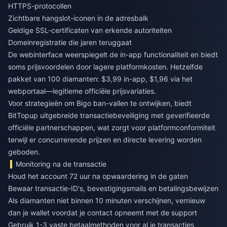
HTTPS-protocollen
Zichtbare hangslot-iconen in de adresbalk
Geldige SSL-certificaten van erkende autoriteiten
Domeinregistratie die jaren teruggaat
De webinterface weerspiegelt de in-app functionaliteit en biedt
soms prijsvoordelen door lagere platformkosten. Hetzelfde
pakket van 100 diamanten: $3,99 in-app, $1,96 via het
webportaal—legitieme officiële prijsvariaties.
Voor strategieën om
Bigo ban-vallen te ontwijken
, biedt
BitTopup uitgebreide transactiebeveiliging met geverifieerde
officiële partnerschappen, wat zorgt voor platformconformiteit
terwijl er concurrerende prijzen en directe levering worden
geboden.
Monitoring na de transactie
Houd het account 72 uur na opwaardering in de gaten
Bewaar transactie-ID's, bevestigingsmails en betalingsbewijzen
Als diamanten niet binnen 10 minuten verschijnen, vernieuw
dan je wallet voordat je contact opneemt met de support
Gebruik 1-3 vaste betaalmethoden voor al je transacties