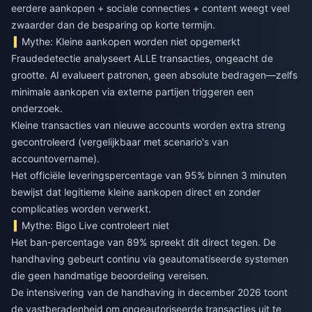
eerdere aankopen + sociale connecties + content weegt veel
zwaarder dan de besparing op korte termijn.
Mythe: Kleine aankopen worden niet opgemerkt
Fraudedetectie analyseert ALLE transacties, ongeacht de
grootte. AI evalueert patronen, geen absolute bedragen—zelfs
minimale aankopen via externe partijen triggeren een
onderzoek.
Kleine transacties van nieuwe accounts worden extra streng
gecontroleerd (vergelijkbaar met scenario's van
accountovername).
Het officiële leveringspercentage van 95% binnen 3 minuten
bewijst dat legitieme kleine aankopen direct en zonder
complicaties worden verwerkt.
Mythe: Bigo Live controleert niet
Het ban-percentage van 89% spreekt dit direct tegen. De
handhaving gebeurt continu via geautomatiseerde systemen
die geen handmatige beoordeling vereisen.
De intensivering van de handhaving in december 2026 toont
de vastberadenheid om ongeautoriseerde transacties uit te