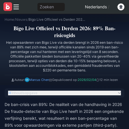
Zoeken
Nederlands
/
Home
/
Nieuws
/
Bigo Live Officieel vs Derden 2026: 89% Ban-risicogids
Bigo Live Officieel vs Derden 2026: 89% Ban-
risicogids
Het opwaarderen van Bigo Live via derden brengt in 2026 een ban-risico
van 89% met zich mee, terwijl officiële kanalen sinds 2019 een ban-
percentage van nul hanteren met een leveringstijd van 8 seconden.
Officiële pakketten bieden bonussen van 20-40% via geverifieerde
processen, terwijl opties van derden die 10-15% besparing beloven, u
blootstellen aan accountblokkades, een gemiddeld fraudeverlies van
$220 en permanente bans.
Auteur:
Marcus Chen
Gepubliceerd op:
2026/02/04
12 min lezen
Inhoudsopgave
De ban-crisis van 89%: De realiteit van de handhaving in 2026
De fraude-detectie van Bigo Live heeft in 2026 een ongekende
verfijning bereikt, wat resulteert in een ban-percentage van
89% voor opwaarderingen via externe partijen (third-party).