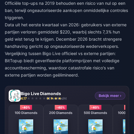
Officiële top-ups na 2019 behouden een risico van nul op een
ban, terwijl ongeautoriseerde aankopen onmiddellijke controles
triggeren.
Data uit het eerste kwartaal van 2026: gebruikers van externe
partijen verloren gemiddeld $220, waarbij slechts 7,3% hun
geld wist terug te krijgen. December 2026 bracht strengere
handhaving gericht op ongeautoriseerde wederverkopers.
Vergelijking tussen
Bigo Live officieel vs externe partijen
:
BitTopup biedt geverifieerde platformprijzen met volledige
accountbescherming, waardoor catastrofale risico's van
externe partijen worden geëlimineerd.
Bigo Live Diamonds
Bekijk meer ›
4.17
681 verkocht
-40%
-40%
-40%
-40
100 Diamonds
200 Diamonds
500 Diamonds
1000 Dia