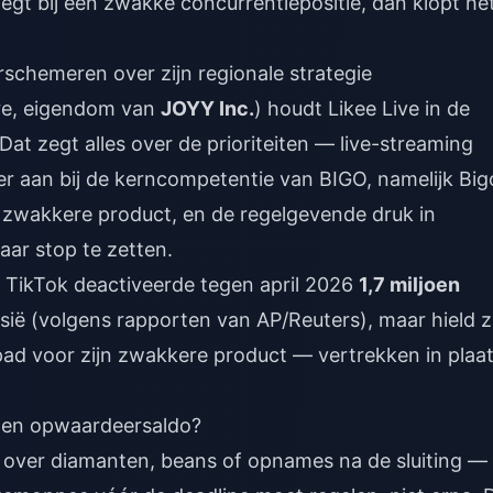
egt bij een zwakke concurrentiepositie, dan klopt he
schemeren over zijn regionale strategie
re, eigendom van
JOYY Inc.
) houdt Likee Live in de
 Dat zegt alles over de prioriteiten — live-streaming
ter aan bij de kerncompetentie van BIGO, namelijk Big
t zwakkere product, en de regelgevende druk in
ar stop te zetten.
: TikTok deactiveerde tegen april 2026
1,7 miljoen
sië (volgens rapporten van AP/Reuters), maar hield z
pad voor zijn zwakkere product — vertrekken in plaa
s en opwaardeersaldo?
ng over diamanten, beans of opnames na de sluiting —