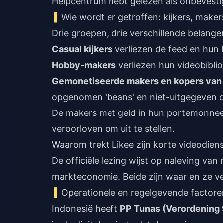
Helpcentrum hebt gelezen als onbevesti
Wie wordt er getroffen: kijkers, make
Drie groepen, drie verschillende belange
Casual kijkers
verliezen de feed en hun 
Hobby-makers
verliezen hun videobibli
Gemonetiseerde makers en kopers van
opgenomen 'beans' en niet-uitgegeven 
De makers met geld in hun portemonnee 
veroorloven om uit te stellen.
Waarom trekt Likee zijn korte videodiens
De officiële lezing wijst op naleving va
markteconomie. Beide zijn waar en ze ve
Operationele en regelgevende factore
Indonesië heeft
PP Tunas (Verordening