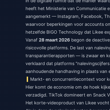
in de digitale ruimte dat de manier waar
heeft het Ministerie van Communicatie 
aangemerkt — Instagram, Facebook, Thr
waarvoor beperkingen voor accounts ond
hetzelfde BIGO Technology dat Likee explo
Vanaf
28 maart 2026
begon de deactive
risicovolle platforms. De last van nalevi
transparantierapporten — is zwaar en k
verklaard dat platforms "nalevingscijfer
aanhoudende handhaving in plaats van e
Markt- en concurrentiecontext voor ko
Hier komt de economie om de hoek kijken
verzadigd. TikTok domineert en Snack Vi
Het korte-videoproduct van Likee vocht 