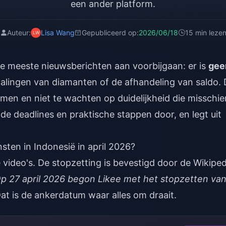
een ander platform.
Auteur:
Lisa Wang
Gepubliceerd op:
2026/06/18
15 min leze
 de meeste nieuwsberichten aan voorbijgaan: er is
gee
alingen van diamanten of de afhandeling van saldo.
komen en niet te wachten op duidelijkheid die misschie
gde deadlines en praktische stappen door, en legt uit
sten in Indonesië in april 2026?
 video's. De stopzetting is bevestigd door de Wikiped
p 27 april 2026 begon Likee met het stopzetten va
at is de ankerdatum waar alles om draait.