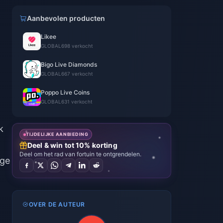
Aanbevolen producten
Likee
GLOBAL
698 verkocht
Bigo Live Diamonds
GLOBAL
667 verkocht
Poppo Live Coins
GLOBAL
631 verkocht
k
TIJDELIJKE AANBIEDING
Deel & win tot 10% korting
Deel om het rad van fortuin te ontgrendelen.
ige
OVER DE AUTEUR