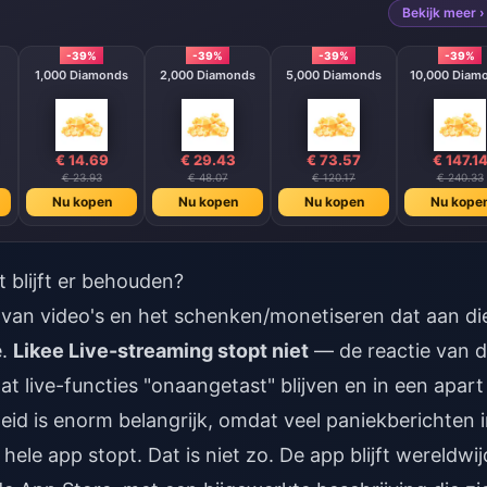
Bekijk meer ›
-39%
-39%
-39%
-39%
1,000 Diamonds
2,000 Diamonds
5,000 Diamonds
10,000 Diam
€ 14.69
€ 29.43
€ 73.57
€ 147.1
€ 23.93
€ 48.07
€ 120.17
€ 240.33
Nu kopen
Nu kopen
Nu kopen
Nu kope
 blijft er behouden?
n van video's en het schenken/monetiseren dat aan di
ë.
Likee Live-streaming stopt niet
— de reactie van 
at live-functies "onaangetast" blijven en in een apart
id is enorm belangrijk, omdat veel paniekberichten 
e app stopt. Dat is niet zo. De app blijft wereldwij