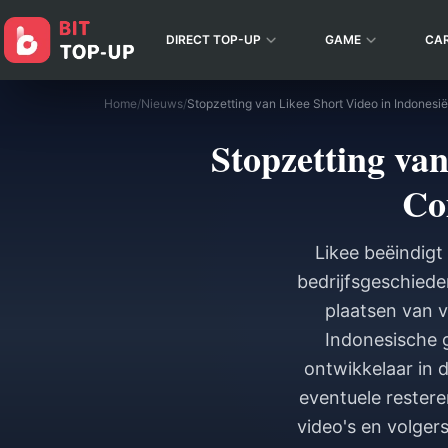
DIRECT TOP-UP
GAME
CA
Home
/
Nieuws
/
Stopzetting van
Co
Likee beëindigt
bedrijfsgeschiede
plaatsen van v
Indonesische g
ontwikkelaar in 
eventuele restere
video's en volgers