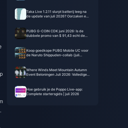
2026)
Taka Live 1.2.11 slurpt batterij leeg na
de update van juli 2026? Oorzaken en
oplossingen
PUBG G-COIN CDK juni 2026: Is de
dubbele promo van $ 91,43 echt de
moeite waard?
e
Koop goedkope PUBG Mobile UC voor
de Naruto Shippuden-collab (juli
2026): kosten, beste pakketten & veilig
opwaarderen
Where Winds Meet Mountain Autumn
op
Event Beloningen Juli 2026: Volledige
Lijst, Valuta & Prioriteit
Hoe gebruik je de Poppo Live-app:
Complete startersgids | juli 2026
em
.
.