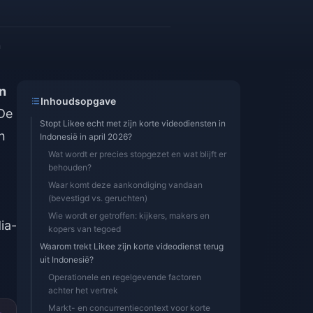
n
n
Inhoudsopgave
 De
Stopt Likee echt met zijn korte videodiensten in
n
Indonesië in april 2026?
Wat wordt er precies stopgezet en wat blijft er
behouden?
Waar komt deze aankondiging vandaan
(bevestigd vs. geruchten)
Wie wordt er getroffen: kijkers, makers en
ia-
kopers van tegoed
n
Waarom trekt Likee zijn korte videodienst terug
uit Indonesië?
Operationele en regelgevende factoren
achter het vertrek
Markt- en concurrentiecontext voor korte