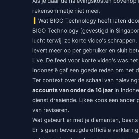
Als je daar de nalevingskosten bovenop l
rekensommetje niet meer.
Wat BIGO Technology heeft laten door
BIGO Technology (gevestigd in Singapo
lucht terwijl ze korte video's schrappen.
levert meer op per gebruiker en sluit be
Live. De feed voor korte video's was he
Indonesië gaf een goede reden om het da
Ter context over de schaal van naleving
accounts van onder de 16 jaar
in Indone
dienst draaiende. Likee koos een ander 
van reviseren.
Wat gebeurt er met je diamanten, bean
Er is geen bevestigde officiële verklari