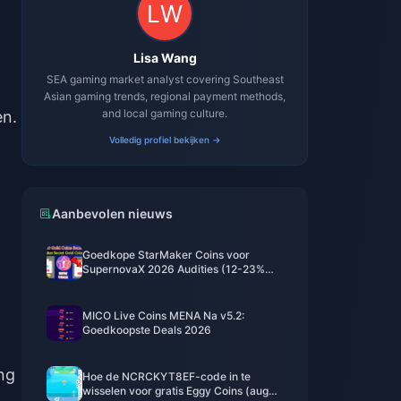
Lisa Wang
SEA gaming market analyst covering Southeast
Asian gaming trends, regional payment methods,
and local gaming culture.
en.
Volledig profiel bekijken →
Aanbevolen nieuws
Goedkope StarMaker Coins voor
SupernovaX 2026 Audities (12-23%
Korting)
MICO Live Coins MENA Na v5.2:
Goedkoopste Deals 2026
ng
Hoe de NCRCKYT8EF-code in te
wisselen voor gratis Eggy Coins (aug