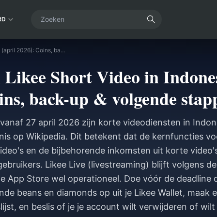
RD
Stopzetting van Likee Short Video in Indonesië (april 2026): Coins, back-up & volgende stappen
 Likee Short Video in Indones
ins, back-up & volgende stap
 vanaf 27 april 2026 zijn korte videodiensten in Indon
nis op Wikipedia. Dit betekent dat de kernfuncties vo
ideo's en de bijbehorende inkomsten uit korte video
ebruikers. Likee Live (livestreaming) blijft volgens de
de App Store wel operationeel. Doe vóór de deadline 
nde beans en diamonds op uit je Likee Wallet, maak 
lijst, en beslis of je je account wilt verwijderen of wi