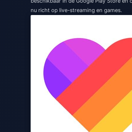
beschikbaar in de Google Play Store en d
nu richt op live-streaming en games.