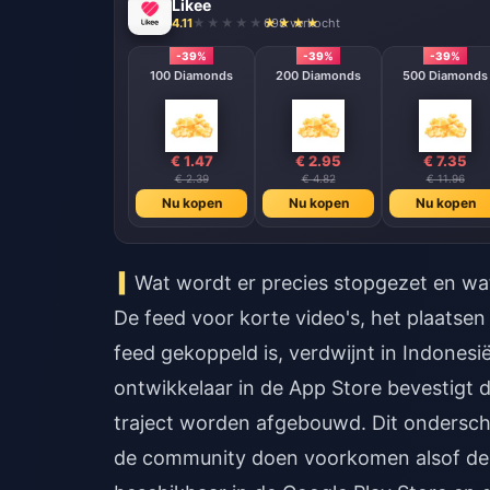
Likee
4.11
698 verkocht
-39%
-39%
-39%
100 Diamonds
200 Diamonds
500 Diamonds
€ 1.47
€ 2.95
€ 7.35
€ 2.39
€ 4.82
€ 11.96
Nu kopen
Nu kopen
Nu kopen
Wat wordt er precies stopgezet en wat
De feed voor korte video's, het plaatse
feed gekoppeld is, verdwijnt in Indonesi
ontwikkelaar in de App Store bevestigt d
traject worden afgebouwd. Dit ondersche
de community doen voorkomen alsof de hel