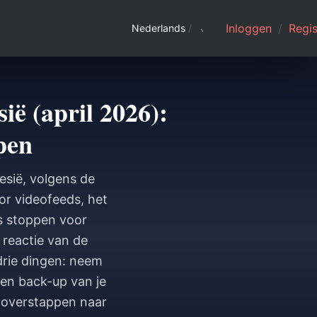
Inloggen
/
Regis
Nederlands
/
ië (april 2026):
pen
esië, volgens de
or videofeeds, het
's stoppen voor
 reactie van de
drie dingen: neem
een back-up van je
lt overstappen naar