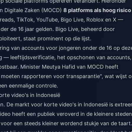
op sociale platforms opereren verandert. Hieronder
en Digitale Zaken (MOCD)
8 platforms als hoog risico
eads, TikTok, YouTube, Bigo Live, Roblox en X —
er de 16 jaar gelden. Bigo Live, beheerd door
iteert, staat prominent op die lijst.
ring van accounts voor jongeren onder de 16 op dez
ng — leeftijdsverificatie, het opschonen van accounts,
ostbaar. Minister Meutya Hafid van MOCD heeft
s moeten rapporteren voor transparantie", wat wijst 
en eenmalige controle.
rte video's in Indonesië
. De markt voor korte video's in Indonesië is extre
deo heeft een publiek veroverd in de kleinere steden
voor een steeds kleiner wordend stukje van de taart