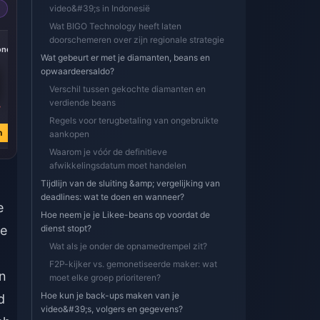
video&#39;s in Indonesië
Wat BIGO Technology heeft laten
-39%
doorschemeren over zijn regionale strategie
onds
20000 Diamonds
Wat gebeurt er met je diamanten, beans en
opwaardeersaldo?
Verschil tussen gekochte diamanten en
verdiende beans
4
€ 294.28
€ 480.66
Regels voor terugbetaling van ongebruikte
n
Nu kopen
aankopen
Waarom je vóór de definitieve
afwikkelingsdatum moet handelen
Tijdlijn van de sluiting &amp; vergelijking van
deadlines: wat te doen en wanneer?
e
Hoe neem je je Likee-beans op voordat de
de
dienst stopt?
Wat als je onder de opnamedrempel zit?
F2P-kijker vs. gemonetiseerde maker: wat
in
moet elke groep prioriteren?
Hoe kun je back-ups maken van je
d
video&#39;s, volgers en gegevens?