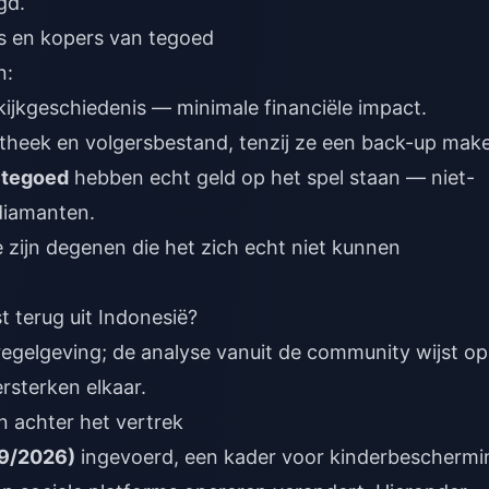
gd.
rs en kopers van tegoed
n:
kijkgeschiedenis — minimale financiële impact.
otheek en volgersbestand, tenzij ze een back-up mak
 tegoed
hebben echt geld op het spel staan — niet-
diamanten.
zijn degenen die het zich echt niet kunnen
t terug uit Indonesië?
n regelgeving; de analyse vanuit de community wijst op
rsterken elkaar.
n achter het vertrek
 9/2026)
ingevoerd, een kader voor kinderbeschermi