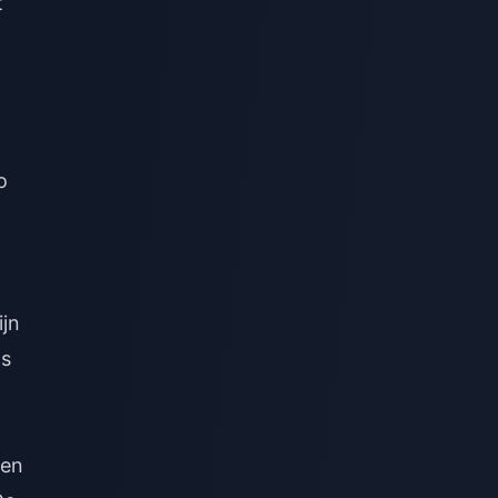
t
o
ijn
ts
 en