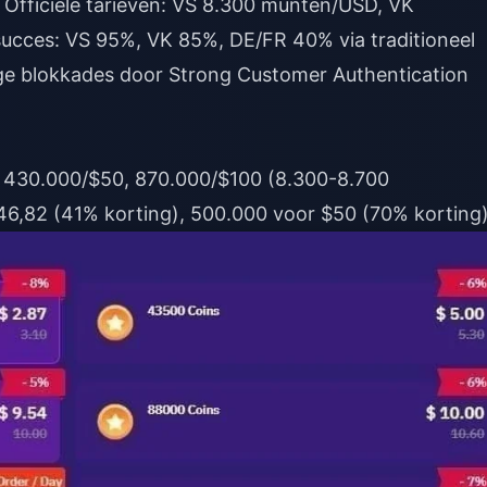
ng. Officiële tarieven: VS 8.300 munten/USD, VK
ucces: VS 95%, VK 85%, DE/FR 40% via traditioneel
ge blokkades door Strong Customer Authentication
, 430.000/$50, 870.000/$100 (8.300-8.700
46,82 (41% korting), 500.000 voor $50 (70% korting)