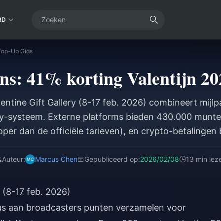
RD
 Top-Up Gids
ns: 41% korting Valentijn 2
entine Gift Gallery (8-17 feb. 2026) combineert mijl
ty-systeem. Externe platforms bieden 430.000 munt
er dan de officiële tarieven), en crypto-betalingen
van 99% in de EU. Deze gids behandelt de exacte ko
e en regionale prijzen om de waarde te maximaliseren en
Auteur:
Marcus Chen
Gepubliceerd op:
2026/02/08
13 min lez
account te beschermen.
t (8-17 feb. 2026)
s aan broadcasters punten verzamelen voor