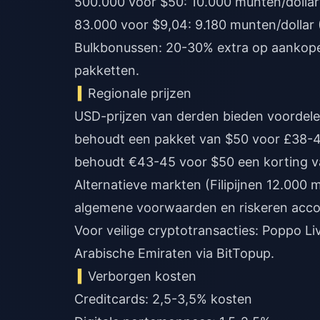
500.000 voor $50: 10.000 munten/dollar
83.000 voor $9,04: 9.180 munten/dollar
Bulkbonussen: 20-30% extra op aankope
pakketten.
Regionale prijzen
USD-prijzen van derden bieden voordelen
behoudt een pakket van $50 voor £38-4
behoudt €43-45 voor $50 een korting 
Alternatieve markten (Filipijnen 12.00
algemene voorwaarden en riskeren acco
Voor veilige cryptotransacties:
Poppo Li
Arabische Emiraten
via BitTopup.
Verborgen kosten
Creditcards: 2,5-3,5% kosten