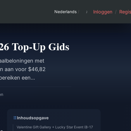
Inloggen
/
Regis
Nederlands
/
026 Top-Up Gids
paalbeloningen met
en aan voor $46,82
 bereiken een
sten per mijlpaal,
 tegelijkertijd je
en
Inhoudsopgave
Valentine Gift Gallery + Lucky Star Event (8-17