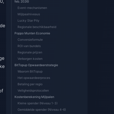
0,
feb. 2026)
Event-mechanismen
Mijlpaalniveaus
Lucky Star Pity
gde
Regionale beschikbaarheid
Poppo Munten Economie
Conversieformule
ROI van bundels
Regionale prijzen
ge
Verborgen kosten
BitTopup Opwaardeerstrategie
eke
Waarom BitTopup
Het opwaardeerproces
Betaling per regio
of
Veiligheidsprotocollen
Kostenberekening Mijlpalen
Kleine spender (Niveau 1-3)
Gemiddelde spender (Niveau 4-6)