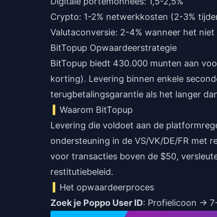
Digitale portemonnees: 1,5-2,5%
Crypto: 1-2% netwerkkosten (2-3% tijde
Valutaconversie: 2-4% wanneer het niet
BitTopup Opwaardeerstrategie
BitTopup biedt 430.000 munten aan voo
korting). Levering binnen enkele secon
terugbetalingsgarantie als het langer da
Waarom BitTopup
Levering die voldoet aan de platformrege
ondersteuning in de VS/VK/DE/FR met re
voor transacties boven de $50, versleut
restitutiebeleid.
Het opwaardeerproces
Zoek je Poppo User ID
: Profielicoon → 7