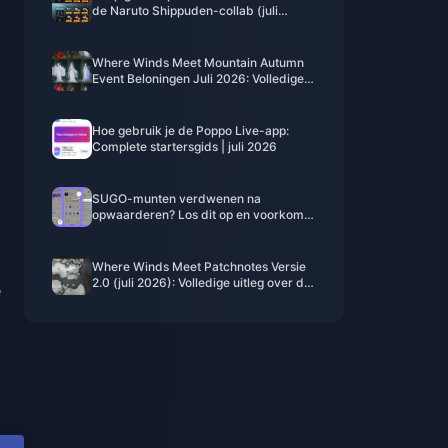
de Naruto Shippuden-collab (juli
2026): kosten, beste pakketten & veilig
opwaarderen
Where Winds Meet Mountain Autumn
Event Beloningen Juli 2026: Volledige
Lijst, Valuta & Prioriteit
Hoe gebruik je de Poppo Live-app:
Complete startersgids | juli 2026
SUGO-munten verdwenen na
opwaarderen? Los dit op en voorkom
een ban in 2026
Where Winds Meet Patchnotes Versie
2.0 (juli 2026): Volledige uitleg over de
e
Hidden Mountain-update