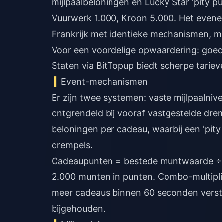
mijlpaalbeloningen en Lucky Star 'pity p
Vuurwerk 1.000, Kroon 5.000. Het eveneme
Frankrijk met identieke mechanismen, m
Voor een voordelige opwaardering:
goed
Staten
via BitTopup biedt scherpe tariev
Event-mechanismen
Er zijn twee systemen: vaste mijlpaalnive
ontgrendeld bij vooraf vastgestelde dre
beloningen per cadeau, waarbij een 'pit
drempels.
Cadeaupunten = bestede muntwaarde ÷ 
2.000 munten in punten. Combo-multipli
meer cadeaus binnen 60 seconden verstu
bijgehouden.