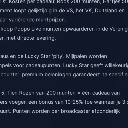
ulls'. Kosten per cadeau: Roos 200 munten, Hartjes 50
nt loopt gelijktijdig in de VS, het VK, Duitsland en
aar variërende muntprijzen.
koop Poppo Live munten opwaarderen in de Vereni
en met directe levering.
aus en de Lucky Star 'pity'. Mijlpalen worden
mpels voor cadeaupunten. Lucky Star geeft willekeuri
y counter' premium beloningen garandeert na specifi
5. Tien Rozen van 200 munten = één cadeau van
ers voegen een bonus van 10-25% toe wanneer je 3 
urt. Punten worden per broadcaster afzonderlijk