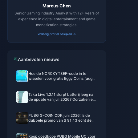
Marcus Chen
Senior Gaming Industry Analyst with 12+ years of
experience in digital entertainment and game
monetization strategies.
Volledig profiel bekijken →
Aanbevolen nieuws
Hoe de NCRCKYT8EF-code in te
wisselen voor gratis Eggy Coins (aug
2026)
Taka Live 1.2.11 slurpt batterij leeg na
de update van juli 2026? Oorzaken en
oplossingen
PUBG G-COIN CDK juni 2026: Is de
dubbele promo van $ 91,43 echt de
moeite waard?
Koop goedkope PUBG Mobile UC voor