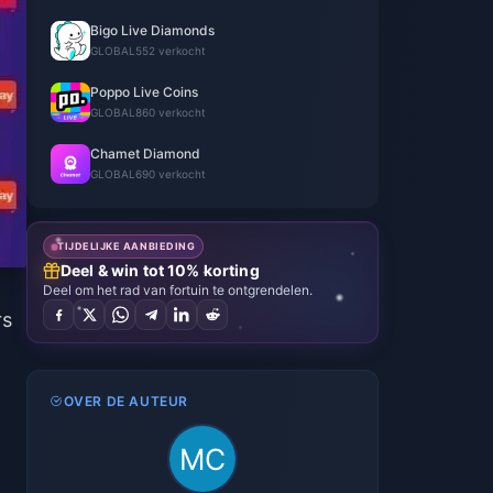
Bigo Live Diamonds
GLOBAL
552 verkocht
Poppo Live Coins
GLOBAL
860 verkocht
Chamet Diamond
GLOBAL
690 verkocht
TIJDELIJKE AANBIEDING
Deel & win tot 10% korting
Deel om het rad van fortuin te ontgrendelen.
rs
OVER DE AUTEUR