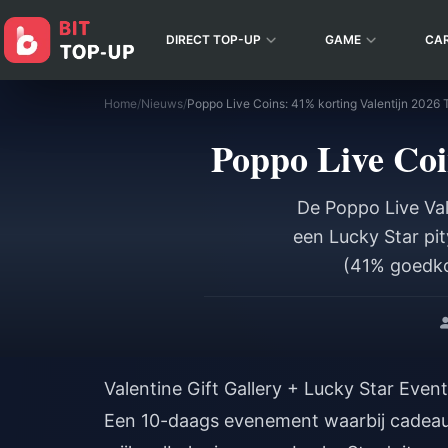
DIRECT TOP-UP
GAME
CA
Home
/
Nieuws
/
Poppo Live Coins: 41% korting Valentijn 2026
Poppo Live Coi
De Poppo Live Val
een Lucky Star pi
(41% goedkop
succespercentage 
pity-optimalisati
Valentine Gift Gallery + Lucky Star Even
Een 10-daags evenement waarbij cadeau