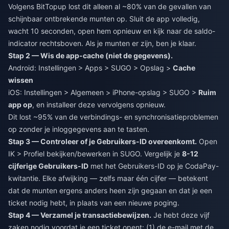
Volgens BitTopup lost dit alleen al ~80% van de gevallen van
schijnbaar ontbrekende munten op. Sluit de app volledig,
wacht 10 seconden, open hem opnieuw en kijk naar de saldo-
indicator rechtsboven. Als je munten er zijn, ben je klaar.
Stap 2 — Wis de app-cache (niet de gegevens).
Android: Instellingen > Apps > SUGO > Opslag >
Cache
wissen
iOS: Instellingen > Algemeen > iPhone-opslag > SUGO >
Ruim
app op
, en installeer deze vervolgens opnieuw.
Dit lost ~95% van de verbindings- en synchronisatieproblemen
op zonder je inloggegevens aan te tasten.
Stap 3 — Controleer of je Gebruikers-ID overeenkomt.
Open
IK > Profiel bekijken/bewerken in SUGO. Vergelijk je
8-12
cijferige Gebruikers-ID
met het Gebruikers-ID op je CodaPay-
kwitantie. Elke afwijking — zelfs maar één cijfer — betekent
dat de munten ergens anders heen zijn gegaan en dat je een
ticket nodig hebt, in plaats van een nieuwe poging.
Stap 4 — Verzamel je transactiebewijzen.
Je hebt deze vijf
zaken nodig voordat je een ticket opent: (1) de e-mail met de