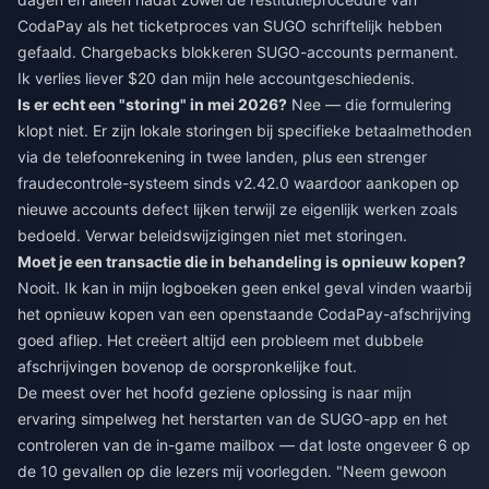
CodaPay als het ticketproces van SUGO schriftelijk hebben
gefaald. Chargebacks blokkeren SUGO-accounts permanent.
Ik verlies liever $20 dan mijn hele accountgeschiedenis.
Is er echt een "storing" in mei 2026?
Nee — die formulering
klopt niet. Er zijn lokale storingen bij specifieke betaalmethoden
via de telefoonrekening in twee landen, plus een strenger
fraudecontrole-systeem sinds v2.42.0 waardoor aankopen op
nieuwe accounts defect lijken terwijl ze eigenlijk werken zoals
bedoeld. Verwar beleidswijzigingen niet met storingen.
Moet je een transactie die in behandeling is opnieuw kopen?
Nooit. Ik kan in mijn logboeken geen enkel geval vinden waarbij
het opnieuw kopen van een openstaande CodaPay-afschrijving
goed afliep. Het creëert altijd een probleem met dubbele
afschrijvingen bovenop de oorspronkelijke fout.
De meest over het hoofd geziene oplossing is naar mijn
ervaring simpelweg het herstarten van de SUGO-app en het
controleren van de in-game mailbox — dat loste ongeveer 6 op
de 10 gevallen op die lezers mij voorlegden. "Neem gewoon