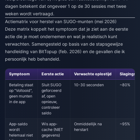
dagen betekent dat ongeveer 1 op de 30 sessies met twee
weken wordt vertraagd.
Actiematrix voor herstel van SUGO-munten (mei 2026)
Deze matrix koppelt het symptoom dat je ziet aan de eerste
actie die je moet ondernemen en wat je realistisch kunt
verwachten. Samengesteld op basis van de stapsgewijze
handleiding van BitTopup (feb. 2026) en de gevallen die ik
persoonlijk heb behandeld.
Symptoom
Eerste actie
Verwachte oplostijd
Slagingsp
Betaling staat
Sluit SUGO
10-30 seconden
~80%
op "Voltooid",
geforceerd
geen munten
af, open
in de app
opnieuw,
controleer
saldo
App-saldo
Wis app-
Onmiddellijk na
~95%
wordt
cache (NIET
herstart
helemaal niet
gegevens)