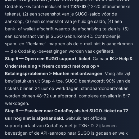
CodaPay-kwitantie inclusief het
TXN-ID
(12-20 alfanumerieke
tekens), (2) een screenshot van je SUGO-saldo vóór de
aankoop, (3) een screenshot van je huidige saldo, (4) een
bank- of wallet-afschrift waarop de afschrijving te zien is, (5)
een screenshot van je SUGO Gebruikers-ID. Controleer je
spam- en "Reclame"-mappen als de e-mail niet is aangekomen
— die CodaPay-bevestigingen worden vaak gefilterd.
Stap 5 — Open een SUGO support-ticket.
Ga naar
IK > Help &
Ondersteuning > Neem contact met ons op >
Betalingsproblemen > Munten niet ontvangen
. Voeg alle vijf
bewijsstukken uit Stap 4 toe. SUGO beantwoordt 90% van de
tickets binnen 24 uur op werkdagen; standaardonderzoeken
worden binnen 48-72 uur afgerond, complexe gevallen in 5-7
werkdagen.
Stap 6 — Escaleer naar CodaPay als het SUGO-ticket na 72
uur nog niet is afgehandeld.
Gebruik het officiële
supportportaal van CodaPay met je TXN-ID. Zij kunnen
bevestigen of de API-aanroep naar SUGO is gedaan en welk