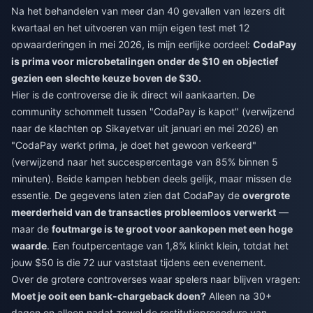
Na het behandelen van meer dan 40 gevallen van lezers dit
kwartaal en het uitvoeren van mijn eigen test met 12
opwaarderingen in mei 2026, is mijn eerlijke oordeel:
CodaPay
is prima voor microbetalingen onder de $10 en objectief
gezien een slechte keuze boven de $30.
Hier is de controverse die ik direct wil aankaarten. De
community schommelt tussen "CodaPay is kapot" (verwijzend
naar de klachten op Sikayetvar uit januari en mei 2026) en
"CodaPay werkt prima, je doet het gewoon verkeerd"
(verwijzend naar het succespercentage van 85% binnen 5
minuten). Beide kampen hebben deels gelijk, maar missen de
essentie. De gegevens laten zien dat CodaPay de
overgrote
meerderheid van de transacties probleemloos verwerkt
—
maar de
foutmarge is te groot voor aankopen met een hoge
waarde
. Een foutpercentage van 1,8% klinkt klein, totdat het
jouw $50 is die 72 uur vaststaat tijdens een evenement.
Over de grotere controverses waar spelers naar blijven vragen:
Moet je ooit een bank-chargeback doen?
Alleen na 30+
dagen en alleen nadat zowel de restitutieprocedure van