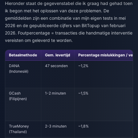
Hieronder staat de gegevenstabel die ik graag had gehad toen
ik begon met het oplossen van deze problemen. De
gemiddelden zijn een combinatie van mijn eigen tests in mei
2026 en de gepubliceerde cijfers van BitTopup van februari
2026. Foutpercentage = transacties die handmatige interventie
vereisten om geleverd te worden.
Betaalmethode
Gem. levertijd
Percentage mislukkingen / vert
DANA
47 seconden
~1,2%
(Indonesië)
GCash
1-2 minuten
~1,5%
(Filipijnen)
TrueMoney
2-3 minuten
~1,8%
(Thailand)