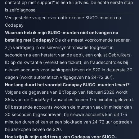
contact op met support" is een lui advies. De echte eerste stap
is zelfdiagnose.
Veelgestelde vragen over ontbrekende SUGO-munten na
Codapay
Waarom heb ik mijn SUGO-munten niet ontvangen na
betaling met Codapay?
De drie meest voorkomende redenen
zijn vertraging in de serversynchronisatie (opgelost in
seconden na een herstart van de app), een onjuist Gebruikers-
ID op de kwitantie (vereist een ticket), en fraudecontroles bij
nieuwe accounts voor aankopen boven de $20 in de eerste 30
dagen (wordt automatisch vrijgegeven na 24-72 uur).
Hoe lang duurt het voordat Codapay SUGO-munten levert?
Volgens de gegevens van BitTopup van februari 2026 wordt
85% van de CodaPay-transacties binnen 1-5 minuten geleverd.
Bij bestaande accounts worden de munten vaak in minder dan
30 seconden bijgeschreven; bij nieuwe accounts kan dit 1-5
minuten duren of kan er een blokkade van 24-72 uur optreden
bij aankopen boven de $20.
Hoe krijg ik mijn geld terug van Codapay voor SUGO-