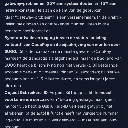
gateway-problemen
,
25% aan systeemfouten
en
15% aan
netwerkonstabiliteit
aan de kant van de gebruiker.
Maar "gateway-probleem" is een verzamelnaam. In de praktijk
vallen meldingen van ontbrekende munten uiteen in drie
concrete hoofdoorzaken:
Synchronisatievertraging tussen de status "betaling
voltooid" van CodaPay en de bijschrijving van munten door
SUGO.
Dit is de oorzaak in de meeste gevallen. CodaPay
markeert de transactie als afgehandeld, maar de backend van
SUGO heeft de bijschrijving nog niet verwerkt. Bij bestaande
accounts gebeurt dit meestal binnen 30 seconden; bij nieuwe
accounts kan dit 1-5 minuten duren, en soms langer tijdens
piekuren.
Onjuist Gebruikers-ID.
Volgens BitTopup is dit de
meest
voorkomende oorzaak
van "betaling geslaagd maar geen
munten". Je hebt je Gebruikers-ID verkeerd getypt bij het
afrekenen, of de autofill-functie heeft het verkeerde nummer
ingevuld. De munten zijn wel geleverd — maar niet aan jouw
account.