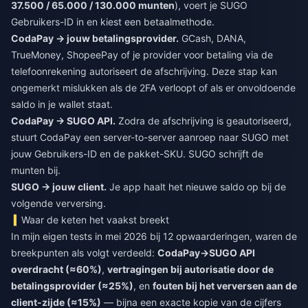
37.500 / 65.000 / 130.000 munten
), voert je SUGO
Gebruikers-ID in en kiest een betaalmethode.
CodaPay → jouw betalingsprovider.
GCash, DANA,
TrueMoney, ShopeePay of je provider voor betaling via de
telefoonrekening autoriseert de afschrijving. Deze stap kan
ongemerkt mislukken als de 2FA verloopt of als er onvoldoende
saldo in je wallet staat.
CodaPay → SUGO API.
Zodra de afschrijving is geautoriseerd,
stuurt CodaPay een server-to-server aanroep naar SUGO met
jouw Gebruikers-ID en de pakket-SKU. SUGO schrijft de
munten bij.
SUGO → jouw client.
Je app haalt het nieuwe saldo op bij de
volgende verversing.
Waar de keten het vaakst breekt
In mijn eigen tests in mei 2026 bij 12 opwaarderingen, waren de
breekpunten als volgt verdeeld:
CodaPay→SUGO API
overdracht (≈60%)
,
vertragingen bij autorisatie door de
betalingsprovider (≈25%)
, en
fouten bij het verversen aan de
client-zijde (≈15%)
— bijna een exacte kopie van de cijfers