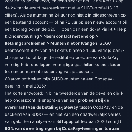
voor en na de aankoop, en controleer of het Gebruikers-ID op
de kwitantie exact overeenkomt met je SUGO-profiel (8-12
cijfers). Als de munten na 24 uur nog niet zijn bijgeschreven op
een bestaand account — of na 72 uur op een nieuw account bij
een bedrag boven de $20 — open dan een ticket via
IK > Help
& Ondersteuning > Neem contact met ons op >
Betalingsproblemen > Munten niet ontvangen
. SUGO
beantwoordt 90% van de tickets binnen 24 uur. Vermijd bank-
chargebacks totdat je de restitutieprocedure van CodaPay
volledig hebt doorlopen; voortijdige geschillen kunnen leiden
tot een permanente schorsing van je account.
Waarom ontbreken mijn SUGO-munten na een Codapay-
betaling in mei 2026?
Het korte antwoord: in bijna tweederde van de gevallen die ik
heb onderzocht, is er sprake van een
probleem bij de
overdracht van de betalingsgateway
tussen CodaPay en de
backend van SUGO — en niet van een daadwerkelijk verlies
van geld. Een analyse van BitTopup uit februari 2026 schrijft
60% van de vertragingen bij CodaPay-leveringen toe aan