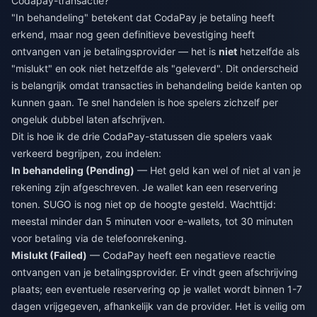
Codapay-transactie?
"In behandeling" betekent dat CodaPay je betaling heeft
erkend, maar nog geen definitieve bevestiging heeft
ontvangen van je betalingsprovider — het is
niet
hetzelfde als
"mislukt" en ook niet hetzelfde als "geleverd". Dit onderscheid
is belangrijk omdat transacties in behandeling beide kanten op
kunnen gaan. Te snel handelen is hoe spelers zichzelf per
ongeluk dubbel laten afschrijven.
Dit is hoe ik de drie CodaPay-statussen die spelers vaak
verkeerd begrijpen, zou indelen:
In behandeling (Pending)
— Het geld kan wel of niet al van je
rekening zijn afgeschreven. Je wallet kan een reservering
tonen. SUGO is nog niet op de hoogte gesteld. Wachttijd:
meestal minder dan 5 minuten voor e-wallets, tot 30 minuten
voor betaling via de telefoonrekening.
Mislukt (Failed)
— CodaPay heeft een negatieve reactie
ontvangen van je betalingsprovider. Er vindt geen afschrijving
plaats; een eventuele reservering op je wallet wordt binnen 1-7
dagen vrijgegeven, afhankelijk van de provider. Het is veilig om