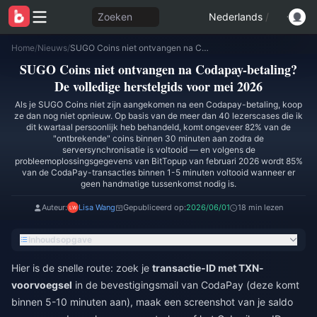
Zoeken
Nederlands
/
Home
/
Nieuws
/
SUGO Coins niet ontvangen na Codapay-betaling? De volledige herstelgids voor mei 2026
SUGO Coins niet ontvangen na Codapay-betaling?
De volledige herstelgids voor mei 2026
Als je SUGO Coins niet zijn aangekomen na een Codapay-betaling, koop
ze dan nog niet opnieuw. Op basis van de meer dan 40 lezerscases die ik
dit kwartaal persoonlijk heb behandeld, komt ongeveer 82% van de
"ontbrekende" coins binnen 30 minuten aan zodra de
serversynchronisatie is voltooid — en volgens de
probleemoplossingsgegevens van BitTopup van februari 2026 wordt 85%
van de CodaPay-transacties binnen 1-5 minuten voltooid wanneer er
geen handmatige tussenkomst nodig is.
Auteur:
Lisa Wang
Gepubliceerd op:
2026/06/01
18 min lezen
Inhoudsopgave
Hier is de snelle route: zoek je
transactie-ID met TXN-
voorvoegsel
in de bevestigingsmail van CodaPay (deze komt
binnen 5-10 minuten aan), maak een screenshot van je saldo