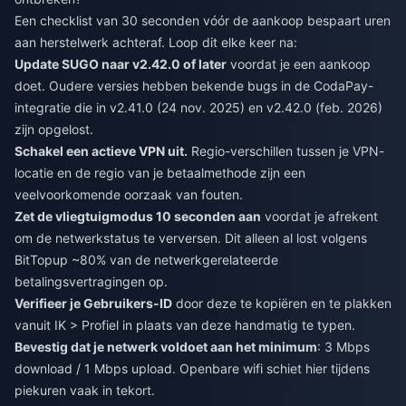
Een checklist van 30 seconden vóór de aankoop bespaart uren
aan herstelwerk achteraf. Loop dit elke keer na:
Update SUGO naar v2.42.0 of later
voordat je een aankoop
doet. Oudere versies hebben bekende bugs in de CodaPay-
integratie die in v2.41.0 (24 nov. 2025) en v2.42.0 (feb. 2026)
zijn opgelost.
Schakel een actieve VPN uit.
Regio-verschillen tussen je VPN-
locatie en de regio van je betaalmethode zijn een
veelvoorkomende oorzaak van fouten.
Zet de vliegtuigmodus 10 seconden aan
voordat je afrekent
om de netwerkstatus te verversen. Dit alleen al lost volgens
BitTopup ~80% van de netwerkgerelateerde
betalingsvertragingen op.
Verifieer je Gebruikers-ID
door deze te kopiëren en te plakken
vanuit IK > Profiel in plaats van deze handmatig te typen.
Bevestig dat je netwerk voldoet aan het minimum
: 3 Mbps
download / 1 Mbps upload. Openbare wifi schiet hier tijdens
piekuren vaak in tekort.