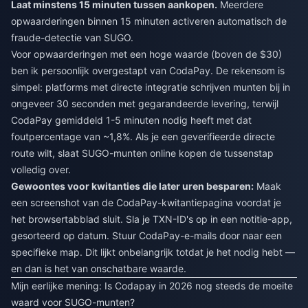
Laat minstens 15 minuten tussen aankopen.
Meerdere
opwaarderingen binnen 15 minuten activeren automatisch de
fraude-detectie van SUGO.
Voor opwaarderingen met een hoge waarde (boven de $30)
ben ik persoonlijk overgestapt van CodaPay. De rekensom is
simpel: platforms met directe integratie schrijven munten bij in
ongeveer 30 seconden met gegarandeerde levering, terwijl
CodaPay gemiddeld 1-5 minuten nodig heeft met dat
foutpercentage van ~1,8%. Als je een geverifieerde directe
route wilt, slaat
SUGO-munten online kopen
de tussenstap
volledig over.
Gewoontes voor kwitanties die later uren besparen:
Maak
een screenshot van de CodaPay-kwitantiepagina voordat je
het browsertabblad sluit. Sla je TXN-ID's op in een notitie-app,
gesorteerd op datum. Stuur CodaPay-e-mails door naar een
specifieke map. Dit lijkt onbelangrijk totdat je het nodig hebt —
en dan is het van onschatbare waarde.
Mijn eerlijke mening: Is Codapay in 2026 nog steeds de moeite
waard voor SUGO-munten?