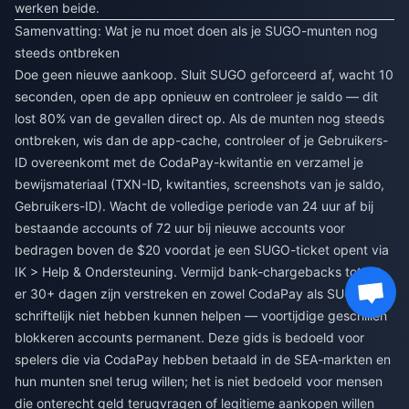
werken beide.
Samenvatting: Wat je nu moet doen als je SUGO-munten nog
steeds ontbreken
Doe geen nieuwe aankoop. Sluit SUGO geforceerd af, wacht 10
seconden, open de app opnieuw en controleer je saldo — dit
lost 80% van de gevallen direct op. Als de munten nog steeds
ontbreken, wis dan de app-cache, controleer of je Gebruikers-
ID overeenkomt met de CodaPay-kwitantie en verzamel je
bewijsmateriaal (TXN-ID, kwitanties, screenshots van je saldo,
Gebruikers-ID). Wacht de volledige periode van 24 uur af bij
bestaande accounts of 72 uur bij nieuwe accounts voor
bedragen boven de $20 voordat je een SUGO-ticket opent via
IK > Help & Ondersteuning. Vermijd bank-chargebacks totdat
er 30+ dagen zijn verstreken en zowel CodaPay als SUGO je
schriftelijk niet hebben kunnen helpen — voortijdige geschillen
blokkeren accounts permanent. Deze gids is bedoeld voor
spelers die via CodaPay hebben betaald in de SEA-markten en
hun munten snel terug willen; het is niet bedoeld voor mensen
die onterecht geld terugvragen of legitieme aankopen willen