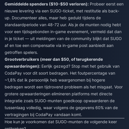
Gemiddelde spenders ($10-$50 verloren):
Probeer eerst een
nieuwe levering via een SUGO-ticket, met restitutie als back-
up. Documenteer alles, maar heb geduld tijdens de
standaardperiode van 48-72 uur. Als je de munten nodig hebt
voor een tijdsgebonden in-game evenement, vermeld dat dan
in je ticket — uit meldingen van de community blijkt dat SUGO
af en toe een compensatie via in-game post aanbiedt aan
getroffen spelers.
Grootverbruikers (meer dan $50, of terugkerende
opwaarderingen):
Eerlijk gezegd? Stop met het gebruik van
CodaPay voor dit soort bedragen. Het foutpercentage van
~1,8% dat ik persoonlijk heb waargenomen bij hogere
bedragen wordt een tijdrovend probleem als het misgaat. Voor
grotere opwaarderingen elimineren platforms met directe
integratie zoals
SUGO-munten goedkoop opwaarderen
de
tussenlaag volledig, waar volgens de gegevens 60% van de
vertragingen bij CodaPay vandaan komt.
Hoe kun je voorkomen dat SUGO-munten de volgende keer
ontbreken?