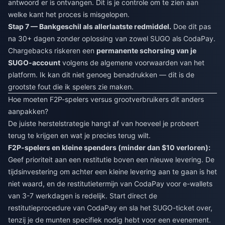
antwoord er is ontvangen. Dit is je controle om te zien aan
welke kant het proces is misgelopen.
Stap 7 — Bankgeschil als allerlaatste redmiddel.
Doe dit pas
na 30+ dagen zonder oplossing van zowel SUGO als CodaPay.
Chargebacks riskeren een
permanente schorsing van je
SUGO-account
volgens de algemene voorwaarden van het
platform. Ik kan dit niet genoeg benadrukken — dit is de
grootste fout die ik spelers zie maken.
Hoe moeten F2P-spelers versus grootverbruikers dit anders
aanpakken?
De juiste herstelstrategie hangt af van hoeveel je probeert
terug te krijgen en wat je precies terug wilt.
F2P-spelers en kleine spenders (minder dan $10 verloren):
Geef prioriteit aan een restitutie boven een nieuwe levering. De
tijdsinvestering om achter een kleine levering aan te gaan is het
niet waard, en de restitutietermijn van CodaPay voor e-wallets
van 3-7 werkdagen is redelijk. Start direct de
restitutieprocedure van CodaPay en sla het SUGO-ticket over,
tenzij je de munten specifiek nodig hebt voor een evenement.