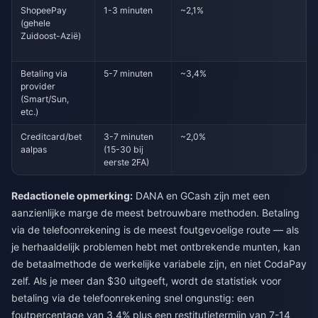
ShopeePay
1-3 minuten
~2,1%
(gehele
Zuidoost-Azië)
Betaling via
5-7 minuten
~3,4%
provider
(Smart/Sun,
etc.)
Creditcard/bet
3-7 minuten
~2,0%
aalpas
(15-30 bij
eerste 2FA)
Redactionele opmerking:
DANA en GCash zijn met een
aanzienlijke marge de meest betrouwbare methoden. Betaling
via de telefoonrekening is de meest foutgevoelige route — als
je herhaaldelijk problemen hebt met ontbrekende munten, kan
de betaalmethode de werkelijke variabele zijn, en niet CodaPay
zelf. Als je meer dan $30 uitgeeft, wordt de statistiek voor
betaling via de telefoonrekening snel ongunstig: een
foutpercentage van 3,4% plus een restitutietermijn van 7-14