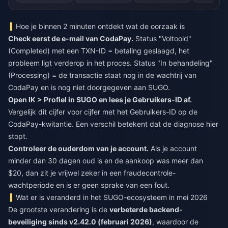
Hoe je binnen 2 minuten ontdekt wat de oorzaak is
Check eerst de e-mail van CodaPay.
Status "Voltooid"
(Completed) met een TXN-ID = betaling geslaagd, het
probleem ligt verderop in het proces. Status "In behandeling"
(Processing) = de transactie staat nog in de wachtrij van
CodaPay en is nog niet doorgegeven aan SUGO.
Open IK > Profiel in SUGO en lees je Gebruikers-ID af.
Vergelijk dit cijfer voor cijfer met het Gebruikers-ID op de
CodaPay-kwitantie. Een verschil betekent dat de diagnose hier
stopt.
Controleer de ouderdom van je account.
Als je account
minder dan 30 dagen oud is en de aankoop was meer dan
$20, dan zit je vrijwel zeker in een fraudecontrole-
wachtperiode en is er geen sprake van een fout.
Wat er is veranderd in het SUGO-ecosysteem in mei 2026
De grootste verandering is de
verbeterde backend-
beveiliging sinds v2.42.0 (februari 2026)
, waardoor de