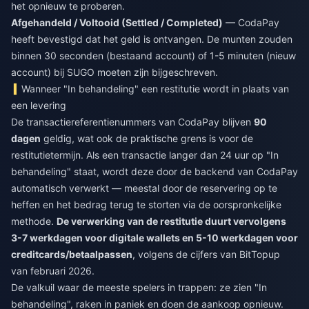
het opnieuw te proberen.
Afgehandeld / Voltooid (Settled / Completed)
— CodaPay
heeft bevestigd dat het geld is ontvangen. De munten zouden
binnen 30 seconden (bestaand account) of 1-5 minuten (nieuw
account) bij SUGO moeten zijn bijgeschreven.
Wanneer "In behandeling" een restitutie wordt in plaats van
een levering
De transactiereferentienummers van CodaPay blijven
90
dagen
geldig, wat ook de praktische grens is voor de
restitutietermijn. Als een transactie langer dan 24 uur op "In
behandeling" staat, wordt deze door de backend van CodaPay
automatisch verwerkt — meestal door de reservering op te
heffen en het bedrag terug te storten via de oorspronkelijke
methode.
De verwerking van de restitutie duurt vervolgens
3-7 werkdagen voor digitale wallets en 5-10 werkdagen voor
creditcards/betaalpassen
, volgens de cijfers van BitTopup
van februari 2026.
De valkuil waar de meeste spelers in trappen: ze zien "In
behandeling", raken in paniek en doen de aankoop opnieuw.