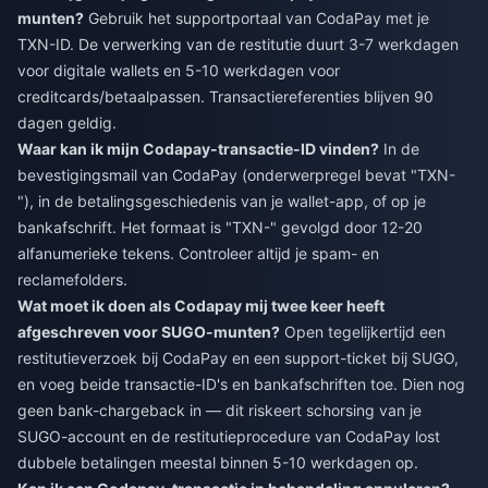
munten?
Gebruik het supportportaal van CodaPay met je
TXN-ID. De verwerking van de restitutie duurt 3-7 werkdagen
voor digitale wallets en 5-10 werkdagen voor
creditcards/betaalpassen. Transactiereferenties blijven 90
dagen geldig.
Waar kan ik mijn Codapay-transactie-ID vinden?
In de
bevestigingsmail van CodaPay (onderwerpregel bevat "TXN-
"), in de betalingsgeschiedenis van je wallet-app, of op je
bankafschrift. Het formaat is "TXN-" gevolgd door 12-20
alfanumerieke tekens. Controleer altijd je spam- en
reclamefolders.
Wat moet ik doen als Codapay mij twee keer heeft
afgeschreven voor SUGO-munten?
Open tegelijkertijd een
restitutieverzoek bij CodaPay en een support-ticket bij SUGO,
en voeg beide transactie-ID's en bankafschriften toe. Dien nog
geen bank-chargeback in — dit riskeert schorsing van je
SUGO-account en de restitutieprocedure van CodaPay lost
dubbele betalingen meestal binnen 5-10 werkdagen op.