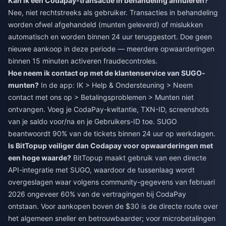
Kan ik een Codapay-transactie in behandeling annuleren?
Nee, niet rechtstreeks als gebruiker. Transacties in behandeling
worden ofwel afgehandeld (munten geleverd) of mislukken
automatisch en worden binnen 24 uur teruggestort. Doe geen
nieuwe aankoop in deze periode — meerdere opwaarderingen
binnen 15 minuten activeren fraudecontroles.
Hoe neem ik contact op met de klantenservice van SUGO-
munten?
In de app: IK > Help & Ondersteuning > Neem
contact met ons op > Betalingsproblemen > Munten niet
ontvangen. Voeg je CodaPay-kwitantie, TXN-ID, screenshots
van je saldo voor/na en je Gebruikers-ID toe. SUGO
beantwoordt 90% van de tickets binnen 24 uur op werkdagen.
Is BitTopup veiliger dan Codapay voor opwaarderingen met
een hoge waarde?
BitTopup maakt gebruik van een directe
API-integratie met SUGO, waardoor de tussenlaag wordt
overgeslagen waar volgens community-gegevens van februari
2026 ongeveer 60% van de vertragingen bij CodaPay
ontstaan. Voor aankopen boven de $30 is de directe route over
het algemeen sneller en betrouwbaarder; voor microbetalingen