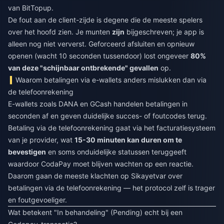
van BitTopup.
De fout aan de client-zijde is degene die de meeste spelers
over het hoofd zien. Je munten
zijn
bijgeschreven; je app is
alleen nog niet ververst. Geforceerd afsluiten en opnieuw
openen (wacht 10 seconden tussendoor) lost ongeveer
80%
van deze "schijnbaar ontbrekende" gevallen
op.
Waarom betalingen via e-wallets anders mislukken dan via
de telefoonrekening
E-wallets zoals DANA en GCash handelen betalingen in
seconden af en geven duidelijke succes- of foutcodes terug.
Betaling via de telefoonrekening gaat via het facturatiesysteem
van je provider, wat
15-30 minuten kan duren om te
bevestigen
en soms onduidelijke statussen teruggeeft
waardoor CodaPay moet blijven wachten op een reactie.
Daarom gaan de meeste klachten op Sikayetvar over
betalingen via de telefoonrekening — het protocol zelf is trager
en foutgevoeliger.
Wat betekent "In behandeling" (Pending) echt bij een