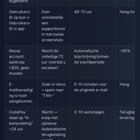
bijgewerkt
Gebruikers-
Dien
48-72 uur
Hoog (met 
ID op bon ≠
onmiddellijk
Gebruikers-
een
ID in app
supportticket
in met beide
screenshots
Nieuw
Wacht de
Automatische
~90%
account,
volledige 72
bijschrijving binnen
aankoop
uur voordat u
de wachtperiode
>$20, geen
escaleert
munten
E-
Zoek in inbox
5-10 minuten voor
Hoog
mailbevestigi
+ spam naar
de originele e-mail
ng is nooit
"TXN-"
aangekomen
CodaPay
Wacht —
3-10 werkdagen
Terugbetal
staat op "In
koop niet
levering
behandeling"
opnieuw.
>24 uur
Automatische
terugbetaling