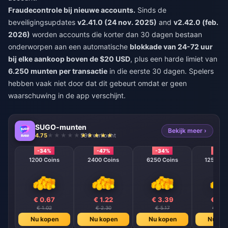
Fraudecontrole bij nieuwe accounts.
Sinds de
beveiligingsupdates
v2.41.0 (24 nov. 2025)
and
v2.42.0 (feb.
2026)
worden accounts die korter dan 30 dagen bestaan
onderworpen aan een automatische
blokkade van 24-72 uur
bij elke aankoop boven de $20 USD
, plus een harde limiet van
6.250 munten per transactie
in die eerste 30 dagen. Spelers
hebben vaak niet door dat dit gebeurt omdat er geen
waarschuwing in de app verschijnt.
SUGO-munten
Bekijk meer ›
4.75
590 verkocht
-34%
-47%
-34%
-40
1200 Coins
2400 Coins
6250 Coins
12500 C
€ 0.67
€ 1.22
€ 3.39
€ 6.
€ 1.02
€ 2.30
€ 5.17
€ 10.3
Nu kopen
Nu kopen
Nu kopen
Nu ko