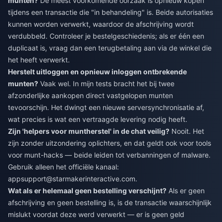
munten?
De meest voorkomende oorzaak is opnieuw kopen
tijdens een transactie die "in behandeling" is. Beide autorisaties
kunnen worden verwerkt, waardoor de afschrijving wordt
verdubbeld. Controleer je bestelgeschiedenis; als er één een
duplicaat is, vraag dan een terugbetaling aan via de winkel die
het heeft verwerkt.
Herstelt uitloggen en opnieuw inloggen ontbrekende
munten?
Vaak wel. In mijn tests bracht het bij twee
afzonderlijke aankopen direct vastgelopen munten
tevoorschijn. Het dwingt een nieuwe serversynchronisatie af,
wat precies is wat een vertraagde levering nodig heeft.
Zijn 'helpers voor muntherstel' in de chat veilig?
Nooit. Het
zijn zonder uitzondering oplichters, en dat geldt ook voor tools
voor munt-hacks — beide leiden tot verbanningen of malware.
Gebruik alleen het officiële kanaal:
appsupport@starmakerinteractive.com
.
Wat als er helemaal geen bestelling verschijnt?
Als er geen
afschrijving en geen bestelling is, is de transactie waarschijnlijk
mislukt voordat deze werd verwerkt — er is geen geld