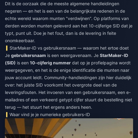
Dit is de oorzaak die de meeste algemene handleidingen
negeren — en het is een van de belangrijkste redenen in de
echte wereld waarom munten "verdwijnen". Op platforms van
derden worden munten geleverd aan het 10-cijferige SID dat je
typt, punt uit. Doe je het fout, dan is de levering in feite
onomkeerbaar.
StarMaker-ID vs gebruikersnaam — waarom het ertoe doet
Je
gebruikersnaam
is een weergavenaam. Je
StarMaker-ID
(SID)
is een
10-cijferig nummer
dat op je profielpagina wordt
weergegeven, en het is de enige identificatie die munten naar
jouw account leidt. Community-handleidingen zijn hier duidelijk
over: het juiste SID voorkomt het overgrote deel van de
leveringsfouten. Het invoeren van een gebruikersnaam, een e-
mailadres of een verkeerd getypt cijfer stuurt de bestelling niet
terug — het stuurt het ergens anders heen.
Waar vind je je numerieke gebruikers-ID