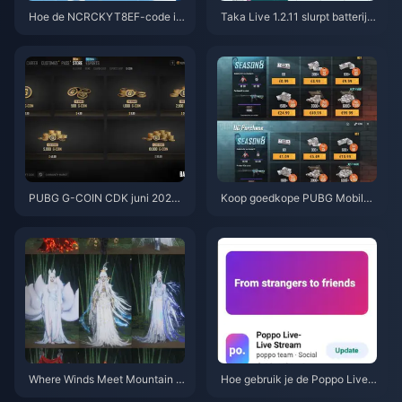
Hoe de NCRCKYT8EF-code in
Taka Live 1.2.11 slurpt batterij l
te wisselen voor gratis Eggy C
eeg na de update van juli 202
oins (aug 2026)
6? Oorzaken en oplossingen
PUBG G-COIN CDK juni 2026:
Koop goedkope PUBG Mobile
Is de dubbele promo van $ 91,4
UC voor de Naruto Shippuden-
3 echt de moeite waard?
collab (juli 2026): kosten, beste
pakketten & veilig opwaardere
n
Where Winds Meet Mountain A
Hoe gebruik je de Poppo Live-
utumn Event Beloningen Juli 2
app: Complete startersgids | jul