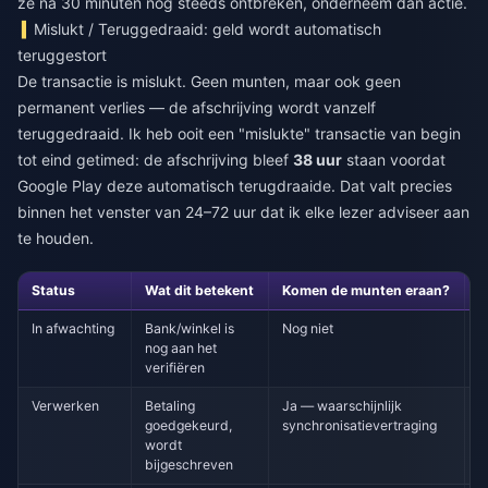
ze na 30 minuten nog steeds ontbreken, onderneem dan actie.
Mislukt / Teruggedraaid: geld wordt automatisch
teruggestort
De transactie is mislukt. Geen munten, maar ook geen
permanent verlies — de afschrijving wordt vanzelf
teruggedraaid. Ik heb ooit een "mislukte" transactie van begin
tot eind getimed: de afschrijving bleef
38 uur
staan voordat
Google Play deze automatisch terugdraaide. Dat valt precies
binnen het venster van 24–72 uur dat ik elke lezer adviseer aan
te houden.
Status
Wat dit betekent
Komen de munten eraan?
J
In afwachting
Bank/winkel is
Nog niet
W
nog aan het
h
verifiëren
o
Verwerken
Betaling
Ja — waarschijnlijk
F
goedgekeurd,
synchronisatievertraging
s
wordt
o
bijgeschreven
v