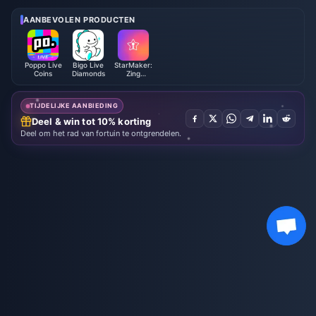
026: Volledige Lijst, Valuta & Pr
i 2026
ioriteit
AANBEVOLEN PRODUCTEN
Poppo Live
Bigo Live
StarMaker:
Coins
Diamonds
Zing
Karaoke-
munten
TIJDELIJKE AANBIEDING
Deel & win tot 10% korting
Deel om het rad van fortuin te ontgrendelen.