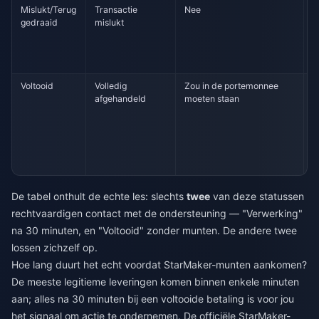
Mislukt/Terug
Transactie
Nee
G
gedraaid
mislukt
b
u
a
t
Voltooid
Volledig
Zou in de portemonnee
I
afgehandeld
moeten staan
o
s
r
n
o
s
De tabel onthult de echte les: slechts
twee
van deze statussen
rechtvaardigen contact met de ondersteuning — "Verwerking"
na 30 minuten, en "Voltooid" zonder munten. De andere twee
lossen zichzelf op.
Hoe lang duurt het echt voordat StarMaker-munten aankomen?
De meeste legitieme leveringen komen binnen enkele minuten
aan; alles na 30 minuten bij een voltooide betaling is voor jou
het signaal om actie te ondernemen. De officiële StarMaker-