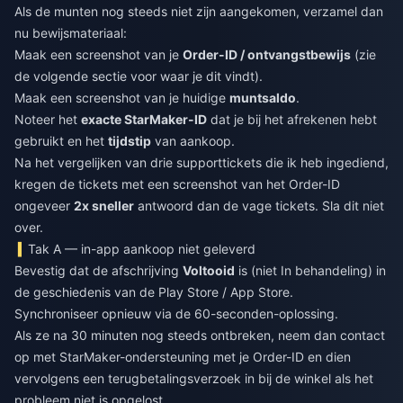
Als de munten nog steeds niet zijn aangekomen, verzamel dan
nu bewijsmateriaal:
Maak een screenshot van je
Order-ID / ontvangstbewijs
(zie
de volgende sectie voor waar je dit vindt).
Maak een screenshot van je huidige
muntsaldo
.
Noteer het
exacte StarMaker-ID
dat je bij het afrekenen hebt
gebruikt en het
tijdstip
van aankoop.
Na het vergelijken van drie supporttickets die ik heb ingediend,
kregen de tickets met een screenshot van het Order-ID
ongeveer
2x sneller
antwoord dan de vage tickets. Sla dit niet
over.
Tak A — in-app aankoop niet geleverd
Bevestig dat de afschrijving
Voltooid
is (niet In behandeling) in
de geschiedenis van de Play Store / App Store.
Synchroniseer opnieuw via de 60-seconden-oplossing.
Als ze na 30 minuten nog steeds ontbreken, neem dan contact
op met StarMaker-ondersteuning met je Order-ID en dien
vervolgens een terugbetalingsverzoek in bij de winkel als het
probleem niet is opgelost.