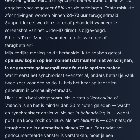
Gevallen gerelateerd aan synchronisatie worden binnen 24 uur
opgelost voor ongeveer 65% van de meldingen. Echte mislukte
afschrijvingen worden binnen
24–72 uur
teruggedraaid.
Supporttickets worden sneller afgehandeld wanneer je
screenshot van het Order-ID direct is bijgevoegd.
Editor's Take: Moet je wachten, opnieuw kopen of
terugbetalen?
Mijn eerlijke mening na dit herhaaldelijk te hebben getest:
opnieuw kopen op het moment dat munten niet verschijnen,
is de grootste geldverspillende fout die spelers maken.
Wacht eerst het synchronisatievenster af, anders betaal je vaak
twee keer voor één saldo. Ik heb het keer op keer zien
gebeuren in community-threads.
Hier is mijn beslissingsboom. Als je status
Verwerking
of
Voltooid
is en het is minder dan 30 minuten geleden — wacht
en synchroniseer opnieuw. Als het
In behandeling
is — wacht,
punt, en koop nooit opnieuw. Als het
Mislukt
is — doe niets; de
terugbetaling is automatisch binnen 72 uur. Pas nadat het
gedocumenteerde venster is verstreken, moet je een