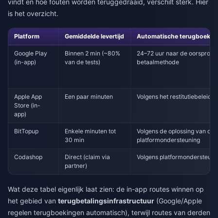
vindt en hoe fouten worden teruggedraaid, verschilt sterk. Hier
is het overzicht.
Platform
Gemiddelde levertijd
Automatische terugboeking 
Google Play
Binnen 2 min (~80%
24–72 uur naar de oorspronke
(in-app)
van de tests)
betaalmethode
Apple App
Een paar minuten
Volgens het restitutiebeleid 
Store (in-
app)
BitTopup
Enkele minuten tot
Volgens de oplossing van de
30 min
platformondersteuning
Codashop
Direct (claim via
Volgens platformondersteuni
partner)
Wat deze tabel eigenlijk laat zien: de in-app routes winnen op
het gebied van
terugbetalingsinfrastructuur
(Google/Apple
regelen terugboekingen automatisch), terwijl routes van derden