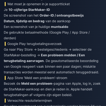
Wat moet je opnemen in je supportticket
Je
10-cijferige StarMaker-ID
De screenshot van het
Order-ID / ontvangstbewijs
Datum, tijdstip en bedrag
van de aankoop
Een screenshot van je huidige
muntsaldo
De gebruikte betaalmethode (Google Play / App Store /
derden)
Google Play terugbetalingsverzoek
Ga naar Play Store → bestelgeschiedenis → selecteer de
StarMaker-bestelling →
Een probleem melden / Een
terugbetaling aanvragen
. De geautomatiseerde beoordeling
van Google reageert vaak binnen een paar dagen; mislukte
transacties worden meestal eerst automatisch teruggedraaid.
App Store 'Meld een probleem'-stroom
Bezoek de
Meld een probleem
-pagina van Apple, log in, zoek
de StarMaker-aankoop en dien je reden in. Apple handelt
terugbetalingen af volgens zijn eigen beleid.
Verwachte resolutietermijnen