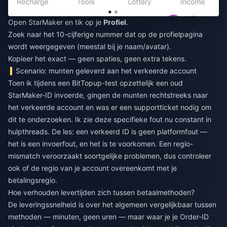
Open StarMaker en tik op je
Profiel
.
Zoek naar het 10-cijferige nummer dat op de profielpagina
wordt weergegeven (meestal bij je naam/avatar).
Kopieer het exact — geen spaties, geen extra tekens.
Scenario: munten geleverd aan het verkeerde account
Toen ik tijdens een BitTopup-test opzettelijk een oud
StarMaker-ID invoerde, gingen de munten rechtstreeks naar
het verkeerde account en was er een supportticket nodig om
dit te onderzoeken. Ik zie deze specifieke fout nu constant in
hulpthreads. De les: een verkeerd ID is geen platformfout —
het is een invoerfout, en het is te voorkomen. Een regio-
mismatch veroorzaakt soortgelijke problemen, dus controleer
ook of de regio van je account overeenkomt met je
betalingsregio.
Hoe verhouden levertijden zich tussen betaalmethoden?
De leveringssnelheid is over het algemeen vergelijkbaar tussen
methoden — minuten, geen uren — maar waar je je Order-ID