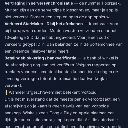
Vertraging in serversynchronisatie
— de nummer 1 oorzaak.
Munten zijn aan de serverzijde bijgeschreven, maar je app is
niet ververst. Forceer een stop en open de app opnieuw.
Verkeerd StarMaker-ID bij het afrekenen
— komt vaak voor
bij top-ups van derden. Munten worden verzonden naar het
10-cijferige SID dat je hebt ingevoerd. Voer je een oud of
verkeerd getypt ID in, dan belanden ze in de portemonnee van
een vreemde (hierover later meer).
Betalingsblokkering / bankverificatie
— je bank of winkel is
de afschrijving nog aan het verifiëren. Volgens rapporten op
trackers voor consumentenklachten kunnen blokkeringen de
levering vertragen totdat de transactie daadwerkelijk is
verwerkt.
Wanneer 'afgeschreven' niet betekent 'voltooid'
Dit is het misverstand dat de meeste paniek veroorzaakt: een
afschrijving op je kaart is
geen
bewijs van een voltooide
aankoop. Winkels zoals Google Play en Apple plaatsen een
tijdelijke autorisatie zodra je op kopen tikt. Als die autorisatie
nooit wordt omgezet in een definitieve afschrijving, worden de