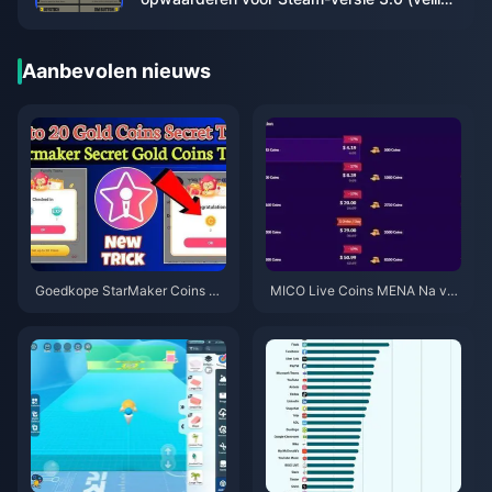
en goedkoop)
Aanbevolen nieuws
Goedkope StarMaker Coins vo
MICO Live Coins MENA Na v5.
or SupernovaX 2026 Audities
2: Goedkoopste Deals 2026
(12-23% Korting)