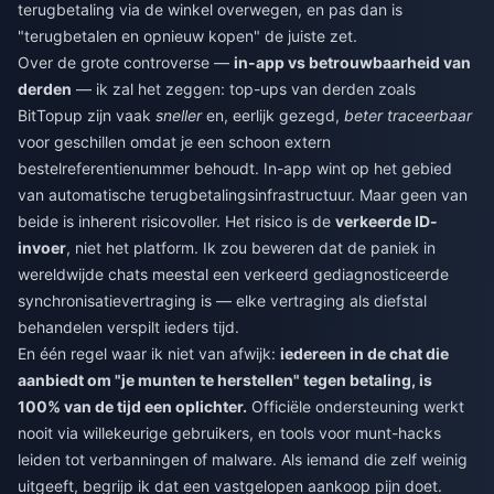
terugbetaling via de winkel overwegen, en pas dan is
"terugbetalen en opnieuw kopen" de juiste zet.
Over de grote controverse —
in-app vs betrouwbaarheid van
derden
— ik zal het zeggen: top-ups van derden zoals
BitTopup zijn vaak
sneller
en, eerlijk gezegd,
beter traceerbaar
voor geschillen omdat je een schoon extern
bestelreferentienummer behoudt. In-app wint op het gebied
van automatische terugbetalingsinfrastructuur. Maar geen van
beide is inherent risicovoller. Het risico is de
verkeerde ID-
invoer
, niet het platform. Ik zou beweren dat de paniek in
wereldwijde chats meestal een verkeerd gediagnosticeerde
synchronisatievertraging is — elke vertraging als diefstal
behandelen verspilt ieders tijd.
En één regel waar ik niet van afwijk:
iedereen in de chat die
aanbiedt om "je munten te herstellen" tegen betaling, is
100% van de tijd een oplichter.
Officiële ondersteuning werkt
nooit via willekeurige gebruikers, en tools voor munt-hacks
leiden tot verbanningen of malware. Als iemand die zelf weinig
uitgeeft, begrijp ik dat een vastgelopen aankoop pijn doet.