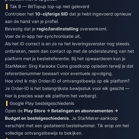
Tak B — BitTopup top-up niet geleverd
Controleer het
10-cijferige SID
dat je hebt ingevoerd opnieuw
aan de hand van je profiel.
Bevestig dat je
regio/landinstelling
overeenkomt.
Voer de in-app her-synchronisatie uit.
Als het ID correct is en ze na het leveringsvenster nog steeds
ontbreken, neem dan contact op met de ondersteuning van het
platform met je bestelreferentie. Bij het opwaarderen kun je
StarMaker: Sing Karaoke Coins goedkoop opladen
terwijl je dat
referentienummer bewaart voor eventuele opvolging.
Hoe vind ik mijn Order-ID of ontvangstbewijs op elk platform?
Je Order-ID is het belangrijkste bewijsstuk voor elk geschil —
hier is precies waar elk platform het verbergt.
Google Play bestelgeschiedenis
Open de
Play Store → Betalingen en abonnementen →
Budget en bestelgeschiedenis
. Je StarMaker-aankoop
verschijnt met een gedateerd bestelnummer. Tik erop om het
volledige ontvangstbewijs te bekijken.