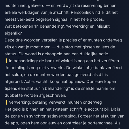
munten niet geleverd — en verdwijnt de reservering binnen
enkele werkdagen van je afschrift. Persoonlijk vind ik dit het
meest verkeerd begrepen signaal in het hele proces.
Wat betekenen 'In behandeling', 'Verwerking' en 'Mislukt'
eigenlijk?
Deze drie woorden vertellen je precies of er munten onderweg
zijn en wat je moet doen — dus stop met gissen en lees de
status. Elk woord is gekoppeld aan een duidelijke actie.
In behandeling: de bank of winkel is nog aan het verifiëren
Je betaling is nog niet verwerkt. De winkel of je bank verifieert
het saldo, en de munten worden pas geleverd als dit is
afgerond. Actie: wacht, koop niet opnieuw. Opnieuw kopen
tijdens een status "in behandeling" is de snelste manier om
dubbel te worden afgeschreven.
Verwerking: betaling verwerkt, munten onderweg
Het geld is binnen en het systeem schrijft je account bij. Dit is
de zone van synchronisatievertraging. Forceer het afsluiten van
de app, open hem opnieuw en controleer je portemonnee. Als