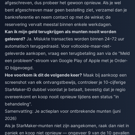
afgeschreven, dus probeer het gewoon opnieuw. Als je wel
bent afgeschreven maar geen bestelling ziet, verzamel dan je
bankreferentie en neem contact op met de winkel; de
reservering vervalt meestal binnen enkele werkdagen.
Kan ik mijn geld terugkrijgen als munten nooit worden
geleverd?
Ja. Mislukte transacties worden binnen 24–72 uur
automatisch teruggedraaid. Voor voltooide-maar-niet-
geleverde aankopen, vraag een terugbetaling aan via de "Meld
een probleem"-stroom van Google Play of Apple met je Order-
ID bijgevoegd.
Hoe voorkom ik dit de volgende keer?
Maak bij aankoop een
screenshot van elk ontvangstbewijs, controleer je 10-cijferige
StarMaker-ID dubbel voordat je betaalt, bevestig dat je regio
overeenkomt en koop nooit opnieuw tijdens een status "in
behandeling".
Samenvatting: Je actieplan voor ontbrekende munten (juni
2026)
Als je StarMaker-munten niet zijn aangekomen, raak dan niet in
paniek en koop niet opnieuw — ongeveer 9 van de 10 gevallen