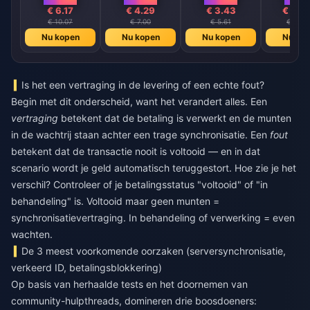
€ 6.17
€ 4.29
€ 3.43
€ 411
€ 10.07
€ 7.00
€ 5.61
€ 672.
Nu kopen
Nu kopen
Nu kopen
Nu ko
Is het een vertraging in de levering of een echte fout?
Begin met dit onderscheid, want het verandert alles. Een
vertraging
betekent dat de betaling is verwerkt en de munten
in de wachtrij staan achter een trage synchronisatie. Een
fout
betekent dat de transactie nooit is voltooid — en in dat
scenario wordt je geld automatisch teruggestort. Hoe zie je het
verschil? Controleer of je betalingsstatus "voltooid" of "in
behandeling" is. Voltooid maar geen munten =
synchronisatievertraging. In behandeling of verwerking = even
wachten.
De 3 meest voorkomende oorzaken (serversynchronisatie,
verkeerd ID, betalingsblokkering)
Op basis van herhaalde tests en het doornemen van
community-hulpthreads, domineren drie boosdoeners: