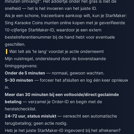
minuten ontvangt". Het addertje onder het gras is niet de
snelheid — het is het invoeren van het juiste ID.
Als je een schone, traceerbare aankoop wilt, kun je
StarMaker:
Sing Karaoke Coins munten online kopen
met je geverifieerde
10-cijferige StarMaker-ID, waardoor je een extern
bestelreferentienummer bij de hand hebt voor eventuele
geschillen.
Wat telt als 'te lang' voordat je actie onderneemt
Mijn vuistregel, ondersteund door de bovenstaande
timinggegevens:
Onder de 5 minuten
— normaal, gewoon wachten.
5–30 minuten
— forceer het afsluiten en log één keer opnieuw
in.
Meer dan 30 minuten bij een voltooide/direct geclaimde
betaling
— verzamel je Order-ID en begin met de
herstelchecklist.
24–72 uur, status mislukt
— verwacht een automatische
terugbetaling; geen actie nodig.
Heb je het juiste StarMaker-ID ingevoerd bij het afrekenen?