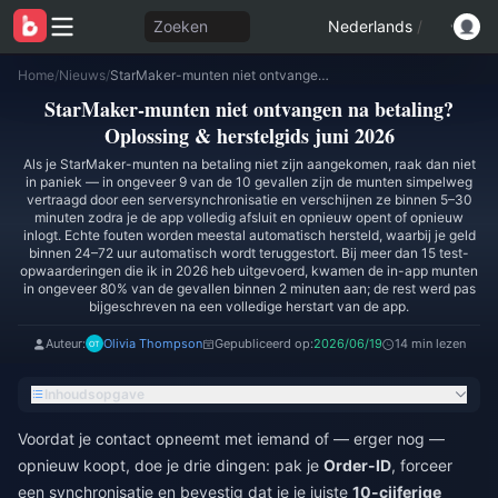
Zoeken
Nederlands
/
Home
/
Nieuws
/
StarMaker-munten niet ontvangen na betaling? Oplossing & herstelgids juni 2026
StarMaker-munten niet ontvangen na betaling?
Oplossing & herstelgids juni 2026
Als je StarMaker-munten na betaling niet zijn aangekomen, raak dan niet
in paniek — in ongeveer 9 van de 10 gevallen zijn de munten simpelweg
vertraagd door een serversynchronisatie en verschijnen ze binnen 5–30
minuten zodra je de app volledig afsluit en opnieuw opent of opnieuw
inlogt. Echte fouten worden meestal automatisch hersteld, waarbij je geld
binnen 24–72 uur automatisch wordt teruggestort. Bij meer dan 15 test-
opwaarderingen die ik in 2026 heb uitgevoerd, kwamen de in-app munten
in ongeveer 80% van de gevallen binnen 2 minuten aan; de rest werd pas
bijgeschreven na een volledige herstart van de app.
Auteur:
Olivia Thompson
Gepubliceerd op:
2026/06/19
14 min lezen
Inhoudsopgave
Voordat je contact opneemt met iemand of — erger nog —
opnieuw koopt, doe je drie dingen: pak je
Order-ID
, forceer
een synchronisatie en bevestig dat je je juiste
10-cijferige