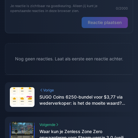
Je reactie is zichtbaar na goedkeuring. Alleen jij kunt je
0/2000
openstaande reacties in deze browser zien.
Reactie plaatsen
Nog geen reacties. Laat als eerste een reactie achter.
Vorige
SUGO Coins 6250-bundel voor $3,77 via
wederverkoper: is het de moeite waard?
(juni 2026)
Volgende
Waar kun je Zenless Zone Zero
opwaarderen voor Steam-versie 3.0 (veilig