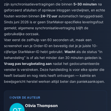
zijn synchronisatievertragingen die binnen
5–30 minuten
na
geforceerd afsluiten of opnieuw inloggen verdwijnen, en echte
fouten worden binnen
24–72 uur
automatisch teruggedraaid.
Sinds juni 2026 is er geen StarMaker-specifieke leveringsfout
gemeld; algemene synchronisatievertraging blijft de
gebruikelijke oorzaak.
Voer eerst de zelfhulp van 60 seconden uit, maak een
screenshot van je Order-ID en bevestig dat je je juiste 10-
cijferige StarMaker-ID hebt gebruikt.
Wacht
als de status "In
behandeling" is of als het minder dan 30 minuten geleden is.
Vraag pas terugbetaling aan
nadat het gedocumenteerde
venster is verstreken. Deze handleiding is voor elke speler die
heeft betaald en nog niets heeft ontvangen — kalmte en
bewijsgericht herstel werken altijd beter dan paniekaankopen.
OVER DE AUTEUR
Olivia Thompson