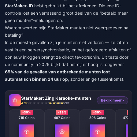
StarMaker-ID
hebt gebruikt bij het afrekenen. Die ene ID-
controle lost een verrassend groot deel van de "betaald maar
geen munten"-meldingen op.
Waarom worden mijn StarMaker-munten niet weergegeven na
betaling?
In de meeste gevallen zijn je munten niet verloren — ze zitten
vast in een serversynchronisatie, en het geforceerd afsluiten of
opnieuw inloggen brengt ze direct tevoorschijn. Uit tests door
de community in 2026 blijkt dat het cijfer hoog is: ongeveer
65% van de gevallen van ontbrekende munten lost
automatisch binnen 24 uur op
, zonder enige tussenkomst.
StarMaker: Zing Karaoke-munten
Bekijk meer ›
4.26
927 verkocht
-39%
-39%
-39%
-39
715 Coins
497 Coins
398 Coins
47746 C