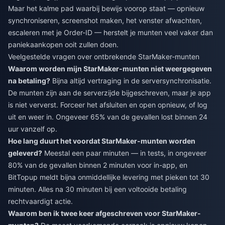
Maar het kalme pad waarbij bewijs voorop staat — opnieuw
synchroniseren, screenshot maken, het venster afwachten,
escaleren met je Order-ID — herstelt je munten veel vaker dan
paniekaankopen ooit zullen doen.
Veelgestelde vragen over ontbrekende StarMaker-munten
Waarom worden mijn StarMaker-munten niet weergegeven
na betaling?
Bijna altijd vertraging in de serversynchronisatie.
De munten zijn aan de serverzijde bijgeschreven, maar je app
is niet ververst. Forceer het afsluiten en open opnieuw, of log
uit en weer in. Ongeveer 65% van de gevallen lost binnen 24
uur vanzelf op.
Hoe lang duurt het voordat StarMaker-munten worden
geleverd?
Meestal een paar minuten — in tests, in ongeveer
80% van de gevallen binnen 2 minuten voor in-app, en
BitTopup meldt bijna onmiddellijke levering met pieken tot 30
minuten. Alles na 30 minuten bij een voltooide betaling
rechtvaardigt actie.
Waarom ben ik twee keer afgeschreven voor StarMaker-