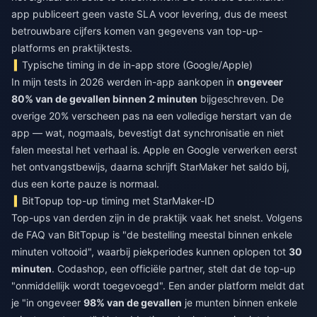
app publiceert geen vaste SLA voor levering, dus de meest
betrouwbare cijfers komen van gegevens van top-up-
platforms en praktijktests.
Typische timing in de in-app store (Google/Apple)
In mijn tests in 2026 werden in-app aankopen in
ongeveer
80% van de gevallen binnen 2 minuten
bijgeschreven. De
overige 20% verscheen pas na een volledige herstart van de
app — wat, nogmaals, bevestigt dat synchronisatie en niet
falen meestal het verhaal is. Apple en Google verwerken eerst
het ontvangstbewijs, daarna schrijft StarMaker het saldo bij,
dus een korte pauze is normaal.
BitTopup top-up timing met StarMaker-ID
Top-ups van derden zijn in de praktijk vaak het snelst. Volgens
de FAQ van BitTopup is "de bestelling meestal binnen enkele
minuten voltooid", waarbij piekperiodes kunnen oplopen tot
30
minuten
. Codashop, een officiële partner, stelt dat de top-up
"onmiddellijk wordt toegevoegd". Een ander platform meldt dat
je "in ongeveer
98% van de gevallen
je munten binnen enkele