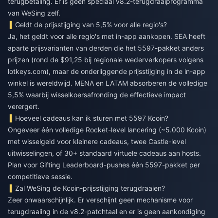
terugbetaling. Er is geen speciaal v8.2-terugdraaiprogramma
van WeSing zelf.
Geldt de prijsstijging van 5,5% voor alle regio's?
Ja, het geldt voor alle regio's met in-app aankopen. SEA heeft
aparte prijsvarianten van derden die het 5597-pakket anders
prijzen (rond de $91,25 bij regionale wederverkopers volgens
lotkeys.com), maar de onderliggende prijsstijging in de in-app
winkel is wereldwijd. MENA en LATAM absorberen de volledige
5,5% waarbij wisselkoersafronding de effectieve impact
verergert.
Hoeveel cadeaus kan ik sturen met 5597 Kcoin?
Ongeveer één volledige Rocket-level lancering (~5.000 Kcoin)
met wisselgeld voor kleinere cadeaus, twee Castle-level
uitwisselingen, of 30+ standaard virtuele cadeaus aan hosts.
Plan voor Gifting Leaderboard-pushes één 5597-pakket per
competitieve sessie.
Zal WeSing de Kcoin-prijsstijging terugdraaien?
Zeer onwaarschijnlijk. Er verschijnt geen mechanisme voor
terugdraaiing in de v8.2-patchtaal en er is geen aankondiging