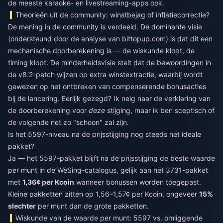
de meeste karaoke- en livestreaming-apps ook.
Theorieën uit de community: winstbejag of inflatiecorrectie?
De mening in de community is verdeeld. De dominante visie
(ondersteund door de analyse van bittopup.com) is dat dit een
mechanische doorberekening is — de wiskunde klopt, de
timing klopt. De minderheidsvisie stelt dat de bewoordingen in
de v8.2-patch wijzen op extra winstextractie, waarbij wordt
gewezen op het ontbreken van compenserende bonusacties
bij de lancering. Eerlijk gezegd? Ik neig naar de verklaring van
de doorberekening voor
deze
stijging, maar ik ben sceptisch of
de volgende net zo "schoon" zal zijn.
Is het 5597-niveau na de prijsstijging nog steeds het ideale
pakket?
Ja — het 5597-pakket blijft na de prijsstijging de beste waarde
per munt in de WeSing-catalogus, gelijk aan het 3731-pakket
met
1,36¢ per Kcoin
wanneer bonussen worden toegepast.
Kleine pakketten zitten op 1,56–1,57¢ per Kcoin, ongeveer
15%
slechter
per munt dan de grote pakketten.
Wiskunde van de waarde per munt: 5597 vs. omliggende