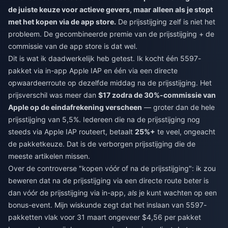
de juiste keuze voor actieve gevers, maar alleen als je stopt
met het kopen via de app store.
De prijsstijging zelf is niet het
probleem. De gecombineerde premie van de prijsstijging + de
commissie van de app store is dat wel.
Dit is wat ik daadwerkelijk heb getest. Ik kocht één 5597-
pakket via in-app Apple IAP en één via een directe
opwaardeerroute op dezelfde middag na de prijsstijging. Het
prijsverschil was meer dan
$17 zodra de 30%-commissie van
Apple op de eindafrekening verscheen
— groter dan de hele
prijsstijging van 5,5%. Iedereen die na de prijsstijging nog
steeds via Apple IAP routeert, betaalt
25%+
te veel, ongeacht
de pakketkeuze. Dat is de verborgen prijsstijging die de
meeste artikelen missen.
Over de controverse "kopen vóór of na de prijsstijging": ik zou
beweren dat na de prijsstijging via een directe route beter is
dan vóór de prijsstijging via in-app,
als
je kunt wachten op een
bonus-event. Mijn wiskunde zegt dat het inslaan van 5597-
pakketten vlak voor 31 maart ongeveer $4,56 per pakket