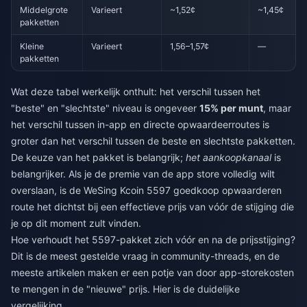
Middelgrote
Varieert
~1,52¢
~1,45¢
pakketten
Kleine
Varieert
1,56–1,57¢
—
pakketten
Wat deze tabel werkelijk onthult: het verschil tussen het
"beste" en "slechtste" niveau is ongeveer
15% per munt
, maar
het verschil tussen in-app en directe opwaardeerroutes is
groter dan het verschil tussen de beste en slechtste pakketten.
De keuze van het pakket is belangrijk;
het aankoopkanaal
is
belangrijker. Als je de premie van de app store volledig wilt
overslaan, is de
WeSing Kcoin 5597 goedkoop opwaarderen
route het dichtst bij een effectieve prijs van vóór de stijging die
je op dit moment zult vinden.
Hoe verhoudt het 5597-pakket zich vóór en na de prijsstijging?
Dit is de meest gestelde vraag in community-threads, en de
meeste artikelen maken er een potje van door app-storekosten
te mengen in de "nieuwe" prijs. Hier is de duidelijke
vergelijking.