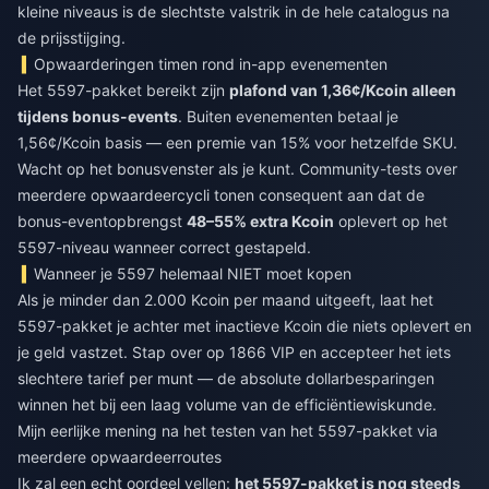
kleine niveaus is de slechtste valstrik in de hele catalogus na
de prijsstijging.
Opwaarderingen timen rond in-app evenementen
Het 5597-pakket bereikt zijn
plafond van 1,36¢/Kcoin alleen
tijdens bonus-events
. Buiten evenementen betaal je
1,56¢/Kcoin basis — een premie van 15% voor hetzelfde SKU.
Wacht op het bonusvenster als je kunt. Community-tests over
meerdere opwaardeercycli tonen consequent aan dat de
bonus-eventopbrengst
48–55% extra Kcoin
oplevert op het
5597-niveau wanneer correct gestapeld.
Wanneer je 5597 helemaal NIET moet kopen
Als je minder dan 2.000 Kcoin per maand uitgeeft, laat het
5597-pakket je achter met inactieve Kcoin die niets oplevert en
je geld vastzet. Stap over op 1866 VIP en accepteer het iets
slechtere tarief per munt — de absolute dollarbesparingen
winnen het bij een laag volume van de efficiëntiewiskunde.
Mijn eerlijke mening na het testen van het 5597-pakket via
meerdere opwaardeerroutes
Ik zal een echt oordeel vellen:
het 5597-pakket is nog steeds