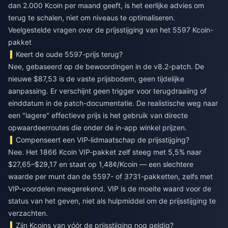
dan 2.000 Kcoin per maand geeft, is het eerlijke advies om
terug te schalen, niet om niveaus te optimaliseren.
Veelgestelde vragen over de prijsstijging van het 5597 Kcoin-
pakket
Keert de oude 5597-prijs terug?
Nee, gebaseerd op de bewoordingen in de v8.2-patch. De
nieuwe $87,53 is de vaste prijsbodem, geen tijdelijke
aanpassing. Er verschijnt geen trigger voor terugdraaiing of
einddatum in de patch-documentatie. De realistische weg naar
een "lagere" effectieve prijs is het gebruik van directe
opwaardeerroutes die onder de in-app winkel prijzen.
Compenseert een VIP-lidmaatschap de prijsstijging?
Nee. Het 1866 Kcoin VIP-pakket zelf steeg met 5,5% naar
$27,65–$29,17 en staat op 1,48¢/Kcoin — een slechtere
waarde per munt dan de 5597- of 3731-pakketten, zelfs met
VIP-voordelen meegerekend. VIP is de moeite waard voor de
status van het geven, niet als hulpmiddel om de prijsstijging te
verzachten.
Zijn Kcoins van vóór de prijsstijging nog geldig?