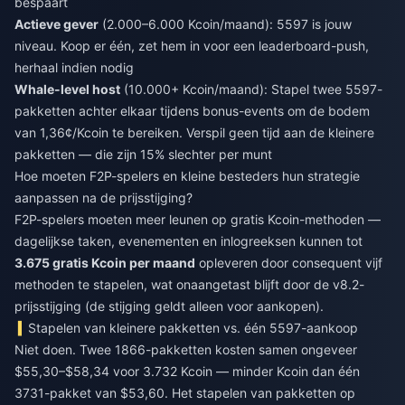
bespaart
Actieve gever
(2.000–6.000 Kcoin/maand): 5597 is jouw
niveau. Koop er één, zet hem in voor een leaderboard-push,
herhaal indien nodig
Whale-level host
(10.000+ Kcoin/maand): Stapel twee 5597-
pakketten achter elkaar tijdens bonus-events om de bodem
van 1,36¢/Kcoin te bereiken. Verspil geen tijd aan de kleinere
pakketten — die zijn 15% slechter per munt
Hoe moeten F2P-spelers en kleine besteders hun strategie
aanpassen na de prijsstijging?
F2P-spelers moeten meer leunen op gratis Kcoin-methoden —
dagelijkse taken, evenementen en inlogreeksen kunnen tot
3.675 gratis Kcoin per maand
opleveren door consequent vijf
methoden te stapelen, wat onaangetast blijft door de v8.2-
prijsstijging (de stijging geldt alleen voor aankopen).
Stapelen van kleinere pakketten vs. één 5597-aankoop
Niet doen. Twee 1866-pakketten kosten samen ongeveer
$55,30–$58,34 voor 3.732 Kcoin — minder Kcoin dan één
3731-pakket van $53,60. Het stapelen van pakketten op