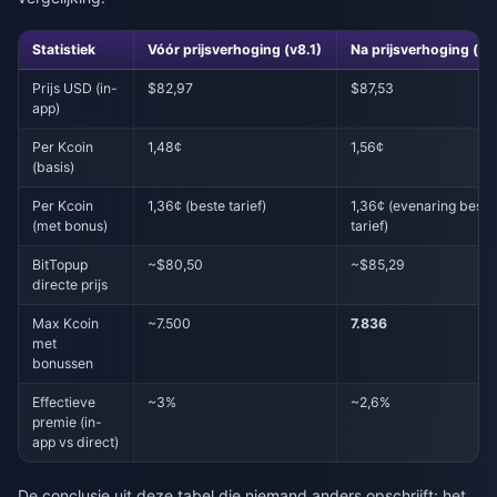
Statistiek
Vóór prijsverhoging (v8.1)
Na prijsverhoging (v8
Prijs USD (in-
$82,97
$87,53
app)
Per Kcoin
1,48¢
1,56¢
(basis)
Per Kcoin
1,36¢ (beste tarief)
1,36¢ (evenaring beste
(met bonus)
tarief)
BitTopup
~$80,50
~$85,29
directe prijs
Max Kcoin
~7.500
7.836
met
bonussen
Effectieve
~3%
~2,6%
premie (in-
app vs direct)
De conclusie uit deze tabel die niemand anders opschrijft: het