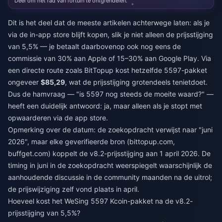
Deel om het rad van fortuin te ontgrendelen.
Dit is het deel dat de meeste artikelen achterwege laten: als je
via de in-app store blijft kopen, slik je niet alleen de prijsstijging
van 5,5% — je betaalt daarbovenop ook nog eens de
commissie van 30% aan Apple of 15–30% aan Google Play. Via
een directe route zoals BitTopup kost hetzelfde 5597-pakket
ongeveer
$85,29
, wat de prijsstijging grotendeels tenietdoet.
Dus de hamvraag — "is 5597 nog steeds de moeite waard?" —
heeft een duidelijk antwoord: ja, maar alleen als je stopt met
opwaarderen via de app store.
Opmerking over de datum: de zoekopdracht verwijst naar "juni
2026", maar elke geverifieerde bron (bittopup.com,
buffget.com) koppelt de v8.2-prijsstijging aan 1 april 2026. De
timing in juni in de zoekopdracht weerspiegelt waarschijnlijk de
aanhoudende discussie in de community maanden na de uitrol;
de prijswijziging zelf vond plaats in april.
Hoeveel kost het WeSing 5597 Kcoin-pakket na de v8.2-
prijsstijging van 5,5%?