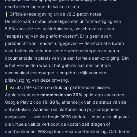
doorberekening van de winkelkosten.
Officiële redengeving uit de v8.2-patch notes
De v8.2-patch notes bevestigen een uniforme stijging van
5,5% voor alle zes pakketniveaus, omschreven als een
"aanpassing van de platformkosten". Er is geen apart
persbericht van Tencent uitgegeven — de informatie kwam
naar buiten via geautoriseerde wederverkopers en patch-
documentatie in plaats van via een formele aankondiging. Dat
is het vermelden waard: het gebrek aan een centrale
communicatiecampagne is ongebruikelijk voor een
prijswijziging van deze omvang.
Valuta, IAP-kosten en druk op platformcommissies
Apple rekent een
commissie van 30%
op in-app aankopen.
Google Play zit op
15–30%
, afhankelijk van de status van de
ontwikkelaar. Wanneer die platforms hun prijscategorieën
aanpassen — wat ze begin 2026 deden — moet elke uitgever
die virtuele valuta verkoopt de kosten zelf dragen of
doorberekenen. WeSing koos voor doorberekening. Dat deden