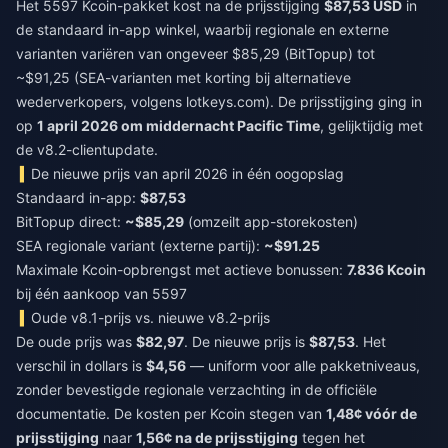
Het 5597 Kcoin-pakket kost na de prijsstijging
$87,53 USD
in
de standaard in-app winkel, waarbij regionale en externe
varianten variëren van ongeveer $85,29 (BitTopup) tot
~$91,25 (SEA-varianten met korting bij alternatieve
wederverkopers, volgens lotkeys.com). De prijsstijging ging in
op
1 april 2026 om middernacht Pacific Time
, gelijktijdig met
de v8.2-clientupdate.
De nieuwe prijs van april 2026 in één oogopslag
Standaard in-app:
$87,53
BitTopup direct:
~$85,29
(omzeilt app-storekosten)
SEA regionale variant (externe partij):
~$91.25
Maximale Kcoin-opbrengst met actieve bonussen:
7.836 Kcoin
bij één aankoop van 5597
Oude v8.1-prijs vs. nieuwe v8.2-prijs
De oude prijs was
$82,97
. De nieuwe prijs is
$87,53
. Het
verschil in dollars is
$4,56
— uniform voor alle pakketniveaus,
zonder bevestigde regionale verzachting in de officiële
documentatie. De kosten per Kcoin stegen van
1,48¢ vóór de
prijsstijging
naar
1,56¢ na de prijsstijging
tegen het