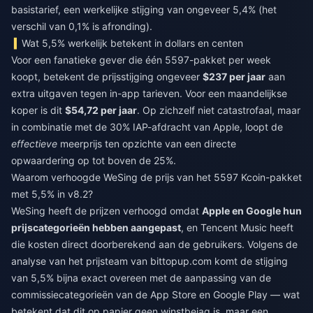
basistarief, een werkelijke stijging van ongeveer 5,4% (het
verschil van 0,1% is afronding).
Wat 5,5% werkelijk betekent in dollars en centen
Voor een fanatieke gever die één 5597-pakket per week
koopt, betekent de prijsstijging ongeveer
$237 per jaar
aan
extra uitgaven tegen in-app tarieven. Voor een maandelijkse
koper is dit
$54,72 per jaar
. Op zichzelf niet catastrofaal, maar
in combinatie met de 30% IAP-afdracht van Apple, loopt de
effectieve
meerprijs ten opzichte van een directe
opwaardering op tot boven de 25%.
Waarom verhoogde WeSing de prijs van het 5597 Kcoin-pakket
met 5,5% in v8.2?
WeSing heeft de prijzen verhoogd omdat
Apple en Google hun
prijscategorieën hebben aangepast
, en Tencent Music heeft
die kosten direct doorberekend aan de gebruikers. Volgens de
analyse van het prijsteam van bittopup.com komt de stijging
van 5,5% bijna exact overeen met de aanpassing van de
commissiecategorieën van de App Store en Google Play — wat
betekent dat dit op papier geen winstbejag is, maar een