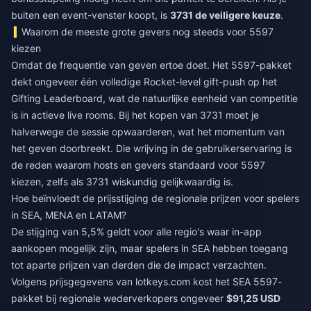
buiten een event-venster koopt, is
3731 de veiligere keuze
.
Waarom de meeste grote gevers nog steeds voor 5597
kiezen
Omdat de frequentie van geven ertoe doet. Het 5597-pakket
dekt ongeveer één volledige Rocket-level gift-push op het
Gifting Leaderboard, wat de natuurlijke eenheid van competitie
is in actieve live rooms. Bij het kopen van 3731 moet je
halverwege de sessie opwaarderen, wat het momentum van
het geven doorbreekt. Die wrijving in de gebruikerservaring is
de reden waarom hosts en gevers standaard voor 5597
kiezen, zelfs als 3731 wiskundig gelijkwaardig is.
Hoe beïnvloedt de prijsstijging de regionale prijzen voor spelers
in SEA, MENA en LATAM?
De stijging van 5,5% geldt voor alle regio's waar in-app
aankopen mogelijk zijn, maar spelers in SEA hebben toegang
tot aparte prijzen van derden die de impact verzachten.
Volgens prijsgegevens van lotkeys.com kost het SEA 5597-
pakket bij regionale wederverkopers ongeveer
$91,25 USD