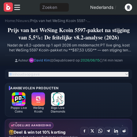
Zoeken
Nederlands
/
Home
/
Nieuws
/
Prijs van het WeSing Kcoin 5597-pakket na stijging van 5,5%: De feitelijke v8.2-analyse (2026)
Prijs van het WeSing Kcoin 5597-pakket na stijging
van 5,5%: De feitelijke v8.2-analyse (2026)
Nadat de v8.2-update op 1 april 2026 om middernacht PT live ging, kost
het WeSing 5597 Kcoin-pakket nu **$87,53 USD** — een stijging ten
opzichte van $82,97, wat neerkomt op een vaste verhoging van **+$4,56
/ +5,5%** die volgens de v8.2-patch notes voor alle zes pakketniveaus is
Auteur:
David Kim
Gepubliceerd op:
2026/06/15
14 min lezen
doorgevoerd. Dit komt neer op **1,56¢ per Kcoin** als basisprijs, of
**1,36¢ per Kcoin** als je het bonus-eventtarief toepast — nog steeds
Inhoudsopgave
gelijk aan het 3731-pakket voor de beste waarde per munt in de gehele
catalogus.
AANBEVOLEN PRODUCTEN
Poppo Live
WeSing
Bigo Live
Coins
Kcoin
Diamonds
TIJDELIJKE AANBIEDING
Deel & win tot 10% korting