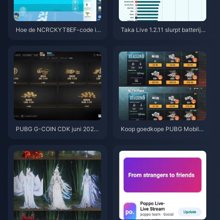
Hoe de NCRCKYT8EF-code in
Taka Live 1.2.11 slurpt batterij l
te wisselen voor gratis Eggy C
eeg na de update van juli 202
oins (aug 2026)
6? Oorzaken en oplossingen
PUBG G-COIN CDK juni 2026:
Koop goedkope PUBG Mobile
Is de dubbele promo van $ 91,4
UC voor de Naruto Shippuden-
3 echt de moeite waard?
collab (juli 2026): kosten, beste
pakketten & veilig opwaardere
n