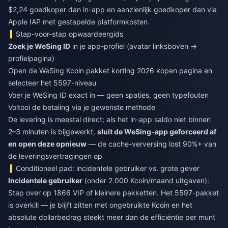
$2,24 goedkoper dan in-app en aanzienlijk goedkoper dan via
Apple IAP met gestapelde platformkosten.
Stap-voor-stap opwaardeergids
Zoek je WeSing ID
in je app-profiel (avatar linksboven →
profielpagina)
Open de
WeSing Kcoin pakket korting 2026 kopen
pagina en
selecteer het 5597-niveau
Voer je WeSing ID exact in — geen spaties, geen typefouten
Voltooi de betaling via je gewenste methode
De levering is meestal direct; als het in-app saldo niet binnen
2–3 minuten is bijgewerkt,
sluit de WeSing-app geforceerd af
en open deze opnieuw
— de cache-verversing lost 90%+ van
de leveringsvertragingen op
Conditioneel pad: incidentele gebruiker vs. grote gever
Incidentele gebruiker
(onder 2.000 Kcoin/maand uitgaven):
Stap over op 1866 VIP of kleinere pakketten. Het 5597-pakket
is overkill — je blijft zitten met ongebruikte Kcoin en het
absolute dollarbedrag steekt meer dan de efficiëntie per munt