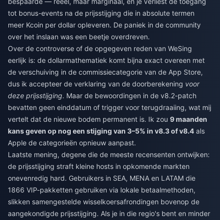
bespaarde — reëel, maar marginaal, en je verliest de toegang
tot bonus-events na de prijsstijging die in absolute termen
meer Kcoin per dollar opleveren. De paniek in de community
over het inslaan was een beetje overdreven.
Over de controverse of de opgegeven reden van WeSing
eerlijk is: de dollarmathematiek komt bijna exact overeen met
de verschuiving in de commissiecategorie van de App Store,
dus ik accepteer de verklaring van de doorberekening
voor
deze prijsstijging
. Maar de bewoordingen in de v8.2-patch
bevatten geen einddatum of trigger voor terugdraaiing, wat mij
vertelt dat de nieuwe bodem permanent is. Ik zou
9 maanden
kans geven op nog een stijging van 3–5% in v8.3 of v8.4
als
Apple de categorieën opnieuw aanpast.
Laatste mening, degene die de meeste recensenten ontwijken:
de prijsstijging straft kleine hosts in opkomende markten
onevenredig hard. Gebruikers in SEA, MENA en LATAM die
1866 VIP-pakketten gebruiken via lokale betaalmethoden,
slikken samengestelde wisselkoersafrondingen bovenop de
aangekondigde prijsstijging. Als je in die regio's bent en minder