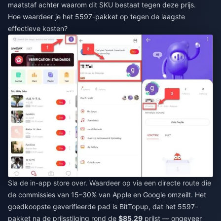
maatstaf achter waarom dit SKU bestaat tegen deze prijs.
Hoe waardeer je het 5597-pakket op tegen de laagste
effectieve kosten?
Sla de in-app store over. Waardeer op via een directe route die
de commissies van 15–30% van Apple en Google omzeilt. Het
goedkoopste geverifieerde pad is BitTopup, dat het 5597-
pakket na de prijsstijging rond de
$85,29
prijst — ongeveer