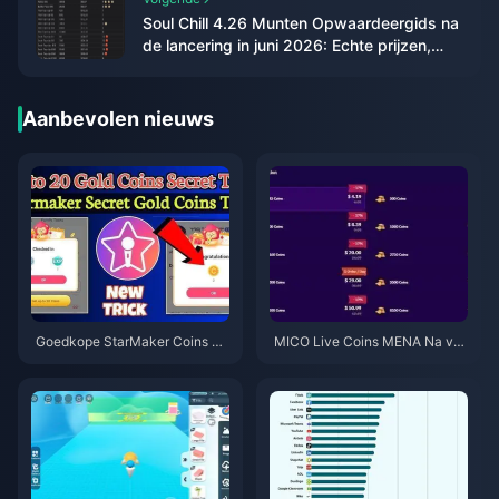
Soul Chill 4.26 Munten Opwaardeergids na
de lancering in juni 2026: Echte prijzen,
bonussen & eindoordeel
Aanbevolen nieuws
Goedkope StarMaker Coins vo
MICO Live Coins MENA Na v5.
or SupernovaX 2026 Audities
2: Goedkoopste Deals 2026
(12-23% Korting)