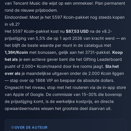
van Tencent Music die wijst op een ommekeer. Plan permanent
rond de nieuwe prijsbodem.
Eindoordeel: Moet je het 5597 Kcoin-pakket nog steeds kopen
in v8.2?
Het 5597 Kcoin-pakket kost nu
$87,53 USD
na de v8.2-
prijsstijging van 5,5% die op 1 april 2026 van kracht werd — en
het blijft de beste waarde per munt in de catalogus met
1,36¢/Kcoin
met bonussen, gelijk aan het 3731-pakket.
Koop
het als
je een actieve gever bent die het Gifting Leaderboard
pusht of 2.000+ Kcoin/maand door live rooms jaagt.
Sla het
over als
je maandelijkse uitgaven onder de 2.000 Kcoin liggen
— stap over op 1866 VIP en bespaar de absolute dollars.
Ongeacht het niveau, stop met het routeren via de in-app store
van Apple of Google. De commissie van 15–30% die bovenop
de prijsstijging komt, is de werkelijke kostprijs, en directe
opwaardeerroutes wissen het grootste deel daarvan uit.
OVER DE AUTEUR