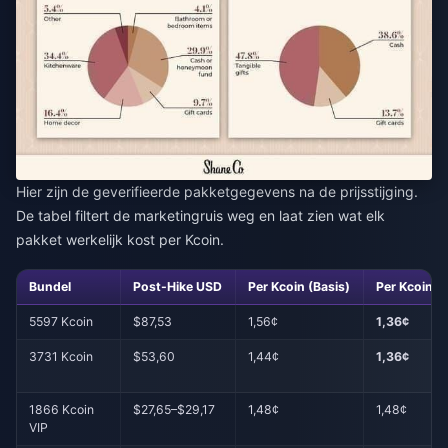
Hier zijn de geverifieerde pakketgegevens na de prijsstijging.
De tabel filtert de marketingruis weg en laat zien wat elk
pakket werkelijk kost per Kcoin.
Bundel
Post-Hike USD
Per Kcoin (Basis)
Per Kcoin (
5597 Kcoin
$87,53
1,56¢
1,36¢
3731 Kcoin
$53,60
1,44¢
1,36¢
1866 Kcoin
$27,65–$29,17
1,48¢
1,48¢
VIP