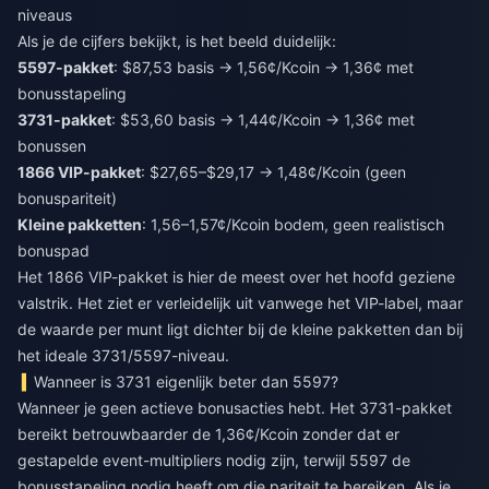
niveaus
Als je de cijfers bekijkt, is het beeld duidelijk:
5597-pakket
: $87,53 basis → 1,56¢/Kcoin → 1,36¢ met
bonusstapeling
3731-pakket
: $53,60 basis → 1,44¢/Kcoin → 1,36¢ met
bonussen
1866 VIP-pakket
: $27,65–$29,17 → 1,48¢/Kcoin (geen
bonuspariteit)
Kleine pakketten
: 1,56–1,57¢/Kcoin bodem, geen realistisch
bonuspad
Het 1866 VIP-pakket is hier de meest over het hoofd geziene
valstrik. Het ziet er verleidelijk uit vanwege het VIP-label, maar
de waarde per munt ligt dichter bij de kleine pakketten dan bij
het ideale 3731/5597-niveau.
Wanneer is 3731 eigenlijk beter dan 5597?
Wanneer je geen actieve bonusacties hebt. Het 3731-pakket
bereikt betrouwbaarder de 1,36¢/Kcoin zonder dat er
gestapelde event-multipliers nodig zijn, terwijl 5597 de
bonusstapeling nodig heeft om die pariteit te bereiken. Als je