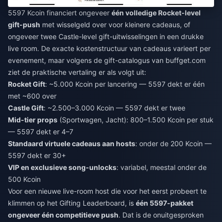
5597 Kcoin financiert ongeveer
één volledige Rocket-level
gift-push
met wisselgeld over voor kleinere cadeaus, of
ongeveer twee Castle-level gift-uitwisselingen in een drukke
live room. De exacte kostenstructuur van cadeaus varieert per
evenement, maar volgens de gift-catalogus van buffget.com
ziet de praktische vertaling er als volgt uit:
Rocket Gift
: ~5.000 Kcoin per lancering — 5597 dekt er één
met ~600 over
Castle Gift
: ~2.500–3.000 Kcoin — 5597 dekt er twee
Mid-tier props
(Sportwagen, Jacht): 800–1.500 Kcoin per stuk
— 5597 dekt er 4–7
Standaard virtuele cadeaus aan hosts
: onder de 200 Kcoin —
5597 dekt er 30+
VIP en exclusieve song-unlocks
: variabel, meestal onder de
500 Kcoin
Voor een nieuwe live-room host die voor het eerst probeert te
klimmen op het Gifting Leaderboard, is
één 5597-pakket
ongeveer één competitieve push
. Dat is de onuitgesproken